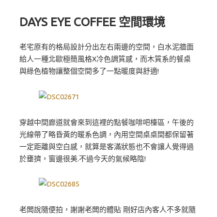
DAYS EYE COFFEE 空間環境
老宅原有的格局設計分出左右兩邊的空間，白水泥牆面
給人一種北歐極簡風格X冷色調質感，而木質系的餐桌
與綠色植物讓整個空間多了一點暖度與舒適!
穿越中間廊道就會來到這裡的點餐咖啡吧檯區，午後的
光線帶了略昏黃的暖系色調，內用空間桌桌間都保留著
一定距離與空白感，就算是客滿狀態也不會讓人覺得過
於壅擠，窗邊很美.不過今天的氣候略陰!
老闆說隨便拍，謝謝老闆的體貼 剛好店內客人不多就隨