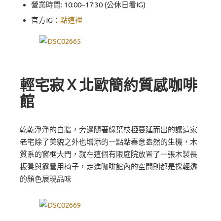
營業時間: 10:00–17:30 (公休日看IG)
官方IG：
點這裡
輕宅寂Ｘ北歐簡約質感咖啡
館
乾乾淨淨的白牆，旁邊隨著綠葉枝椏蔓延而出的讓這家
老宅除了美貌之外也增添的一點點春意盎然的生機，木
質系的窗框大門，就在這個有限庭院放置了一張木製長
板凳與露營用椅子，走進咖啡館內的空間則都是採輕透
的顏色展現品味