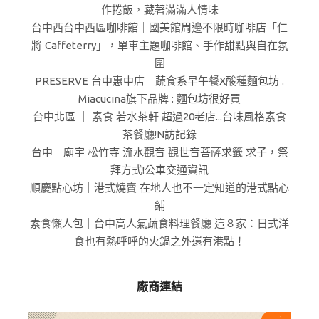
作捲飯，藏著滿滿人情味
台中西台中西區咖啡館｜國美館周邊不限時咖啡店「仁
將 Caffeterry」，單車主題咖啡館、手作甜點與自在氛
圍
PRESERVE 台中惠中店｜蔬食系早午餐X酸種麵包坊 .
Miacucina旗下品牌 : 麵包坊很好買
台中北區 ｜ 素食 若水茶軒 超過20老店...台味風格素食
茶餐廳!N訪記錄
台中｜廟宇 松竹寺 流水觀音 觀世音菩薩求籤 求子，祭
拜方式!公車交通資訊
順慶點心坊｜港式燒賣 在地人也不一定知道的港式點心
鋪
素食懶人包｜台中高人氣蔬食料理餐廳 這８家：日式洋
食也有熱呼呼的火鍋之外還有港點！
廠商連結