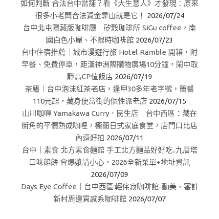
如何判斷 合法台中當舖？看《大生意人》才發現：原來
很多小老闆合法資金靠山就是它！
2026/07/24
台中北屯隱藏版咖啡廳｜矽穀珈琲所 SiGu coffee，南
國白色小屋、不限時咖啡館
2026/07/23
台中住宿推薦｜城市漫遊行旅 Hotel Ramble 開箱，附
早餐、免費停車，距漢神洲際購物廣場10分鐘，鬧中取
靜高CP值飯店
2026/07/19
茶廬｜台中泡沫紅茶老店，逢甲30多年老字號，簡餐
110元起，藏身便當街的個性派老店
2026/07/15
山川咖喱 Yamakawa Curry．民生店｜台中西區：藏在
街角的平價熟成咖哩，極簡日式家庭食堂，店門口比店
內還好拍
2026/07/11
台中｜素食 北方素食麵館 手工北方麵品好好吃..九層塔
口味餡餅 會爆漿請小心，2026全新菜單+地址資訊
2026/07/09
Days Eye Coffee｜台中西區:輕侘寂咖啡館-勤美、審計
新村周邊質感系咖啡館
2026/07/07