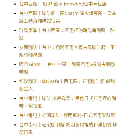
台中西區 ｜咖啡 鐵木 Ironwood台中草悟店
台中西區｜咖啡館 圈Charm 直火烘豆所－公益
路上轉角咖啡館很美
群島李季｜台中西區：老宅裡的時光有咖啡．甜
點
友間咖啡｜台中：角間老宅Ｘ復古風咖啡廳－不
限時咖啡廳
喫茶Sénmi ｜台中 中區｜隱藏老宅5樓的古董咖
啡廳
知汐咖啡 Tidal cafe｜西屯區：老宅咖啡館 鹹甜
都宜人
台中南屯｜咖啡 以寂為美：黑色日式老宅裡的咖
啡，宅寂風
台中南屯｜桴汌珈琲 : 黎明新村-日式老宅咖啡廳
台中南屯｜老宅咖啡館 黎明新村裡的和洋朝食 極
簡日風