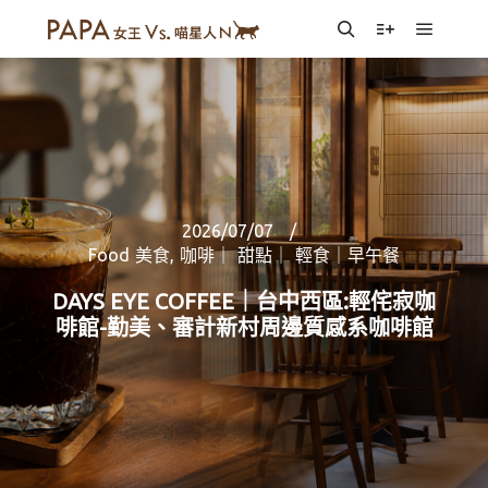
Main m
Search
More info
2026/07/07
Food 美食
,
咖啡｜ 甜點｜ 輕食｜早午餐
DAYS EYE COFFEE｜台中西區:輕侘寂咖
啡館-勤美、審計新村周邊質感系咖啡館