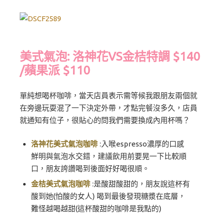
美式氣泡: 洛神花VS金桔特調 $140
/蘋果派 $110
單純想喝杯咖啡，當天店員表示需等候我跟朋友兩個就
在旁邊玩耍混了一下決定外帶，才點完餐沒多久，店員
就通知有位子，很貼心的問我們需要換成內用杯嗎？
洛神花美式氣泡咖啡
:入喉espresso濃厚的口感
鮮明與氣泡水交錯，建議飲用前要晃一下比較順
口，朋友誇讚喝到後面好好喝很順。
金桔美式氣泡咖啡
:是酸甜酸甜的，朋友說這杯有
酸到她(怕酸的女人) 喝到最後發現糖漿在底層，
難怪越喝越甜(這杯酸甜的咖啡是我點的)