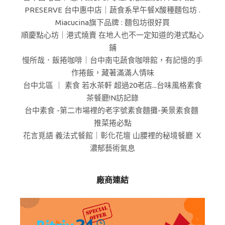
PRESERVE 台中惠中店｜蔬食系早午餐X酸種麵包坊 .
Miacucina旗下品牌 : 麵包坊很好買
順慶點心坊｜港式燒賣 在地人也不一定知道的港式點心
鋪
慢所哉．飯捲咖啡｜台中南屯蔬食咖啡館，有記憶的手
作捲飯，藏著滿滿人情味
台中北區 ｜ 素食 若水茶軒 超過20老店...台味風格素食
茶餐廳!N訪記錄
台中素食 -第二市場裡的老字號素食麵攤-美景素食麵
推菜捲必點
花言覓語 義法式餐館｜彰化花壇 山腰裡的秘境餐廳 Ｘ
濃郁藝術氣息
廠商連結