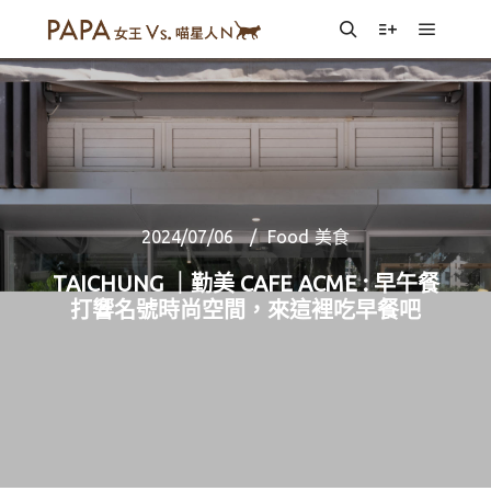
Main m
Search
More info
2024/07/06
Food 美食
TAICHUNG ｜勤美 CAFE ACME : 早午餐
打響名號時尚空間，來這裡吃早餐吧