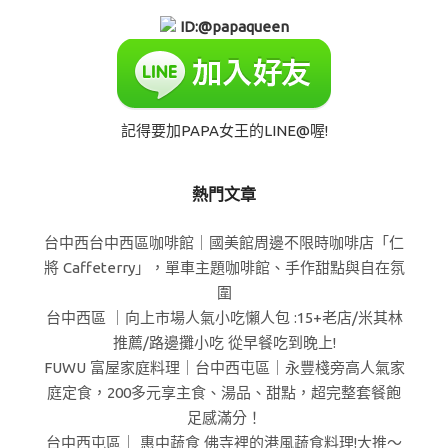
ID:@papaqueen
記得要加PAPA女王的LINE@喔!
熱門文章
台中西台中西區咖啡館｜國美館周邊不限時咖啡店「仁
將 Caffeterry」，單車主題咖啡館、手作甜點與自在氛
圍
台中西區 ｜向上市場人氣小吃懶人包 :15+老店/米其林
推薦/路邊攤小吃 從早餐吃到晚上!
FUWU 富屋家庭料理｜台中西屯區｜永豐棧旁高人氣家
庭定食，200多元享主食、湯品、甜點，超完整套餐飽
足感滿分！
台中西屯區｜ 惠中蔬食 佛寺裡的港風蔬食料理!大推～