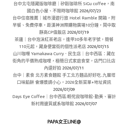
台中北屯隱藏版咖啡廳｜矽穀珈琲所 SiGu coffee，南
國白色小屋、不限時咖啡館
2026/07/23
台中住宿推薦｜城市漫遊行旅 Hotel Ramble 開箱，附
早餐、免費停車，距漢神洲際購物廣場10分鐘，鬧中取
靜高CP值飯店
2026/07/19
茶廬｜台中泡沫紅茶老店，逢甲30多年老字號，簡餐
110元起，藏身便當街的個性派老店
2026/07/15
山川咖喱 Yamakawa Curry．民生店｜台中西區：藏在
街角的平價熟成咖哩，極簡日式家庭食堂，店門口比店
內還好拍
2026/07/11
台中｜素食 北方素食麵館 手工北方麵品好好吃..九層塔
口味餡餅 會爆漿請小心，2026全新菜單+地址資訊
2026/07/09
Days Eye Coffee｜台中西區:輕侘寂咖啡館-勤美、審計
新村周邊質感系咖啡館
2026/07/07
PAPA女王LINE@