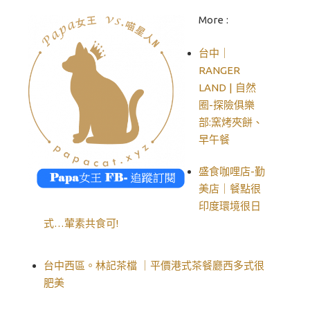
More :
台中｜
RANGER
LAND | 自然
圈-探險俱樂
部:窯烤夾餅、
早午餐
盛食咖哩店-勤
美店｜餐點很
印度環境很日
式…葷素共食可!
台中西區。林記茶檔 ｜平價港式茶餐廳西多式很
肥美