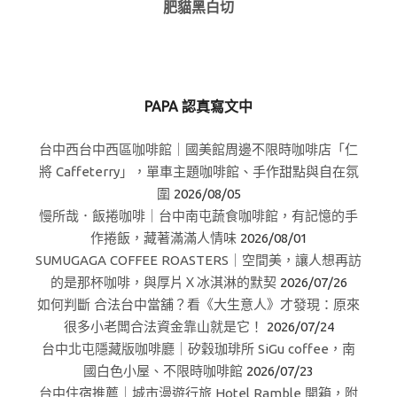
肥貓黑白切
PAPA 認真寫文中
台中西台中西區咖啡館｜國美館周邊不限時咖啡店「仁
將 Caffeterry」，單車主題咖啡館、手作甜點與自在氛
圍
2026/08/05
慢所哉．飯捲咖啡｜台中南屯蔬食咖啡館，有記憶的手
作捲飯，藏著滿滿人情味
2026/08/01
SUMUGAGA COFFEE ROASTERS｜空間美，讓人想再訪
的是那杯咖啡，與厚片Ｘ冰淇淋的默契
2026/07/26
如何判斷 合法台中當舖？看《大生意人》才發現：原來
很多小老闆合法資金靠山就是它！
2026/07/24
台中北屯隱藏版咖啡廳｜矽穀珈琲所 SiGu coffee，南
國白色小屋、不限時咖啡館
2026/07/23
台中住宿推薦｜城市漫遊行旅 Hotel Ramble 開箱，附