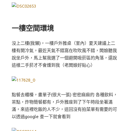
一樓空間環境
沒上二樓(我懶)，一樓戶外雅桌（室內）夏天建議上二
樓有開冷氣，最近天氣不錯窩在吹吹風不錯，闆娘聽我
說坐戶外，馬上幫我選了一個避開吸菸區的角落，還說
這樣二手菸才不會燻到我（老闆娘好貼心）
點餐去櫃檯，畫單子(很大一張) 密密麻麻的 各種飲料，
茶點，炸物簡餐都有，戶外雅座到了下午時段坐著滿
滿，來這裡吃飯的人不少，這回沒有拍菜單有需要的可
以透過google 查一下就會看到