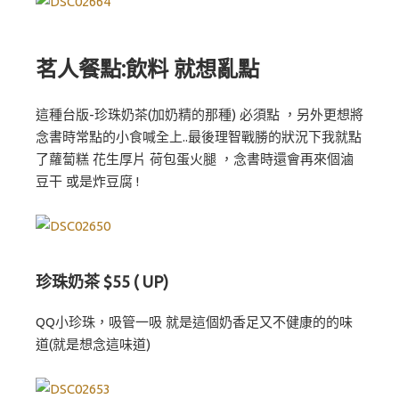
茗人餐點:飲料 就想亂點
這種台版-珍珠奶茶(加奶精的那種) 必須點 ，另外更想將
念書時常點的小食喊全上..最後理智戰勝的狀況下我就點
了蘿蔔糕 花生厚片 荷包蛋火腿 ，念書時還會再來個滷
豆干 或是炸豆腐 !
珍珠奶茶 $55 ( UP)
QQ小珍珠，吸管一吸 就是這個奶香足又不健康的的味
道(就是想念這味道)