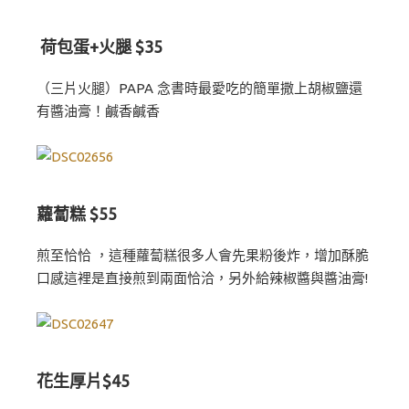
荷包蛋+火腿 $35
（三片火腿）PAPA 念書時最愛吃的簡單撒上胡椒鹽還
有醬油膏！鹹香鹹香
蘿蔔糕 $55
煎至恰恰 ，這種蘿蔔糕很多人會先果粉後炸，增加酥脆
口感這裡是直接煎到兩面恰洽，另外給辣椒醬與醬油膏!
花生厚片$45