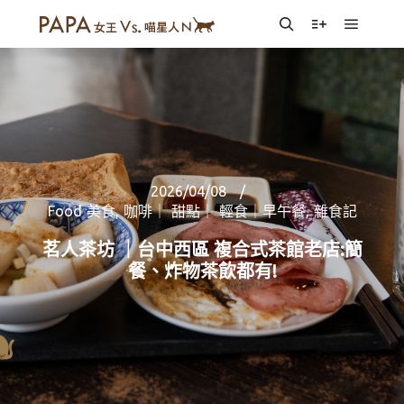
Main m
Search
More info
2026/04/08
Food 美食
,
咖啡｜ 甜點｜ 輕食｜早午餐
,
雜食記
茗人茶坊 ｜台中西區 複合式茶館老店:簡
餐、炸物茶飲都有!