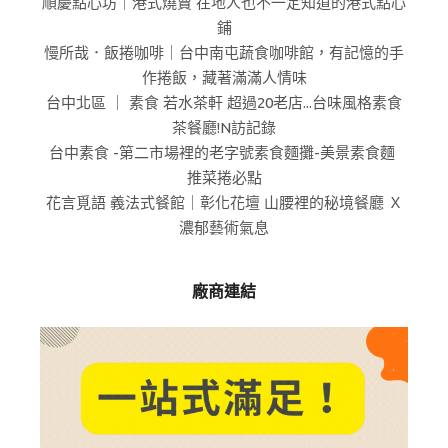
順慶點心坊｜港式燒賣 在地人也不一定知道的港式點心
鋪
慢所哉．飯捲咖啡｜台中南屯蔬食咖啡館，有記憶的手
作捲飯，藏著滿滿人情味
台中北區 ｜ 素食 若水茶軒 超過20老店...台味風格素食
茶餐廳!N訪記錄
台中素食 -第二市場裡的老字號素食麵攤-美景素食麵
推菜捲必點
花言覓語 義法式餐館｜彰化花壇 山腰裡的秘境餐廳 Ｘ
濃郁藝術氣息
廠商連結