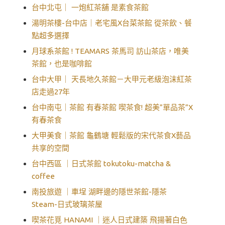
台中北屯｜ 一炮紅茶舖 是素食茶館
湯明茶樓-台中店｜老宅風X台菜茶館 從茶飲、餐
點超多選擇
月球系茶館 ! TEAMARS 茶馬司 訪山茶店，唯美
茶館，也是咖啡館
台中大甲｜ 天長地久茶館－大甲元老級泡沫紅茶
店走過27年
台中南屯｜茶館 有春茶館 喫茶食! 超美”單品茶”X
有春茶食
大甲美食｜茶館 龜鶴塘 輕鬆版的宋代茶食X藝品
共享的空間
台中西區 ｜日式茶館 tokutoku-matcha &
coffee
南投旅遊 ｜車埕 湖畔邊的隱世茶館-隱茶
Steam-日式玻璃茶屋
喫茶花覓 HANAMI ｜迷人日式建築 飛揚著白色