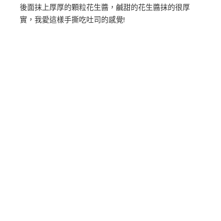
後面抹上厚厚的顆粒花生醬，鹹甜的花生醬抹的很厚
實，我愛這樣手撕吃吐司的感覺!