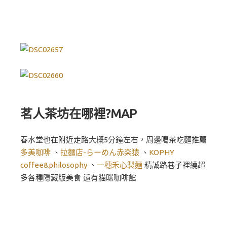
茗人茶坊在哪裡?MAP
春水堂也在附近走路大概5分鐘左右，周邊喝茶吃麵推薦
多美咖啡
、
拉麵店-らーめん赤楽猿
、
KOPHY
coffee&philosophy
、
一穗禾心製麵
精誠路巷子裡繞超
多各種隱藏版美食 還有貓咪咖啡館