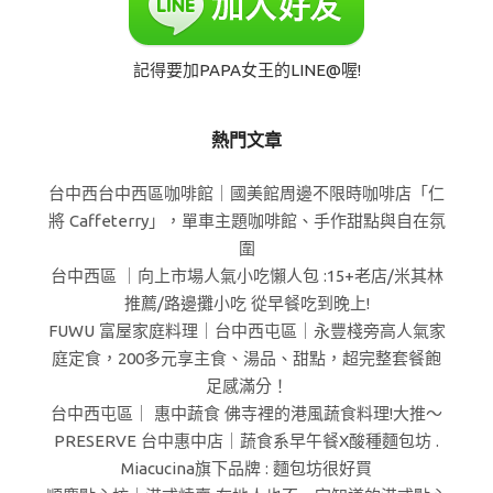
記得要加PAPA女王的LINE@喔!
熱門文章
台中西台中西區咖啡館｜國美館周邊不限時咖啡店「仁
將 Caffeterry」，單車主題咖啡館、手作甜點與自在氛
圍
台中西區 ｜向上市場人氣小吃懶人包 :15+老店/米其林
推薦/路邊攤小吃 從早餐吃到晚上!
FUWU 富屋家庭料理｜台中西屯區｜永豐棧旁高人氣家
庭定食，200多元享主食、湯品、甜點，超完整套餐飽
足感滿分！
台中西屯區｜ 惠中蔬食 佛寺裡的港風蔬食料理!大推～
PRESERVE 台中惠中店｜蔬食系早午餐X酸種麵包坊 .
Miacucina旗下品牌 : 麵包坊很好買