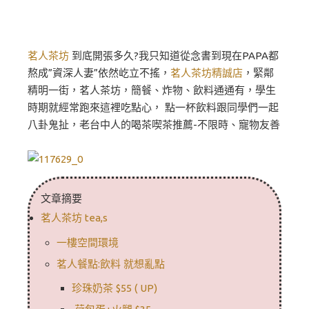
茗人茶坊
到底開張多久?我只知道從念書到現在PAPA都
熬成”資深人妻”依然屹立不搖，
茗人茶坊精誠店
，緊鄰
精明一街，茗人茶坊，簡餐、炸物、飲料通通有，學生
時期就經常跑來這裡吃點心， 點一杯飲料跟同學們一起
八卦鬼扯，老台中人的喝茶喫茶推薦-不限時、寵物友善
文章摘要
茗人茶坊 tea,s
一樓空間環境
茗人餐點:飲料 就想亂點
珍珠奶茶 $55 ( UP)