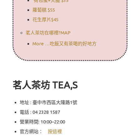
荷包蛋+火腿 $35
蘿蔔糕 $55
花生厚片$45
茗人茶坊在哪裡?MAP
More …吃飯又有茶喝的好地方
茗人茶坊 TEA,S
地址 : 臺中市西區大隆路1號
電話 : 04 2328 1587
營業時間: 10:00–22:00
官方網站：
按這裡