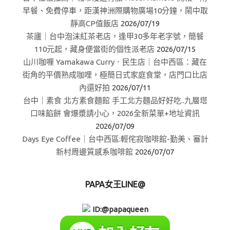
早餐、免費停車，距漢神洲際購物廣場10分鐘，鬧中取
靜高CP值飯店
2026/07/19
茶廬｜台中泡沫紅茶老店，逢甲30多年老字號，簡餐
110元起，藏身便當街的個性派老店
2026/07/15
山川咖喱 Yamakawa Curry．民生店｜台中西區：藏在
街角的平價熟成咖哩，極簡日式家庭食堂，店門口比店
內還好拍
2026/07/11
台中｜素食 北方素食麵館 手工北方麵品好好吃..九層塔
口味餡餅 會爆漿請小心，2026全新菜單+地址資訊
2026/07/09
Days Eye Coffee｜台中西區:輕侘寂咖啡館-勤美、審計
新村周邊質感系咖啡館
2026/07/07
PAPA女王LINE@
ID:@papaqueen