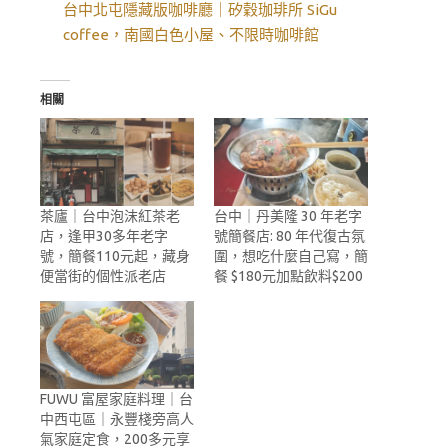
台中北屯隱藏版咖啡廳｜矽穀珈琲所 SiGu
coffee，南國白色小屋、不限時咖啡館
相關
茶廬｜台中泡沫紅茶老
台中｜丹美隆 30 年老字
店，逢甲30多年老字
號簡餐店: 80 年代復古氛
號，簡餐110元起，藏身
圍，想吃什麼自己寫，簡
便當街的個性派老店
餐 $180元加點飲料$200
FUWU 富屋家庭料理｜台
中西屯區｜永豐棧旁高人
氣家庭定食，200多元享