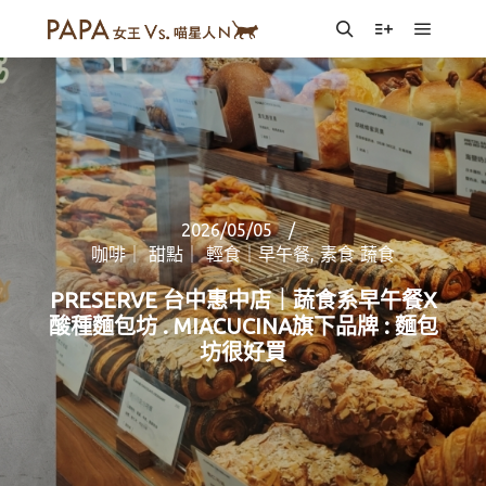
Main m
Search
More info
2026/05/05
咖啡｜ 甜點｜ 輕食｜早午餐
,
素食 蔬食
PRESERVE 台中惠中店｜蔬食系早午餐X
酸種麵包坊 . MIACUCINA旗下品牌 : 麵包
坊很好買