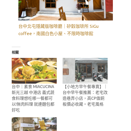
台中北屯隱藏版咖啡廳｜矽穀珈琲所 SiGu
coffee，南國白色小屋、不限時咖啡館
相關
台中｜素食 MIACUCINA
【小地方早午餐專賣】｜
新光三越 中港店 義式蔬
台中早午餐推薦：老宅改
食料理想吃哪一餐都可
造巷弄小店，高CP值銅
以!無肉料理 就連麵包都
板價必收藏。老宅風格
好吃