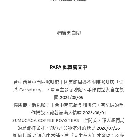
肥貓黑白切
PAPA 認真寫文中
台中西台中西區咖啡館｜國美館周邊不限時咖啡店「仁
將 Caffeterry」，單車主題咖啡館、手作甜點與自在氛
圍
2026/08/05
慢所哉．飯捲咖啡｜台中南屯蔬食咖啡館，有記憶的手
作捲飯，藏著滿滿人情味
2026/08/01
SUMUGAGA COFFEE ROASTERS｜空間美，讓人想再訪
的是那杯咖啡，與厚片Ｘ冰淇淋的默契
2026/07/26
如何判斷 合法台中當舖？看《大生意人》才發現：原來