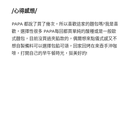
/心得感想/
PAPA 都說了買了幾次，所以喜歡這家的麵包嗎?我是喜
歡，選擇性很多 PAPA每回都買單純的酸種或是一般歐
式麵包，目前沒買過夾餡款的，偶爾想來點儀式感又不
想自製備料可以選擇包餡可頌，回家回烤在來壺手沖咖
啡，打開自己的早午餐時光，挺美好的!