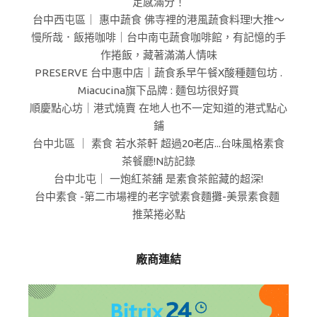
足感滿分！
台中西屯區｜ 惠中蔬食 佛寺裡的港風蔬食料理!大推～
慢所哉．飯捲咖啡｜台中南屯蔬食咖啡館，有記憶的手
作捲飯，藏著滿滿人情味
PRESERVE 台中惠中店｜蔬食系早午餐X酸種麵包坊 .
Miacucina旗下品牌 : 麵包坊很好買
順慶點心坊｜港式燒賣 在地人也不一定知道的港式點心
鋪
台中北區 ｜ 素食 若水茶軒 超過20老店...台味風格素食
茶餐廳!N訪記錄
台中北屯｜ 一炮紅茶舖 是素食茶館藏的超深!
台中素食 -第二市場裡的老字號素食麵攤-美景素食麵
推菜捲必點
廠商連結