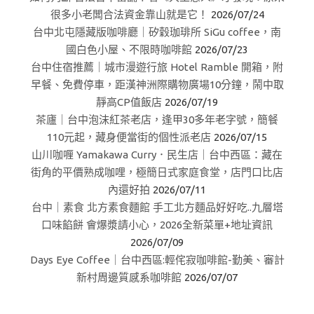
很多小老闆合法資金靠山就是它！
2026/07/24
台中北屯隱藏版咖啡廳｜矽穀珈琲所 SiGu coffee，南
國白色小屋、不限時咖啡館
2026/07/23
台中住宿推薦｜城市漫遊行旅 Hotel Ramble 開箱，附
早餐、免費停車，距漢神洲際購物廣場10分鐘，鬧中取
靜高CP值飯店
2026/07/19
茶廬｜台中泡沫紅茶老店，逢甲30多年老字號，簡餐
110元起，藏身便當街的個性派老店
2026/07/15
山川咖喱 Yamakawa Curry．民生店｜台中西區：藏在
街角的平價熟成咖哩，極簡日式家庭食堂，店門口比店
內還好拍
2026/07/11
台中｜素食 北方素食麵館 手工北方麵品好好吃..九層塔
口味餡餅 會爆漿請小心，2026全新菜單+地址資訊
2026/07/09
Days Eye Coffee｜台中西區:輕侘寂咖啡館-勤美、審計
新村周邊質感系咖啡館
2026/07/07