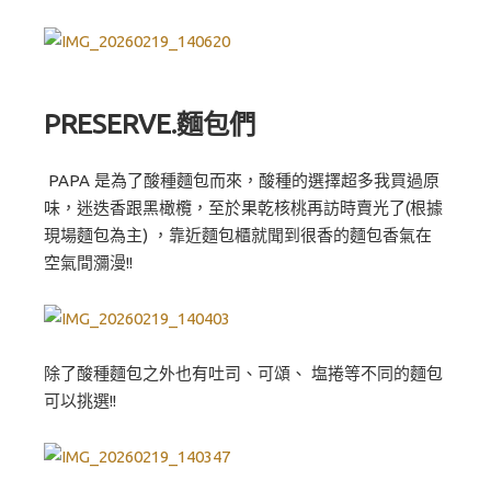
PRESERVE.麵包們
PAPA 是為了酸種麵包而來，酸種的選擇超多我買過原
味，迷迭香跟黑橄欖，至於果乾核桃再訪時賣光了(根據
現場麵包為主) ，靠近麵包櫃就聞到很香的麵包香氣在
空氣間瀰漫!!
除了酸種麵包之外也有吐司、可頌、 塩捲等不同的麵包
可以挑選!!