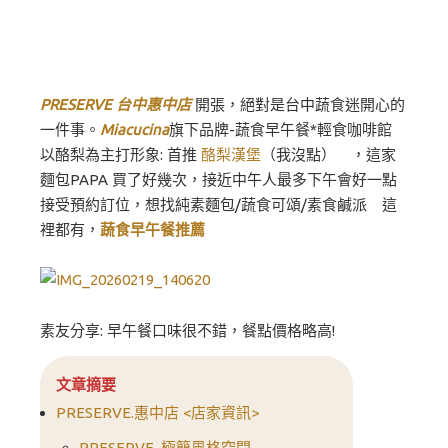
PRESERVE 台中惠中店
開張，絕對是台中蔬食迷開心的
一件事。
Miacucina
旗下品牌-蔬食早午餐*輕食咖啡館
以酪梨為主打形象: 首推
酪梨漢堡
（我沒點） ，這家
麵包PAPA 買了好幾次，接近中午人最多下午會好一點
接受預約訂位，想找純素麵包/蔬食可頌/素食鹹派 這
裡都有，
蔬食早午餐推薦
素友分享: 早午餐口味很不錯，餐點價格略高!
文章摘要
PRESERVE.惠中店 <店家資訊>
PRESERVE. 極簡風格空間