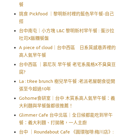
餐
挑食 Pickfood ｜黎明新村裡的藍色早午餐-自己
搭
台中南屯｜小方塊 L&C 黎明新村早午餐 : 蛋沙拉
吐司X飯糰餐盤
A piece of cloud｜台中西區 日系質感巷弄裡的
高人氣早午餐
台中西區 ｜慕尼灰 早午餐 老宅系風格X不臭臭豆
腐?
La : tRee brunch 樹兒早午餐 :老派老屋朝食從開
張至今超過10年
Gohome食研室｜台中 木質系高人氣早午餐：義
大利麵與早餐盤都很推薦！
Glimmer Cafe 台中北區｜全日候都能吃到早午
餐：義大利麵、打拋豬，一人主廚
台中 ｜Roundabout Cafe 《圓環咖啡:梅川店》: