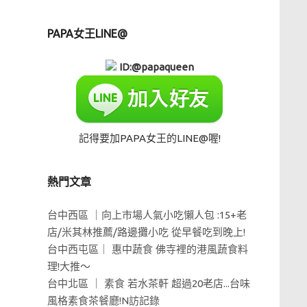
PAPA女王LINE@
ID:@papaqueen
記得要加PAPA女王的LINE@喔!
熱門文章
台中西區 ｜向上市場人氣小吃懶人包 :15+老
店/米其林推薦/路邊攤小吃 從早餐吃到晚上!
台中西屯區｜ 惠中蔬食 佛寺裡的港風蔬食料
理!大推～
台中北區 ｜ 素食 若水茶軒 超過20老店...台味
風格素食茶餐廳!N訪記錄