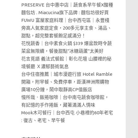
PRESERVE 台中惠中店｜蔬食系早午餐X酸種
麵包坊 . Miacucina旗下品牌 : 麵包坊很好買
FUWU 富屋家庭料理｜台中西屯區｜永豐棧
旁高人氣家庭定食，200多元享主食、湯品、
甜點，超完整套餐飽足感滿分！
花悅蔬香｜台中素食火鍋 $339 爆盆款時令蔬
菜盆無限續，餐後甜點"冰糖葫蘆"太美好
花言覓語 義法式餐館｜彰化花壇 山腰裡的秘
境餐廳 Ｘ濃郁藝術氣息
台中住宿推薦｜城市漫遊行旅 Hotel Ramble
開箱，附早餐、免費停車，距漢神洲際購物
廣場10分鐘，鬧中取靜高CP值飯店
慢所哉．飯捲咖啡｜台中南屯蔬食咖啡館，
有記憶的手作捲飯，藏著滿滿人情味
Mook木可餐行｜台中西屯 小巷裡的60年老宅
: 復古、老宅、早午餐