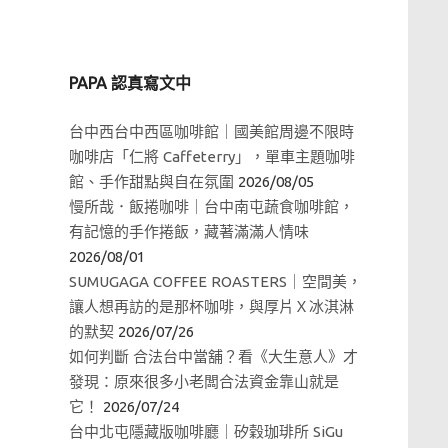
PAPA 認真寫文中
台中西台中西區咖啡館｜國美館周邊不限時
咖啡店「仁將 Caffeterry」，單車主題咖啡
館、手作甜點與自在氛圍
2026/08/05
慢所哉．飯捲咖啡｜台中南屯蔬食咖啡館，
有記憶的手作捲飯，藏著滿滿人情味
2026/08/01
SUMUGAGA COFFEE ROASTERS｜空間美，
讓人想再訪的是那杯咖啡，與厚片Ｘ冰淇淋
的默契
2026/07/26
如何判斷 合法台中當舖？看《大生意人》才
發現：原來很多小老闆合法資金靠山就是
它！
2026/07/24
台中北屯隱藏版咖啡廳｜矽穀珈琲所 SiGu