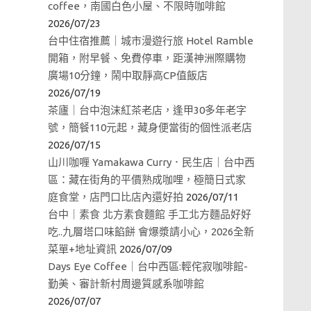
coffee，南國白色小屋、不限時咖啡館
2026/07/23
台中住宿推薦｜城市漫遊行旅 Hotel Ramble
開箱，附早餐、免費停車，距漢神洲際購物
廣場10分鐘，鬧中取靜高CP值飯店
2026/07/19
茶廬｜台中泡沫紅茶老店，逢甲30多年老字
號，簡餐110元起，藏身便當街的個性派老店
2026/07/15
山川咖喱 Yamakawa Curry．民生店｜台中西
區：藏在街角的平價熟成咖哩，極簡日式家
庭食堂，店門口比店內還好拍
2026/07/11
台中｜素食 北方素食麵館 手工北方麵品好好
吃..九層塔口味餡餅 會爆漿請小心，2026全新
菜單+地址資訊
2026/07/09
Days Eye Coffee｜台中西區:輕侘寂咖啡館-
勤美、審計新村周邊質感系咖啡館
2026/07/07