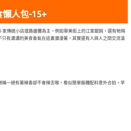
懶人包-15+
１５家傳統小店或路邊攤為主，例如華美街上的江家餛飩，還有牠隔
不只有濃濃的美食香氣在這裏瀰漫著，其實還有人與人之間交流溫
堪稱一絕有著辣香卻不會辣舌喉，看似簡單飯糰配料意外合拍，早