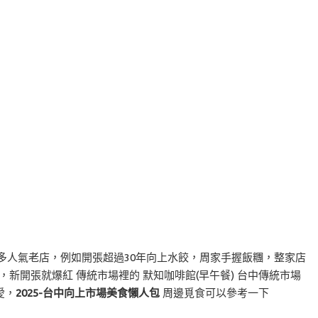
多人氣老店，例如開張超過30年向上水餃，周家手握飯糰，整家店
新開張就爆紅 傳統市場裡的 默知咖啡館(早午餐) 台中傳統市場
愛，
2025-台中向上市場美食懶人包
周邊覓食可以參考一下