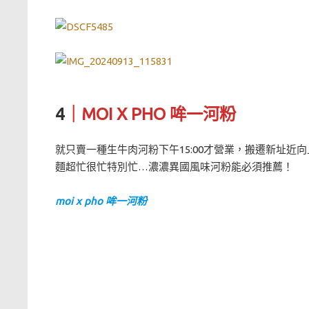
4
｜MOI X PHO 哞一河粉
就只賣一種生牛肉河粉下午15:00才營業，搬遷新址近
麵超忙很忙特別忙…濃濃異國風味河粉能必須推薦！
moi x pho 哞一河粉