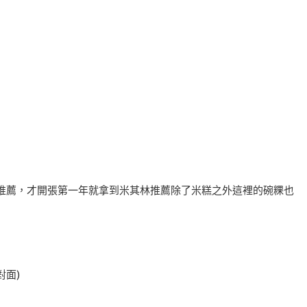
林推薦，才開張第一年就拿到米其林推薦除了米糕之外這裡的碗粿也
對面)