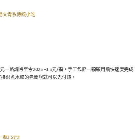
場文青系傳統小吃
路調帳至今2025 -3.5元/顆，手工包餡一顆顆用飛快速度完成
直接跟煮水餃的老闆說就可以先付錢。
.5元!!