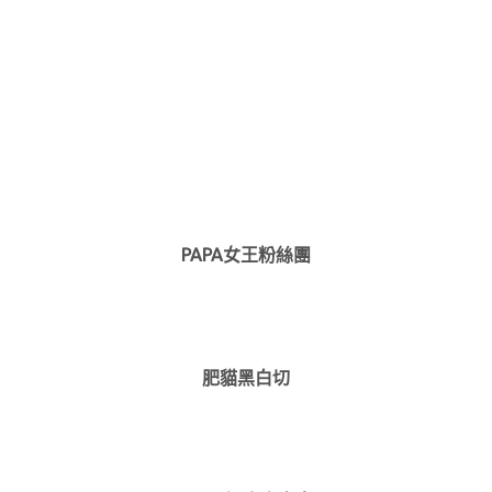
PAPA女王粉絲團
肥貓黑白切