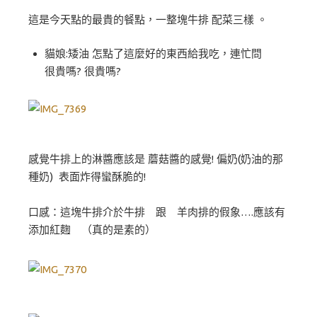
這是今天點的最貴的餐點，一整塊牛排 配菜三樣 。
貓娘:矮油 怎點了這麼好的東西給我吃，連忙問
很貴嗎? 很貴嗎?
感覺牛排上的淋醬應該是 蘑菇醬的感覺! 偏奶(奶油的那
種奶) 表面炸得蠻酥脆的!
口感：這塊牛排介於牛排 跟 羊肉排的假象….應該有
添加紅麴 （真的是素的）