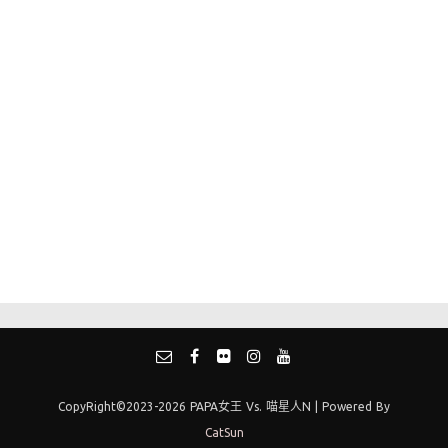
CopyRight©2023-2026 PAPA女王 Vs. 喵星人N | Powered By
CatSun