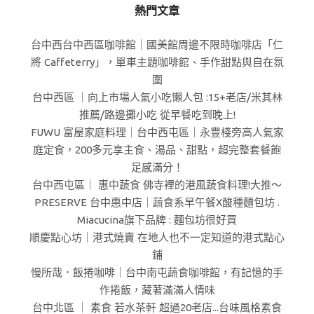
熱門文章
台中西台中西區咖啡館｜國美館周邊不限時咖啡店「仁
將 Caffeterry」，單車主題咖啡館、手作甜點與自在氛
圍
台中西區 ｜向上市場人氣小吃懶人包 :15+老店/米其林
推薦/路邊攤小吃 從早餐吃到晚上!
FUWU 富屋家庭料理｜台中西屯區｜永豐棧旁高人氣家
庭定食，200多元享主食、湯品、甜點，超完整套餐飽
足感滿分！
台中西屯區｜ 惠中蔬食 佛寺裡的港風蔬食料理!大推～
PRESERVE 台中惠中店｜蔬食系早午餐X酸種麵包坊 .
Miacucina旗下品牌 : 麵包坊很好買
順慶點心坊｜港式燒賣 在地人也不一定知道的港式點心
鋪
慢所哉．飯捲咖啡｜台中南屯蔬食咖啡館，有記憶的手
作捲飯，藏著滿滿人情味
台中北區 ｜ 素食 若水茶軒 超過20老店...台味風格素食