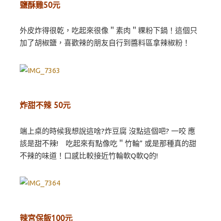
鹽酥雞50元
外皮炸得很乾，吃起來很像＂素肉＂粿粉下鍋！這個只
加了胡椒鹽，喜歡辣的朋友自行到醬料區拿辣椒粉！
炸甜不辣 50元
端上桌的時候我想說這啥?炸豆腐 沒點這個吧? 一咬 應
該是甜不辣! 吃起來有點像吃＂竹輪” 或是那種真的甜
不辣的味道！口感比較接近竹輪軟Q軟Q的!
辣宮保飯100元