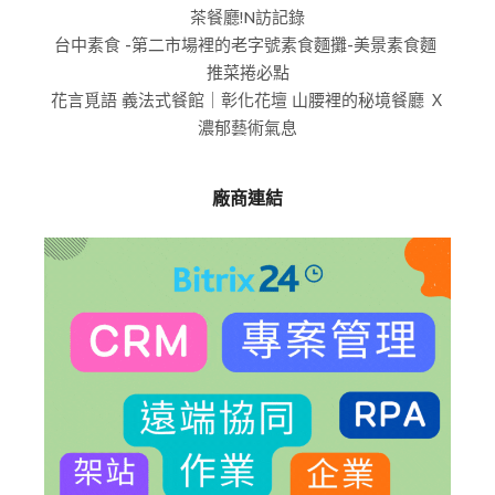
茶餐廳!N訪記錄
台中素食 -第二市場裡的老字號素食麵攤-美景素食麵
推菜捲必點
花言覓語 義法式餐館｜彰化花壇 山腰裡的秘境餐廳 Ｘ
濃郁藝術氣息
廠商連結