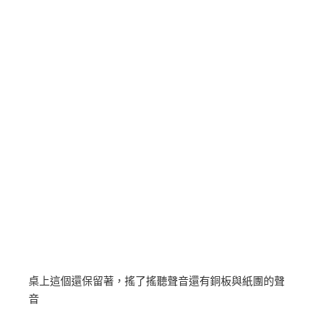
桌上這個還保留著，搖了搖聽聲音還有銅板與紙團的聲
音