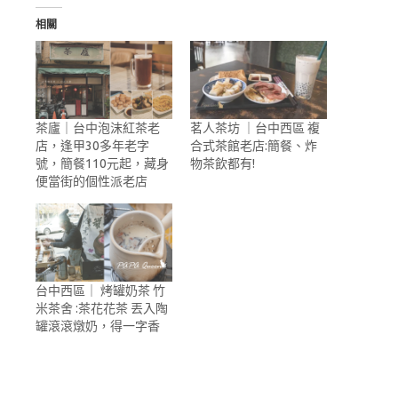
相關
茶廬｜台中泡沫紅茶老
茗人茶坊 ｜台中西區 複
店，逢甲30多年老字
合式茶館老店:簡餐、炸
號，簡餐110元起，藏身
物茶飲都有!
便當街的個性派老店
台中西區｜ 烤罐奶茶 竹
米茶舍 :茶花花茶 丟入陶
罐滾滾燉奶，得一字香