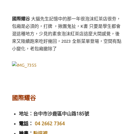
國際耀谷
大貓先生記憶中的那一年很泡沫紅茶店很夯，
包廂是必須的，打牌 ，揪團鬼扯，K書 只要是學生都會
混這種地方，少見的素食泡沫紅茶店這麼大間感覺，後
來又陸續跑來吃好幾回，2023 全新菜單登場，空間有點
小變化，老包廂撤除了
國際耀谷
地址：台中市沙鹿區中山路185號
電話：
04 2662 7364
臉書：
點這裡