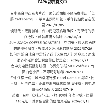
PAPA 認真寫文中
台中西台中西區咖啡館｜國美館周邊不限時咖啡店「仁
將 Caffeterry」，單車主題咖啡館、手作甜點與自在氛
圍
2026/08/05
慢所哉．飯捲咖啡｜台中南屯蔬食咖啡館，有記憶的手
作捲飯，藏著滿滿人情味
2026/08/01
SUMUGAGA COFFEE ROASTERS｜空間美，讓人想再訪
的是那杯咖啡，與厚片Ｘ冰淇淋的默契
2026/07/26
如何判斷 合法台中當舖？看《大生意人》才發現：原來
很多小老闆合法資金靠山就是它！
2026/07/24
台中北屯隱藏版咖啡廳｜矽穀珈琲所 SiGu coffee，南
國白色小屋、不限時咖啡館
2026/07/23
台中住宿推薦｜城市漫遊行旅 Hotel Ramble 開箱，附
早餐、免費停車，距漢神洲際購物廣場10分鐘，鬧中取
靜高CP值飯店
2026/07/19
茶廬｜台中泡沫紅茶老店，逢甲30多年老字號，簡餐
110元起，藏身便當街的個性派老店
2026/07/15