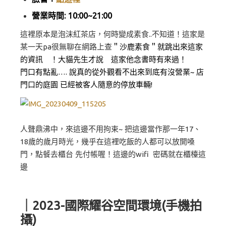
營業時間: 10:00~21:00
這裡原本是泡沫紅茶店，何時變成素食..不知道！這家是
某一天pa很無聊在網路上查
＂沙鹿素食＂就跳出來這家
的資訊 ！大貓先生才說 這家他念書時有來過！
門口有點亂…. 說真的從外觀看不出來到底有沒營業~ 店
門口的庭園 已經被客人隨意的停放車輛!
人聲鼎沸中，來這邊不用拘束~ 把這邊當作那一年17、
18歲的歲月時光，幾乎在這裡吃飯的人都可以放開嗓
門，點餐去櫃台 先付帳喔！這邊的wifi 密碼就在櫃檯這
邊
｜2023-國際耀谷空間環境(手機拍
攝)