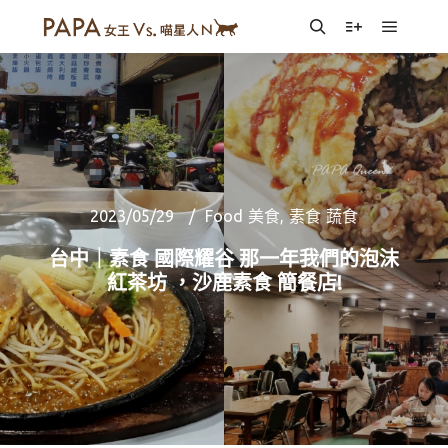
Main m
Search
More info
2023/05/29
Food 美食
,
素食 蔬食
台中｜素食 國際耀谷 那一年我們的泡沫
紅茶坊 ，沙鹿素食 簡餐店!