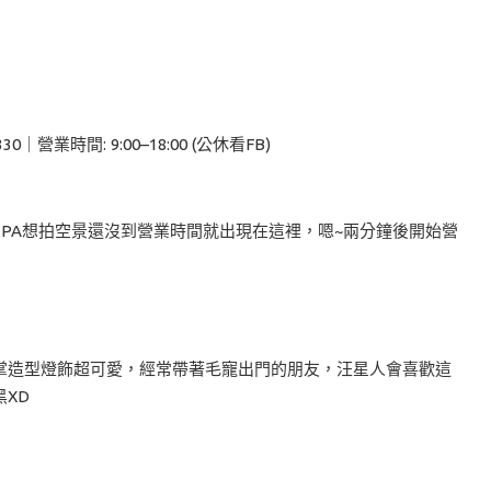
｜營業時間: 9:00–18:00 (公休看FB)
業，PA想拍空景還沒到營業時間就出現在這裡，嗯~兩分鐘後開始營
掌造型燈飾超可愛，經常帶著毛寵出門的朋友，汪星人會喜歡這
XD