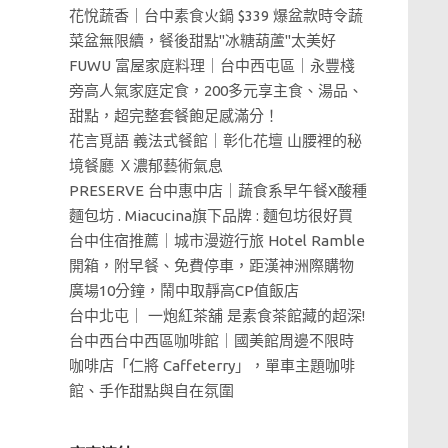
花悅蔬香｜台中素食火鍋 $339 爆盆款時令蔬
菜盆無限續，餐後甜點"冰糖葫蘆"太美好
FUWU 富屋家庭料理｜台中西屯區｜永豐棧
旁高人氣家庭定食，200多元享主食、湯品、
甜點，超完整套餐飽足感滿分！
花言覓語 義法式餐館｜彰化花壇 山腰裡的秘
境餐廳 Ｘ濃郁藝術氣息
PRESERVE 台中惠中店｜蔬食系早午餐X酸種
麵包坊 . Miacucina旗下品牌 : 麵包坊很好買
台中住宿推薦｜城市漫遊行旅 Hotel Ramble
開箱，附早餐、免費停車，距漢神洲際購物
廣場10分鐘，鬧中取靜高CP值飯店
台中北屯｜ 一炮紅茶舖 是素食茶館藏的超深!
台中西台中西區咖啡館｜國美館周邊不限時
咖啡店「仁將 Caffeterry」，單車主題咖啡
館、手作甜點與自在氛圍