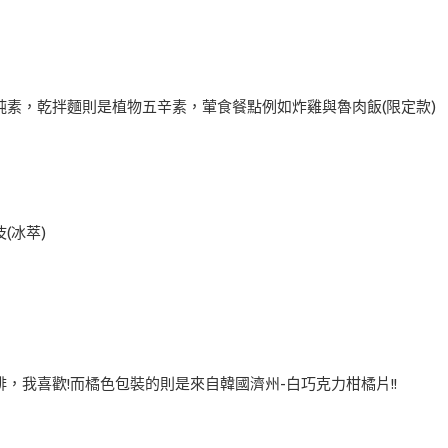
素，乾拌麵則是植物五辛素，葷食餐點例如炸雞與魯肉飯(限定款)
(冰萃)
，我喜歡!而橘色包裝的則是來自韓國濟州-白巧克力柑橘片!!