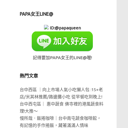
PAPA女王LINE@
ID:@papaqueen
記得要加PAPA女王的LINE@喔!
熱門文章
台中西區 ｜向上市場人氣小吃懶人包 :15+老
店/米其林推薦/路邊攤小吃 從早餐吃到晚上!
台中西屯區｜ 惠中蔬食 佛寺裡的港風蔬食料
理!大推～
慢所哉．飯捲咖啡｜台中南屯蔬食咖啡館，
有記憶的手作捲飯，藏著滿滿人情味