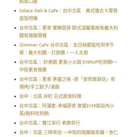
餃皮口感
Solace Deli & Cafe｜台中北區 美式復古Ｘ摩登
造型吧檯
台中北區｜素食 饗樂蔬房 歐式溫馨風格有義大利
麵有燉飯簡餐
Glimmer Cafe 台中北區｜全日候都能吃到早午
餐：義大利麵、打拋豬，一人主廚
台中北區｜ 妙善園 素食小火鍋 $189UP吃到飽!一
中街素食推薦
台中北區｜素食 茅廬之味 -原「安然居廚坊」有
焗烤/手工餃子/澆飯
台中｜北區 井町 日式蔬食料理
台中北區｜阿潘家-幸福蔬食 套餐$139起店內小
菜/飲料吃到飽
.
台中北區｜雙江茶行 老牌茶行
台中｜北區 三時茶坊 一中街的隱藏版茶鋪，杏仁