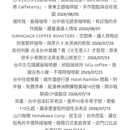
將 Caffeterry」，單車主題咖啡館、手作甜點與自在氛
圍
2026/08/05
慢所哉．飯捲咖啡｜台中南屯蔬食咖啡館，有記憶的手
作捲飯，藏著滿滿人情味
2026/08/01
SUMUGAGA COFFEE ROASTERS｜空間美，讓人想再訪
的是那杯咖啡，與厚片Ｘ冰淇淋的默契
2026/07/26
如何判斷 合法台中當舖？看《大生意人》才發現：原來
很多小老闆合法資金靠山就是它！
2026/07/24
台中北屯隱藏版咖啡廳｜矽穀珈琲所 SiGu coffee，南
國白色小屋、不限時咖啡館
2026/07/23
台中住宿推薦｜城市漫遊行旅 Hotel Ramble 開箱，附
早餐、免費停車，距漢神洲際購物廣場10分鐘，鬧中取
靜高CP值飯店
2026/07/19
茶廬｜台中泡沫紅茶老店，逢甲30多年老字號，簡餐
110元起，藏身便當街的個性派老店
2026/07/15
山川咖喱 Yamakawa Curry．民生店｜台中西區：藏在
街角的平價熟成咖哩，極簡日式家庭食堂，店門口比店