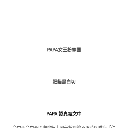
PAPA女王粉絲團
肥貓黑白切
PAPA 認真寫文中
台中西台中西區咖啡館｜國美館周邊不限時咖啡店「仁