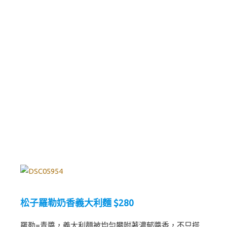
松子羅勒奶香義大利麵 $280
羅勒=青醬，義大利麵被均勻攀附著濃郁醬香，不只搭