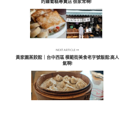
的蘿蔔糕專賣店 很家常啊!
NEXT ARTICLE
黃家園蒸餃館｜台中西區 模範街美食老字號飯館:高人
氣啊!