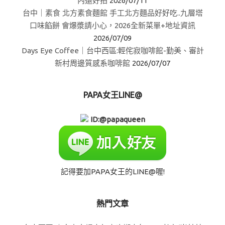
內還好拍
2026/07/11
台中｜素食 北方素食麵館 手工北方麵品好好吃..九層塔
口味餡餅 會爆漿請小心，2026全新菜單+地址資訊
2026/07/09
Days Eye Coffee｜台中西區:輕侘寂咖啡館-勤美、審計
新村周邊質感系咖啡館
2026/07/07
PAPA女王LINE@
ID:@papaqueen
記得要加PAPA女王的LINE@喔!
熱門文章