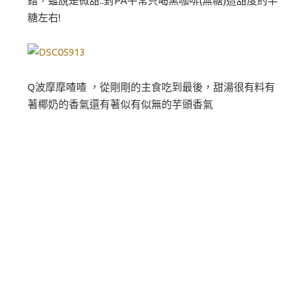
錯，雖說是微甜..對PA平常只喝黑咖啡(無糖)這甜度約半
糖左右!
Q波摩摩喳喳 ，從剛剛的主食吃到最後，甜湯很有料有
著椰奶的香氣還有著似有似無的芋頭香氣