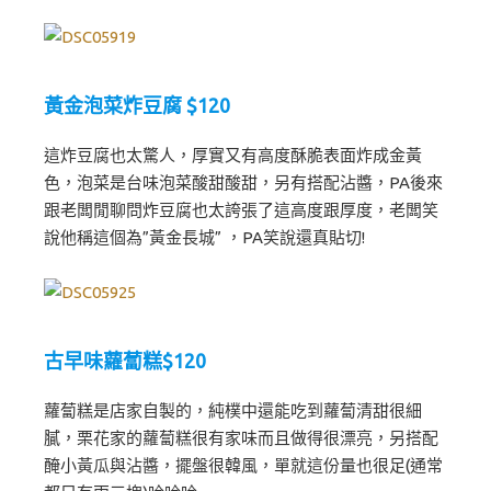
黃金泡菜炸豆腐 $120
這炸豆腐也太驚人，厚實又有高度酥脆表面炸成金黃
色，泡菜是台味泡菜酸甜酸甜，另有搭配沾醬，PA後來
跟老闆閒聊問炸豆腐也太誇張了這高度跟厚度，老闆笑
說他稱這個為”黃金長城” ，PA笑說還真貼切!
古早味蘿蔔糕$120
蘿蔔糕是店家自製的，純樸中還能吃到蘿蔔清甜很細
膩，栗花家的蘿蔔糕很有家味而且做得很漂亮，另搭配
醃小黃瓜與沾醬，擺盤很韓風，單就這份量也很足(通常