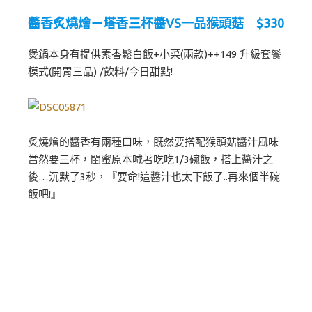
醬香炙燒燴－塔香三杯醬VS一品猴頭菇 $330
煲鍋本身有提供素香鬆白飯+小菜(兩款)++149 升級套餐
模式(開胃三品) /飲料/今日甜點!
炙燒燴的醬香有兩種口味，既然要搭配猴頭菇醬汁風味
當然要三杯，閨蜜原本喊著吃吃1/3碗飯，搭上醬汁之
後…沉默了3秒，『要命!這醬汁也太下飯了..再來個半碗
飯吧!』