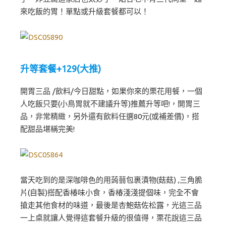
來吃飯的胃！單點或升級套餐都可以！
升等套餐+129(大推)
開胃三品 /飲料/今日甜點，如果你來的栗花用餐，一個
人吃飯只要(小鳥胃就不建議升等)推薦升等吧!，開胃三
品，非常精緻，另外還有飲料任選80元(或補差價)，搭
配甜品堪稱完美!
當天吃到的是深咖啡色的用蒟蒻包裹漬物(菇菇) ,三角脆
片(自製)搭配香椿味小食，香椿淺淺提個味，完全不會
搶走其他食材的味道，最後是杏鮑菇佐松露，光這三品
一上桌就讓人覺得這套餐升級的很值得，栗花說這三品