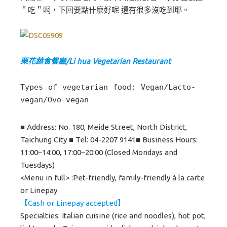
＂吃＂啊，下回要點什麼好呢 還有很多沒吃到耶。
栗花蔬食餐廳/Li hua Vegetarian Restaurant
Types of vegetarian food: Vegan/Lacto-
vegan/Ovo-vegan
■ Address: No. 180, Meide Street, North District,
Taichung City ■ Tel: 04-2207 9141■ Business Hours:
11:00–14:00, 17:00–20:00 (Closed Mondays and
Tuesdays)
<Menu in full> :Pet-friendly, family-friendly à la carte
or Linepay
【Cash or Linepay accepted】
Specialties: Italian cuisine (rice and noodles), hot pot,