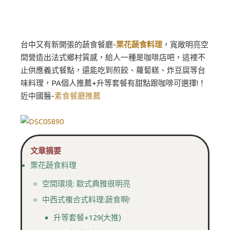
台中又有新開張的蔬食餐廳-
栗花蔬食料理
，寬敞明亮空
間營造出法式鄉村質感，給人一種是咖啡店吧，這裡不
止供應義式餐點，還能吃到煎餃、蘿蔔糕、炸豆腐等台
味料理，PA個人推薦+升等套餐有甜點跟咖啡可選擇!！
近中國醫-
素食餐廳推薦
文章摘要
栗花蔬食料理
空間環境: 歐式典雅很明亮
中西式複合式料理:蔬食啊!
升等套餐+129(大推)