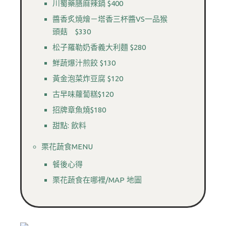
川蜀藥膳麻辣鍋 $400
醬香炙燒燴－塔香三杯醬VS一品猴
頭菇 $330
松子羅勒奶香義大利麵 $280
鮮蔬爆汁煎餃 $130
黃金泡菜炸豆腐 $120
古早味蘿蔔糕$120
招牌章魚燒$180
甜點: 飲料
栗花蔬食MENU
餐後心得
栗花蔬食在哪裡/MAP 地圖