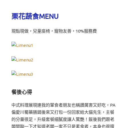
栗花蔬食MENU
現點現做，兒童座椅，寵物友善，10%服務費
餐後心得
中式料理展現連我的葷食者朋友也稱讚厲害又好吃，PA
偏愛川蜀藥膳鍋後來又打包一份回家給大貓先生，主餐
的分量很足，升級套餐細膩度讓人驚艷！飯後我們跟老
闆閒聊一下才知道老闆一家不只是素食者，本身也很擅