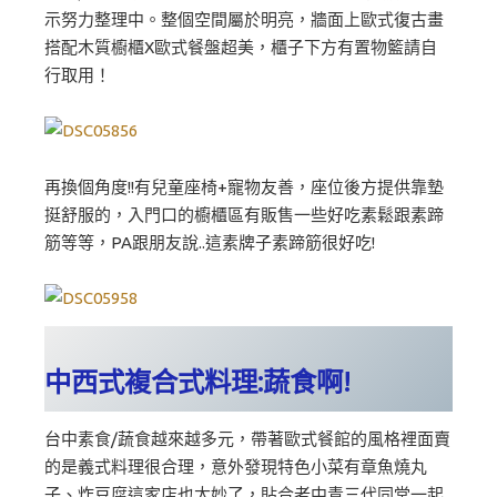
示努力整理中。整個空間屬於明亮，牆面上歐式復古畫
搭配木質櫥櫃X歐式餐盤超美，櫃子下方有置物籃請自
行取用！
再換個角度!!有兒童座椅+寵物友善，座位後方提供靠墊
挺舒服的，入門口的櫥櫃區有販售一些好吃素鬆跟素蹄
筋等等，PA跟朋友說..這素牌子素蹄筋很好吃!
中西式複合式料理:蔬食啊!
台中素食/蔬食越來越多元，帶著歐式餐館的風格裡面賣
的是義式料理很合理，意外發現特色小菜有章魚燒丸
子、炸豆腐這家店也太妙了，貼合老中青三代同堂一起