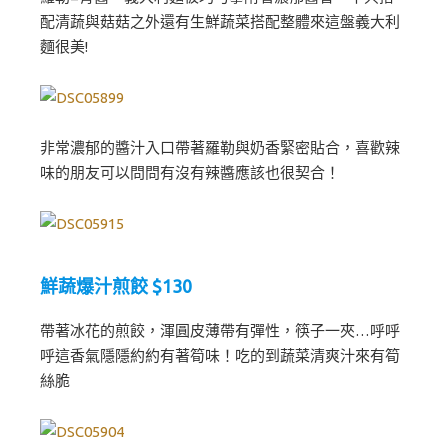
配清蔬與菇菇之外還有生鮮蔬菜搭配整體來這盤義大利
麵很美!
非常濃郁的醬汁入口帶著羅勒與奶香緊密貼合，喜歡辣
味的朋友可以問問有沒有辣醬應該也很契合！
鮮蔬爆汁煎餃 $130
帶著冰花的煎餃，渾圓皮薄帶有彈性，筷子一夾…呼呼
呼這香氣隱隱約約有著筍味！吃的到蔬菜清爽汁來有筍
絲脆