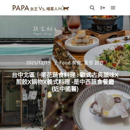
Main m
Search
More info
2025/12/19
Food 美食
,
素食 蔬食
台中北區｜栗花蔬食料理 : 歐式古典韻味X
煎餃X鍋物X義式料理 -是中西蔬食餐廳
(近中國醫)