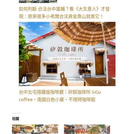
如何判斷 合法台中當舖？看《大生意人》才發
現：原來很多小老闆合法資金靠山就是它！
台中北屯隱藏版咖啡廳｜矽穀珈琲所 SiGu
coffee，南國白色小屋、不限時咖啡館
相關