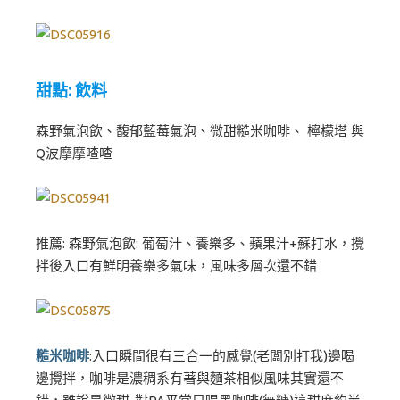
甜點: 飲料
森野氣泡飲、馥郁藍莓氣泡、微甜糙米咖啡、 檸檬塔 與
Q波摩摩喳喳
推薦: 森野氣泡飲: 葡萄汁、養樂多、蘋果汁+蘇打水，攪
拌後入口有鮮明養樂多氣味，風味多層次還不錯
糙米咖啡
:入口瞬間很有三合一的感覺(老闆別打我)邊喝
邊攪拌，咖啡是濃稠系有著與麵茶相似風味其實還不