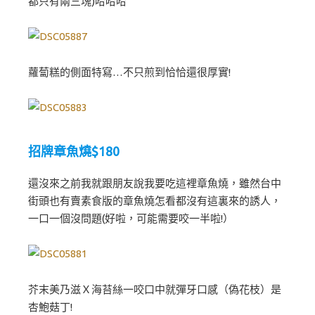
都只有兩三塊)哈哈哈
蘿蔔糕的側面特寫…不只煎到恰恰還很厚實!
招牌章魚燒$180
還沒來之前我就跟朋友說我要吃這裡章魚燒，雖然台中
街頭也有賣素食版的章魚燒怎看都沒有這裏來的誘人，
一口一個沒問題(好啦，可能需要咬一半啦!）
芥末美乃滋Ｘ海苔絲一咬口中就彈牙口感（偽花枝）是
杏鮑菇丁!