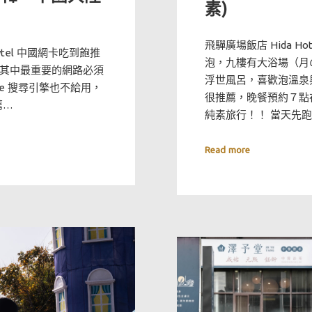
素)
飛驒廣場飯店 Hida H
tel 中國網卡吃到飽推
泡，九樓有大浴場（月
其中最重要的網路必須
浮世風呂，喜歡泡溫泉
le 搜尋引擎也不給用，
很推薦，晚餐預約７點
薦…
純素旅行！！ 當天先
Read more