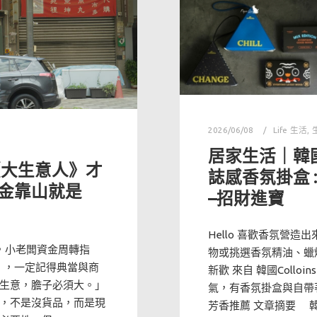
2026/06/08
Life 生活
,
居家生活｜韓國
《大生意人》才
誌感香氛掛盒
金靠山就是
–招財進寶
Hello 喜歡香氛營
，小老闆資金周轉指
物或挑選香氛精油、蠟燭
》，一定記得典當與商
新歡 來自 韓國Collo
生意，膽子必須大。」
氣，有香氛掛盒與自帶
，不是沒貨品，而是現
芳香推薦 文章摘要 