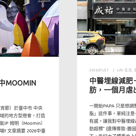
2026/01/27
Life 生活
,
中醫埋線減肥
中MOOMIN
肪，一個月虐出
一開始PAPA 只是想
（元宵節）於臺中市 中央
脂」這件事。單純注意
域的地方型燈會，打造
有感。讓我對中醫埋線產
P 姆明（Moomin）
肪超標” (遺傳導致-
 文章摘要 2026中臺