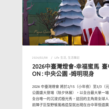
2026/02/08
Life 生活
,
生活雜記
2026中臺灣燈會-幸福蜜馬 臺
ON : 中央公園 -姆明現身
2026 中臺灣燈會 將於2/15（小年夜）至3/3
公園盛大登場（除夕休展），以全台最大單一場
全台唯一的沉浸式極光秀，這回的主角是全球人氣I
前陣子巨型野餐風格造型就出現在台中草悟道廣場!!