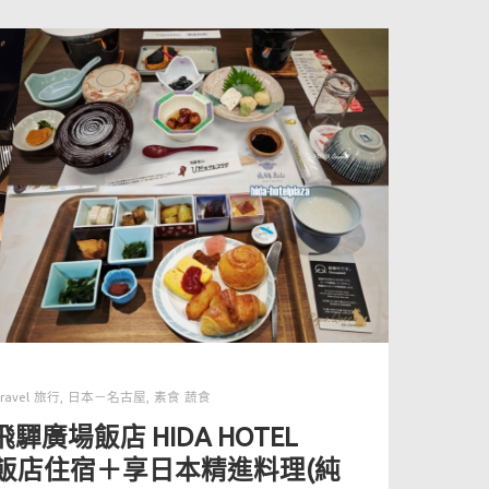
ravel 旅行
,
日本－名古屋
,
素食 蔬食
廣場飯店 HIDA HOTEL
泉飯店住宿＋享日本精進料理(純