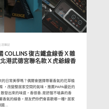
生活雜記
 COLLINS 復古鐵盒線香Ｘ雜
 :北港武德宮聯名款Ｘ虎爺線香
造出來的日常美學嗎？偶爾會選擇帶著香氣的花草植
 ，改變整居家空間的氣味，推薦PAPA最近的
ins 散發出來的味道，香很香..是舒服不嗆鼻的香
著香氣的線香，朋友們你們會喜歡哪一種? 居家
韓國…