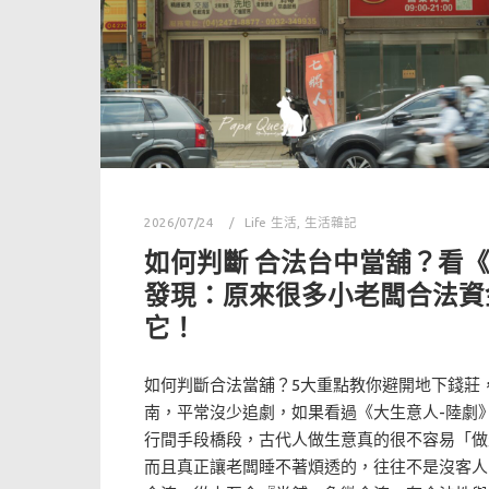
2026/07/24
Life 生活
,
生活雜記
如何判斷 合法台中當舖？看
發現：原來很多小老闆合法資
它！
如何判斷合法當舖？5大重點教你避開地下錢莊
南，平常沒少追劇，如果看過《大生意人-陸劇
行間手段橋段，古代人做生意真的很不容易「做
而且真正讓老闆睡不著煩透的，往往不是沒客人