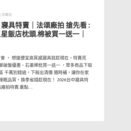
生活雜記
雅 寢具特賣｜法頌廠拍 搶先看 :
五星飯店枕頭.棉被買一送一｜
特賣會 ， 想搶便宜高質感寢具就趁現在，特賣亮
單破盤優惠、石墨烯枕買一送一 ，眾多商品下殺
區 千萬別錯過，下殺出清價 隨時補，讓你在家
眠品質，換季省錢趁現在！ 2026台中寢具特
具廠拍特賣.重點…