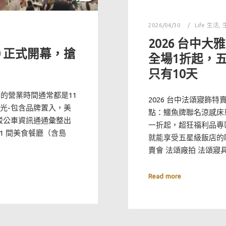
2026/04/30
Life 生活
,
2026 台中大
0 正式開幕，搶
全場1折起，
只有10天
公司的營業時間通常都是11
2026 台中法頌寢飾
光-包含品牌置入，美
點：鱷魚牌聯名涼感床
接駁公車資訊通通彙整出
一折起，超狂福利品專
1 間美食餐廳（含島
就能享受五星級飯店的睡
賣會 法頌廠拍 法頌寢
Read more