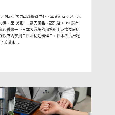
otel Plaza 房間乾淨優質之外，本身還有溫泉可以
の湯、星の湯）、露天風呂、蒸汽浴，B1F還有
與想體驗一下日本大浴場的風格的朋友這家飯店
在飯店內享用＂日本精進料理＂，日本名古屋吃
跑了美濃市…