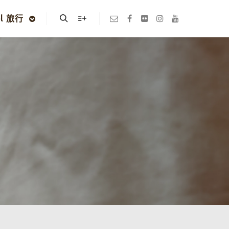
el 旅行
Search
More info