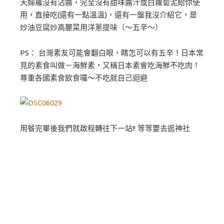
天婦羅沒有沾醬，完全沒有甜味醬汁或白蘿蔔泥給你使
用，直接吃(還有一點溫溫)，還有一盤我沒介紹它，是
炒油豆腐炒高麗菜用洋蔥提味（～五辛～）
PS： 台灣素友可能會翻白眼，瞎怎可以有五辛！日本常
見的素食叫做－海鮮素，又稱日本素會吃海鮮不吃肉！
尊重各國素食飲食囉～不吃就自己迴避
用餐完畢後我們就啟程轉往下一站!! 等等要去逛神社