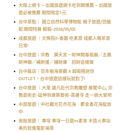
大陸上網卡 – 出國旅遊網卡吃到飽推薦 – 出國旅
遊必被推薦 期間限定1元
台中景點｜ 國立自然科學博物館 親子旅遊/恐龍
館:期間特展 鯨掘-2026/05/03
成都旅遊 ｜文殊院II-香園 吃素齋 成都人喝茶是
日常!
台中旅遊｜宗教 廣天宮－財神開基祖廟／五路
財神廟／補財運／補財庫 招財這樣做
台中飯店｜百年樹海景觀 X 超吸睛迷你
OUTLET，台中旅遊這樣玩就對了!
台中旅遊 ｜大里 盛凡近代宗教雕塑 展覽中心, 宗
教藝術史-延伸到建築藝術-菩薩寺 走一趟大里吧
中部旅遊｜中社觀光花市花海 鬱金香花海綻放
中
南投旅遊｜ 車埕 車埕一日遊vs素食 木造火車站
美的就像電影場景