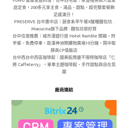
FUWU 富屋家庭料理｜台中西屯區｜永豐棧旁高人氣家
庭定食，200多元享主食、湯品、甜點，超完整套餐飽
足感滿分！
PRESERVE 台中惠中店｜蔬食系早午餐X酸種麵包坊 .
Miacucina旗下品牌 : 麵包坊很好買
台中住宿推薦｜城市漫遊行旅 Hotel Ramble 開箱，附
早餐、免費停車，距漢神洲際購物廣場10分鐘，鬧中取
靜高CP值飯店
台中西台中西區咖啡館｜國美館周邊不限時咖啡店「仁
將 Caffeterry」，單車主題咖啡館、手作甜點與自在氛
圍
廠商連結