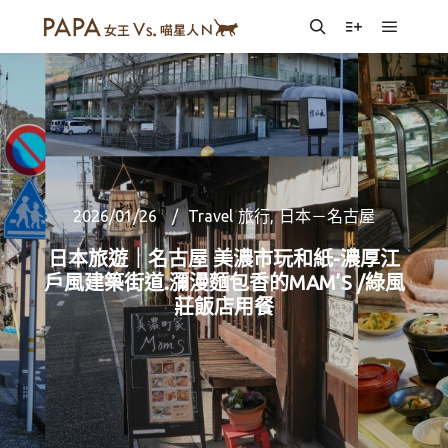
Main m
Search
More info
2026/01/26
Travel 旅行
,
日本－名古屋
日本旅遊｜名古屋 美濃市玩和紙-濃厚江
戶風建築街道.瀰漫麵包香的MAM’S /綠風
莊飯店用餐