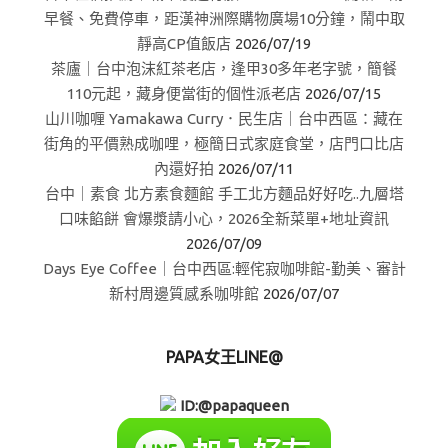
早餐、免費停車，距漢神洲際購物廣場10分鐘，鬧中取
靜高CP值飯店
2026/07/19
茶廬｜台中泡沫紅茶老店，逢甲30多年老字號，簡餐
110元起，藏身便當街的個性派老店
2026/07/15
山川咖喱 Yamakawa Curry．民生店｜台中西區：藏在
街角的平價熟成咖哩，極簡日式家庭食堂，店門口比店
內還好拍
2026/07/11
台中｜素食 北方素食麵館 手工北方麵品好好吃..九層塔
口味餡餅 會爆漿請小心，2026全新菜單+地址資訊
2026/07/09
Days Eye Coffee｜台中西區:輕侘寂咖啡館-勤美、審計
新村周邊質感系咖啡館
2026/07/07
PAPA女王LINE@
ID:@papaqueen