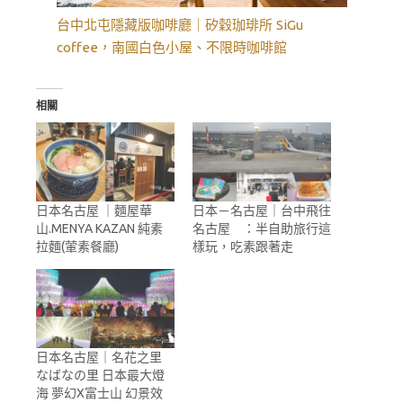
台中北屯隱藏版咖啡廳｜矽穀珈琲所 SiGu
coffee，南國白色小屋、不限時咖啡館
相關
日本名古屋 ｜麵屋華
日本－名古屋｜台中飛往
山.MENYA KAZAN 純素
名古屋 ：半自助旅行這
拉麵(葷素餐廳)
樣玩，吃素跟著走
日本名古屋｜名花之里
なばなの里 日本最大燈
海 夢幻X富士山 幻景效