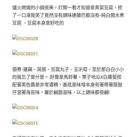
爐火燃燒的小鍋很美，打開一看才知道是青菜豆腐，挖
了一口湯我笑了竟然沒有調味連鹽巴都沒有-純白開水煮
豆腐 ，豆腐本身是好吃的
佃煮-蓮藕、蒟蒻、豆腐丸子、玉米筍，至於那白白小小
的我忘了是什麼。.好像是馬鈴薯，栗子地瓜X白蘿蔔搭
配著黑色醬是非常濃稠，基底是味增本身有著帶著蔭鼓
仔混著海苔味，屬於鹹甜滋味，以上調味都很鹹!