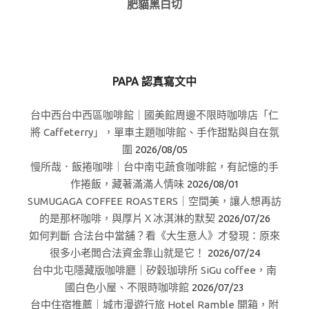
肥貓黑白切
PAPA 認真寫文中
台中西台中西區咖啡館｜國美館周邊不限時咖啡店「仁
將 Caffeterry」，單車主題咖啡館、手作甜點與自在氛
圍
2026/08/05
慢所哉．飯捲咖啡｜台中南屯蔬食咖啡館，有記憶的手
作捲飯，藏著滿滿人情味
2026/08/01
SUMUGAGA COFFEE ROASTERS｜空間美，讓人想再訪
的是那杯咖啡，與厚片Ｘ冰淇淋的默契
2026/07/26
如何判斷 合法台中當舖？看《大生意人》才發現：原來
很多小老闆合法資金靠山就是它！
2026/07/24
台中北屯隱藏版咖啡廳｜矽穀珈琲所 SiGu coffee，南
國白色小屋、不限時咖啡館
2026/07/23
台中住宿推薦｜城市漫遊行旅 Hotel Ramble 開箱，附