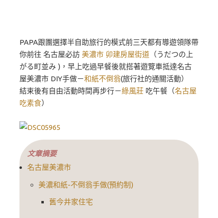
PAPA跟團選擇半自助旅行的模式前三天都有導遊領隊帶
你前往 名古屋必訪
美濃市
卯建房屋街道
（うだつの上
がる町並み )，早上吃過早餐後就搭著遊覽車抵達名古
屋美濃市 DIY手做－
和紙不倒翁
(旅行社的通關活動）
結束後有自由活動時間再步行－
綠風莊
吃午餐（
名古屋
吃素食
）
文章摘要
名古屋美濃市
美濃和紙-不倒翁手做(預約制)
舊今井家住宅