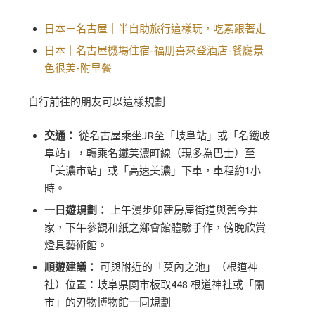
日本－名古屋｜半自助旅行這樣玩，吃素跟著走
日本｜名古屋機場住宿-福朋喜來登酒店-餐廳景
色很美-附早餐
自行前往的朋友可以這樣規劃
交通：
從名古屋乘坐JR至「岐阜站」或「名鐵岐
阜站」，轉乘名鐵美濃町線（現多為巴士）至
「美濃市站」或「高速美濃」下車，車程約1小
時。
一日遊規劃：
上午漫步卯建房屋街道與舊今井
家，下午參觀和紙之鄉會館體驗手作，傍晚欣賞
燈具藝術館。
順遊建議：
可與附近的「莫內之池」（根道神
社）位置：岐阜県関市板取448 根道神社或「關
市」的刃物博物館一同規劃