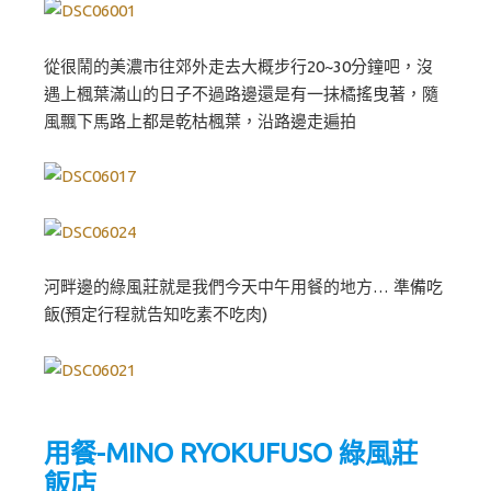
從很鬧的美濃市往郊外走去大概步行20~30分鐘吧，沒
遇上楓葉滿山的日子不過路邊還是有一抹橘搖曳著，隨
風飄下馬路上都是乾枯楓葉，沿路邊走遍拍
河畔邊的綠風莊就是我們今天中午用餐的地方… 準備吃
飯(預定行程就告知吃素不吃肉)
用餐-MINO RYOKUFUSO 綠風莊
飯店