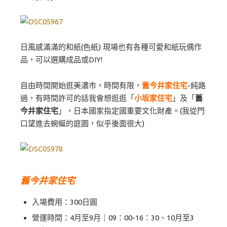
日風感滿滿的和紙(色紙) 現場也有各種可愛和紙玩偶作
品，可以選購成品或DIY!
自由時間開始逛美濃市，時間有限，
舊今井家住宅
-純路
過，有時間許可的話我會想逛逛「
小坂家住宅
」及「
舊
今井家住宅
」，日本國家指定國重要文化財產。(我從門
口望進去蜿蜒的庭園，似乎後面很大)
舊今井家住宅
入場費用：300日圓
營運時間：4月至9月｜09：00-16：30、10月至3