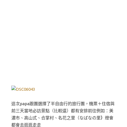
這次papa跟團選擇了半自由行的旅行團，機票＋住宿與
前三天當地必訪景點（比較遠）都有安排前往例如：美
濃市、高山式、合掌村、名花之里（なばなの里
）
燈會
都會去逛逛走走