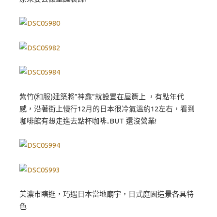
紫竹(和服)建築將”神龕”就設置在屋簷上 ，有點年代
感，沿著街上慢行12月的日本很冷氣溫約12左右，看到
咖啡館有想走進去點杯咖啡..BUT 還沒營業!
美濃市瞎逛，巧遇日本當地廟宇，日式庭園造景各具特
色