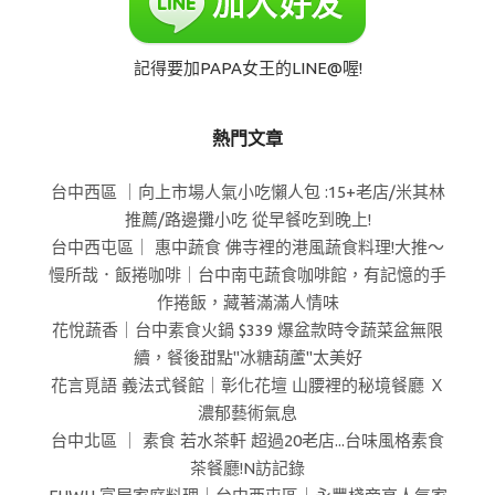
記得要加PAPA女王的LINE@喔!
熱門文章
台中西區 ｜向上市場人氣小吃懶人包 :15+老店/米其林
推薦/路邊攤小吃 從早餐吃到晚上!
台中西屯區｜ 惠中蔬食 佛寺裡的港風蔬食料理!大推～
慢所哉．飯捲咖啡｜台中南屯蔬食咖啡館，有記憶的手
作捲飯，藏著滿滿人情味
花悅蔬香｜台中素食火鍋 $339 爆盆款時令蔬菜盆無限
續，餐後甜點"冰糖葫蘆"太美好
花言覓語 義法式餐館｜彰化花壇 山腰裡的秘境餐廳 Ｘ
濃郁藝術氣息
台中北區 ｜ 素食 若水茶軒 超過20老店...台味風格素食
茶餐廳!N訪記錄