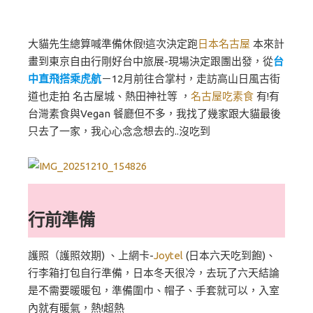
大貓先生總算喊準備休假!這次決定跑
日本名古屋
本來計
畫到東京自由行剛好台中旅展-現場決定跟團出發，從
台
中直飛搭乘虎航
－12月前往合掌村，走訪高山日風古街
道也走拍 名古屋城、熱田神社等 ，
名古屋吃素食
有!有
台灣素食與Vegan 餐廳但不多，我找了幾家跟大貓最後
只去了一家，我心心念念想去的..沒吃到
行前準備
護照（護照效期) 、上網卡-
Joytel
(日本六天吃到飽)、
行李箱打包自行準備，日本冬天很冷，去玩了六天結論
是不需要暖暖包，準備圍巾、帽子、手套就可以，入室
內就有暖氣，熱!超熱