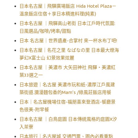
日本名古屋｜飛驒廣場飯店 Hida Hotel Plaza－
溫泉飯店住宿＋享日本精進料理(純素)
日本名古屋 ｜飛驒高山老街 日本江戶時代氛圍:
日風選品/咖啡/烤串/甜點
日本 名古屋｜世界遺產-合掌村 來一杯水布丁吧!
日本名古屋｜名花之里 なばなの里 日本最大燈海
夢幻X富士山 幻景效果炫麗
日本名古屋 ｜美濃市 大矢田神社 飛驒‧美濃紅
葉33選之一
日本旅遊｜名古屋 美濃市玩和紙-濃厚江戶風建
築街道.瀰漫麵包香的Mam’s /綠風莊飯店用餐
日本｜名古屋機場住宿-福朋喜來登酒店-餐廳景
色很美-附早餐
日本名古屋 ｜白鳥庭園 日本傳統風格的庭園X汐
入茶寮
日本旅行｜名古屋城 交通門票、園內必看重點