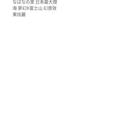
なばなの里 日本最大燈
海 夢幻X富士山 幻景效
果炫麗