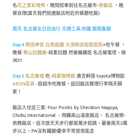
名
花之里彩燈祭
，晚間搭車前往名古屋市-
榮飯店
，晚
餐自理(當天我們就選飯店附近的餐廳吃飯)
兩天 名古屋全日自由行 交通工具:地鐵 跟兩隻腳
Day.4
熱田神宮
白鳥庭園
大須商店街逛逛街
+吃午餐 ，
晚餐
華山拉麵屋
-純素拉麵 然後繼續逛 名古屋電塔、綠
洲21
Day.5
名古屋城
吃-
純素咖啡館
唐吉軻德 toyota博物館
AEON百貨
-逛超市吃晚餐，返回飯店整理行李隔天歸
家！
飯店入住這三家: Four Points by Sheraton Nagoya,
Chubu International 、飛驥高山溫泉飯店、 名古屋榮-
商務飯店，這次旅天天步行都是萬步起跳，最後兩天2萬
步以上，PA沒有鐵腿!慶幸平常就很能走