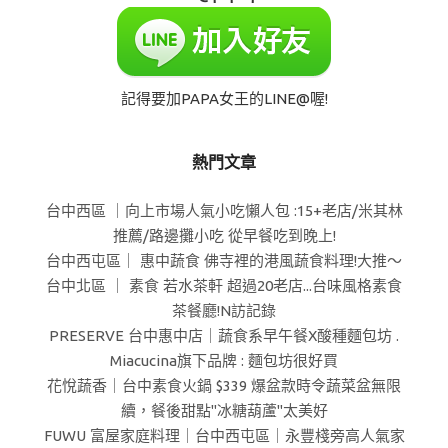
記得要加PAPA女王的LINE@喔!
熱門文章
台中西區 ｜向上市場人氣小吃懶人包 :15+老店/米其林
推薦/路邊攤小吃 從早餐吃到晚上!
台中西屯區｜ 惠中蔬食 佛寺裡的港風蔬食料理!大推～
台中北區 ｜ 素食 若水茶軒 超過20老店...台味風格素食
茶餐廳!N訪記錄
PRESERVE 台中惠中店｜蔬食系早午餐X酸種麵包坊 .
Miacucina旗下品牌 : 麵包坊很好買
花悅蔬香｜台中素食火鍋 $339 爆盆款時令蔬菜盆無限
續，餐後甜點"冰糖葫蘆"太美好
FUWU 富屋家庭料理｜台中西屯區｜永豐棧旁高人氣家