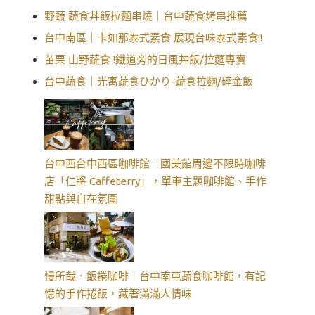
野蔬 蔬食丼飯拉麵串燒｜台中蔬食烤串推薦
台中南區｜卡如那泰式素食 展現台味泰式素食!!
苗栗 山野蔬食 !鐵道旁的日風丼飯/拉麵專賣
台中蔬食｜光寓蔬食ひかり-蔬食拉麵/碎金飯
台中西台中西區咖啡館｜國美館周邊不限時咖啡
店「仁將 Caffeterry」，單車主題咖啡館、手作
甜點與自在氛圍
慢所哉．飯捲咖啡｜台中南屯蔬食咖啡館，有記
憶的手作捲飯，藏著滿滿人情味