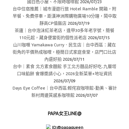
國白色小屋、不限時咖啡館
2026/07/23
台中住宿推薦｜城市漫遊行旅 Hotel Ramble 開箱，附
早餐、免費停車，距漢神洲際購物廣場10分鐘，鬧中取
靜高CP值飯店
2026/07/19
茶廬｜台中泡沫紅茶老店，逢甲30多年老字號，簡餐
110元起，藏身便當街的個性派老店
2026/07/15
山川咖喱 Yamakawa Curry．民生店｜台中西區：藏在
街角的平價熟成咖哩，極簡日式家庭食堂，店門口比店
內還好拍
2026/07/11
台中｜素食 北方素食麵館 手工北方麵品好好吃..九層塔
口味餡餅 會爆漿請小心，2026全新菜單+地址資訊
2026/07/09
Days Eye Coffee｜台中西區:輕侘寂咖啡館-勤美、審計
新村周邊質感系咖啡館
2026/07/07
PAPA女王LINE@
ID:@papaqueen