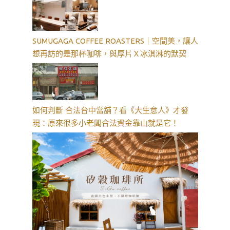
SUMUGAGA COFFEE ROASTERS｜空間美，讓人
想再訪的是那杯咖啡，與厚片Ｘ冰淇淋的默契
如何判斷 合法台中當舖？看《大生意人》才發
現：原來很多小老闆合法資金靠山就是它！