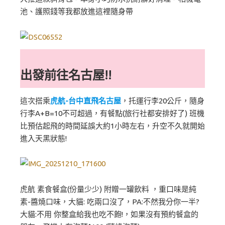
池、護照錢等我都放進這裡隨身帶
出發前往名古屋!!
這次搭乘
虎航-台中直飛名古屋
，托運行李20公斤，隨身
行李A+B=10不可超過，有餐點(旅行社都安排好了) 班機
比預估起飛的時間延誤大約1小時左右，升空不久就開始
進入天黑狀態!
虎航 素食餐盒(份量少少) 附贈一罐飲料 ，重口味是純
素-醬燒口味，大貓: 吃兩口沒了，PA:不然我分你一半?
大貓:不用 你整盒給我也吃不飽!，如果沒有預約餐盒的