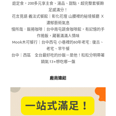
庭定食，200多元享主食、湯品、甜點，超完整套餐飽
足感滿分！
花言覓語 義法式餐館｜彰化花壇 山腰裡的秘境餐廳 Ｘ
濃郁藝術氣息
慢所哉．飯捲咖啡｜台中南屯蔬食咖啡館，有記憶的手
作捲飯，藏著滿滿人情味
Mook木可餐行｜台中西屯 小巷裡的60年老宅 : 復古、
老宅、早午餐
台中｜西區 全台最好吃的炒飯－是他！粒粒分明帶著
鍋氣:13+想吃哪一盤
廠商連結