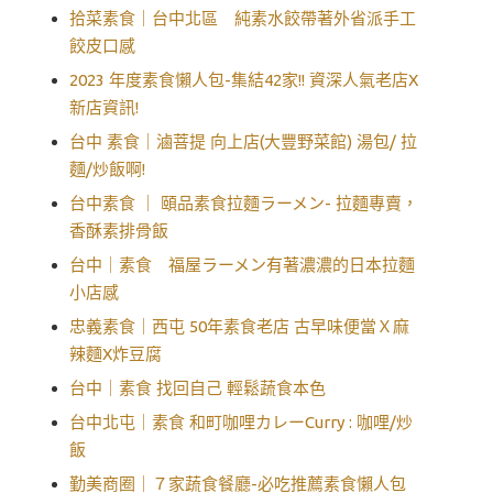
拾菜素食｜台中北區 純素水餃帶著外省派手工
餃皮口感
2023 年度素食懶人包-集結42家!! 資深人氣老店X
新店資訊!
台中 素食｜滷菩提 向上店(大豐野菜館) 湯包/ 拉
麵/炒飯啊!
台中素食 ｜ 頤品素食拉麵ラーメン- 拉麵專賣，
香酥素排骨飯
台中｜素食 福屋ラーメン有著濃濃的日本拉麵
小店感
忠義素食｜西屯 50年素食老店 古早味便當Ｘ麻
辣麵X炸豆腐
台中｜素食 找回自己 輕鬆蔬食本色
台中北屯｜素食 和町咖哩カレーCurry : 咖哩/炒
飯
勤美商圈｜７家蔬食餐廳-必吃推薦素食懶人包