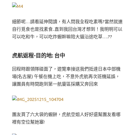
細節呢…請看延伸閱讀，有人問我全程吃素嗎?當然就連
自行覓食也是找素食..直到我回台灣才想到！我明明可以
可以吃和牛，可以吃炸蝦幹嘛陪大貓沿途吃草….??
虎航返程-目的地: 台中
回程時跟領隊碰面了，遊覽車接送我們抵達日本中部機
場(名古屋) 午餐在機上吃，不意外虎航再次班機延誤，
讓團員有時間跑到第一航廈區採購又奔回來
團友買了六大袋的蝦餅，虎航空姐人好好還幫團友看哪
裡有空位幫她塞!