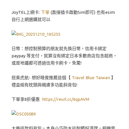
JoyTEL上網卡:
下單
(直接插卡啟動Sim即可) 也有esim
自行上網選購就可以
日幣：想控制預算的朋友就先換日幣，信用卡綁定
paypay 等支付，就算沒有綁定日本多數商店包含超商，
或是地鐵都可透過信用卡刷卡，免驚!
搭乘虎航- 想好睡覺推薦這個【
Travel Blue Taiwan
】
禮盒組有枕頸與親膚多功能斜背包!
下單享8折優惠
https://reurl.cc/6qpAVM
大推這款斜背包，本身小巧防水抗耐髒好清理，相機電