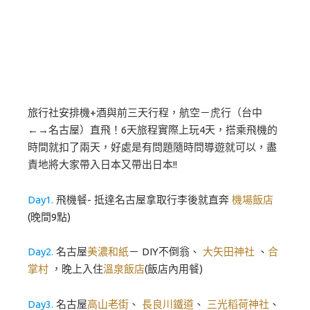
旅行社安排機+酒與前三天行程，航空－虎行（台中
←→名古屋）直飛！6天旅程實際上玩4天，搭乘飛機的
時間就扣了兩天，好處是有問題隨時問導遊就可以，盡
責地將大家帶入日本又帶出日本!!
Day1.
飛機餐- 抵達名古屋拿取行李後就直奔
機場飯店
(晚間9點)
Day2.
名古屋
美濃和紙
－ DIY不倒翁、
大矢田神社
、
合
掌村
，晚上入住
溫泉飯店
(飯店內用餐)
Day3.
名古屋
高山老街
、
長良川鐵道
、
三光稻荷神社
、