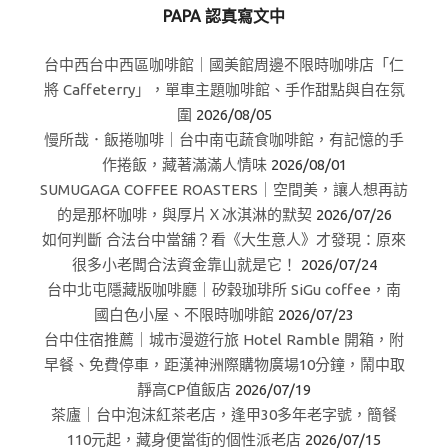
PAPA 認真寫文中
台中西台中西區咖啡館｜國美館周邊不限時咖啡店「仁
將 Caffeterry」，單車主題咖啡館、手作甜點與自在氛
圍
2026/08/05
慢所哉．飯捲咖啡｜台中南屯蔬食咖啡館，有記憶的手
作捲飯，藏著滿滿人情味
2026/08/01
SUMUGAGA COFFEE ROASTERS｜空間美，讓人想再訪
的是那杯咖啡，與厚片Ｘ冰淇淋的默契
2026/07/26
如何判斷 合法台中當舖？看《大生意人》才發現：原來
很多小老闆合法資金靠山就是它！
2026/07/24
台中北屯隱藏版咖啡廳｜矽穀珈琲所 SiGu coffee，南
國白色小屋、不限時咖啡館
2026/07/23
台中住宿推薦｜城市漫遊行旅 Hotel Ramble 開箱，附
早餐、免費停車，距漢神洲際購物廣場10分鐘，鬧中取
靜高CP值飯店
2026/07/19
茶廬｜台中泡沫紅茶老店，逢甲30多年老字號，簡餐
110元起，藏身便當街的個性派老店
2026/07/15