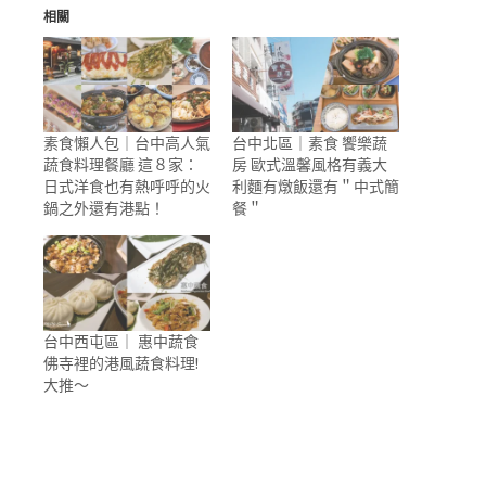
相關
素食懶人包｜台中高人氣
台中北區｜素食 饗樂蔬
蔬食料理餐廳 這８家：
房 歐式溫馨風格有義大
日式洋食也有熱呼呼的火
利麵有燉飯還有＂中式簡
鍋之外還有港點！
餐＂
台中西屯區｜ 惠中蔬食
佛寺裡的港風蔬食料理!
大推～