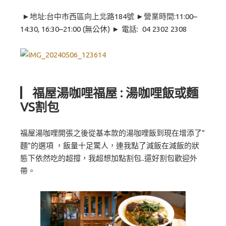
►地址:台中市西區向上北路184號 ►營業時間:11:00–
14:30, 16:30–21:00 (無公休) ► 電話: 04 2302 2308
▏福屋湯咖哩福屋 : 湯咖哩飯或麵
VS割包
福屋湯咖哩開張之後從基本款的湯咖哩飯到現在增添了”
麵”的選項 ，飯量十足驚人，連我點了減飯在減飯的狀
態下依然吃的超撐，我超想加點割包..還好割包歡迎外
帶。