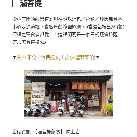
▏滷菩提
從小店開始經營直到現在想吃湯包／拉麵／炒飯都會不
小心走進這裡，食客年齡範圍極廣，u當湯包端出來瞬間
保證連葷食者都愛上！這裡明明是一家日式蔬食拉麵
店…怎會這樣XD
▼
台中 素食｜滷菩提 向上店(大豐野菜館)
▼
店家資訊 :【滷菩提蔬食】 向上店