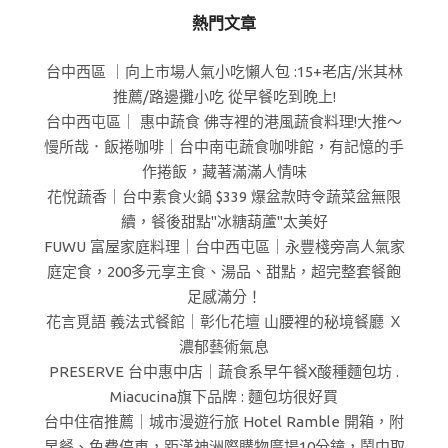
熱門文章
台中西區 ｜向上市場人氣小吃懶人包 :15+老店/米其林
推薦/路邊攤小吃 從早餐吃到晚上!
台中西屯區｜ 惠中蔬食 佛寺裡的港風蔬食料理!大推～
慢所哉．飯捲咖啡｜台中南屯蔬食咖啡館，有記憶的手
作捲飯，藏著滿滿人情味
花悅蔬香｜台中素食火鍋 $339 爆盆款時令蔬菜盆無限
續，餐後甜點"冰糖葫蘆"太美好
FUWU 富屋家庭料理｜台中西屯區｜永豐棧旁高人氣家
庭定食，200多元享主食、湯品、甜點，超完整套餐飽
足感滿分！
花言覓語 義法式餐館｜彰化花壇 山腰裡的秘境餐廳 Ｘ
濃郁藝術氣息
PRESERVE 台中惠中店｜蔬食系早午餐X酸種麵包坊 .
Miacucina旗下品牌 : 麵包坊很好買
台中住宿推薦｜城市漫遊行旅 Hotel Ramble 開箱，附
早餐、免費停車，距漢神洲際購物廣場10分鐘，鬧中取