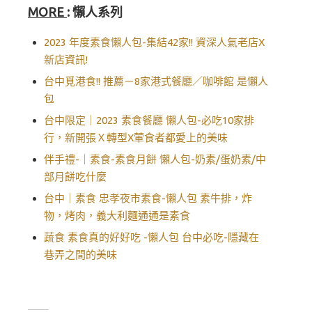
MORE
: 懶人系列
2023 年度素食懶人包-集結42家!! 資深人氣老店X
新店資訊!
台中覓港食!! 推薦－8家港式餐廳／咖啡館 是懶人
包
台中限定｜2023 素食餐廳 懶人包-必吃10家排
行，新開張Ｘ轉型X葷食者都愛上的美味
伴手禮-｜素食-素食月餅 懶人包-奶素/蛋奶素/中
部月餅吃什麼
台中｜素食 忠孝夜市素食-懶人包 素牛排，炸
物，烤肉，義大利麵通通是素食
蔬食 素食真的好好吃 -懶人包 台中必吃-隱藏在
巷弄之間的美味