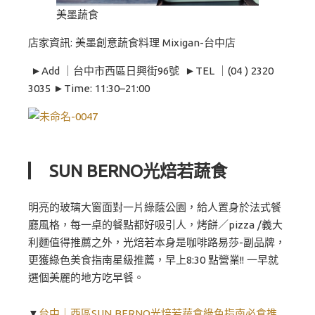
美墨蔬食
店家資訊: 美墨創意蔬食料理 Mixigan-台中店
►Add ｜台中市西區日興街96號 ►TEL ｜(04 ) 2320
3035 ►Time: 11:30–21:00
▏ SUN BERNO光焙若蔬食
明亮的玻璃大窗面對一片綠蔭公園，給人置身於法式餐
廳風格，每一桌的餐點都好吸引人，烤餅／pizza /義大
利麵值得推薦之外，光焙若本身是咖啡路易莎-副品牌，
更獲綠色美食指南星級推薦，早上8:30 點營業!! 一早就
選個美麗的地方吃早餐。
▼
台中｜西區SUN BERNO光焙若蔬食綠色指南必食推