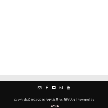
CopyRight©2023-2026 PAPA女王 Vs. 喵星人N | Powered By
CatSun