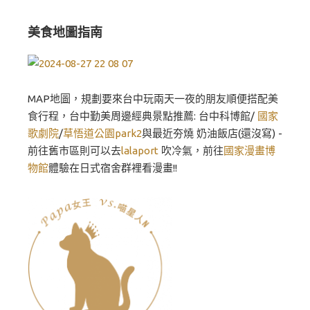
美食地圖指南
MAP地圖，規劃要來台中玩兩天一夜的朋友順便搭配美
食行程，台中勤美周邊經典景點推薦: 台中科博館/
國家
歌劇院
/
草悟道公園park2
與最近夯燒 奶油飯店(還沒寫) -
前往舊市區則可以去
lalaport
吹冷氣，前往
國家漫畫博
物館
體驗在日式宿舍群裡看漫畫!!