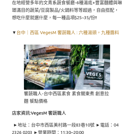
在地經營多年的文青系蔬食餐廳-6種湯底+豐富麵體與琳
瑯滿目的蔬菜/豆腐製品/火鍋料等等超過，自由搭配，
想吃什麼就選什麼，每一種品項$25~35/份!!
▼
台中｜西區 VegesM 饗蔬職人 : 六種湯頭，九種醬料
饗蔬職人-台中西區素食 素食關東煮 創意拉
麵 餐點價格
店家資訊:VegesM 饗蔬職人
►地址：台中市西區美村路一段83巷10號 ►電話：04
2326 0203 ►營業時間：11:30–20:00