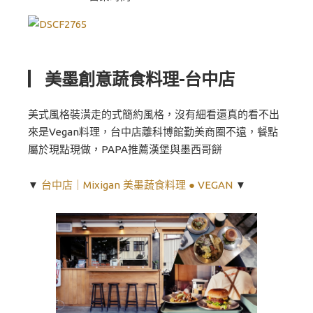
▏美墨創意蔬食料理-台中店
美式風格裝潢走的式簡約風格，沒有細看還真的看不出
來是Vegan料理，台中店離科博館勤美商圈不遠，餐點
屬於現點現做，PAPA推薦漢堡與墨西哥餅
▼
台中店｜Mixigan 美墨蔬食料理 ● VEGAN
▼