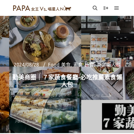
Main m
Search
More info
2024/08/28
Food 美食
,
素食 蔬食
,
美食懶人包
勤美商圈｜７家蔬食餐廳-必吃推薦素食懶
人包