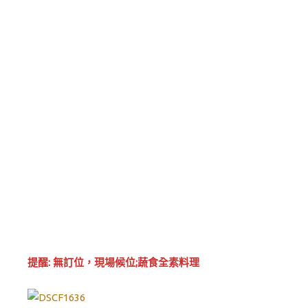
提醒: 無訂位，現場候位;蔬食全素料理