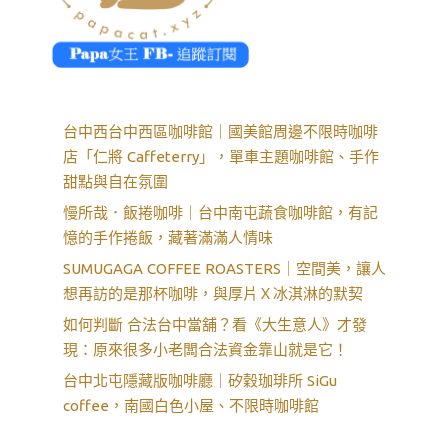
台中西台中西區咖啡館｜國美館周邊不限時咖啡
店「仁將 Caffeterry」，單車主題咖啡館、手作
甜點與自在氛圍
慢所哉．飯捲咖啡｜台中南屯蔬食咖啡館，有記
憶的手作捲飯，藏著滿滿人情味
SUMUGAGA COFFEE ROASTERS｜空間美，讓人
想再訪的是那杯咖啡，與厚片Ｘ冰淇淋的默契
如何判斷 合法台中當舖？看《大生意人》才發
現：原來很多小老闆合法資金靠山就是它！
台中北屯隱藏版咖啡廳｜矽穀珈琲所 SiGu
coffee，南國白色小屋、不限時咖啡館