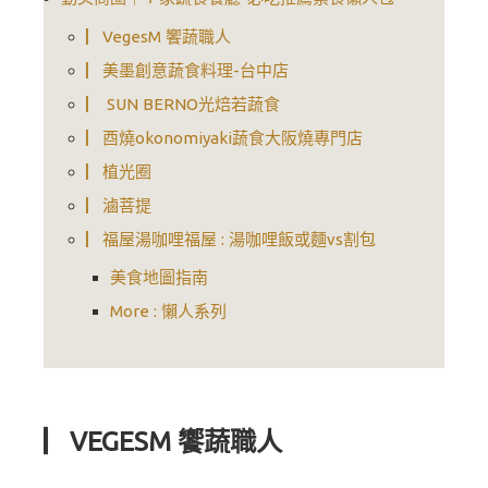
▏VegesM 饗蔬職人
▏美墨創意蔬食料理-台中店
▏ SUN BERNO光焙若蔬食
▏酉燒okonomiyaki蔬食大阪燒專門店
▏植光圈
▏滷菩提
▏福屋湯咖哩福屋 : 湯咖哩飯或麵vs割包
美食地圖指南
More : 懶人系列
▏VEGESM 饗蔬職人