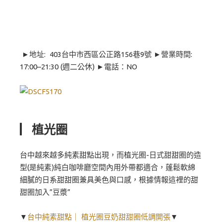
►地址: 403台中市西區公正路156巷9號 ►營業時間:
17:00–21:30 (週二公休) ►電話：NO
▏植光圈
台中越來越多純素甜點出現，而植光圈-日式甜甜圈的造
型(是純素)純白咖啡廳空間內用外帶都適合，蓬鬆軟綿
細膩的日系甜甜圈兼具美色與口感，根據情報這裡的甜
甜圈加入”豆漿”
▼
台中純素甜點｜ 植光圈豆奶甜甜圈低調開張
▼