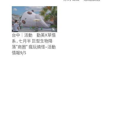
台中｜活動 勤美X草悟
系 , 七月半 巨型生物降
落”商圈” 瘋玩搞怪~活動
情報9/5