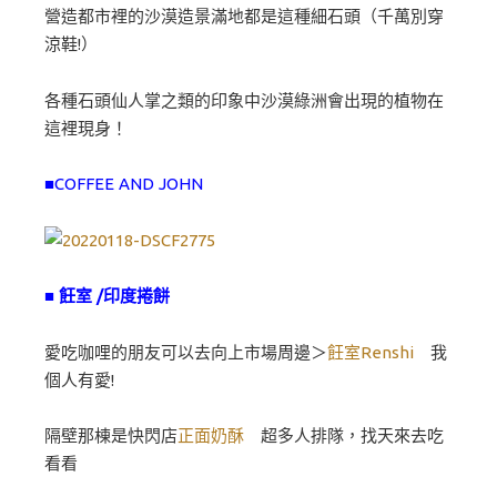
營造都市裡的沙漠造景滿地都是這種細石頭（千萬別穿
涼鞋!）
各種石頭仙人掌之類的印象中沙漠綠洲會出現的植物在
這裡現身！
■COFFEE AND JOHN
■ 飪室 /印度捲餅
愛吃咖哩的朋友可以去向上市場周邊＞
飪室Renshi
我
個人有愛!
隔壁那棟是快閃店
正面奶酥
超多人排隊，找天來去吃
看看