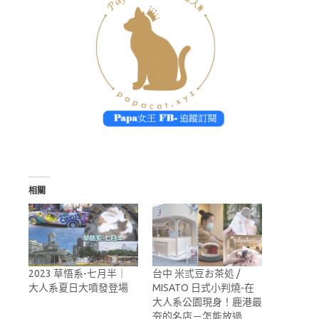
相關
2023 草悟系-七月半｜
台中 米弎豆お茶処 /
大人系夏日大噴發登場
MISATO 日式小判燒-在
大人系公園現身！鹿港最
夯的名店－怎能放過