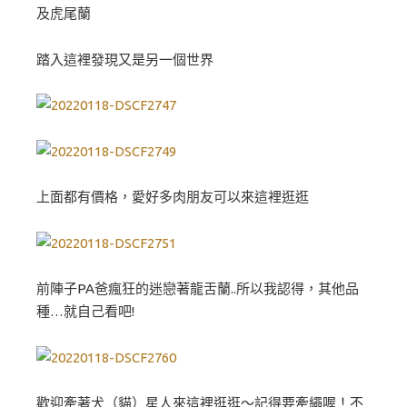
及虎尾蘭
踏入這裡發現又是另一個世界
上面都有價格，愛好多肉朋友可以來這裡逛逛
前陣子PA爸瘋狂的迷戀著龍舌蘭..所以我認得，其他品
種…就自己看吧!
歡迎牽著犬（貓）星人來這裡逛逛～記得要牽繩喔！不