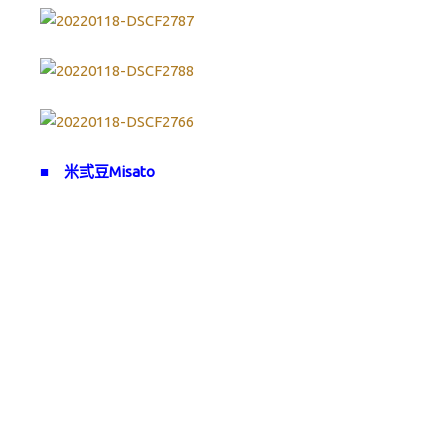
■
米弎豆Misato