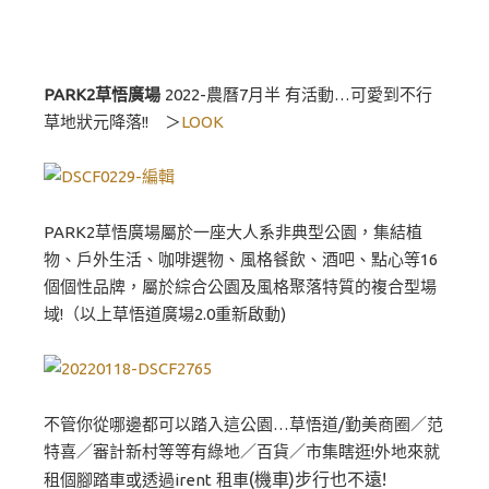
PARK2草悟廣場
2022-農曆7月半 有活動…可愛到不行
草地狀元降落!! ＞
LOOK
PARK2草悟廣場屬於一座大人系非典型公園，集結植
物、戶外生活、咖啡選物、風格餐飲、酒吧、點心等16
個個性品牌，屬於綜合公園及風格聚落特質的複合型場
域!（以上草悟道廣場2.0重新啟動)
不管你從哪邊都可以踏入這公園…草悟道/勤美商圈／范
特喜／審計新村等等有綠地／百貨／市集瞎逛!外地來就
(機車)步行也不遠!
租個腳踏車或透過irent 租車