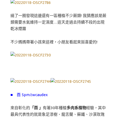
繞了一圈發現這邊還有一區種植不少蕨類! 我猜應該是蕨
類需要水氣維持一定濕度…這天走過去持續不段的出現
乾冰煙霧
不少媽媽帶著小孩來這裡，小朋友看起來挺喜愛的!
■ 酉 5pm.twcaudex
來自彰化的
「酉 」
有著30年種植
多肉系植物
經驗，其中
最具代表性的就是象足漆樹、龍舌蘭、蘇鐵、沙漠玫瑰