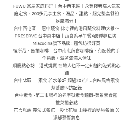
FUWU 富屋家庭料理｜台中西屯區｜永豐棧旁高人氣家
庭定食，200多元享主食、湯品、甜點，超完整套餐飽
足感滿分！
台中西屯區｜ 惠中蔬食 佛寺裡的港風蔬食料理!大推～
PRESERVE 台中惠中店｜蔬食系早午餐X酸種麵包坊 .
Miacucina旗下品牌 : 麵包坊很好買
慢所哉．飯捲咖啡｜台中南屯蔬食咖啡館，有記憶的手
作捲飯，藏著滿滿人情味
順慶點心坊｜港式燒賣 在地人也不一定知道的港式點心
鋪
台中北區 ｜ 素食 若水茶軒 超過20老店...台味風格素食
茶餐廳!N訪記錄
台中素食 -第二市場裡的老字號素食麵攤-美景素食麵
推菜捲必點
花言覓語 義法式餐館｜彰化花壇 山腰裡的秘境餐廳 Ｘ
濃郁藝術氣息