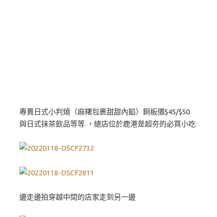
專賣日式小判燒（麻糬包裹甜甜內餡）銅板價$45/$50
與日式抹茶飲品等等 ，總店位於鹿港是超夯的必買小吃
邊走邊拍穿越中間的店家走到另一邊