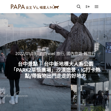
Main m
Search
More info
2022/01/19
Travel 旅行
,
國內旅遊-輕旅行
台中景點｜ 台中新地標大人系公園
「PARK2草悟廣場」沙漠造景，IG打卡熱
點/帶寵物出門走走的好地方