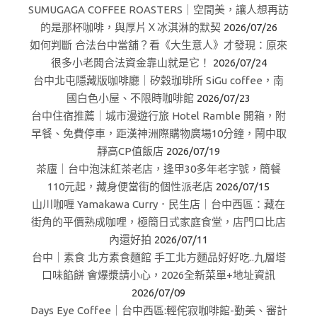
SUMUGAGA COFFEE ROASTERS｜空間美，讓人想再訪
的是那杯咖啡，與厚片Ｘ冰淇淋的默契
2026/07/26
如何判斷 合法台中當舖？看《大生意人》才發現：原來
很多小老闆合法資金靠山就是它！
2026/07/24
台中北屯隱藏版咖啡廳｜矽穀珈琲所 SiGu coffee，南
國白色小屋、不限時咖啡館
2026/07/23
台中住宿推薦｜城市漫遊行旅 Hotel Ramble 開箱，附
早餐、免費停車，距漢神洲際購物廣場10分鐘，鬧中取
靜高CP值飯店
2026/07/19
茶廬｜台中泡沫紅茶老店，逢甲30多年老字號，簡餐
110元起，藏身便當街的個性派老店
2026/07/15
山川咖喱 Yamakawa Curry．民生店｜台中西區：藏在
街角的平價熟成咖哩，極簡日式家庭食堂，店門口比店
內還好拍
2026/07/11
台中｜素食 北方素食麵館 手工北方麵品好好吃..九層塔
口味餡餅 會爆漿請小心，2026全新菜單+地址資訊
2026/07/09
Days Eye Coffee｜台中西區:輕侘寂咖啡館-勤美、審計