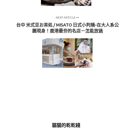
NEXT ARTICLE
台中 米弎豆お茶処 / MISATO 日式小判燒-在大人系公
園現身！鹿港最夯的名店－怎能放過
貓貓的乾乾錢