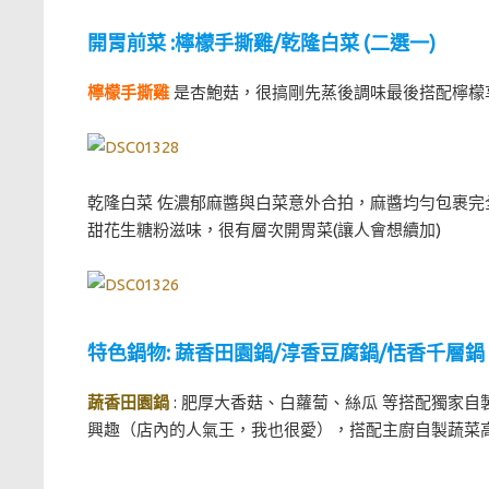
開胃前菜 :檸檬手撕雞/乾隆白菜 (二選一)
檸檬手撕雞
是杏鮑菇，很搞剛先蒸後調味最後搭配檸檬
乾隆白菜 佐濃郁麻醬與白菜意外合拍，麻醬均勻包裹
甜花生糖粉滋味，很有層次開胃菜(讓人會想續加)
特色鍋物: 蔬香田園鍋/淳香豆腐鍋/恬香千層鍋
蔬香田園鍋
: 肥厚大香菇、白蘿蔔、絲瓜 等搭配獨家自
興趣（店內的人氣王，我也很愛），搭配主廚自製蔬菜高