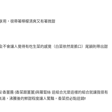
享用，很帶著檸檬清爽又有著微甜
完全不會讓人覺得有吃生菜的感覺（白菜依然是脆口）尾韻則帶出甜
製:香薑醬 (香菜跟薑薑)與蘿蔔絲 這組合光是這樣的組合就讓我很有
湯，沸騰後的鮮甜程度讓人驚豔，香菜控必點這鍋!!