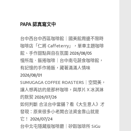
PAPA 認真寫文中
台中西台中西區咖啡館｜國美館周邊不限時
咖啡店「仁將 Caffeterry」，單車主題咖啡
館、手作甜點與自在氛圍
2026/08/05
慢所哉．飯捲咖啡｜台中南屯蔬食咖啡館，
有記憶的手作捲飯，藏著滿滿人情味
2026/08/01
SUMUGAGA COFFEE ROASTERS｜空間美，
讓人想再訪的是那杯咖啡，與厚片Ｘ冰淇淋
的默契
2026/07/26
如何判斷 合法台中當舖？看《大生意人》才
發現：原來很多小老闆合法資金靠山就是
它！
2026/07/24
台中北屯隱藏版咖啡廳｜矽穀珈琲所 SiGu