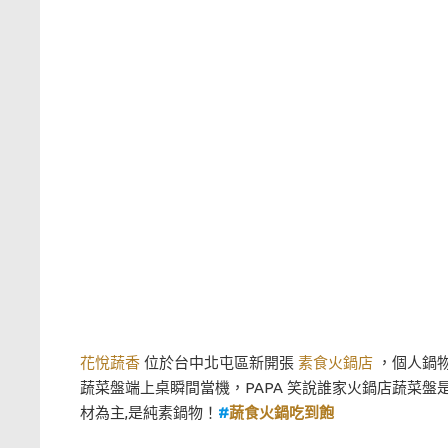
花悅蔬香
位於台中北屯區新開張
素食火鍋店
，個人鍋
蔬菜盤端上桌瞬間當機，PAPA 笑說誰家火鍋店蔬菜盤
材為主,是純素鍋物！
#
蔬食火鍋吃到飽