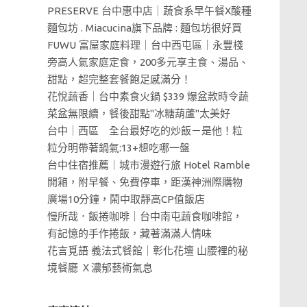
PRESERVE 台中惠中店｜蔬食系早午餐X酸種
麵包坊 . Miacucina旗下品牌 : 麵包坊很好買
FUWU 富屋家庭料理｜台中西屯區｜永豐棧
旁高人氣家庭定食，200多元享主食、湯品、
甜點，超完整套餐飽足感滿分！
花悅蔬香｜台中素食火鍋 $339 爆盆款時令蔬
菜盆無限續，餐後甜點"冰糖葫蘆"太美好
台中｜西區 全台最好吃的炒飯－是他！粒
粒分明帶著鍋氣:13+想吃哪一盤
台中住宿推薦｜城市漫遊行旅 Hotel Ramble
開箱，附早餐、免費停車，距漢神洲際購物
廣場10分鐘，鬧中取靜高CP值飯店
慢所哉．飯捲咖啡｜台中南屯蔬食咖啡館，
有記憶的手作捲飯，藏著滿滿人情味
花言覓語 義法式餐館｜彰化花壇 山腰裡的秘
境餐廳 Ｘ濃郁藝術氣息