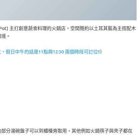
hot Pot) 主打創意蔬食料理的火鍋店，空間簡約以土耳其藍為主搭配木
環境。
假日中午的話是11點與12:30 兩個時段可訂位!!》
具的部分湯碗盤子可以到櫃檯旁取用，其他例如火鍋筷子與夾子都在