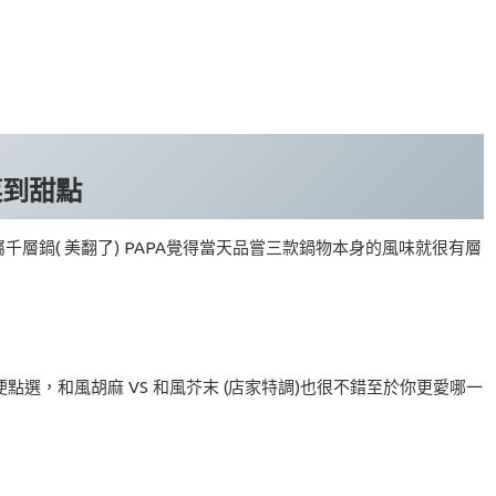
菜到甜點
千層鍋( 美翻了) PAPA覺得當天品嘗三款鍋物本身的風味就很有層
選，和風胡麻 VS 和風芥末 (店家特調)也很不錯至於你更愛哪一