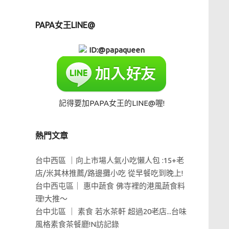
PAPA女王LINE@
ID:@papaqueen
記得要加PAPA女王的LINE@喔!
熱門文章
台中西區 ｜向上市場人氣小吃懶人包 :15+老
店/米其林推薦/路邊攤小吃 從早餐吃到晚上!
台中西屯區｜ 惠中蔬食 佛寺裡的港風蔬食料
理!大推～
台中北區 ｜ 素食 若水茶軒 超過20老店...台味
風格素食茶餐廳!N訪記錄