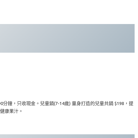
0分鐘，只收現金。兒童鍋(7-14歲) 量身打造的兒童共鍋 $198，提
待健康果汁。