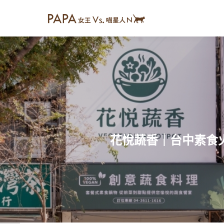
花悅蔬香｜台中素食火