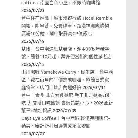
coffee，南國白色小屋、不限時咖啡館
2026/07/23
台中住宿推薦｜城市漫遊行旅 Hotel Ramble
開箱，附早餐、免費停車，距漢神洲際購物
廣場10分鐘，鬧中取靜高CP值飯店
2026/07/19
茶廬｜台中泡沫紅茶老店，逢甲30多年老字
號，簡餐110元起，藏身便當街的個性派老店
2026/07/15
山川咖喱 Yamakawa Curry．民生店｜台中西
區：藏在街角的平價熟成咖哩，極簡日式家
庭食堂，店門口比店內還好拍
2026/07/11
台中｜素食 北方素食麵館 手工北方麵品好好
吃..九層塔口味餡餅 會爆漿請小心，2026全新
菜單+地址資訊
2026/07/09
Days Eye Coffee｜台中西區:輕侘寂咖啡館-
勤美、審計新村周邊質感系咖啡館
2026/07/07