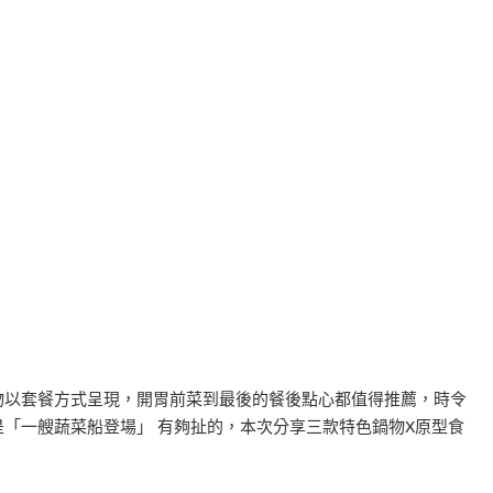
物以套餐方式呈現，開胃前菜到最後的餐後點心都值得推薦，時令
是「一艘蔬菜船登場」 有夠扯的，本次分享三款特色鍋物X原型食