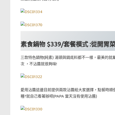
素食鍋物 $339/套餐模式 :從開胃
三款特色鍋物(純素) 湯頭與鍋底料都不一樣，最美的就屬
次 ，不沾醬就很夠味!
愛用沾醬這邊目前提供兩款沾醬給大家選擇，點餐時順便點
種?就自己看著辦吧(PAPA 當天沒有使用沾醬)