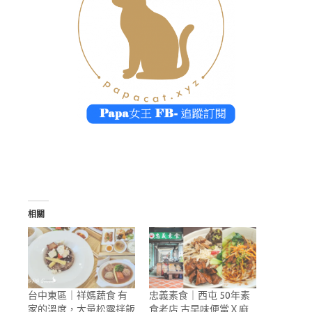
相關
台中東區｜祥媽蔬食 有
忠義素食｜西屯 50年素
家的溫度，大量松露拌飯
食老店 古早味便當Ｘ麻