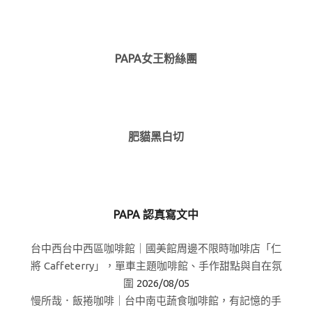
PAPA女王粉絲團
肥貓黑白切
PAPA 認真寫文中
台中西台中西區咖啡館｜國美館周邊不限時咖啡店「仁
將 Caffeterry」，單車主題咖啡館、手作甜點與自在氛
圍
2026/08/05
慢所哉．飯捲咖啡｜台中南屯蔬食咖啡館，有記憶的手