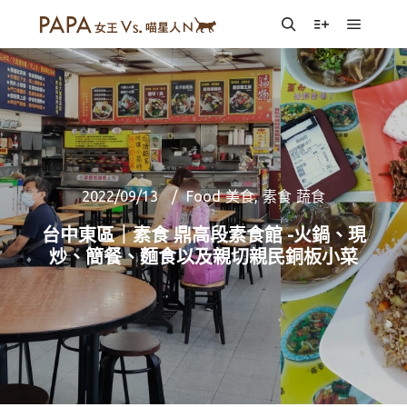
Main m
Search
More info
2022/09/13
Food 美食
,
素食 蔬食
台中東區｜素食 鼎高段素食館 -火鍋、現
炒、簡餐、麵食以及親切親民銅板小菜