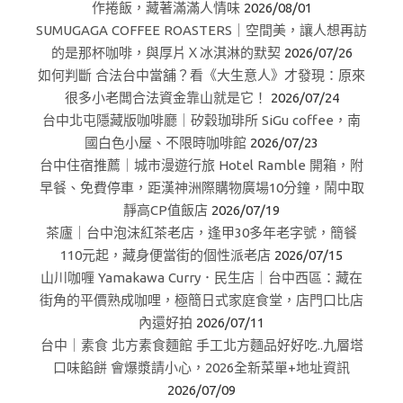
作捲飯，藏著滿滿人情味
2026/08/01
SUMUGAGA COFFEE ROASTERS｜空間美，讓人想再訪
的是那杯咖啡，與厚片Ｘ冰淇淋的默契
2026/07/26
如何判斷 合法台中當舖？看《大生意人》才發現：原來
很多小老闆合法資金靠山就是它！
2026/07/24
台中北屯隱藏版咖啡廳｜矽穀珈琲所 SiGu coffee，南
國白色小屋、不限時咖啡館
2026/07/23
台中住宿推薦｜城市漫遊行旅 Hotel Ramble 開箱，附
早餐、免費停車，距漢神洲際購物廣場10分鐘，鬧中取
靜高CP值飯店
2026/07/19
茶廬｜台中泡沫紅茶老店，逢甲30多年老字號，簡餐
110元起，藏身便當街的個性派老店
2026/07/15
山川咖喱 Yamakawa Curry．民生店｜台中西區：藏在
街角的平價熟成咖哩，極簡日式家庭食堂，店門口比店
內還好拍
2026/07/11
台中｜素食 北方素食麵館 手工北方麵品好好吃..九層塔
口味餡餅 會爆漿請小心，2026全新菜單+地址資訊
2026/07/09