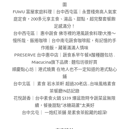
圍
FUWU 富屋家庭料理｜台中西屯區｜永豐棧旁高人氣家
庭定食，200多元享主食、湯品、甜點，超完整套餐飽
足感滿分！
台中西屯區｜ 惠中蔬食 佛寺裡的港風蔬食料理!大推～
慢所哉．飯捲咖啡｜台中南屯蔬食咖啡館，有記憶的手
作捲飯，藏著滿滿人情味
PRESERVE 台中惠中店｜蔬食系早午餐X酸種麵包坊 .
Miacucina旗下品牌 : 麵包坊很好買
順慶點心坊｜港式燒賣 在地人也不一定知道的港式點心
鋪
台中北區 ｜ 素食 若水茶軒 超過20老店...台味風格素食
茶餐廳!N訪記錄
花悅蔬香｜台中素食火鍋 $339 爆盆款時令蔬菜盆無限
續，餐後甜點"冰糖葫蘆"太美好
台中北屯｜ 一炮紅茶舖 是素食茶館藏的超深!