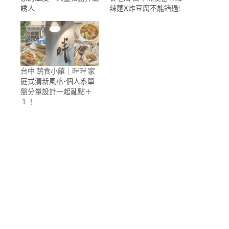
誘人
辣麵X炸豆腐不能錯過!
台中 蔬食小館｜畔畔 家
庭式清新風格-個人系單
盤分量設計一起亂點＋
１！