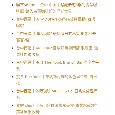
喫茶Sénmi ｜台中 中區｜隱藏老宅5樓的古董咖
啡廳 :踏入古董咖啡館的浮光世界
台中西區 ｜ATMOUFAN coffee艾特模範- 虹吸
咖啡
台中東區 ｜富喆珈琲 鐵皮屋日式木質咖啡店!是
富吉2店
台中南區｜ART BAR 自烘咖啡專門店 很隱密: 油
畫吐司很吸睛
台中西區｜產出 The Food. Brunch Bar 老宅早午
餐
挑食 Pickfood ｜黎明新村裡的藍色早午餐-自己
搭
台中西區｜沐蒔珈琲 MUSHi & Co. 日系質感溫潤
系
春鯉 chunli｜來自哈爾濱家鄉美食-東北水餃X唯
美冰果系飲料!