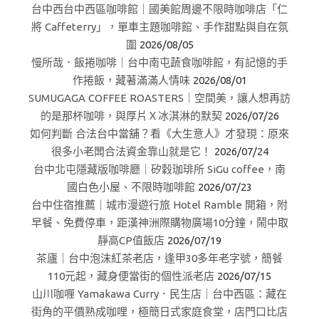
台中西台中西區咖啡館｜國美館周邊不限時咖啡店「仁
將 Caffeterry」，單車主題咖啡館、手作甜點與自在氛
圍
2026/08/05
慢所哉．飯捲咖啡｜台中南屯蔬食咖啡館，有記憶的手
作捲飯，藏著滿滿人情味
2026/08/01
SUMUGAGA COFFEE ROASTERS｜空間美，讓人想再訪
的是那杯咖啡，與厚片Ｘ冰淇淋的默契
2026/07/26
如何判斷 合法台中當舖？看《大生意人》才發現：原來
很多小老闆合法資金靠山就是它！
2026/07/24
台中北屯隱藏版咖啡廳｜矽穀珈琲所 SiGu coffee，南
國白色小屋、不限時咖啡館
2026/07/23
台中住宿推薦｜城市漫遊行旅 Hotel Ramble 開箱，附
早餐、免費停車，距漢神洲際購物廣場10分鐘，鬧中取
靜高CP值飯店
2026/07/19
茶廬｜台中泡沫紅茶老店，逢甲30多年老字號，簡餐
110元起，藏身便當街的個性派老店
2026/07/15
山川咖喱 Yamakawa Curry．民生店｜台中西區：藏在
街角的平價熟成咖哩，極簡日式家庭食堂，店門口比店