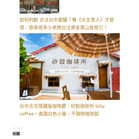
如何判斷 合法台中當舖？看《大生意人》才發
現：原來很多小老闆合法資金靠山就是它！
台中北屯隱藏版咖啡廳｜矽穀珈琲所 SiGu
coffee，南國白色小屋、不限時咖啡館
相關