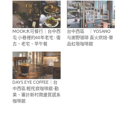
MOOK木可餐行｜台中西
台中西區 ｜YOSANO
屯 小巷裡的60年老宅 : 復
与謝野珈琲 直火烘焙-單
古、老宅、早午餐
品虹吸咖啡館
DAYS EYE COFFEE｜台
中西區:輕侘寂咖啡館-勤
美、審計新村周邊質感系
咖啡館