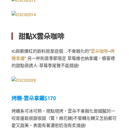
▏
甜點X雲朵咖啡
IG與脆爆紅的飲料就是這個…不會融化的”
雲朵咖啡
–
烤
糖拿鐵
” 另一杯則是季節限定 草莓維也納拿鐵，櫥窗裡
的甜點很誘人-草莓季尾聲不能錯過!
烤糖-雲朵拿鐵$170
烤糖系可冰可熱，現點現烤，雲朵不會融化是細膩的一
咬是蓬鬆很甜很甜（驚！棉花糖)不管轉左轉又怎拍都可
愛又甜美，表面有著濃密奶泡有炙燒過!