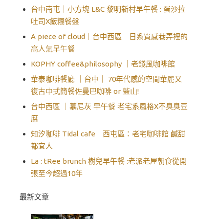
台中南屯｜小方塊 L&C 黎明新村早午餐 : 蛋沙拉
吐司X飯糰餐盤
A piece of cloud｜台中西區 日系質感巷弄裡的
高人氣早午餐
KOPHY coffee&philosophy ｜老錢風咖啡館
華泰咖啡餐廳 ｜台中｜ 70年代感的空間華麗又
復古中式簡餐佐曼巴咖啡 or 藍山!
台中西區 ｜慕尼灰 早午餐 老宅系風格X不臭臭豆
腐
知汐咖啡 Tidal cafe｜西屯區：老宅咖啡館 鹹甜
都宜人
La : tRee brunch 樹兒早午餐 :老派老屋朝食從開
張至今超過10年
最新文章