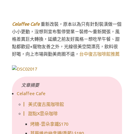
Celaffee Cafe
重新改裝，原本以為只有針對裝潢做一個
小小更動，沒想到宣布暫停營業－裝修～重新開張，風
格差異巨大轉換，延續之前友好風格－想吃早午餐、甜
點都歡迎+寵物友善之外，光線很美空間漂亮，飲料很
好喝，向上市場與勤美商圈不遠，
台中復古咖啡館推薦
文章摘要
Celaffee Cafe
▏美式復古風咖啡館
▏甜點X雲朵咖啡
烤糖-雲朵拿鐵$170
草莓維也納拿鐵(季節) $180