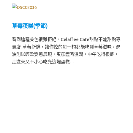
草莓蛋糕(季節)
看到這種美色很難拒絕，Celaffee Cafe甜點不輸甜點專
賣店..草莓新鮮，讓你挖的每一杓都能吃到草莓滋味，奶
油則以輕盈姿態展現，蛋糕體略濕潤，中午吃得很飽，
走進來又不小心吃光這塊蛋糕…