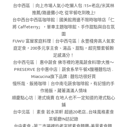
台中西區 ｜向上市場人氣小吃懶人包 :15+老店/米其林
推薦/路邊攤小吃 從早餐吃到晚上!
台中西台中西區咖啡館｜國美館周邊不限時咖啡店「仁
將 Caffeterry」，單車主題咖啡館、手作甜點與自在氛
圍
FUWU 富屋家庭料理｜台中西屯區｜永豐棧旁高人氣家
庭定食，200多元享主食、湯品、甜點，超完整套餐飽
足感滿分！
台中西屯區｜ 惠中蔬食 佛寺裡的港風蔬食料理!大推～
PRESERVE 台中惠中店｜蔬食系早午餐X酸種麵包坊 .
Miacucina旗下品牌 : 麵包坊很好買
慢所哉．飯捲咖啡｜台中南屯蔬食咖啡館，有記憶的手
作捲飯，藏著滿滿人情味
順慶點心坊｜港式燒賣 在地人也不一定知道的港式點心
鋪
台中北區 ｜ 素食 若水茶軒 超過20老店...台味風格素食
茶餐廳!N訪記錄
台中素食 -第二市場裡的老字號素食麵攤-美景素食麵