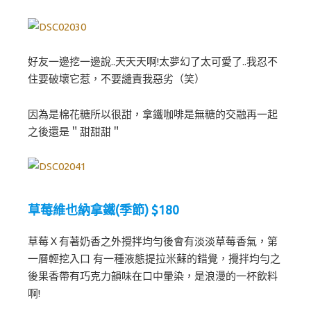
好友一邊挖一邊說..天天天啊!太夢幻了太可愛了..我忍不
住要破壞它惹，不要譴責我惡劣（笑）
因為是棉花糖所以很甜，拿鐵咖啡是無糖的交融再一起
之後還是＂甜甜甜＂
草莓維也納拿鐵(季節) $180
草莓Ｘ有著奶香之外攪拌均勻後會有淡淡草莓香氣，第
一層輕挖入口 有一種液態提拉米蘇的錯覺，攪拌均勻之
後果香帶有巧克力韻味在口中暈染，是浪漫的一杯飲料
啊!