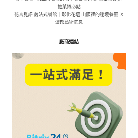
推菜捲必點
花言覓語 義法式餐館｜彰化花壇 山腰裡的秘境餐廳 Ｘ
濃郁藝術氣息
廠商連結