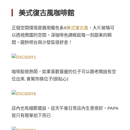
▏
美式復古風咖啡館
正個空間環境是選用暖色系X
美式復古風
，大片玻璃可
以透視周圍的空間，深咖啡色調框起每一刻甜美的瞬
間，圓拱吧台與沙發區很舒息！
咖啡館很熱鬧，如果喜歡窗邊的位子可以跟老闆說有空
位出來..會幫你換位子(很貼心)
店內也有細節擺設，這天午後日常店內生意很好，PAPA
就只有簡單拍下而已