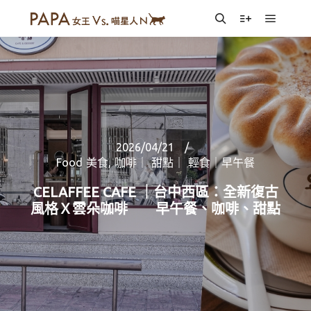
Main m
Search
More info
2026/04/21
Food 美食
,
咖啡｜ 甜點｜ 輕食｜早午餐
CELAFFEE CAFE ｜台中西區：全新復古
風格Ｘ雲朵咖啡 早午餐、咖啡、甜點