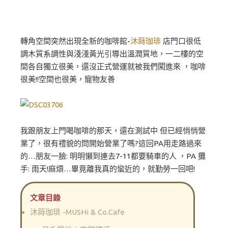
轉角空間突然出現全新的咖啡館-
沐蒔珈琲
店門口很低
調木質系調性與淺淺黃光引導出溫潤質地，一二樓的空
間各自獨立很美，還沒正式營運就被我們闖進來 ，咖啡
很美!!空間也很美，寵物友善
我跟朋友上門喝咖啡的那天，還在測試中 但已經悄悄營
業了，很有禮貌的問開始營業了嗎?這回PA用走路過來
的…朋友一臉: 明明懶到連去7-11都要騎車的人 ，PA 攤
手: 雨天!麻煩…畢竟離我真的蠻近的，就勤勞一回吧!
文章目錄
沐蒔珈琲 -MUSHi & Co.Cafe