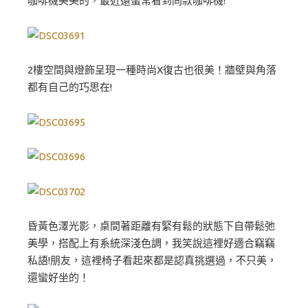
咖啡機美美的，最近還蠻常看到同款咖啡機!
2樓空間與燈飾呈現一種時尚X復古也很美！牆壁與角落
都有自己的巧思在!
昏黃色澤光影，桌間著距離有緊有鬆的狀態下自帶鬆弛
美學，搭配上有系統深淺色調，我笑說這裡好適合竊竊
私語!朋友，這裡椅子看起來都是認真挑選過，不只美，
還蠻好坐的！