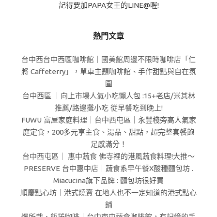
記得要加PAPA女王的LINE@喔!
熱門文章
台中西台中西區咖啡館｜國美館周邊不限時咖啡店「仁
將 Caffeterry」，單車主題咖啡館、手作甜點與自在氛
圍
台中西區 ｜向上市場人氣小吃懶人包 :15+老店/米其林
推薦/路邊攤小吃 從早餐吃到晚上!
FUWU 富屋家庭料理｜台中西屯區｜永豐棧旁高人氣家
庭定食，200多元享主食、湯品、甜點，超完整套餐飽
足感滿分！
台中西屯區｜ 惠中蔬食 佛寺裡的港風蔬食料理!大推～
PRESERVE 台中惠中店｜蔬食系早午餐X酸種麵包坊 .
Miacucina旗下品牌 : 麵包坊很好買
順慶點心坊｜港式燒賣 在地人也不一定知道的港式點心
鋪
慢所哉．飯捲咖啡｜台中南屯蔬食咖啡館，有記憶的手