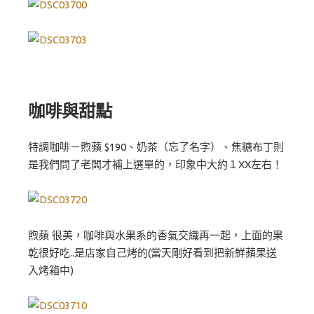
咖啡與甜點
特調咖啡－煦蘋 $190、奶茶（忘了名字）、焦糖布丁則
是我們問了老闆才補上選單的，印象中大約１XX左右！
煦蘋 很美，咖啡與水果系的香氣交織再一起，上面的果
乾很好吃..是店家自己烤的(當天剛好看到把新鮮蘋果送
入烤箱中)