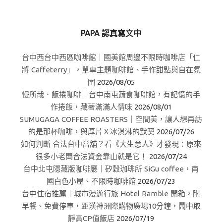
PAPA 認真寫文中
台中西台中西區咖啡館｜國美館周邊不限時咖啡店「仁
將 Caffeterry」，單車主題咖啡館、手作甜點與自在氛
圍
2026/08/05
慢所哉．飯捲咖啡｜台中南屯蔬食咖啡館，有記憶的手
作捲飯，藏著滿滿人情味
2026/08/01
SUMUGAGA COFFEE ROASTERS｜空間美，讓人想再訪
的是那杯咖啡，與厚片Ｘ冰淇淋的默契
2026/07/26
如何判斷 合法台中當舖？看《大生意人》才發現：原來
很多小老闆合法資金靠山就是它！
2026/07/24
台中北屯隱藏版咖啡廳｜矽穀珈琲所 SiGu coffee，南
國白色小屋、不限時咖啡館
2026/07/23
台中住宿推薦｜城市漫遊行旅 Hotel Ramble 開箱，附
早餐、免費停車，距漢神洲際購物廣場10分鐘，鬧中取
靜高CP值飯店
2026/07/19