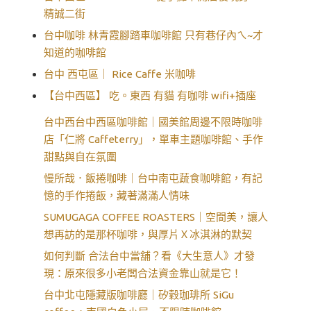
精誠二街
台中咖啡 林青霞腳踏車咖啡館 只有巷仔內ㄟ~才
知道的咖啡館
台中 西屯區｜ Rice Caffe 米咖啡
【台中西區】 吃。東西 有貓 有咖啡 wifi+插座
台中西台中西區咖啡館｜國美館周邊不限時咖啡
店「仁將 Caffeterry」，單車主題咖啡館、手作
甜點與自在氛圍
慢所哉．飯捲咖啡｜台中南屯蔬食咖啡館，有記
憶的手作捲飯，藏著滿滿人情味
SUMUGAGA COFFEE ROASTERS｜空間美，讓人
想再訪的是那杯咖啡，與厚片Ｘ冰淇淋的默契
如何判斷 合法台中當舖？看《大生意人》才發
現：原來很多小老闆合法資金靠山就是它！
台中北屯隱藏版咖啡廳｜矽穀珈琲所 SiGu