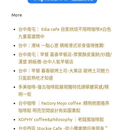
More
台中南屯｜ Edia cafe 自家烘焙不限時咖啡X白色
九重葛盛開中
台中｜港味 一點心意 精緻港式茶食值得推薦!
台中南屯｜早餐 嘉香早餐店-厚實酥皮蛋餅/炒麵/
漢堡 銅板價-台中人氣早餐店
台中｜早餐 暮香碳烤土司-大業店 碳烤土司魅力
只能趁熱吃才知道
多美咖啡-復古咖啡館展現獨特低調華麗質感/精
明一街
台中咖啡 ｜Factory Mojo coffee :精明商圈巷弄
咖啡館 明亮空間設計有如圖書館
KOPHY coffee&philosophy ｜老錢風咖啡館
台中西區 Stockie Cafe -從小攤車開店後現身＂