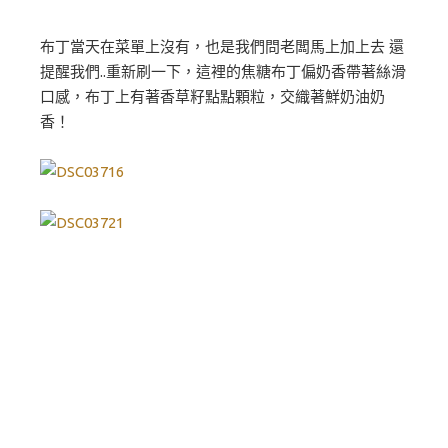
布丁當天在菜單上沒有，也是我們問老闆馬上加上去 還
提醒我們..重新刷一下，這裡的焦糖布丁偏奶香帶著絲滑
口感，布丁上有著香草籽點點顆粒，交織著鮮奶油奶
香！