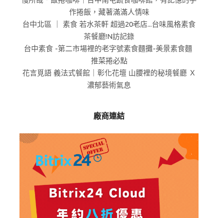
作捲飯，藏著滿滿人情味
台中北區 ｜ 素食 若水茶軒 超過20老店...台味風格素食
茶餐廳!N訪記錄
台中素食 -第二市場裡的老字號素食麵攤-美景素食麵
推菜捲必點
花言覓語 義法式餐館｜彰化花壇 山腰裡的秘境餐廳 Ｘ
濃郁藝術氣息
廠商連結