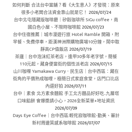
如何判斷 合法台中當舖？看《大生意人》才發現：原來
很多小老闆合法資金靠山就是它！
2026/07/24
台中北屯隱藏版咖啡廳｜矽穀珈琲所 SiGu coffee，南
國白色小屋、不限時咖啡館
2026/07/23
台中住宿推薦｜城市漫遊行旅 Hotel Ramble 開箱，附
早餐、免費停車，距漢神洲際購物廣場10分鐘，鬧中取
靜高CP值飯店
2026/07/19
茶廬｜台中泡沫紅茶老店，逢甲30多年老字號，簡餐
110元起，藏身便當街的個性派老店
2026/07/15
山川咖喱 Yamakawa Curry．民生店｜台中西區：藏在
街角的平價熟成咖哩，極簡日式家庭食堂，店門口比店
內還好拍
2026/07/11
台中｜素食 北方素食麵館 手工北方麵品好好吃..九層塔
口味餡餅 會爆漿請小心，2026全新菜單+地址資訊
2026/07/09
Days Eye Coffee｜台中西區:輕侘寂咖啡館-勤美、審計
新村周邊質感系咖啡館
2026/07/07