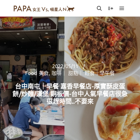
Main m
Search
More info
2022/05/11
Food 美食
,
咖啡｜ 甜點｜ 輕食｜早午餐
台中南屯｜早餐 嘉香早餐店-厚實酥皮蛋
餅/炒麵/漢堡 銅板價-台中人氣早餐店很急
很趕時間..不要來