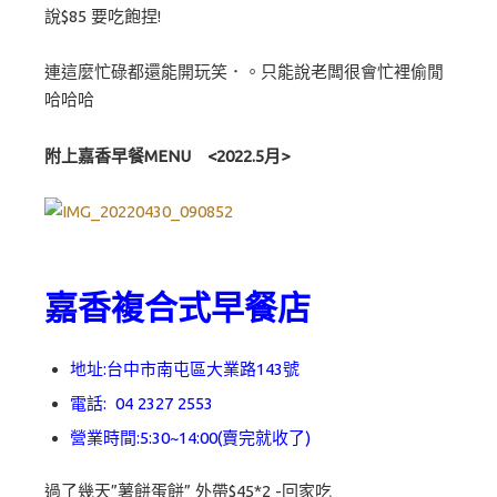
說$85 要吃飽捏!
連這麼忙碌都還能開玩笑．。只能說老闆很會忙裡偷閒
哈哈哈
附上嘉香早餐MENU <2022.5月>
嘉香複合式早餐店
地址:台中市南屯區大業路143號
電話:
04 2327 2553
營業時間:5:30~14:00(賣完就收了)
過了幾天”薯餅蛋餅” 外帶$45*2 -回家吃