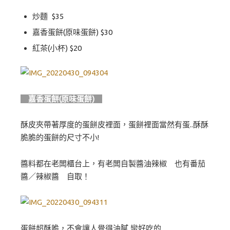
炒麵 $35
嘉香蛋餅(原味蛋餅) $30
紅茶(小杯) $20
嘉香蛋餅(原味蛋餅)
酥皮夾帶著厚度的蛋餅皮裡面，蛋餅裡面當然有蛋..酥酥
脆脆的蛋餅的尺寸不小!
醬料都在老闆櫃台上，有老闆自製醬油辣椒 也有番茄
醬／辣椒醬 自取！
蛋餅超酥脆，不會讓人覺得油膩 蠻好吃的