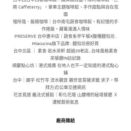
將 Caffeterry」，單車主題咖啡館、手作甜點與自在氛
圍
慢所哉．飯捲咖啡｜台中南屯蔬食咖啡館，有記憶的手
作捲飯，藏著滿滿人情味
PRESERVE 台中惠中店｜蔬食系早午餐X酸種麵包坊 .
Miacucina旗下品牌 : 麵包坊很好買
台中北區 ｜ 素食 若水茶軒 超過20老店...台味風格素食
茶餐廳!N訪記錄
順慶點心坊｜港式燒賣 在地人也不一定知道的港式點心
鋪
台中｜廟宇 松竹寺 流水觀音 觀世音菩薩求籤 求子，祭
拜方式!公車交通資訊
花言覓語 義法式餐館｜彰化花壇 山腰裡的秘境餐廳 Ｘ
濃郁藝術氣息
廠商連結