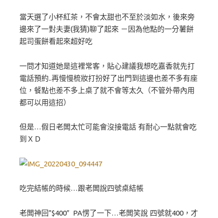
當天選了小杯紅茶，不會太甜也不至於淡如水，後來旁
邊來了一對夫妻(我猜)聊了起來 －因為他點的一分薯餅
起司蛋餅看起來超好吃
一問才知道她是這裡常客，貼心建議我想吃嘉香就先打
電話預約..再慢慢梳妝打扮好了出門到這邊也差不多有座
位，餐點也差不多上桌了就不會等太久（不管外帶內用
都可以用這招）
但是…假日老闆太忙可能會沒接電話 有耐心一點就會吃
到ＸＤ
吃完結帳的時候…跟老闆說四號桌結帳
老闆神回”$400″ PA愣了一下…老闆笑說 四號就400，才