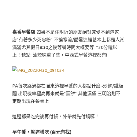
嘉香早餐店
如果不是住附近的朋友絕對感受不到這家
店”有著多少死忠粉” 不論寒流/酷暑這裡基本上都是人潮
滿滿尤其假日8:30之後等餐時間大概要等上30分鐘以
上！缺點: 油煙味重了些，中西式早餐這裡都有!
PA每次路過都在瞄來這裡早餐的人都點什麼~炒麵/鐵板
麵 出現機率極高再來就是”蛋餅” 其他漢堡 三明治則不
定期出現在餐桌上
這邊都是吃完後再付帳，外帶就先付錢囉！
早午餐，就這樣吃 (百元有找)