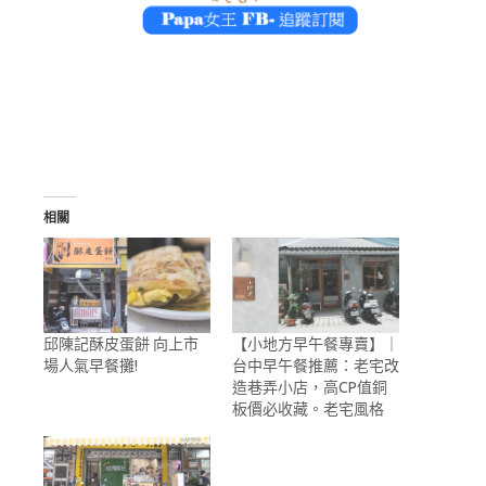
相關
邱陳記酥皮蛋餅 向上市
【小地方早午餐專賣】｜
場人氣早餐攤!
台中早午餐推薦：老宅改
造巷弄小店，高CP值銅
板價必收藏。老宅風格