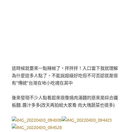
這時候就要來一點辣椒了，拌拌拌！入口當下我就理解
為什麼這多人點了，不能說超級好吃但不可否認就是很
有”傳統”台灣在地小吃魂在其中
後來發現不少人點看起來很像燒肉湯麵的原來是綜合鐵
板麵..醬汁多多(改天再拍給大家看 肉大塊蔬菜也很多)