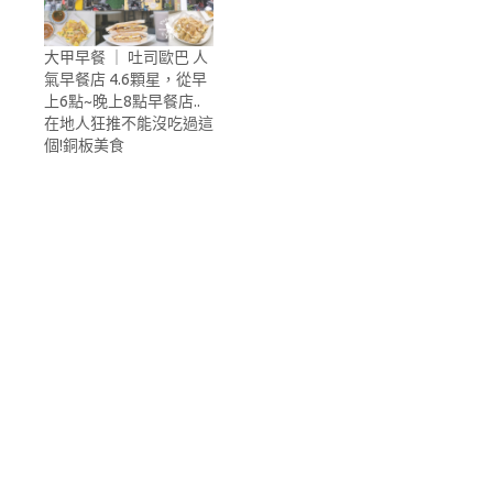
大甲早餐 ｜ 吐司歐巴 人
氣早餐店 4.6顆星，從早
上6點~晚上8點早餐店..
在地人狂推不能沒吃過這
個!銅板美食