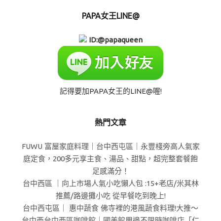
PAPA女王LINE@
ID:@papaqueen
記得要加PAPA女王的LINE@喔!
熱門文章
FUWU 富屋家庭料理｜台中西屯區｜永豐棧旁高人氣家
庭定食，200多元享主食、湯品、甜點，超完整套餐飽
足感滿分！
台中西區 ｜向上市場人氣小吃懶人包 :15+老店/米其林
推薦/路邊攤小吃 從早餐吃到晚上!
台中西屯區｜ 惠中蔬食 佛寺裡的港風蔬食料理!大推～
台中西台中西區咖啡館｜國美館周邊不限時咖啡店「仁