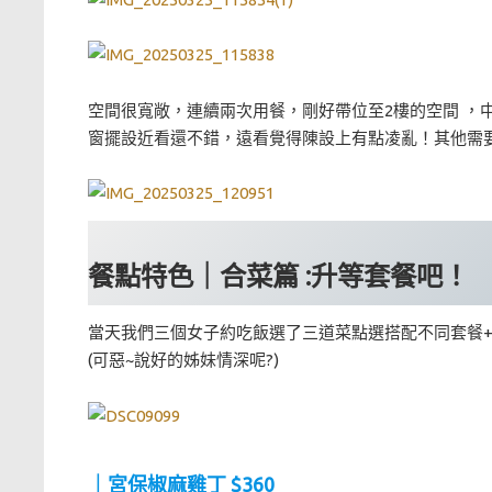
空間很寬敞，連續兩次用餐，剛好帶位至2樓的空間 ，中
窗擺設近看還不錯，遠看覺得陳設上有點凌亂！其他需要
餐點特色｜合菜篇 :升等套餐吧！
當天我們三個女子約吃飯選了三道菜點選搭配不同套餐+
(可惡~說好的姊妹情深呢?)
｜宮保椒麻雞丁 $360