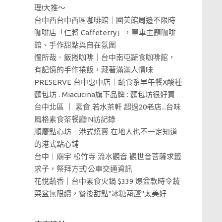
理!大推～
台中西台中西區咖啡館｜國美館周邊不限時
咖啡店「仁將 Caffeterry」，單車主題咖啡
館、手作甜點與自在氛圍
慢所哉．飯捲咖啡｜台中南屯蔬食咖啡館，
有記憶的手作捲飯，藏著滿滿人情味
PRESERVE 台中惠中店｜蔬食系早午餐X酸種
麵包坊 . Miacucina旗下品牌 : 麵包坊很好買
台中北區 ｜ 素食 若水茶軒 超過20老店...台味
風格素食茶餐廳!N訪記錄
順慶點心坊｜港式燒賣 在地人也不一定知道
的港式點心鋪
台中｜廟宇 松竹寺 流水觀音 觀世音菩薩求籤
求子，祭拜方式!公車交通資訊
花悅蔬香｜台中素食火鍋 $339 爆盆款時令蔬
菜盆無限續，餐後甜點"冰糖葫蘆"太美好