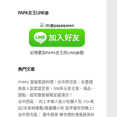
PAPA女王LINE@
ID:@papaqueen
記得要加PAPA女王的LINE@喔!
熱門文章
FUWU 富屋家庭料理｜台中西屯區｜永豐棧
旁高人氣家庭定食，200多元享主食、湯品、
甜點，超完整套餐飽足感滿分！
台中西區 ｜向上市場人氣小吃懶人包 :15+老
店/米其林推薦/路邊攤小吃 從早餐吃到晚上!
台中西屯區｜ 惠中蔬食 佛寺裡的港風蔬食料