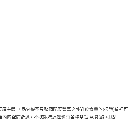
厝主體 ，點套餐不只整個配菜豐富之外對於食量的(很餓)這裡可
店內的空間舒適，不吃飯嗎這裡也有各種茶點 茶食(鹹)可點!