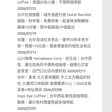
coffee，南國白色小屋、不限時咖啡館
2026/07/23
台中住宿推薦｜城市漫遊行旅 Hotel Ramble
開箱，附早餐、免費停車，距漢神洲際購物
廣場10分鐘，鬧中取靜高CP值飯店
2026/07/19
茶廬｜台中泡沫紅茶老店，逢甲30多年老字
號，簡餐110元起，藏身便當街的個性派老店
2026/07/15
山川咖喱 Yamakawa Curry．民生店｜台中西
區：藏在街角的平價熟成咖哩，極簡日式家
庭食堂，店門口比店內還好拍
2026/07/11
台中｜素食 北方素食麵館 手工北方麵品好好
吃..九層塔口味餡餅 會爆漿請小心，2026全新
菜單+地址資訊
2026/07/09
Days Eye Coffee｜台中西區:輕侘寂咖啡館-
勤美、審計新村周邊質感系咖啡館
2026/07/07