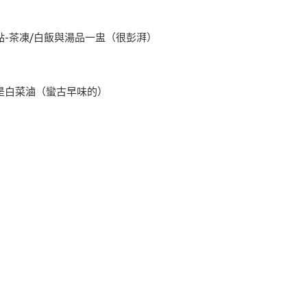
/甜點-茶凍/白飯與湯品一盅（很彭湃）
是白菜滷（蠻古早味的）