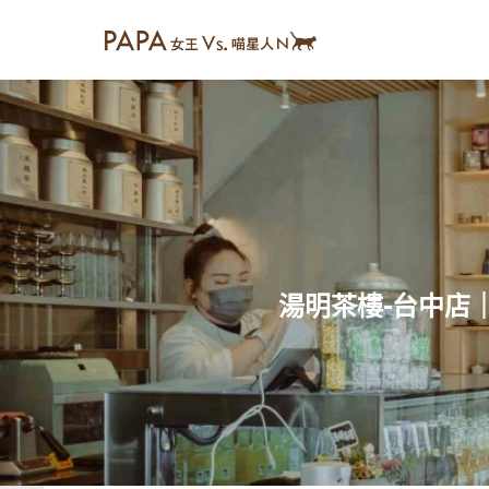
湯明茶樓-台中店