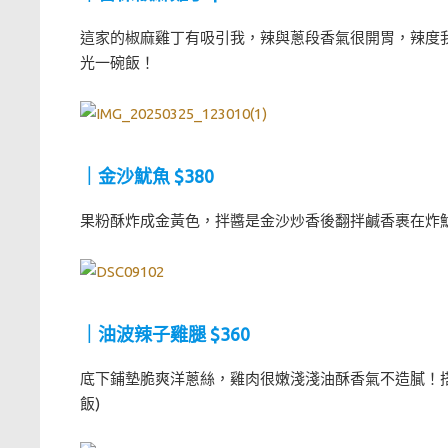
這家的椒麻雞丁有吸引我，辣與蔥段香氣很開胃，辣度我
光一碗飯！
｜金沙魷魚 $380
果粉酥炸成金黃色，拌醬是金沙炒香後翻拌鹹香裹在炸魷
｜油波辣子雞腿 $360
底下鋪墊脆爽洋蔥絲，雞肉很嫩淺淺油酥香氣不造膩！搭
飯)