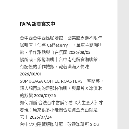
PAPA 認真寫文中
台中西台中西區咖啡館｜國美館周邊不限時
咖啡店「仁將 Caffeterry」，單車主題咖啡
館、手作甜點與自在氛圍
2026/08/05
慢所哉．飯捲咖啡｜台中南屯蔬食咖啡館，
有記憶的手作捲飯，藏著滿滿人情味
2026/08/01
SUMUGAGA COFFEE ROASTERS｜空間美，
讓人想再訪的是那杯咖啡，與厚片Ｘ冰淇淋
的默契
2026/07/26
如何判斷 合法台中當舖？看《大生意人》才
發現：原來很多小老闆合法資金靠山就是
它！
2026/07/24
台中北屯隱藏版咖啡廳｜矽穀珈琲所 SiGu