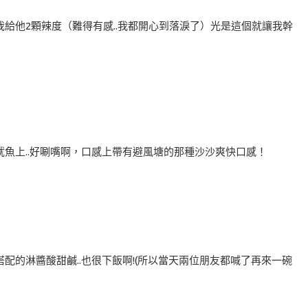
給他2顆辣度（難得有感..我都開心到落淚了）光是這個就讓我幹
魚上..好唰嘴啊，口感上帶有避風塘的那種沙沙爽快口感！
配的淋醬酸甜鹹..也很下飯啊!(所以當天兩位朋友都喊了再來一碗