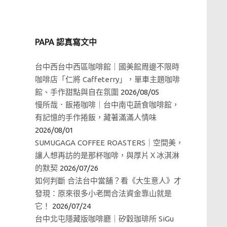
PAPA 認真寫文中
台中西台中西區咖啡館｜國美館周邊不限時
咖啡店「仁將 Caffeterry」，單車主題咖啡
館、手作甜點與自在氛圍
2026/08/05
慢所哉．飯捲咖啡｜台中南屯蔬食咖啡館，
有記憶的手作捲飯，藏著滿滿人情味
2026/08/01
SUMUGAGA COFFEE ROASTERS｜空間美，
讓人想再訪的是那杯咖啡，與厚片Ｘ冰淇淋
的默契
2026/07/26
如何判斷 合法台中當舖？看《大生意人》才
發現：原來很多小老闆合法資金靠山就是
它！
2026/07/24
台中北屯隱藏版咖啡廳｜矽穀珈琲所 SiGu