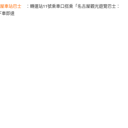
屋車站巴士
：轉運站11號乘車口搭乘「名古屋觀光遊覽巴士：
下車即達