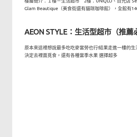
樓層簡介：１樓－生活超市 2樓：UNIQLO、百元店 Ser
Glam Beautique（美食街還有貓咪咖啡館），全館有1
AEON STYLE：生活型超市（推
原本來這裡想說最多吃吃麥當勞也行!結果走進一樓的生
決定去裡面覓食，還有各種當季水果 選擇超多