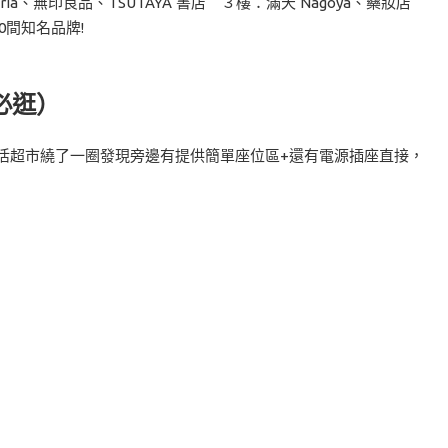
ia、無印良品、TSUTAYA 書店 ３樓：滿天 Nagoya、藥妝店
40間知名品牌!
薦必逛）
活超市繞了一圈發現旁邊有提供簡單座位區+還有電源插座直接，