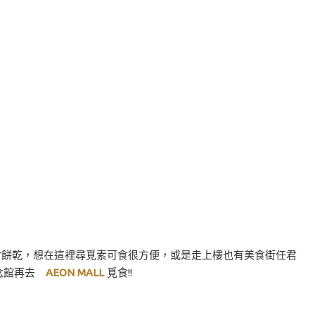
零食餅乾，想在這裡尋覓素可食很方便，或是走上樓也有美食街任君
念館再去
AEON MALL
覓食!!