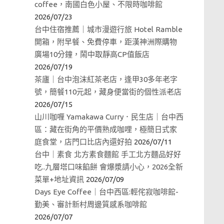
coffee，南國白色小屋、不限時咖啡館
2026/07/23
台中住宿推薦｜城市漫遊行旅 Hotel Ramble
開箱，附早餐、免費停車，距漢神洲際購物
廣場10分鐘，鬧中取靜高CP值飯店
2026/07/19
茶廬｜台中泡沫紅茶老店，逢甲30多年老字
號，簡餐110元起，藏身便當街的個性派老店
2026/07/15
山川咖喱 Yamakawa Curry．民生店｜台中西
區：藏在街角的平價熟成咖哩，極簡日式家
庭食堂，店門口比店內還好拍
2026/07/11
台中｜素食 北方素食麵館 手工北方麵品好好
吃..九層塔口味餡餅 會爆漿請小心，2026全新
菜單+地址資訊
2026/07/09
Days Eye Coffee｜台中西區:輕侘寂咖啡館-
勤美、審計新村周邊質感系咖啡館
2026/07/07