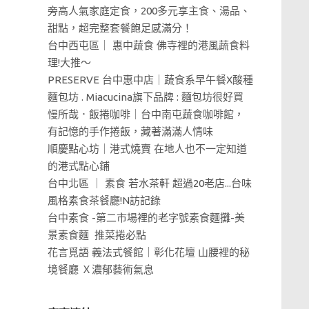
旁高人氣家庭定食，200多元享主食、湯品、
甜點，超完整套餐飽足感滿分！
台中西屯區｜ 惠中蔬食 佛寺裡的港風蔬食料
理!大推～
PRESERVE 台中惠中店｜蔬食系早午餐X酸種
麵包坊 . Miacucina旗下品牌 : 麵包坊很好買
慢所哉．飯捲咖啡｜台中南屯蔬食咖啡館，
有記憶的手作捲飯，藏著滿滿人情味
順慶點心坊｜港式燒賣 在地人也不一定知道
的港式點心鋪
台中北區 ｜ 素食 若水茶軒 超過20老店...台味
風格素食茶餐廳!N訪記錄
台中素食 -第二市場裡的老字號素食麵攤-美
景素食麵 推菜捲必點
花言覓語 義法式餐館｜彰化花壇 山腰裡的秘
境餐廳 Ｘ濃郁藝術氣息