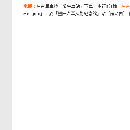
地鐵：
名古屋本線「榮生車站」下車，步行3分鐘｜
名古
Me~guru」，於「豐田產業技術紀念館」站（館區內）