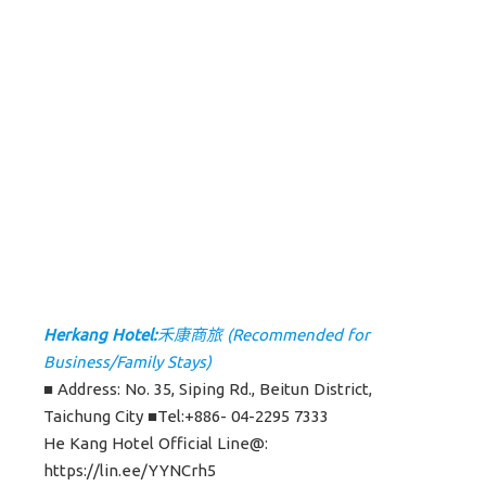
Herkang Hotel:
禾康商旅 (Recommended for
Business/Family Stays)
■ Address: No. 35, Siping Rd., Beitun District,
Taichung City ■Tel:+886- 04-2295 7333
He Kang Hotel Official Line@:
https://lin.ee/YYNCrh5