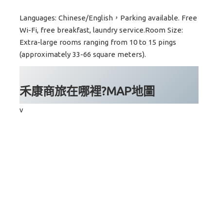
Languages: Chinese/English，Parking available. Free
Wi-Fi, free breakfast, laundry service.Room Size:
Extra-large rooms ranging from 10 to 15 pings
(approximately 33-66 square meters).
禾康商旅在哪裡?MAP地圖
v