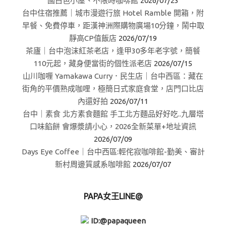
國白色小屋、不限時咖啡館
2026/07/23
台中住宿推薦｜城市漫遊行旅 Hotel Ramble 開箱，附
早餐、免費停車，距漢神洲際購物廣場10分鐘，鬧中取
靜高CP值飯店
2026/07/19
茶廬｜台中泡沫紅茶老店，逢甲30多年老字號，簡餐
110元起，藏身便當街的個性派老店
2026/07/15
山川咖喱 Yamakawa Curry．民生店｜台中西區：藏在
街角的平價熟成咖哩，極簡日式家庭食堂，店門口比店
內還好拍
2026/07/11
台中｜素食 北方素食麵館 手工北方麵品好好吃..九層塔
口味餡餅 會爆漿請小心，2026全新菜單+地址資訊
2026/07/09
Days Eye Coffee｜台中西區:輕侘寂咖啡館-勤美、審計
新村周邊質感系咖啡館
2026/07/07
PAPA女王LINE@
ID:@papaqueen