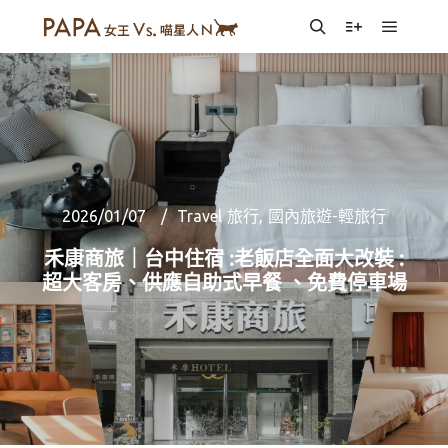
Main m
Search
More info
2026/01/07
Travel 旅行
,
國內旅遊-輕旅行
禾康商旅｜台中住宿 :老飯店全面大改裝 :
超大客房、供應自助式早餐 、免費停車場