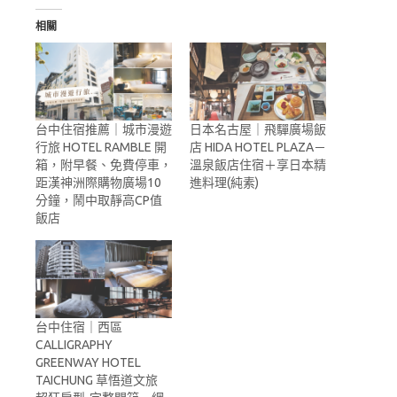
相關
台中住宿推薦｜城市漫遊
日本名古屋｜飛驒廣場飯
行旅 HOTEL RAMBLE 開
店 HIDA HOTEL PLAZA－
箱，附早餐、免費停車，
溫泉飯店住宿＋享日本精
距漢神洲際購物廣場10
進料理(純素)
分鐘，鬧中取靜高CP值
飯店
台中住宿｜西區
CALLIGRAPHY
GREENWAY HOTEL
TAICHUNG 草悟道文旅