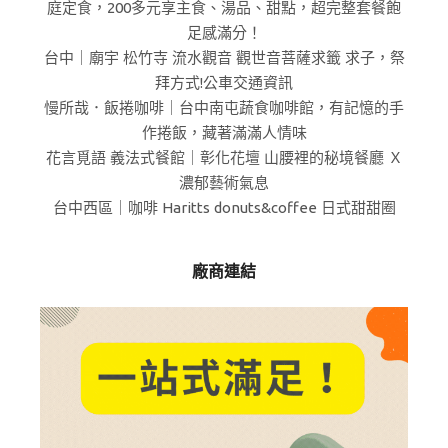
庭定食，200多元享主食、湯品、甜點，超完整套餐飽
足感滿分！
台中｜廟宇 松竹寺 流水觀音 觀世音菩薩求籤 求子，祭
拜方式!公車交通資訊
慢所哉．飯捲咖啡｜台中南屯蔬食咖啡館，有記憶的手
作捲飯，藏著滿滿人情味
花言覓語 義法式餐館｜彰化花壇 山腰裡的秘境餐廳 Ｘ
濃郁藝術氣息
台中西區｜咖啡 Haritts donuts&coffee 日式甜甜圈
廠商連結