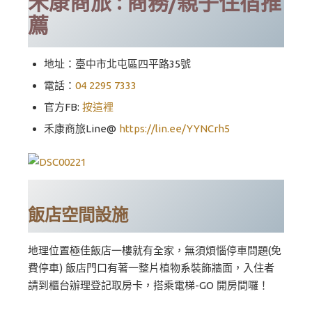
禾康商旅 : 商務/親子住宿推
薦
地址：臺中市北屯區四平路35號
電話：
04 2295 7333
官方FB:
按這裡
禾康商旅Line@
https://lin.ee/YYNCrh5
飯店空間設施
地理位置極佳飯店一樓就有全家，無須煩惱停車問題(免
費停車) 飯店門口有著一整片植物系裝飾牆面，入住者
請到櫃台辦理登記取房卡，搭乘電梯-GO 開房間囉！