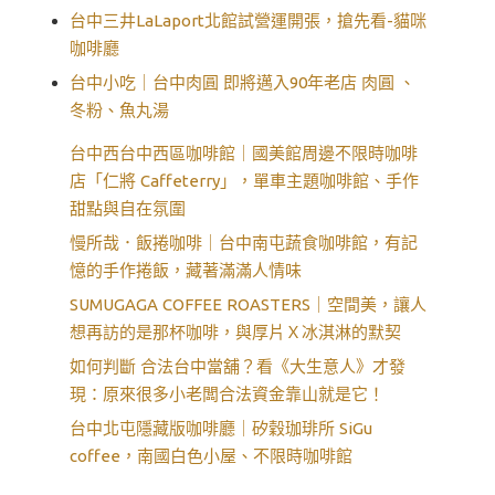
台中三井LaLaport北館試營運開張，搶先看-貓咪
咖啡廳
台中小吃｜台中肉圓 即將邁入90年老店 肉圓 、
冬粉、魚丸湯
台中西台中西區咖啡館｜國美館周邊不限時咖啡
店「仁將 Caffeterry」，單車主題咖啡館、手作
甜點與自在氛圍
慢所哉．飯捲咖啡｜台中南屯蔬食咖啡館，有記
憶的手作捲飯，藏著滿滿人情味
SUMUGAGA COFFEE ROASTERS｜空間美，讓人
想再訪的是那杯咖啡，與厚片Ｘ冰淇淋的默契
如何判斷 合法台中當舖？看《大生意人》才發
現：原來很多小老闆合法資金靠山就是它！
台中北屯隱藏版咖啡廳｜矽穀珈琲所 SiGu
coffee，南國白色小屋、不限時咖啡館