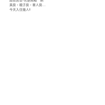
超狂房型-完整開箱 網
美房，親子房，單人房…
今天入住幾人!!