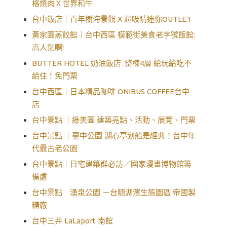
格燒肉Ｘ世界和牛
台中飯店｜百年樹海景觀 X 超吸睛迷你OUTLET
黃家園蒸餃館｜台中西區 模範街美食老字號飯館:
高人氣啊!
BUTTER HOTEL 奶油飯店 :整棟4層 給玩給吃不
給住！免門票
台中西區｜日本精品咖啡 ONIBUS COFFEE台中
店
台中景點 ｜綠美圖 建築亮點、活動、展覽、門票
台中景點 ｜臺中公園 湖心亭划船是經典！台中年
代最古老公園
台中景點｜日宅建築群必訪／國家漫畫博物館籌
備處
台中景點 湧泉公園 －台糖湖濱生態園區 帝國製
糖廠
台中三井 LaLaport 南館