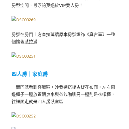
房型空間，最浮誇莫過於VIP雙人房！
房號在房門上方直接延續原本房號燈飾《真古董》一整
個懷舊感拉滿
四人房｜家庭房
一開門就看到客廳區，沙發選搭復古緹花布面，左右兩
邊櫃子一邊放置礦泉水與茶包咖啡另一邊則是衣帽櫃，
往裡面走就是四人房臥室區