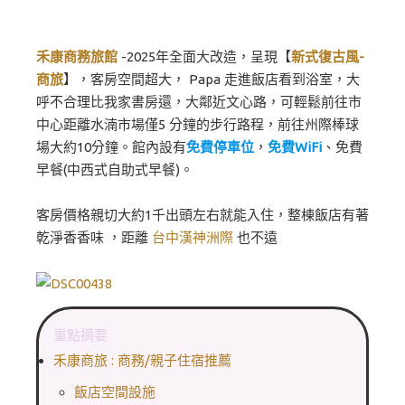
禾康商務旅館
-2025年全面大改造，呈現【
新式復古風-
商旅
】，客房空間超大， Papa 走進飯店看到浴室，大
呼不合理比我家書房還，大鄰近文心路，可輕鬆前往市
中心距離水湳市場僅5 分鐘的步行路程，前往州際棒球
場大約10分鐘。館內設有
免費停車位
，
免費WiFi
、免費
早餐(中西式自助式早餐)。
客房價格親切大約1千出頭左右就能入住，整棟飯店有著
乾淨香香味 ，距離
台中漢神洲際
也不遠
重點摘要
禾康商旅 : 商務/親子住宿推薦
飯店空間設施