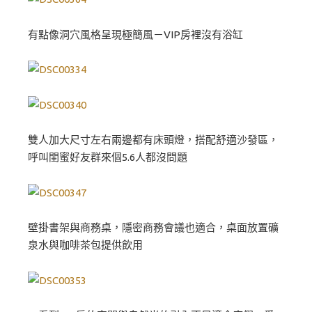
有點像洞穴風格呈現極簡風－VIP房裡沒有浴缸
雙人加大尺寸左右兩邊都有床頭燈，搭配舒適沙發區，
呼叫閨蜜好友群來個5.6人都沒問題
壁掛書架與商務桌，隱密商務會議也適合，桌面放置礦
泉水與咖啡茶包提供飲用