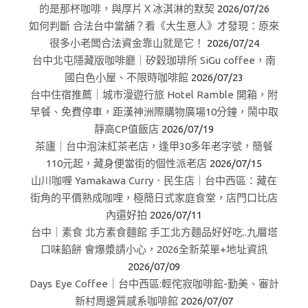
的是那杯咖啡，與厚片Ｘ冰淇淋的默契
2026/07/26
如何判斷 合法台中當舖？看《大生意人》才發現：原來
很多小老闆合法資金靠山就是它！
2026/07/24
台中北屯隱藏版咖啡廳｜矽穀珈琲所 SiGu coffee，南
國白色小屋、不限時咖啡館
2026/07/23
台中住宿推薦｜城市漫遊行旅 Hotel Ramble 開箱，附
早餐、免費停車，距漢神洲際購物廣場10分鐘，鬧中取
靜高CP值飯店
2026/07/19
茶廬｜台中泡沫紅茶老店，逢甲30多年老字號，簡餐
110元起，藏身便當街的個性派老店
2026/07/15
山川咖喱 Yamakawa Curry．民生店｜台中西區：藏在
街角的平價熟成咖哩，極簡日式家庭食堂，店門口比店
內還好拍
2026/07/11
台中｜素食 北方素食麵館 手工北方麵品好好吃..九層塔
口味餡餅 會爆漿請小心，2026全新菜單+地址資訊
2026/07/09
Days Eye Coffee｜台中西區:輕侘寂咖啡館-勤美、審計
新村周邊質感系咖啡館
2026/07/07