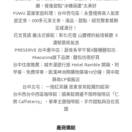
續，餐後甜點"冰糖葫蘆"太美好
FUWU 富屋家庭料理｜台中西屯區｜永豐棧旁高人氣家
庭定食，200多元享主食、湯品、甜點，超完整套餐飽
足感滿分！
花言覓語 義法式餐館｜彰化花壇 山腰裡的秘境餐廳 Ｘ
濃郁藝術氣息
PRESERVE 台中惠中店｜蔬食系早午餐X酸種麵包坊 .
Miacucina旗下品牌 : 麵包坊很好買
台中住宿推薦｜城市漫遊行旅 Hotel Ramble 開箱，附
早餐、免費停車，距漢神洲際購物廣場10分鐘，鬧中取
靜高CP值飯店
台中北屯｜ 一炮紅茶舖 是素食茶館藏的超深!
台中西台中西區咖啡館｜國美館周邊不限時咖啡店「仁
將 Caffeterry」，單車主題咖啡館、手作甜點與自在氛
圍
廠商連結