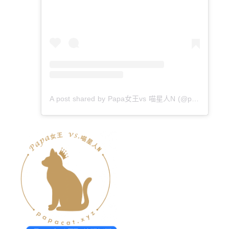
A post shared by Papa女王vs 喵星人N (@papacatxyz)