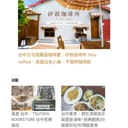
台中北屯隱藏版咖啡廳｜矽穀珈琲所 SiGu
coffee，南國白色小屋、不限時咖啡館
相關
蔦屋 台中｜TSUTAYA
台中素食｜想吃清燉臭豆
BOOKSTORE 台中老佛
腐還是滷味? 經典麵食/炒
爺店
飯都好吃!科博館素食