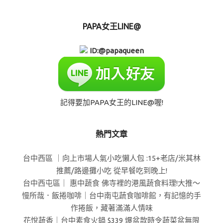
PAPA女王LINE@
ID:@papaqueen
記得要加PAPA女王的LINE@喔!
熱門文章
台中西區 ｜向上市場人氣小吃懶人包 :15+老店/米其林
推薦/路邊攤小吃 從早餐吃到晚上!
台中西屯區｜ 惠中蔬食 佛寺裡的港風蔬食料理!大推～
慢所哉．飯捲咖啡｜台中南屯蔬食咖啡館，有記憶的手
作捲飯，藏著滿滿人情味
花悅蔬香｜台中素食火鍋 $339 爆盆款時令蔬菜盆無限