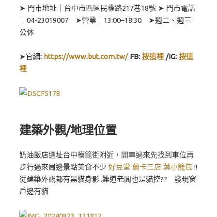
➤ 門市地址｜台中市西區民權路217巷18號 ➤ 門市電話
｜04-23019007 ➤營業｜13:00–18:30 ➤週二、週三
公休
➤官網
:
https://www.but.com.tw/
FB:
按這裡
/IG:
按這
裡
建築外觀/地理位置
奶油飯店選址台中模範街附近，開車過來先找到車位再
步行過來周邊景點美食不少
好豆堂
蘭卡三店
葉小籠包
!!
從建築外觀都有黑貓身影..難道老闆也是貓控?? 發現窗
戶邊有貓