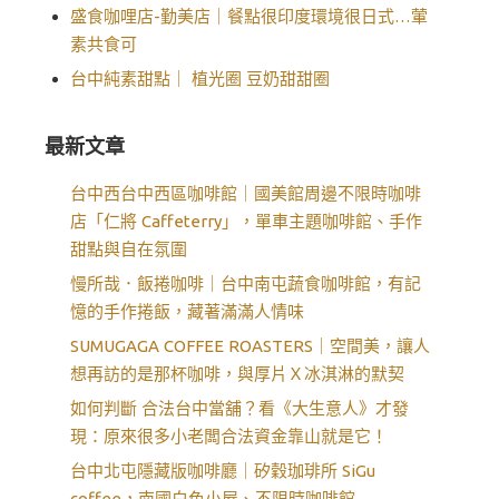
盛食咖哩店-勤美店｜餐點很印度環境很日式…葷
素共食可
台中純素甜點｜ 植光圈 豆奶甜甜圈
最新文章
台中西台中西區咖啡館｜國美館周邊不限時咖啡
店「仁將 Caffeterry」，單車主題咖啡館、手作
甜點與自在氛圍
慢所哉．飯捲咖啡｜台中南屯蔬食咖啡館，有記
憶的手作捲飯，藏著滿滿人情味
SUMUGAGA COFFEE ROASTERS｜空間美，讓人
想再訪的是那杯咖啡，與厚片Ｘ冰淇淋的默契
如何判斷 合法台中當舖？看《大生意人》才發
現：原來很多小老闆合法資金靠山就是它！
台中北屯隱藏版咖啡廳｜矽穀珈琲所 SiGu
coffee，南國白色小屋、不限時咖啡館