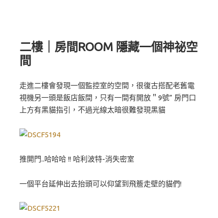
二樓｜房間ROOM 隱藏一個神祕空
間
走進二樓會發現一個監控室的空間，很復古搭配老舊電
視機另一頭是飯店飯間，只有一間有開放＂9號” 房門口
上方有黑貓指引，不過光線太暗很難發現黑貓
推開門..哈哈哈 !! 哈利波特-消失密室
一個平台延伸出去抬頭可以仰望到飛簷走壁的貓們!