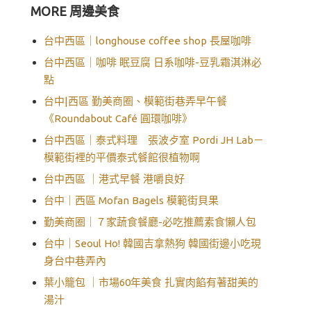
MORE 周邊美食
台中西區｜longhouse coffee shop 長屋咖啡
台中西區｜咖啡 眠豆腐 日系咖啡-豆乳霜淇淋必
點
台中|西區 勤美商圈、模範街巷弄早午餐
《Roundabout Café 圓環咖啡》
台中西區｜泰式料理 張波歺室 Pordi JH Lab－
模範街裡的平價泰式餐館很植物啊
台中西區 ｜港式早餐 港嚼良好
台中｜西區 Mofan Bagels 模範街貝果
勤美商圈｜７家蔬食餐廳-必吃推薦素食懶人包
台中｜Seoul Ho! 韓國吉拿熱狗 韓國街邊小吃現
身台中巷弄內
葉小籠包 ｜市場60年美食 扎實肉餡有著甜美的
湯汁