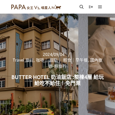
Main m
Search
More info
2024/09/04
Travel 旅行
,
咖啡｜ 甜點｜ 輕食｜早午餐
,
國內旅
遊-輕旅行
BUTTER HOTEL 奶油飯店 :整棟4層 給玩
給吃不給住！免門票