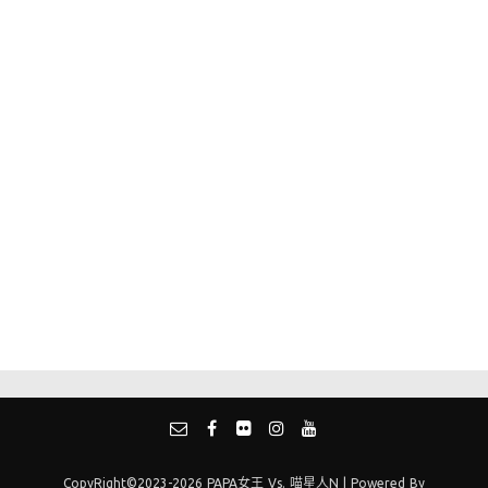
CopyRight©2023-2026 PAPA女王 Vs. 喵星人N | Powered By