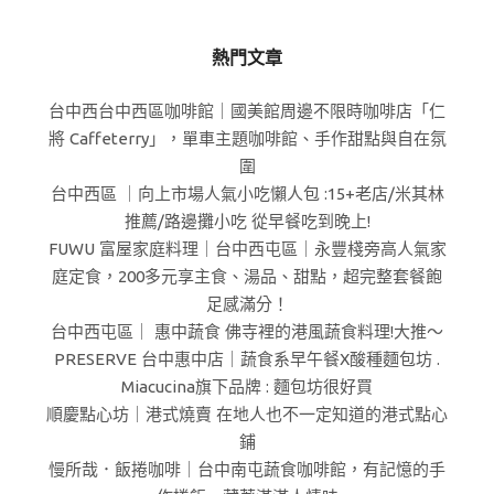
熱門文章
台中西台中西區咖啡館｜國美館周邊不限時咖啡店「仁
將 Caffeterry」，單車主題咖啡館、手作甜點與自在氛
圍
台中西區 ｜向上市場人氣小吃懶人包 :15+老店/米其林
推薦/路邊攤小吃 從早餐吃到晚上!
FUWU 富屋家庭料理｜台中西屯區｜永豐棧旁高人氣家
庭定食，200多元享主食、湯品、甜點，超完整套餐飽
足感滿分！
台中西屯區｜ 惠中蔬食 佛寺裡的港風蔬食料理!大推～
PRESERVE 台中惠中店｜蔬食系早午餐X酸種麵包坊 .
Miacucina旗下品牌 : 麵包坊很好買
順慶點心坊｜港式燒賣 在地人也不一定知道的港式點心
鋪
慢所哉．飯捲咖啡｜台中南屯蔬食咖啡館，有記憶的手