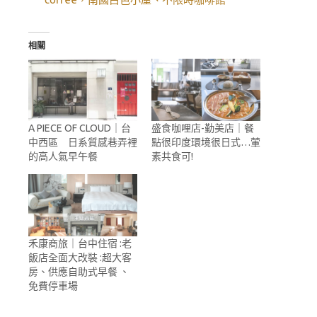
相關
A PIECE OF CLOUD｜台
盛食咖哩店-勤美店｜餐
中西區 日系質感巷弄裡
點很印度環境很日式…葷
的高人氣早午餐
素共食可!
禾康商旅｜台中住宿 :老
飯店全面大改裝 :超大客
房、供應自助式早餐 、
免費停車場