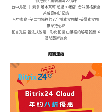
作捲飯，藏著滿滿人情味
台中北區 ｜ 素食 若水茶軒 超過20老店...台味風格素食
茶餐廳!N訪記錄
台中素食 -第二市場裡的老字號素食麵攤-美景素食麵
推菜捲必點
花言覓語 義法式餐館｜彰化花壇 山腰裡的秘境餐廳 Ｘ
濃郁藝術氣息
廠商連結