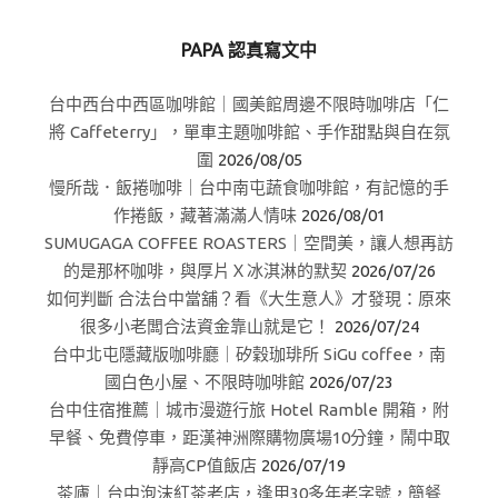
PAPA 認真寫文中
台中西台中西區咖啡館｜國美館周邊不限時咖啡店「仁
將 Caffeterry」，單車主題咖啡館、手作甜點與自在氛
圍
2026/08/05
慢所哉．飯捲咖啡｜台中南屯蔬食咖啡館，有記憶的手
作捲飯，藏著滿滿人情味
2026/08/01
SUMUGAGA COFFEE ROASTERS｜空間美，讓人想再訪
的是那杯咖啡，與厚片Ｘ冰淇淋的默契
2026/07/26
如何判斷 合法台中當舖？看《大生意人》才發現：原來
很多小老闆合法資金靠山就是它！
2026/07/24
台中北屯隱藏版咖啡廳｜矽穀珈琲所 SiGu coffee，南
國白色小屋、不限時咖啡館
2026/07/23
台中住宿推薦｜城市漫遊行旅 Hotel Ramble 開箱，附
早餐、免費停車，距漢神洲際購物廣場10分鐘，鬧中取
靜高CP值飯店
2026/07/19
茶廬｜台中泡沫紅茶老店，逢甲30多年老字號，簡餐