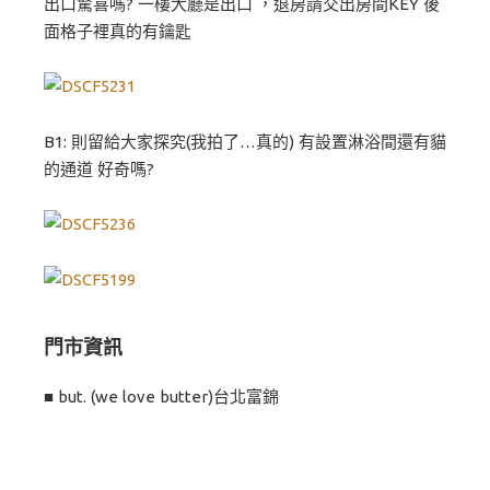
出口驚喜嗎? 一樓大廳是出口 ，退房請交出房間KEY 後
面格子裡真的有鑰匙
B1: 則留給大家探究(我拍了…真的) 有設置淋浴間還有貓
的通道 好奇嗎?
門市資訊
■ but. (we love butter)台北富錦