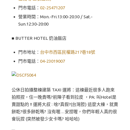
門市電話：
02-25471207
營業時間：Mon.-Fri.13:00-20:30 / Sat.-
Sun.12:30-20:00
■ BUTTER HOTEL 奶油飯店
門市地址：
台中市西區民權路217巷18號
門市電話：
04-23019007
公休日拍攝整棟建築 TAXI 運將：這棟最近很多人跑來
拍照捏，住一晚貴嗎?前陣子看到拉皮 ，PA: 叫Hotel是
賣甜點的 !! 運將大叔 : 啥?真假?(台灣腔) 這麼大棟，就賣
餅乾?很多餅乾嗎? 沒有喔…安捏喔，你們年輕人真的很
會玩捏 (突然被發少女卡嗎? 哈哈哈)