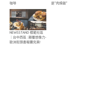
咖啡
是”肉燥飯”
NEWSSTAND 模範社區
｜台中西區 : 顛覆想像力-
歐洲街頭書報攤完美!