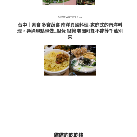
NEXT ARTICLE
台中｜素食 多寶蔬食 南洋異國料理-家庭式的南洋料
理，通通現點現做...很急 很餓 老闆拜託不能等千萬別
來
貓貓的乾乾錢