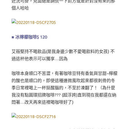
近況可掛，見面總是調侃一下對方或是針對沒有來的那
個人哈哈
■ 冰檸檬咖啡$ 120
艾薇堅持不喝飲品(是我身邊少數不愛喝飲料的女孩) 不
過這杯他表示可以獨享…因為
咖啡本身順口不苦澀，有著咖啡豆特有香氣與甘甜~檸檬
的酸也是順口的，即使這種連微風吹起來都很刺骨的冬
季日常裡喝上一杯挺醒腦的，不至於凍翻了！（為什麼
我沒有點圓環招牌咖啡??? (超浮誇)直到現在我都還在納
悶著…改天再來這裡喝咖啡好了)