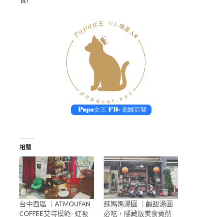
相關
台中西區 ｜ATMOUFAN
蘇媽媽湯圓 ｜鹹甜湯圓
COFFEE艾特模範- 虹吸
必吃，隱藏版美食竟然