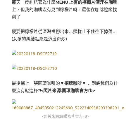
那天一度糾結著為什麼
MENU 上有的檸檬片漂浮在咖啡
上
，但我的咖啡沒有見到檸檬片呀，最後在咖啡邊緣找
到了
硬要把檸檬片從深淵裡撈出來…照樣止不住往下掉落…
(女孩的糾結點總是這麼奇妙)
最後補上一張圓環咖啡的
▼招牌咖啡▼
….到底我們為什
麼沒有點這杯?!
<照片來源:圓環咖啡官方fb>
<照片來源:圓環咖啡官方FB>