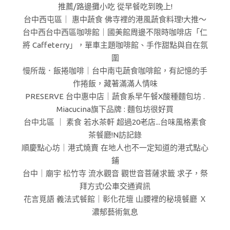
推薦/路邊攤小吃 從早餐吃到晚上!
台中西屯區｜ 惠中蔬食 佛寺裡的港風蔬食料理!大推～
台中西台中西區咖啡館｜國美館周邊不限時咖啡店「仁
將 Caffeterry」，單車主題咖啡館、手作甜點與自在氛
圍
慢所哉．飯捲咖啡｜台中南屯蔬食咖啡館，有記憶的手
作捲飯，藏著滿滿人情味
PRESERVE 台中惠中店｜蔬食系早午餐X酸種麵包坊 .
Miacucina旗下品牌 : 麵包坊很好買
台中北區 ｜ 素食 若水茶軒 超過20老店...台味風格素食
茶餐廳!N訪記錄
順慶點心坊｜港式燒賣 在地人也不一定知道的港式點心
鋪
台中｜廟宇 松竹寺 流水觀音 觀世音菩薩求籤 求子，祭
拜方式!公車交通資訊
花言覓語 義法式餐館｜彰化花壇 山腰裡的秘境餐廳 Ｘ
濃郁藝術氣息