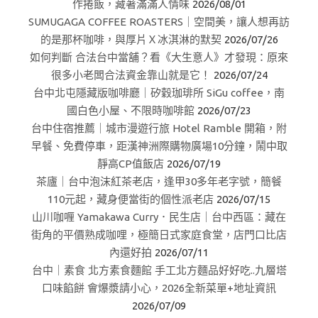
作捲飯，藏著滿滿人情味
2026/08/01
SUMUGAGA COFFEE ROASTERS｜空間美，讓人想再訪
的是那杯咖啡，與厚片Ｘ冰淇淋的默契
2026/07/26
如何判斷 合法台中當舖？看《大生意人》才發現：原來
很多小老闆合法資金靠山就是它！
2026/07/24
台中北屯隱藏版咖啡廳｜矽穀珈琲所 SiGu coffee，南
國白色小屋、不限時咖啡館
2026/07/23
台中住宿推薦｜城市漫遊行旅 Hotel Ramble 開箱，附
早餐、免費停車，距漢神洲際購物廣場10分鐘，鬧中取
靜高CP值飯店
2026/07/19
茶廬｜台中泡沫紅茶老店，逢甲30多年老字號，簡餐
110元起，藏身便當街的個性派老店
2026/07/15
山川咖喱 Yamakawa Curry．民生店｜台中西區：藏在
街角的平價熟成咖哩，極簡日式家庭食堂，店門口比店
內還好拍
2026/07/11
台中｜素食 北方素食麵館 手工北方麵品好好吃..九層塔
口味餡餅 會爆漿請小心，2026全新菜單+地址資訊
2026/07/09