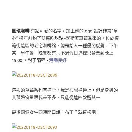
圓環咖啡
有點可愛的名字，加上他的logo 設計非常”童
心” 過年前約了艾薇吃甜點~就衝著草莓季來的，位於模
範街這區的老宅咖啡館，總是給人一種優閒感覺，下午
茶 早午餐 晚餐都有…不過假日這裡只營業到晚上
19:00 ，對了隔壁>
港嚼良好
這次的草莓系列有這些，我是很想通通上，但是身邊的
艾薇妞食量跟我差不多，只能從這四款選其一
最後兩個女生同時開口說＂布丁＂就這樣吧！