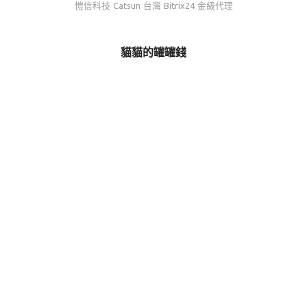
愷信科技 Catsun 台灣 Bitrix24 金級代理
貓貓的罐罐錢