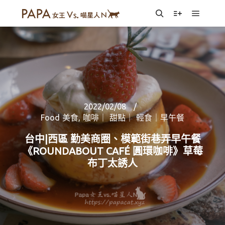
Main m
Search
More info
2022/02/08
Food 美食
,
咖啡｜ 甜點｜ 輕食｜早午餐
台中|西區 勤美商圈、模範街巷弄早午餐
《ROUNDABOUT CAFÉ 圓環咖啡》草莓
布丁太誘人