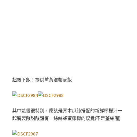
超級下飯！提供薑黃混黎麥飯
其中這個很特別，應該是青木瓜絲搭配的新鮮檸檬汁一
起醃製酸甜酸甜有一絲絲蜂蜜檸檬的感覺(不是薑絲喔)