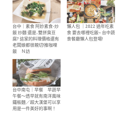
台中｜素食 阿妙素食-炒
懶人包 ｜2022 過年吃素
飯 炒麵 還是..雙拼臭豆
食 要去哪裡吃飯~ 台中蔬
腐? 這家的料理價格還有
食餐廳懶人包登場!
老闆娘都很親切!推咖哩
飯 Ｎ訪
台中南屯｜早餐 早蔬早
午餐～透早就有南洋風味
鐵板麵／超大漢堡可以享
用是一件美好的事啊！