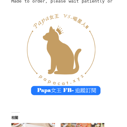
Made to order, please wait patiently or switc
相關