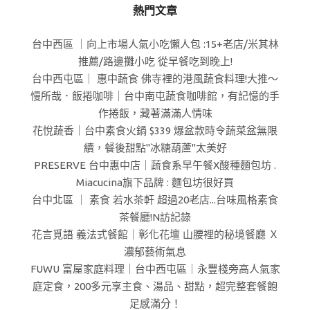
熱門文章
台中西區 ｜向上市場人氣小吃懶人包 :15+老店/米其林
推薦/路邊攤小吃 從早餐吃到晚上!
台中西屯區｜ 惠中蔬食 佛寺裡的港風蔬食料理!大推～
慢所哉．飯捲咖啡｜台中南屯蔬食咖啡館，有記憶的手
作捲飯，藏著滿滿人情味
花悅蔬香｜台中素食火鍋 $339 爆盆款時令蔬菜盆無限
續，餐後甜點"冰糖葫蘆"太美好
PRESERVE 台中惠中店｜蔬食系早午餐X酸種麵包坊 .
Miacucina旗下品牌 : 麵包坊很好買
台中北區 ｜ 素食 若水茶軒 超過20老店...台味風格素食
茶餐廳!N訪記錄
花言覓語 義法式餐館｜彰化花壇 山腰裡的秘境餐廳 Ｘ
濃郁藝術氣息
FUWU 富屋家庭料理｜台中西屯區｜永豐棧旁高人氣家
庭定食，200多元享主食、湯品、甜點，超完整套餐飽
足感滿分！