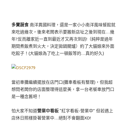
多寶蔬食
南洋異國料理，還是一家小小南洋風味餐館就
來吃過幾次，後來老闆表示要搬新店址之後到現在…幾
年?反而離家近一直到最近才又再次到訪!（純粹是過年
期間煮飯煮到火大，決定拋鍋關爐）約了大貓娘來外面
吃館子！(大貓娘為了吃上一頓飯等的…真的好久)
當初車攤繼續擺放在店門口(攤車看板有整理)，但我超
想問老闆你的店面整理得這麼美，拿一台老餐車放門口
是一種念舊吧！
怕大家不知道
營業中看板
“紅字看板-營業中” 但若遇上
店休日照樣掛著營業中…絕對不會翻面XD!