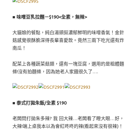
■ 味噌豆乳拉麵－$190<全素，無辣>
大貓娘的餐點，純白湯頭挺濃郁鮮明的味噌香氣！金針
菇感覺很酥脆深得長輩喜愛款。竟然三兩下吃光還有炸
南瓜！
配菜上各種蔬菜菇類，還有一塊豆腐，選用的是粗體麵
條!沒有拍麵條，因為她老人家餓很久了….
■ 泰式打拋朱飯/全素 $190
老闆問打拋朱多辣? 我 回大辣…老闆看了瞪大眼…好，
大辣!端上桌我本以為會紅咚咚的辣(看起來沒有很辣)！