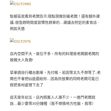
點餐區就看到老闆告示:現點現做別催老闆！還有額外建
議..很急趕時間或習慣性趕單的…建議去附近的素食店．
例如天慈
店內空間不大，座位不多，所有的料理是老闆跟老闆的
娘親大人負責!
菜單請自行櫃台劃單，先付帳，若因等太久不想等了..老
闆也不會把$$退還給你…因為你放棄的同時老闆可能已
經把食材處理下去了
這天是年初五，店內照舊人人潮不少，一進門老闆就
說…最少要等30分鐘喔（我不想換地方吃飯，我等）