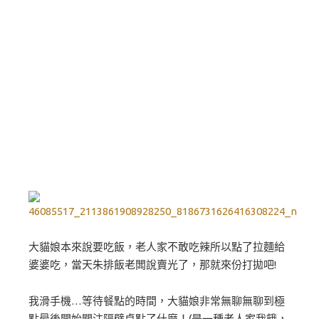
大貓娘本來說要吃飯，老人家不敢吃辣所以點了拉麵給
婆婆吃，當天朱排飯老闆說賣光了，那就來份打拋吧!
我滑手機…等待餐點的時間，大貓娘非常無聊無聊到極
點最後開始關注隔壁桌點了什麼！(是一種老人家我餓，