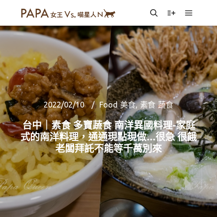
Main m
Search
More info
2022/02/10
Food 美食
,
素食 蔬食
台中｜素食 多寶蔬食 南洋異國料理-家庭
式的南洋料理，通通現點現做…很急 很餓
老闆拜託不能等千萬別來