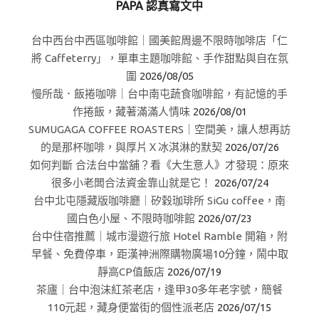
PAPA 認真寫文中
台中西台中西區咖啡館｜國美館周邊不限時咖啡店「仁
將 Caffeterry」，單車主題咖啡館、手作甜點與自在氛
圍
2026/08/05
慢所哉．飯捲咖啡｜台中南屯蔬食咖啡館，有記憶的手
作捲飯，藏著滿滿人情味
2026/08/01
SUMUGAGA COFFEE ROASTERS｜空間美，讓人想再訪
的是那杯咖啡，與厚片Ｘ冰淇淋的默契
2026/07/26
如何判斷 合法台中當舖？看《大生意人》才發現：原來
很多小老闆合法資金靠山就是它！
2026/07/24
台中北屯隱藏版咖啡廳｜矽穀珈琲所 SiGu coffee，南
國白色小屋、不限時咖啡館
2026/07/23
台中住宿推薦｜城市漫遊行旅 Hotel Ramble 開箱，附
早餐、免費停車，距漢神洲際購物廣場10分鐘，鬧中取
靜高CP值飯店
2026/07/19
茶廬｜台中泡沫紅茶老店，逢甲30多年老字號，簡餐
110元起，藏身便當街的個性派老店
2026/07/15