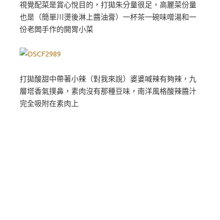
視覺配菜是賞心悅目的，打拋朱分量很足，高麗菜份量
也是（簡單川燙後淋上醬油膏）一杯茶一碗味噌湯和一
份老闆手作的開胃小菜
打拋酸甜中帶著小辣（對我來說）婆婆喊辣有夠辣，九
層塔香氣撲鼻，素肉沒有那種豆味，南洋風格酸辣醬汁
完全吸附在素肉上