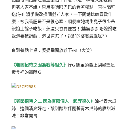
但老人家不說，只用眼睛眼巴巴的看著餐點一直往隔壁
送)停止滑手機改換調戲老人家，一下問她比較喜歡什
麼，被我養肥是不是很心塞，順便噹她親生兒子很少帶
親娘上館子吃飯，永遠只會買便當！(婆婆@@:陪媳婦吃
飯還要被調戲…這世道怎了，說好的婆婆威嚴呢? )
直到餐點上桌…婆婆瞬間放鬆下來!（大笑）
《老闆招待之因為我等很久》
炸G 簡單的撒上胡椒鹽是
素食裡的鹽酥Ｇ
《老闆招待之二 因為有兩個人一起等很久》
涼拌青木瓜
絲 這個清爽好吃，酸甜酸甜伴隨著青木瓜絲的脆甜滋
味！非常開胃