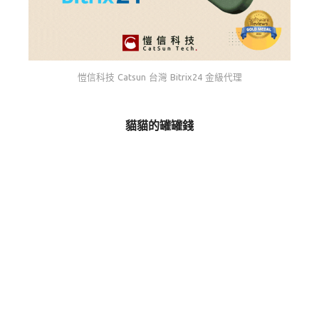
愷信科技 Catsun 台灣 Bitrix24 金級代理
貓貓的罐罐錢