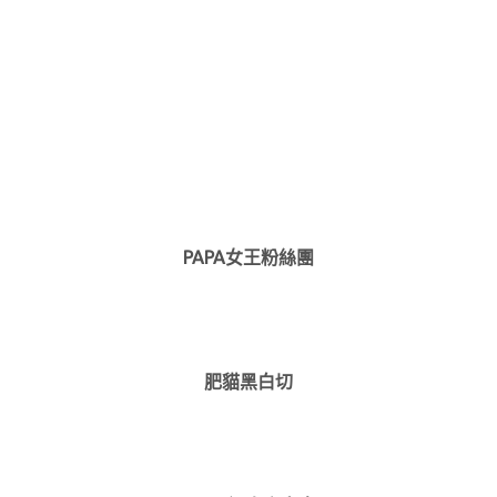
PAPA女王粉絲團
肥貓黑白切