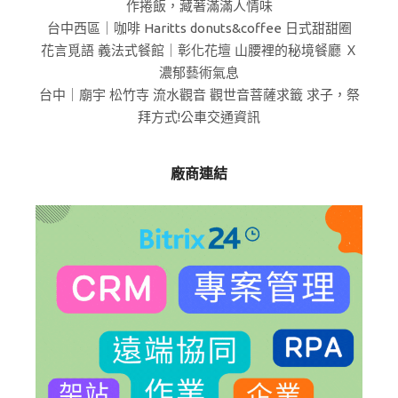
作捲飯，藏著滿滿人情味
台中西區｜咖啡 Haritts donuts&coffee 日式甜甜圈
花言覓語 義法式餐館｜彰化花壇 山腰裡的秘境餐廳 Ｘ
濃郁藝術氣息
台中｜廟宇 松竹寺 流水觀音 觀世音菩薩求籤 求子，祭
拜方式!公車交通資訊
廠商連結