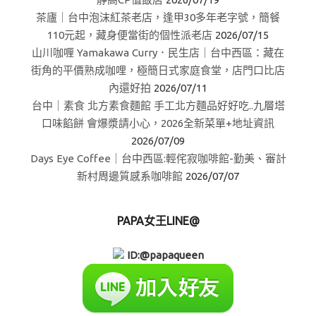
茶廬｜台中泡沫紅茶老店，逢甲30多年老字號，簡餐
110元起，藏身便當街的個性派老店
2026/07/15
山川咖喱 Yamakawa Curry．民生店｜台中西區：藏在
街角的平價熟成咖哩，極簡日式家庭食堂，店門口比店
內還好拍
2026/07/11
台中｜素食 北方素食麵館 手工北方麵品好好吃..九層塔
口味餡餅 會爆漿請小心，2026全新菜單+地址資訊
2026/07/09
Days Eye Coffee｜台中西區:輕侘寂咖啡館-勤美、審計
新村周邊質感系咖啡館
2026/07/07
PAPA女王LINE@
ID:@papaqueen