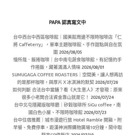
PAPA 認真寫文中
台中西台中西區咖啡館｜國美館周邊不限時咖啡店「仁
將 Caffeterry」，單車主題咖啡館、手作甜點與自在氛
圍
2026/08/05
慢所哉．飯捲咖啡｜台中南屯蔬食咖啡館，有記憶的手
作捲飯，藏著滿滿人情味
2026/08/01
SUMUGAGA COFFEE ROASTERS｜空間美，讓人想再訪
的是那杯咖啡，與厚片Ｘ冰淇淋的默契
2026/07/26
如何判斷 合法台中當舖？看《大生意人》才發現：原來
很多小老闆合法資金靠山就是它！
2026/07/24
台中北屯隱藏版咖啡廳｜矽穀珈琲所 SiGu coffee，南
國白色小屋、不限時咖啡館
2026/07/23
台中住宿推薦｜城市漫遊行旅 Hotel Ramble 開箱，附
早餐、免費停車，距漢神洲際購物廣場10分鐘，鬧中取
靜高CP值飯店
2026/07/19