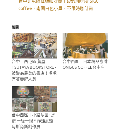
台中北屯隱藏版咖啡廳｜矽穀珈琲所 SiGu
coffee，南國白色小屋、不限時咖啡館
相關
台中｜西屯區 蔦屋
台中西區｜日本精品咖啡
TSUTAYA BOOKSTORE -
ONIBUS COFFEE台中店
被譽為最美的書店！處處
有著善解人意
台中西區｜小路映画 : 虎
爺 一緣一繪 * 炸雞虎爺 -
角斯角斯創作展