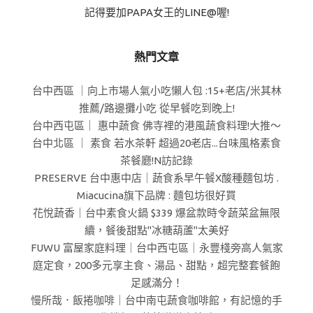
記得要加PAPA女王的LINE@喔!
熱門文章
台中西區 ｜向上市場人氣小吃懶人包 :15+老店/米其林
推薦/路邊攤小吃 從早餐吃到晚上!
台中西屯區｜ 惠中蔬食 佛寺裡的港風蔬食料理!大推～
台中北區 ｜ 素食 若水茶軒 超過20老店...台味風格素食
茶餐廳!N訪記錄
PRESERVE 台中惠中店｜蔬食系早午餐X酸種麵包坊 .
Miacucina旗下品牌 : 麵包坊很好買
花悅蔬香｜台中素食火鍋 $339 爆盆款時令蔬菜盆無限
續，餐後甜點"冰糖葫蘆"太美好
FUWU 富屋家庭料理｜台中西屯區｜永豐棧旁高人氣家
庭定食，200多元享主食、湯品、甜點，超完整套餐飽
足感滿分！
慢所哉．飯捲咖啡｜台中南屯蔬食咖啡館，有記憶的手