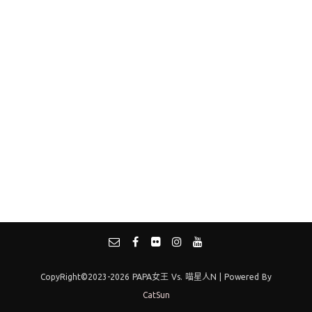
CopyRight©2023-2026 PAPA女王 Vs. 喵星人N | Powered By
CatSun