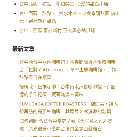
台中北區｜甜點 花甜囍室-浪漫的甜點小店
台中西區｜甜點 - 艸水木堂－少女系甜甜圈 $50
元，審計新村甜點
台中｜西區 審計新村 巨大黑心地瓜球
最新文章
台中西台中西區咖啡館｜國美館周邊不限時咖啡
店「仁將 Caffeterry」，單車主題咖啡館、手作
甜點與自在氛圍
慢所哉．飯捲咖啡｜台中南屯蔬食咖啡館，有記
憶的手作捲飯，藏著滿滿人情味
SUMUGAGA COFFEE ROASTERS｜空間美，讓人
想再訪的是那杯咖啡，與厚片Ｘ冰淇淋的默契
如何判斷 合法台中當舖？看《大生意人》才發
現：原來很多小老闆合法資金靠山就是它！