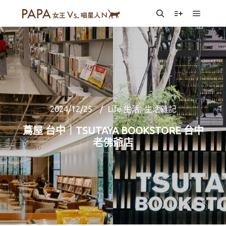
Main m
Search
More info
2024/12/25
Life 生活
,
生活雜記
蔦屋 台中｜TSUTAYA BOOKSTORE 台中
老佛爺店