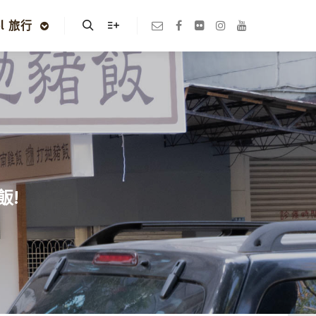
el 旅行
Search
More info
飯!