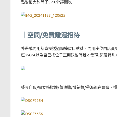
點餐後大約等了5-10分鐘開吃
｜空間/免費雞湯招待
外帶或內用都直接透過櫃檯窗口點餐，內用座位由店員
座!PAPA以為自己找位子直到送餐時我才發現..這麼特別
餐具自取/需要辣椒醬/蔥油醬/酸辣醬/雞湯都在這邊，