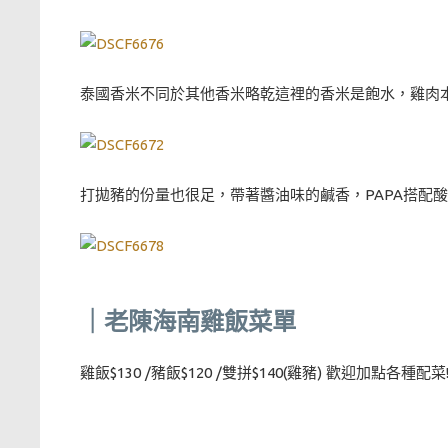
泰國香米不同於其他香米略乾這裡的香米是飽水，雞肉
打拋豬的份量也很足，帶著醬油味的鹹香，PAPA搭配
｜老陳海南雞飯菜單
雞飯$130 /豬飯$120 /雙拼$140(雞豬) 歡迎加點各種配菜!