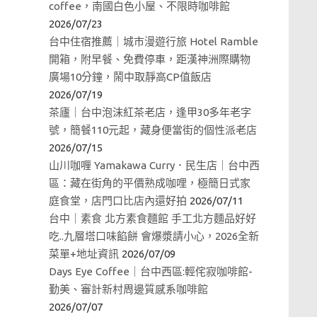
coffee，南國白色小屋、不限時咖啡館
2026/07/23
台中住宿推薦｜城市漫遊行旅 Hotel Ramble
開箱，附早餐、免費停車，距漢神洲際購物
廣場10分鐘，鬧中取靜高CP值飯店
2026/07/19
茶廬｜台中泡沫紅茶老店，逢甲30多年老字
號，簡餐110元起，藏身便當街的個性派老店
2026/07/15
山川咖喱 Yamakawa Curry．民生店｜台中西
區：藏在街角的平價熟成咖哩，極簡日式家
庭食堂，店門口比店內還好拍
2026/07/11
台中｜素食 北方素食麵館 手工北方麵品好好
吃..九層塔口味餡餅 會爆漿請小心，2026全新
菜單+地址資訊
2026/07/09
Days Eye Coffee｜台中西區:輕侘寂咖啡館-
勤美、審計新村周邊質感系咖啡館
2026/07/07