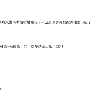
本身水嫩帶著微微鹹味咬了一口原味之後搭配蔥油太下飯了
酸辣醬+辣椒醬，又可以多吃兩口飯了XD！
!