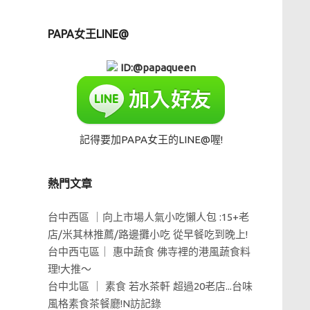
PAPA女王LINE@
ID:@papaqueen
記得要加PAPA女王的LINE@喔!
熱門文章
台中西區 ｜向上市場人氣小吃懶人包 :15+老
店/米其林推薦/路邊攤小吃 從早餐吃到晚上!
台中西屯區｜ 惠中蔬食 佛寺裡的港風蔬食料
理!大推～
台中北區 ｜ 素食 若水茶軒 超過20老店...台味
風格素食茶餐廳!N訪記錄