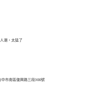
候人潮，太猛了
 地址:台中市南區復興路三段300號