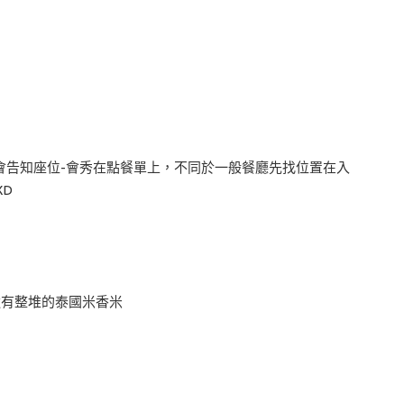
會告知座位-會秀在點餐單上，不同於一般餐廳先找位置在入
XD
還有整堆的泰國米香米