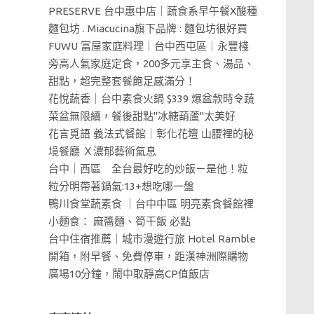
PRESERVE 台中惠中店｜蔬食系早午餐X酸種
麵包坊 . Miacucina旗下品牌 : 麵包坊很好買
FUWU 富屋家庭料理｜台中西屯區｜永豐棧
旁高人氣家庭定食，200多元享主食、湯品、
甜點，超完整套餐飽足感滿分！
花悅蔬香｜台中素食火鍋 $339 爆盆款時令蔬
菜盆無限續，餐後甜點"冰糖葫蘆"太美好
花言覓語 義法式餐館｜彰化花壇 山腰裡的秘
境餐廳 Ｘ濃郁藝術氣息
台中｜西區 全台最好吃的炒飯－是他！粒
粒分明帶著鍋氣:13+想吃哪一盤
鴨川食堂蔬素食 ｜台中中區 明亮素食餐館裡
小麵食： 麻醬麵、筍干飯 必點
台中住宿推薦｜城市漫遊行旅 Hotel Ramble
開箱，附早餐、免費停車，距漢神洲際購物
廣場10分鐘，鬧中取靜高CP值飯店