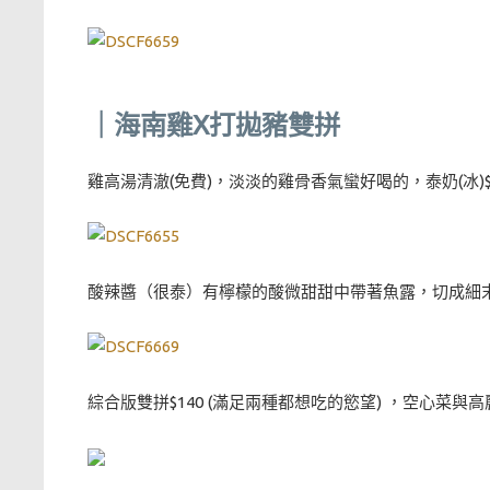
｜海南雞X打拋豬雙拼
雞高湯清澈(免費)，淡淡的雞骨香氣蠻好喝的，泰奶(冰)$
酸辣醬（很泰）有檸檬的酸微甜甜中帶著魚露，切成細
綜合版雙拼$140 (滿足兩種都想吃的慾望) ，空心菜