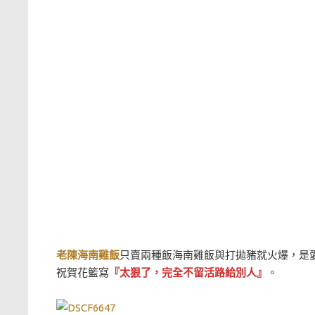
老陳海南雞飯
只賣兩種飯海南雞飯與打拋豬就火爆，是
祝賀花籃寫
『太狠了，完全不留活路給別人』
。