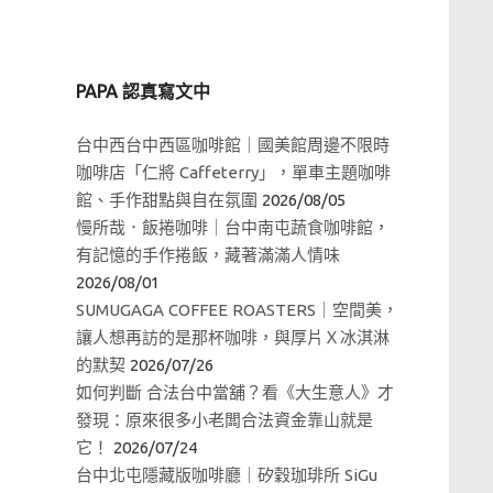
PAPA 認真寫文中
台中西台中西區咖啡館｜國美館周邊不限時
咖啡店「仁將 Caffeterry」，單車主題咖啡
館、手作甜點與自在氛圍
2026/08/05
慢所哉．飯捲咖啡｜台中南屯蔬食咖啡館，
有記憶的手作捲飯，藏著滿滿人情味
2026/08/01
SUMUGAGA COFFEE ROASTERS｜空間美，
讓人想再訪的是那杯咖啡，與厚片Ｘ冰淇淋
的默契
2026/07/26
如何判斷 合法台中當舖？看《大生意人》才
發現：原來很多小老闆合法資金靠山就是
它！
2026/07/24
台中北屯隱藏版咖啡廳｜矽穀珈琲所 SiGu