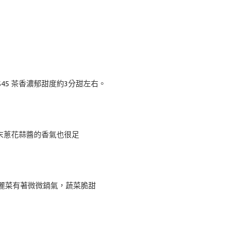
45 茶香濃郁甜度約3分甜左右。
末蔥花蒜醬的香氣也很足
與高麗菜有著微微鍋氣，蔬菜脆甜