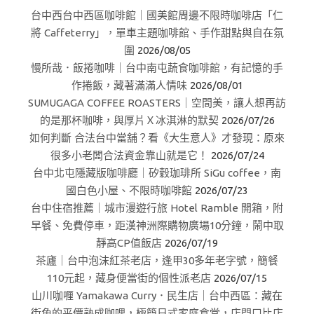
台中西台中西區咖啡館｜國美館周邊不限時咖啡店「仁
將 Caffeterry」，單車主題咖啡館、手作甜點與自在氛
圍
2026/08/05
慢所哉．飯捲咖啡｜台中南屯蔬食咖啡館，有記憶的手
作捲飯，藏著滿滿人情味
2026/08/01
SUMUGAGA COFFEE ROASTERS｜空間美，讓人想再訪
的是那杯咖啡，與厚片Ｘ冰淇淋的默契
2026/07/26
如何判斷 合法台中當舖？看《大生意人》才發現：原來
很多小老闆合法資金靠山就是它！
2026/07/24
台中北屯隱藏版咖啡廳｜矽穀珈琲所 SiGu coffee，南
國白色小屋、不限時咖啡館
2026/07/23
台中住宿推薦｜城市漫遊行旅 Hotel Ramble 開箱，附
早餐、免費停車，距漢神洲際購物廣場10分鐘，鬧中取
靜高CP值飯店
2026/07/19
茶廬｜台中泡沫紅茶老店，逢甲30多年老字號，簡餐
110元起，藏身便當街的個性派老店
2026/07/15
山川咖喱 Yamakawa Curry．民生店｜台中西區：藏在
街角的平價熟成咖哩，極簡日式家庭食堂，店門口比店