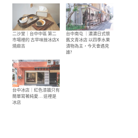
二沙堂｜台中中區 第二
台中南屯 ｜濃濃日式懷
市場裡的 古早味挫冰店X
舊文青冰店 以四季水果
燒麻吉
漬物為主，今天會遇見
誰?
台中冰店｜紅色漆牆只有
簡單寫著純愛… 這裡是
冰店