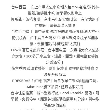
台中西區 ｜向上市場人氣小吃懶人包 :15+老店/米其林
推薦/路邊攤小吃 從早餐吃到晚上!
慢所哉．飯捲咖啡｜台中南屯蔬食咖啡館，有記憶的手
作捲飯，藏著滿滿人情味
台中西屯區｜ 惠中蔬食 佛寺裡的港風蔬食料理!大推～
花悅蔬香｜台中素食火鍋 $339 爆盆款時令蔬菜盆無限
續，餐後甜點"冰糖葫蘆"太美好
FUWU 富屋家庭料理｜台中西屯區｜永豐棧旁高人氣家
庭定食，200多元享主食、湯品、甜點，超完整套餐飽
足感滿分！
花言覓語 義法式餐館｜彰化花壇 山腰裡的秘境餐廳 Ｘ
濃郁藝術氣息
PRESERVE 台中惠中店｜蔬食系早午餐X酸種麵包坊 .
Miacucina旗下品牌 : 麵包坊很好買
台中住宿推薦｜城市漫遊行旅 Hotel Ramble 開箱，附
早餐、免費停車，距漢神洲際購物廣場10分鐘，鬧中取
靜高CP值飯店