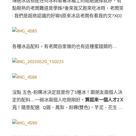
傳統冰店搭配任何冰料看著冰櫃上的貼紙選擇就好，有
點眼熟的老闆難道是學姊?後來我又跑來吃冰時，老闆笑
: 我們是超商認識的好嘛!(原來冰店老闆有看我的文?XD)
各種冰品配料，有老闆自家做的也有這種蜜餞類的…
沒點 五色-粉粿冰決定就是你了5種冰！跟朋友兩個人決
定的配料…一碗冰兩個人吃剛剛好，
算起來一個人才2Ｘ
元
！隨意配選: Q圓、鳳梨、粉粿(雙色)、芋泥、花生 …