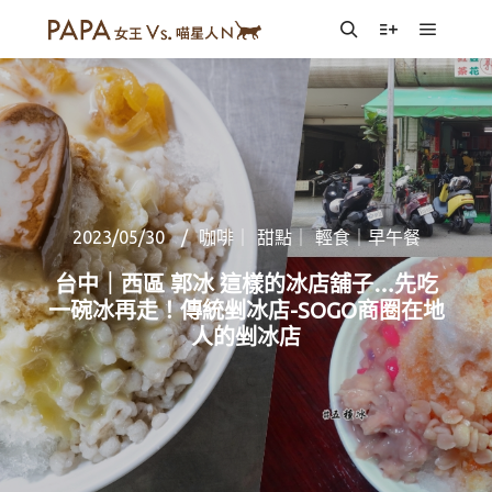
Main m
Search
More info
2023/05/30
咖啡｜ 甜點｜ 輕食｜早午餐
台中｜西區 郭冰 這樣的冰店舖子…先吃
一碗冰再走！傳統剉冰店-SOGO商圈在地
人的剉冰店