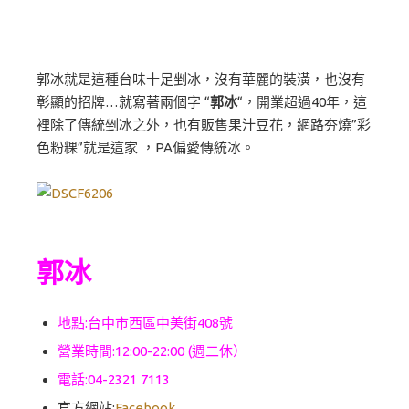
郭冰就是這種台味十足剉冰，沒有華麗的裝潢，也沒有
彰顯的招牌…就寫著兩個字 “
郭冰
“，開業超過40年，這
裡除了傳統剉冰之外，也有販售果汁豆花，網路夯燒”彩
色粉粿”就是這家 ，PA偏愛傳統冰。
郭冰
地點:台中市西區中美街408號
營業時間:12:00-22:00 (週二休）
電話:04-2321 7113
官方網站:
Facebook