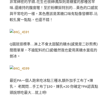
非常綿密的芋頭..花生也很綿!鳳梨則是糖蜜的那種苦早
味..還維持的酸度喔！至於粉粿挺特別的…黃色的口感就
與平常吃的一樣，黑色應該是黑糖口味有點像發粿耶..比
較扎實一點點，也還不錯！
Q圓就很標準…淋上不會太甜膩的糖水(感覺是二砂熬煮)
簡簡單單，不搶配料的口感!雖然我也愛用黑糖水當底的
剉冰。
最近PA一個人跑來吃冰點三種冰,額外加手工布丁+煉
乳， 老闆問…手工布丁$30，煉乳+20 你確定?PA認真點
頭說想吃最大…就上吧!