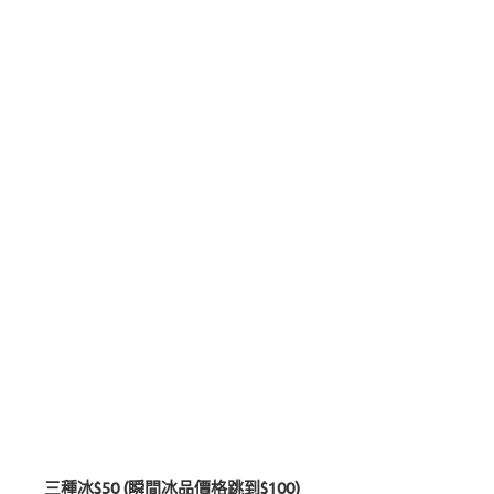
三種冰$50 (瞬間冰品價格跳到$100)