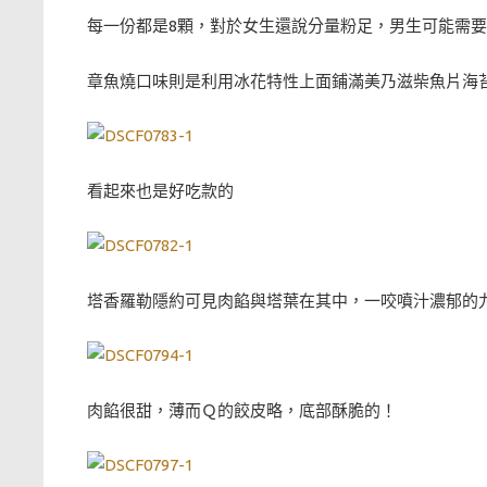
每一份都是8顆，對於女生還說分量粉足，男生可能需要
章魚燒口味則是利用冰花特性上面鋪滿美乃滋柴魚片海苔
看起來也是好吃款的
塔香羅勒隱約可見肉餡與塔葉在其中，一咬噴汁濃郁的
肉餡很甜，薄而Ｑ的餃皮略，底部酥脆的！