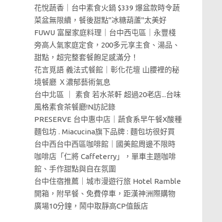
花悅蔬香｜台中素食火鍋 $339 爆盆款時令蔬
菜盆無限續，餐後甜點"冰糖葫蘆"太美好
FUWU 富屋家庭料理｜台中西屯區｜永豐棧
旁高人氣家庭定食，200多元享主食、湯品、
甜點，超完整套餐飽足感滿分！
花言覓語 義法式餐館｜彰化花壇 山腰裡的秘
境餐廳 Ｘ濃郁藝術氣息
台中北區 ｜ 素食 若水茶軒 超過20老店...台味
風格素食茶餐廳!N訪記錄
PRESERVE 台中惠中店｜蔬食系早午餐X酸種
麵包坊 . Miacucina旗下品牌 : 麵包坊很好買
台中西台中西區咖啡館｜國美館周邊不限時
咖啡店「仁將 Caffeterry」，單車主題咖啡
館、手作甜點與自在氛圍
台中住宿推薦｜城市漫遊行旅 Hotel Ramble
開箱，附早餐、免費停車，距漢神洲際購物
廣場10分鐘，鬧中取靜高CP值飯店