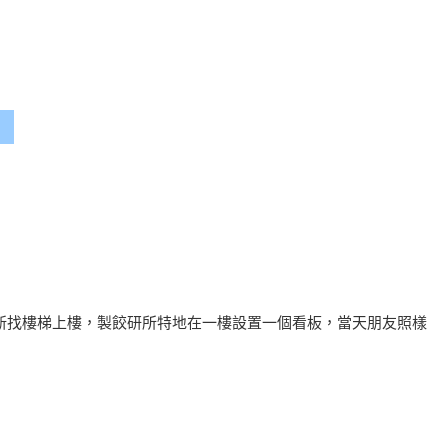
B
新找樓梯上樓，製餃研所特地在一樓設置一個看板，當天朋友照樣