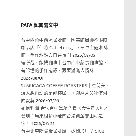
PAPA 認真寫文中
台中西台中西區咖啡館｜國美館周邊不限時
咖啡店「仁將 Caffeterry」，單車主題咖啡
館、手作甜點與自在氛圍
2026/08/05
慢所哉．飯捲咖啡｜台中南屯蔬食咖啡館，
有記憶的手作捲飯，藏著滿滿人情味
2026/08/01
SUMUGAGA COFFEE ROASTERS｜空間美，
讓人想再訪的是那杯咖啡，與厚片Ｘ冰淇淋
的默契
2026/07/26
如何判斷 合法台中當舖？看《大生意人》才
發現：原來很多小老闆合法資金靠山就是
它！
2026/07/24
台中北屯隱藏版咖啡廳｜矽穀珈琲所 SiGu