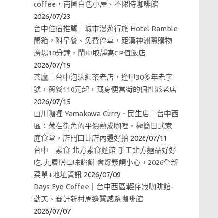
coffee，南國白色小屋、不限時咖啡館
2026/07/23
台中住宿推薦｜城市漫遊行旅 Hotel Ramble
開箱，附早餐、免費停車，距漢神洲際購物
廣場10分鐘，鬧中取靜高CP值飯店
2026/07/19
茶廬｜台中泡沫紅茶老店，逢甲30多年老字
號，簡餐110元起，藏身便當街的個性派老店
2026/07/15
山川咖喱 Yamakawa Curry．民生店｜台中西
區：藏在街角的平價熟成咖哩，極簡日式家
庭食堂，店門口比店內還好拍
2026/07/11
台中｜素食 北方素食麵館 手工北方麵品好好
吃..九層塔口味餡餅 會爆漿請小心，2026全新
菜單+地址資訊
2026/07/09
Days Eye Coffee｜台中西區:輕侘寂咖啡館-
勤美、審計新村周邊質感系咖啡館
2026/07/07