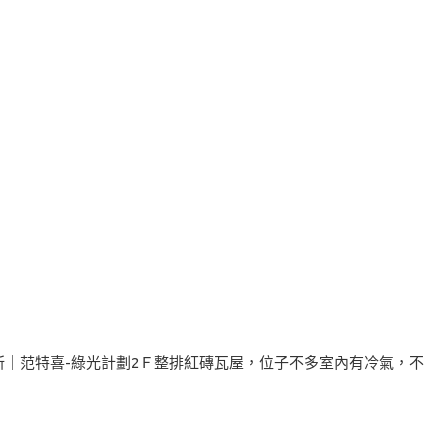
製餃研所｜范特喜-綠光計劃2Ｆ整排紅磚瓦屋，位子不多室內有冷氣，不