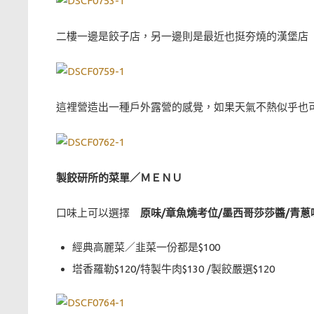
二樓一邊是餃子店，另一邊則是最近也挺夯燒的漢堡店
這裡營造出一種戶外露營的感覺，如果天氣不熱似乎也
製餃研所的菜單／ＭＥＮＵ
口味上可以選擇
原味/章魚燒考位/墨西哥莎莎醬/青
經典高麗菜／韭菜一份都是$100
塔香羅勒$120/特製牛肉$130 /製餃嚴選$120