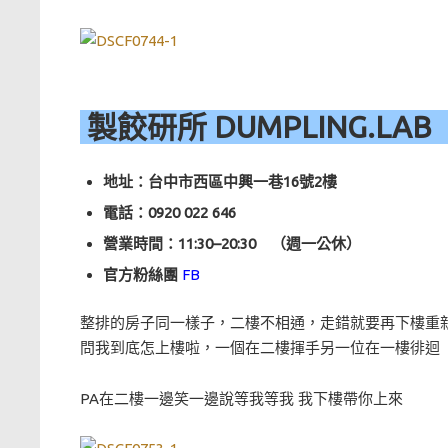
製餃研所 DUMPLING.LA
地址：台中市西區中興一巷16號2樓
電話：
0920 022 646
營業時間：11:30–20:30 （週一公休）
官方粉絲團
FB
整排的房子同一樣子，二樓不相通，走錯就要再下樓重
問我到底怎上樓啦，一個在二樓揮手另一位在一樓徘迴
PA在二樓一邊笑一邊說等我等我 我下樓帶你上來