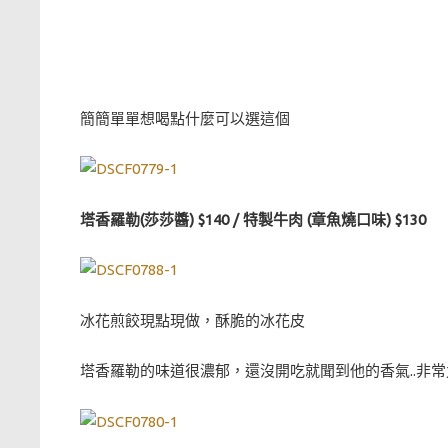
簡簡單單想喝點什麼可以選這個
塔香羅勒(莎莎醬) $140 / 特製牛肉 (章魚燒口味) $130
冰花煎餃現點現做，酥脆的冰花皮
塔香羅勒的味道很濃郁，還沒開吃就聞到他的香氣..非