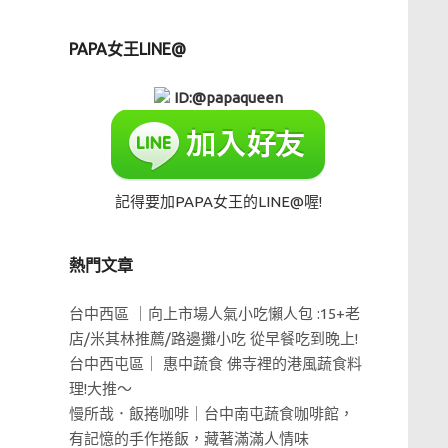
PAPA女王LINE@
ID:@papaqueen
記得要加PAPA女王的LINE@喔!
熱門文章
台中西區 ｜向上市場人氣小吃懶人包 :15+老
店/米其林推薦/路邊攤小吃 從早餐吃到晚上!
台中西屯區｜ 惠中蔬食 佛寺裡的港風蔬食料
理!大推～
慢所哉．飯捲咖啡｜台中南屯蔬食咖啡館，
有記憶的手作捲飯，藏著滿滿人情味