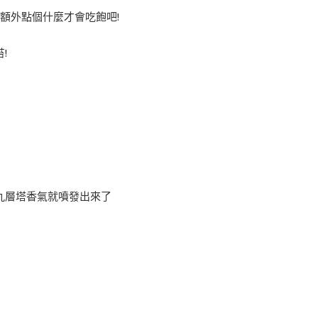
額外點個什麼才會吃飽吧!
!
九層塔香氣就噴發出來了