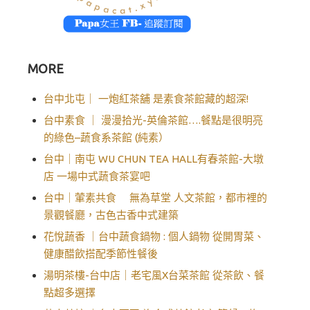
MORE
台中北屯｜ 一炮紅茶舖 是素食茶館藏的超深!
台中素食 ｜ 漫漫拾光-英倫茶館….餐點是很明亮
的綠色–蔬食系茶館 (純素）
台中｜南屯 WU CHUN TEA HALL有春茶館-大墩
店 一場中式蔬食茶宴吧
台中｜葷素共食 無為草堂 人文茶館，都市裡的
景觀餐廳，古色古香中式建築
花悅蔬香 ｜台中蔬食鍋物 : 個人鍋物 從開胃菜、
健康醋飲搭配季節性餐後
湯明茶樓-台中店｜老宅風X台菜茶館 從茶飲、餐
點超多選擇