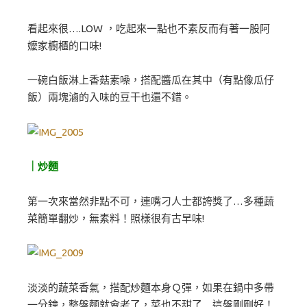
看起來很….LOW ，吃起來一點也不素反而有著一股阿
嬤家櫥櫃的口味!
一碗白飯淋上香菇素噪，搭配醬瓜在其中（有點像瓜仔
飯）兩塊滷的入味的豆干也還不錯。
｜炒麵
第一次來當然非點不可，連嘴刁人士都誇獎了…多種蔬
菜簡單翻炒，無素料！照樣很有古早味!
淡淡的蔬菜香氣，搭配炒麵本身Ｑ彈，如果在鍋中多帶
一分鐘，整盤麵就會老了，菜也不甜了…這盤剛剛好！