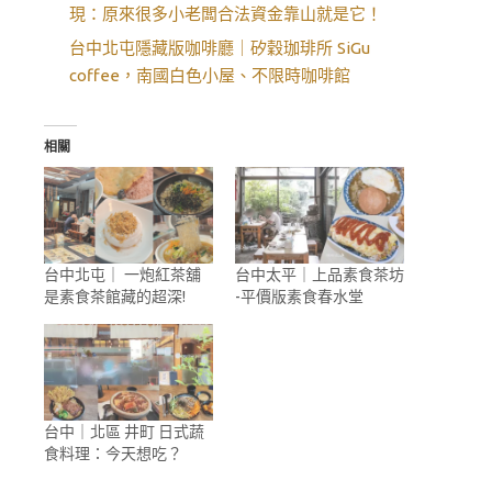
現：原來很多小老闆合法資金靠山就是它！
台中北屯隱藏版咖啡廳｜矽穀珈琲所 SiGu
coffee，南國白色小屋、不限時咖啡館
相關
台中北屯｜ 一炮紅茶舖
台中太平｜上品素食茶坊
是素食茶館藏的超深!
-平價版素食春水堂
台中｜北區 井町 日式蔬
食料理：今天想吃？