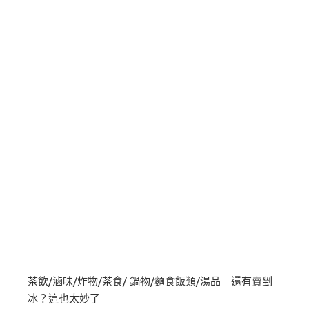
茶飲/滷味/炸物/茶食/ 鍋物/麵食飯類/湯品 還有賣剉
冰？這也太妙了