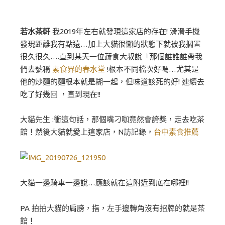
若水茶軒
我2019年左右就發現這家店的存在! 滑滑手機
發現距離我有點遠…加上大貓很懶的狀態下就被我擱置
很久很久….直到某天一位蔬食大叔說『那個誰誰誰帶我
們去號稱
素食界的春水堂
!根本不同檔次好嗎…尤其是
他的炒麵的麵根本就是糊一起，但味道該死的好! 連續去
吃了好幾回 ，直到現在!!
大貓先生 :衝這句話，那個嘴刁咖竟然會誇獎，走去吃茶
館！然後大貓就愛上這家店，N訪記錄，
台中素食推薦
大貓一邊騎車一邊說…應該就在這附近到底在哪裡!!
PA 拍拍大貓的肩膀，指，左手邊轉角沒有招牌的就是茶
館！