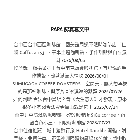
PAPA 認真寫文中
台中西台中西區咖啡館｜國美館周邊不限時咖啡店「仁
將 Caffeterry」，單車主題咖啡館、手作甜點與自在氛
圍
2026/08/05
慢所哉．飯捲咖啡｜台中南屯蔬食咖啡館，有記憶的手
作捲飯，藏著滿滿人情味
2026/08/01
SUMUGAGA COFFEE ROASTERS｜空間美，讓人想再訪
的是那杯咖啡，與厚片Ｘ冰淇淋的默契
2026/07/26
如何判斷 合法台中當舖？看《大生意人》才發現：原來
很多小老闆合法資金靠山就是它！
2026/07/24
台中北屯隱藏版咖啡廳｜矽穀珈琲所 SiGu coffee，南
國白色小屋、不限時咖啡館
2026/07/23
台中住宿推薦｜城市漫遊行旅 Hotel Ramble 開箱，附
早餐、免費停車，距漢神洲際購物廣場10分鐘，鬧中取