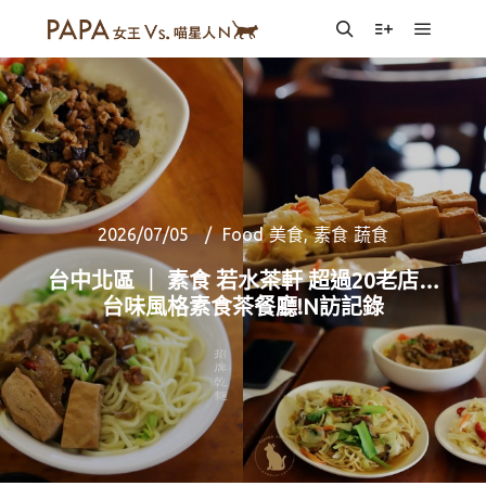
Main m
Search
More info
2026/07/05
Food 美食
,
素食 蔬食
台中北區 ｜ 素食 若水茶軒 超過20老店…
台味風格素食茶餐廳!N訪記錄