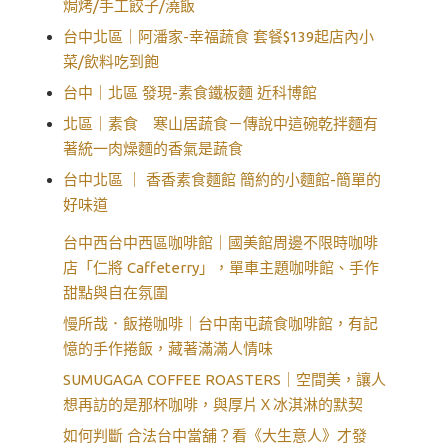
焗烤/手工餃子/澆飯
台中北區｜阿潘家-幸福蔬食 套餐$139起店內小
菜/飲料吃到飽
台中｜北區 發現-素食鐵板麵 近科博館
北區｜素食 寒山居蔬食－傳說中這碗乾拌麵有
著統一肉燥麵的香氣是蔬食
台中北區 ｜ 香香素食麵館 簡約的小麵館-簡單的
好味道
台中西台中西區咖啡館｜國美館周邊不限時咖啡
店「仁將 Caffeterry」，單車主題咖啡館、手作
甜點與自在氛圍
慢所哉．飯捲咖啡｜台中南屯蔬食咖啡館，有記
憶的手作捲飯，藏著滿滿人情味
SUMUGAGA COFFEE ROASTERS｜空間美，讓人
想再訪的是那杯咖啡，與厚片Ｘ冰淇淋的默契
如何判斷 合法台中當舖？看《大生意人》才發