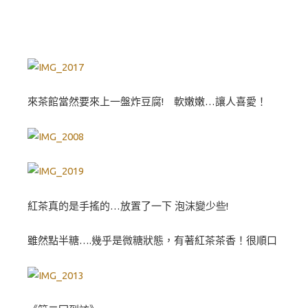
來茶館當然要來上一盤炸豆腐! 軟嫩嫩…讓人喜愛！
紅茶真的是手搖的…放置了一下 泡沫變少些!
雖然點半糖….幾乎是微糖狀態，有著紅茶茶香！很順口