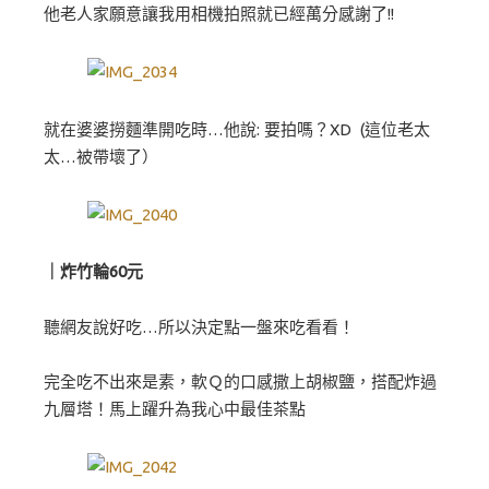
他老人家願意讓我用相機拍照就已經萬分感謝了!!
就在婆婆撈麵準開吃時…他說: 要拍嗎？XD (這位老太
太…被帶壞了）
｜炸竹輪60元
聽網友說好吃…所以決定點一盤來吃看看！
完全吃不出來是素，軟Ｑ的口感撒上胡椒鹽，搭配炸過
九層塔！馬上躍升為我心中最佳茶點