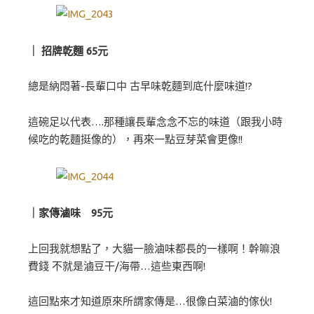
｜ 招牌乾麵 65元
總是納悶著-長輩口中 古早味乾麵到底什麼味道!?
這碗足以代表….那種讓長輩念念不忘的味道（跟我小時
候吃的乾麵挺像的），再來一點豆芽菜會更像!!
｜家傳滷味 95元
上回我就想點了，大貓一臉滷味都長的一樣啊！幹嘛浪
費錢 不就是滷豆干/海帶…這些東西啊!
這回點來才知道原來所謂家傳是…很像白菜滷的傢伙!