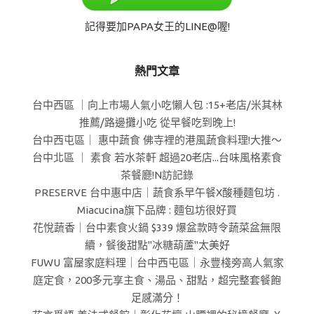
記得要加PAPA女王的LINE@喔!
熱門文章
台中西區 ｜向上市場人氣小吃懶人包 :15+老店/米其林
推薦/路邊攤小吃 從早餐吃到晚上!
台中西屯區｜ 惠中蔬食 佛寺裡的港風蔬食料理!大推～
台中北區 ｜ 素食 若水茶軒 超過20老店...台味風格素食
茶餐廳!N訪記錄
PRESERVE 台中惠中店｜蔬食系早午餐X酸種麵包坊 .
Miacucina旗下品牌 : 麵包坊很好買
花悅蔬香｜台中素食火鍋 $339 爆盆款時令蔬菜盆無限
續，餐後甜點"冰糖葫蘆"太美好
FUWU 富屋家庭料理｜台中西屯區｜永豐棧旁高人氣家
庭定食，200多元享主食、湯品、甜點，超完整套餐飽
足感滿分！