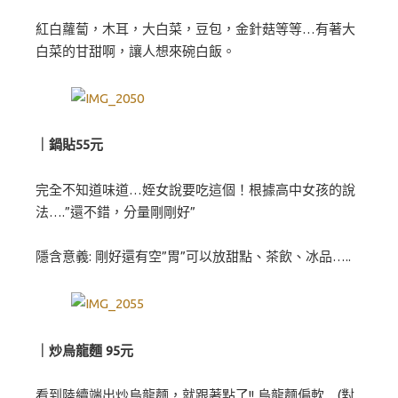
紅白蘿蔔，木耳，大白菜，豆包，金針菇等等…有著大
白菜的甘甜啊，讓人想來碗白飯。
｜鍋貼55元
完全不知道味道…姪女說要吃這個！根據高中女孩的說
法….”還不錯，分量剛剛好”
隱含意義: 剛好還有空”胃”可以放甜點、茶飲、冰品…..
｜炒烏龍麵 95元
看到陸續端出炒烏龍麵，就跟著點了!! 烏龍麵偏軟…(對