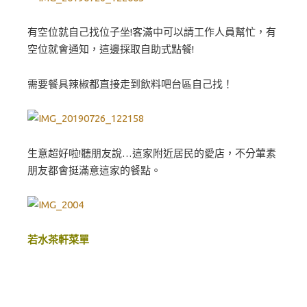
有空位就自己找位子坐!客滿中可以請工作人員幫忙，有
空位就會通知，這邊採取自助式點餐!
需要餐具辣椒都直接走到飲料吧台區自己找！
生意超好啦!聽朋友說…這家附近居民的愛店，不分葷素
朋友都會挺滿意這家的餐點。
若水茶軒菜單