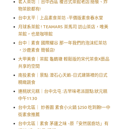
茗人茶坊 ｜台中西區 複合式茶館老店:簡餐、炸
物茶飲都有!
台中太平｜上品素食茶坊 -平價版素食春水堂
月球系茶館 ! TEAMARS 茶馬司 訪山茶店，唯美
茶館，也是咖啡館
台中｜素食 國際耀谷 那一年我們的泡沫紅茶坊
，沙鹿素食 簡餐店!
大甲美食｜茶館 龜鶴塘 輕鬆版的宋代茶食X藝品
共享的空間
南投素食｜景點 澄石心天畝-日式建築裡的日式
精緻蔬食
連桃狀元糕｜台中北屯 :古早味老派甜點:狀元糕
中午11:30
台中北區｜ 妙善園 素食小火鍋 $250 吃到飽!一中
街素食推薦
台中北區｜素食 茅廬之味 -原「安然居廚坊」有