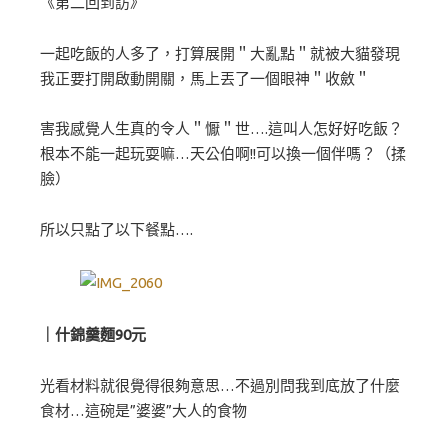
《第二回到訪》
一起吃飯的人多了，打算展開＂大亂點＂就被大貓發現
我正要打開啟動開關，馬上丟了一個眼神＂收斂＂
害我感覺人生真的令人＂懨＂世….這叫人怎好好吃飯？
根本不能一起玩耍嘛…天公伯啊!!可以換一個伴嗎？（揉
臉）
所以只點了以下餐點….
｜什錦羹麵90元
光看材料就很覺得很夠意思…不過別問我到底放了什麼
食材…這碗是”婆婆”大人的食物