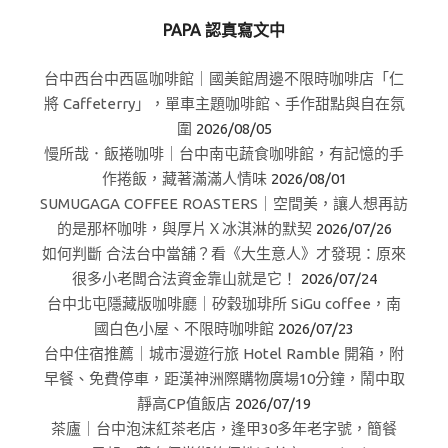
PAPA 認真寫文中
台中西台中西區咖啡館｜國美館周邊不限時咖啡店「仁
將 Caffeterry」，單車主題咖啡館、手作甜點與自在氛
圍
2026/08/05
慢所哉．飯捲咖啡｜台中南屯蔬食咖啡館，有記憶的手
作捲飯，藏著滿滿人情味
2026/08/01
SUMUGAGA COFFEE ROASTERS｜空間美，讓人想再訪
的是那杯咖啡，與厚片Ｘ冰淇淋的默契
2026/07/26
如何判斷 合法台中當舖？看《大生意人》才發現：原來
很多小老闆合法資金靠山就是它！
2026/07/24
台中北屯隱藏版咖啡廳｜矽穀珈琲所 SiGu coffee，南
國白色小屋、不限時咖啡館
2026/07/23
台中住宿推薦｜城市漫遊行旅 Hotel Ramble 開箱，附
早餐、免費停車，距漢神洲際購物廣場10分鐘，鬧中取
靜高CP值飯店
2026/07/19
茶廬｜台中泡沫紅茶老店，逢甲30多年老字號，簡餐