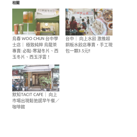
相關
烏春 WOO CHUN 台中學
台中｜ 向上水餃 激推超
士店｜ 極致純粹 烏龍茶
銅板水餃店專賣，手工現
專賣: 必點-寒凝冬片、西
包一顆3.5元!!
玉冬片、西玉浮雲！
默知TACIT CAFE｜ 向上
市場出現鬆弛感早午餐／
咖啡館