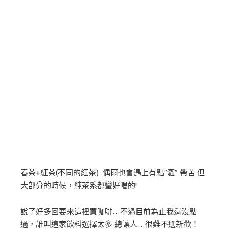
春茶+紅茶(不同的紅茶) 偶爾也會遇上有點”澀” 帶苦 但
大部分的時候，純茶系都蠻好喝的!
說了好多回要來這裡買咖啡…不過目前為止我還沒點
過，誰叫這家飲料選擇太多 總讓人…很難不選新歡！