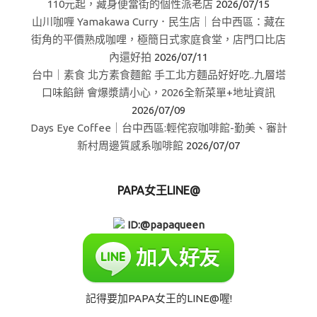
110元起，藏身便當街的個性派老店
2026/07/15
山川咖喱 Yamakawa Curry．民生店｜台中西區：藏在
街角的平價熟成咖哩，極簡日式家庭食堂，店門口比店
內還好拍
2026/07/11
台中｜素食 北方素食麵館 手工北方麵品好好吃..九層塔
口味餡餅 會爆漿請小心，2026全新菜單+地址資訊
2026/07/09
Days Eye Coffee｜台中西區:輕侘寂咖啡館-勤美、審計
新村周邊質感系咖啡館
2026/07/07
PAPA女王LINE@
ID:@papaqueen
記得要加PAPA女王的LINE@喔!