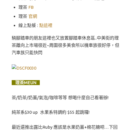
理茶
FB
理茶
官網
線上點餐 :
點這裡
騎腳踏車的朋友這裡也又放置腳踏車休息區..中美街的理
茶離向上市場很近~周圍很多美食所以機車族很好停，但
汽車族只能快閃
理茶MEUN
茶/奶茶/奶蓋/氣泡/咖啡等等 想喝什麼自己看著辦!
純茶系$30 up 水果系特調約 $55 起跳囉!
最近還推出露比Ruby 應該是水果奶蓋+棉花糖吧…下回