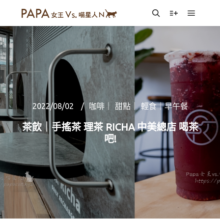
Main m
Search
More info
2022/08/02
咖啡｜ 甜點｜ 輕食｜早午餐
茶飲｜手搖茶 理茶 RICHA 中美總店 喝茶
吧!