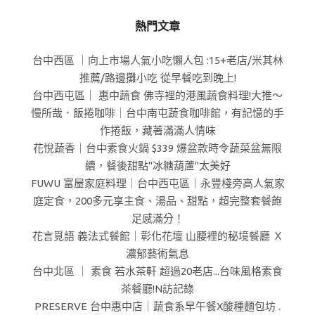
熱門文章
台中西區 ｜向上市場人氣小吃懶人包 :15+老店/米其林
推薦/路邊攤小吃 從早餐吃到晚上!
台中西屯區｜ 惠中蔬食 佛寺裡的港風蔬食料理!大推～
慢所哉．飯捲咖啡｜台中南屯蔬食咖啡館，有記憶的手
作捲飯，藏著滿滿人情味
花悅蔬香｜台中素食火鍋 $339 爆盆款時令蔬菜盆無限
續，餐後甜點"冰糖葫蘆"太美好
FUWU 富屋家庭料理｜台中西屯區｜永豐棧旁高人氣家
庭定食，200多元享主食、湯品、甜點，超完整套餐飽
足感滿分！
花言覓語 義法式餐館｜彰化花壇 山腰裡的秘境餐廳 Ｘ
濃郁藝術氣息
台中北區 ｜ 素食 若水茶軒 超過20老店...台味風格素食
茶餐廳!N訪記錄
PRESERVE 台中惠中店｜蔬食系早午餐X酸種麵包坊 .