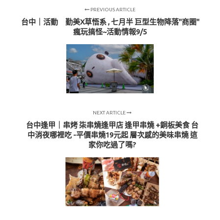
PREVIOUS ARTICLE
台中｜活動 勤美X草悟系 , 七月半 巨型生物降落"商圈"
瘋玩搞怪~活動情報9/5
NEXT ARTICLE
台中逢甲｜串烤 柒串燒逢甲店 逢甲串燒 +銅板美食 台
中消夜哪裡吃 -平價串燒19元起 層次感的美味串燒 這
家你吃過了嗎?