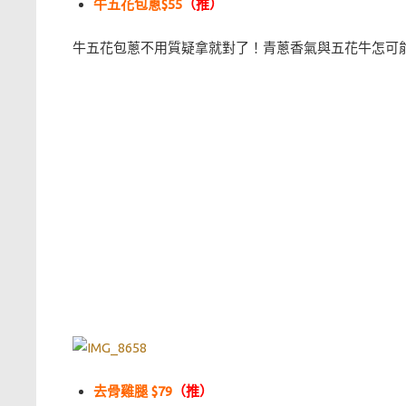
牛五花包蔥$55
（推）
牛五花包蔥不用質疑拿就對了！青蔥香氣與五花牛怎可
去骨雞腿 $79
（推）