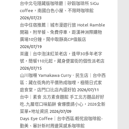
台中北屯隱藏版咖啡廳｜矽穀珈琲所 SiGu
coffee，南國白色小屋、不限時咖啡館
2026/07/23
台中住宿推薦｜城市漫遊行旅 Hotel Ramble
開箱，附早餐、免費停車，距漢神洲際購物
廣場10分鐘，鬧中取靜高CP值飯店
2026/07/19
茶廬｜台中泡沫紅茶老店，逢甲30多年老字
號，簡餐110元起，藏身便當街的個性派老店
2026/07/15
山川咖喱 Yamakawa Curry．民生店｜台中西
區：藏在街角的平價熟成咖哩，極簡日式家
庭食堂，店門口比店內還好拍
2026/07/11
台中｜素食 北方素食麵館 手工北方麵品好好
吃..九層塔口味餡餅 會爆漿請小心，2026全新
菜單+地址資訊
2026/07/09
Days Eye Coffee｜台中西區:輕侘寂咖啡館-
勤美、審計新村周邊質感系咖啡館