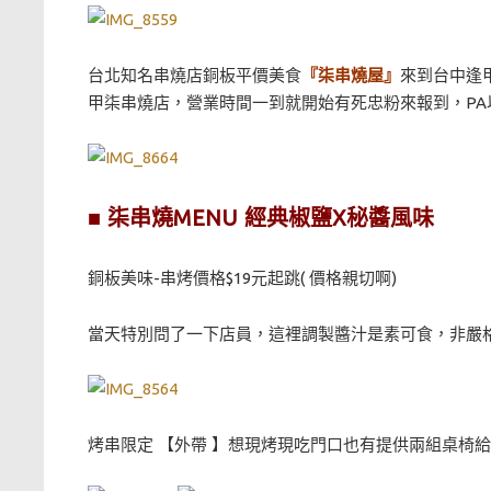
台北知名串燒店銅板平價美食
『柒串燒屋』
來到台中逢
甲柒串燒店，營業時間一到就開始有死忠粉來報到，PA
■ 柒串燒MENU 經典椒鹽X秘醬風味
銅板美味-串烤價格$19元起跳( 價格親切啊)
當天特別問了一下店員，這裡調製醬汁是素可食，非嚴
烤串限定 【外帶 】想現烤現吃門口也有提供兩組桌椅給