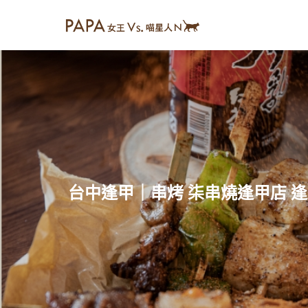
台中逢甲｜串烤 柒串燒逢甲店 逢