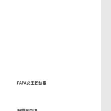
PAPA女王粉絲團
肥貓黑白切