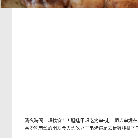
消夜時間－想找食！！逛逢甲想吃烤串-走一趟柒串燒
喜愛吃串燒的朋友今天想吃豆干串烤還是去骨雞腿排下午 16