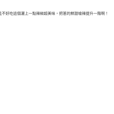
能不好吃這個灑上一點辣椒超美味，把蔥的鮮甜嗆辣提升一階啊！