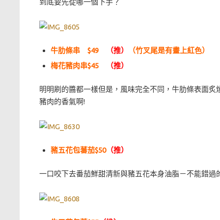
到底要先從哪一個下手？
牛肋條串 $49
（推）
（竹叉尾是有畫上紅色）
梅花豬肉串$45
（推）
明明刷的醬都一樣但是，風味完全不同，牛肋條表面炙
豬肉的香氣啊!
豬五花包蕃茄$50
（推）
一口咬下去番茄鮮甜清新與豬五花本身油脂－不能錯過的