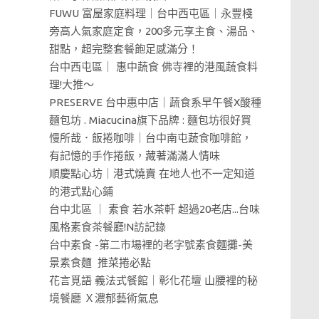
FUWU 富屋家庭料理｜台中西屯區｜永豐棧
旁高人氣家庭定食，200多元享主食、湯品、
甜點，超完整套餐飽足感滿分！
台中西屯區｜ 惠中蔬食 佛寺裡的港風蔬食料
理!大推～
PRESERVE 台中惠中店｜蔬食系早午餐X酸種
麵包坊 . Miacucina旗下品牌 : 麵包坊很好買
慢所哉．飯捲咖啡｜台中南屯蔬食咖啡館，
有記憶的手作捲飯，藏著滿滿人情味
順慶點心坊｜港式燒賣 在地人也不一定知道
的港式點心鋪
台中北區 ｜ 素食 若水茶軒 超過20老店...台味
風格素食茶餐廳!N訪記錄
台中素食 -第二市場裡的老字號素食麵攤-美
景素食麵 推菜捲必點
花言覓語 義法式餐館｜彰化花壇 山腰裡的秘
境餐廳 Ｘ濃郁藝術氣息