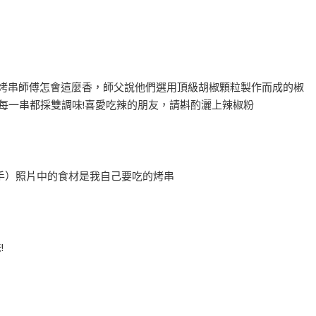
問烤串師傅怎會這麼香，師父說他們選用頂級胡椒顆粒製作而成的椒
製每一串都採雙調味!喜愛吃辣的朋友，請斟酌灑上辣椒粉
手）照片中的食材是我自己要吃的烤串
!