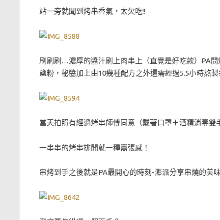
站一旁就聞到烤串香氣，太欠吃!!
刷刷刷…濃厚的醬汁刷上肉串上（直覺是好吃款）PA
鹽粉，秘醬加上由10幾種配方之外還需經過5.5小時熬
當天拍照有經過烤串師傅同意（戴著口罩＋酒精消毒雙
一串串的烤串排開就一種囂張感！
串烤到手之後就是PA最開心的時刻-澎派分享串燒的美味