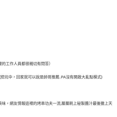
裡的工作人員都很親切有問答）
挖坑中，回家就可以說是帥哥推薦..PA沒有開啟大亂點模式)
的美味，網友情報這裡的烤串功夫一流,層層刷上秘製醬汁最後撒上天