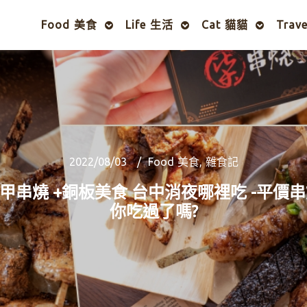
Food 美食
Life 生活
Cat 貓貓
Trav
2022/08/03
Food 美食
,
雜食記
甲串燒 +銅板美食 台中消夜哪裡吃 -平價串
你吃過了嗎?