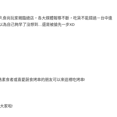
甲,食尚玩家親臨總店，各大媒體報導不斷，吃貨不能錯過－台中逢
以為自己夠早了沒想到…還是被搶先一步XD
格素食者或喜愛蔬食烤串的朋友可以來這裡吃烤串!
大家啦!