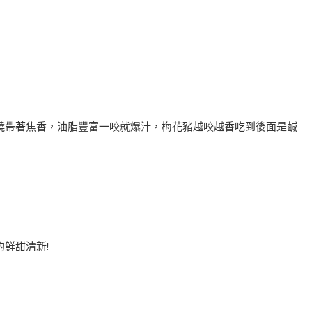
燒帶著焦香，油脂豐富一咬就爆汁，梅花豬越咬越香吃到後面是鹹
鮮甜清新!