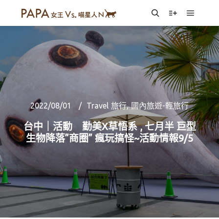
Main m
Search
More info
2022/08/01
Travel 旅行
,
國內旅遊-輕旅行
台中｜活動 勤美X草悟系 , 七月半 巨型
生物降落”商圈” 瘋玩搞怪~活動情報9/5