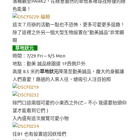
落橫躺至PARK2，在綠意盎然的草悟系裡尋找修復的綠
色能量！
這次７月辦的活動一點也不恐怖，更多可愛更多逗趣！
除了這裡之外另一個大型生物設置在”勤美誠品”非常顯
眼
草地狀元
時間：7/29 Fri – 9/5 Mon
地點：勤美 誠品綠園道 1F西側戶外
高度 8.5 米的
草地狀元
降落至勤美誠品，龐大的身軀讓
人們喜愛！路過的人來人往，總吸引人注目拍照
除門口這兩個可愛的小東西之外(ㄜ~ 不小 我還要抬頭仰
望才能看到它們 )
入內還有這次展覽可愛小物
往B1 也有設置這回妖怪們