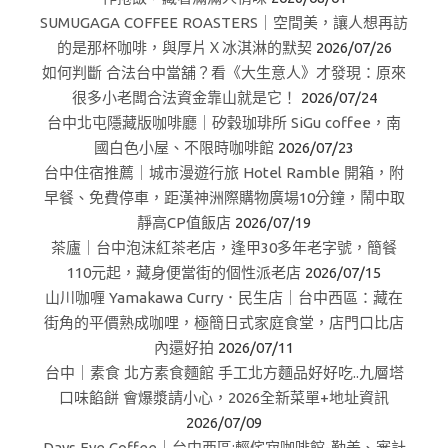
SUMUGAGA COFFEE ROASTERS｜空間美，讓人想再訪
的是那杯咖啡，與厚片Ｘ冰淇淋的默契
2026/07/26
如何判斷 合法台中當舖？看《大生意人》才發現：原來
很多小老闆合法資金靠山就是它！
2026/07/24
台中北屯隱藏版咖啡廳｜矽穀珈琲所 SiGu coffee，南
國白色小屋、不限時咖啡館
2026/07/23
台中住宿推薦｜城市漫遊行旅 Hotel Ramble 開箱，附
早餐、免費停車，距漢神洲際購物廣場10分鐘，鬧中取
靜高CP值飯店
2026/07/19
茶廬｜台中泡沫紅茶老店，逢甲30多年老字號，簡餐
110元起，藏身便當街的個性派老店
2026/07/15
山川咖喱 Yamakawa Curry．民生店｜台中西區：藏在
街角的平價熟成咖哩，極簡日式家庭食堂，店門口比店
內還好拍
2026/07/11
台中｜素食 北方素食麵館 手工北方麵品好好吃..九層塔
口味餡餅 會爆漿請小心，2026全新菜單+地址資訊
2026/07/09
Days Eye Coffee｜台中西區:輕侘寂咖啡館-勤美、審計