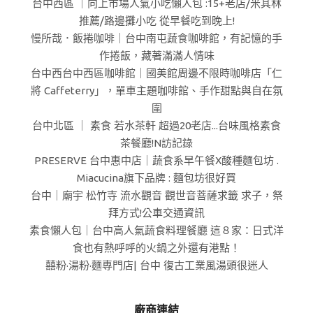
台中西區 ｜向上市場人氣小吃懶人包 :15+老店/米其林
推薦/路邊攤小吃 從早餐吃到晚上!
慢所哉．飯捲咖啡｜台中南屯蔬食咖啡館，有記憶的手
作捲飯，藏著滿滿人情味
台中西台中西區咖啡館｜國美館周邊不限時咖啡店「仁
將 Caffeterry」，單車主題咖啡館、手作甜點與自在氛
圍
台中北區 ｜ 素食 若水茶軒 超過20老店...台味風格素食
茶餐廳!N訪記錄
PRESERVE 台中惠中店｜蔬食系早午餐X酸種麵包坊 .
Miacucina旗下品牌 : 麵包坊很好買
台中｜廟宇 松竹寺 流水觀音 觀世音菩薩求籤 求子，祭
拜方式!公車交通資訊
素食懶人包｜台中高人氣蔬食料理餐廳 這８家：日式洋
食也有熱呼呼的火鍋之外還有港點！
囍粉·湯粉·麵專門店| 台中 復古工業風湯頭很迷人
廠商連結