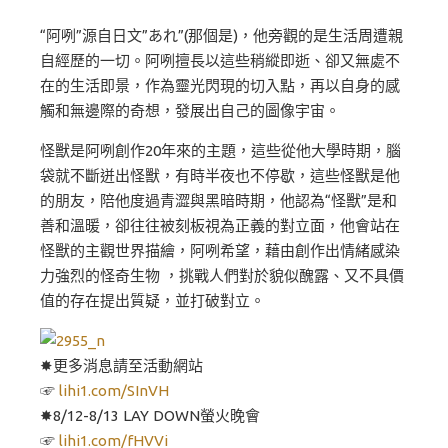
“阿咧”源自日文”あれ”(那個是)，他旁觀的是生活周遭親
自經歷的一切。阿咧擅長以這些稍縱即逝、卻又無處不
在的生活即景，作為靈光閃現的切入點，再以自身的感
觸和無邊際的奇想，發展出自己的圖像宇宙。
怪獸是阿咧創作20年來的主題，這些從他大學時期，腦
袋就不斷迸出怪獸，有時半夜也不停歇，這些怪獸是他
的朋友，陪他度過青澀與黑暗時期，他認為“怪獸”是和
善和溫暖，卻往往被刻板視為正義的對立面，他會站在
怪獸的主觀世界描繪，阿咧希望，藉由創作出情緒感染
力強烈的怪奇生物 ，挑戰人們對於貌似醜露、又不具價
值的存在提出質疑，並打破對立。
✸更多消息請至活動網站​
☞
lihi1.com/SInVH​
✸8/12-8/13 LAY DOWN螢火晚會​
☞
lihi1.com/fHVVi​