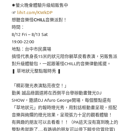
✸螢火晚會體驗升級組販售中​
☞
lihi1.com/KWkDP​
想聽音樂怪
CHILL
音樂派對！
時間：
8/12 Fri – 8/13 Sat
19:00-22:00
地點：台中市民廣場
搞怪代表身長15米的狀元陪你躺草皮看表演，另販售派
對升級體驗包，一起跟著怪CHILL的音樂律動搖擺。
❚ 草地狀元整點報時秀 ❚ ​
「精彩聲光表演點亮夜空！」​
勤美 誠品綠園道將在西側平台舉辦動畫聲光DJ
SHOW，邀請DJ Afuro George開場，每個整點還有
「草地狀元」的報時燈光秀，用對話框動畫呈現，搭配
音樂與絢爛的燈光效果，呈現張力十足的觀看體驗！​
有興趣的朋友可以去看看！！（PA這天沒有窩到晚上的
整點秀就跑了….有路過的朋友可以停下腳步欣賞欣賞)