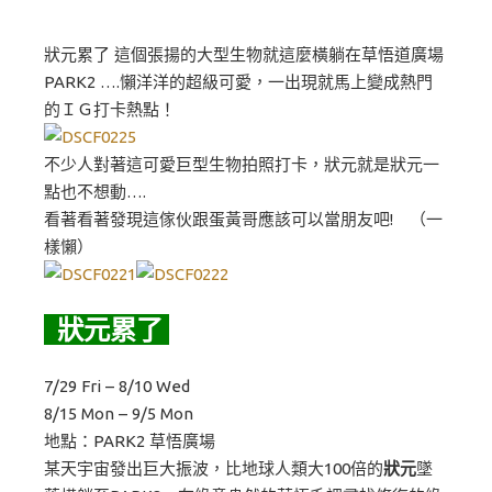
狀元累了 這個張揚的大型生物就這麼橫躺在草悟道廣場
PARK2 ….懶洋洋的超級可愛，一出現就馬上變成熱門
的ＩＧ打卡熱點！
不少人對著這可愛巨型生物拍照打卡，狀元就是狀元一
點也不想動….
看著看著發現這傢伙跟蛋黃哥應該可以當朋友吧! （一
樣懶）
狀元累了
7/29 Fri – 8/10 Wed
8/15 Mon – 9/5 Mon
地點：PARK2 草悟廣場
某天宇宙發出巨大振波，比地球人類大100倍的
狀元
墜