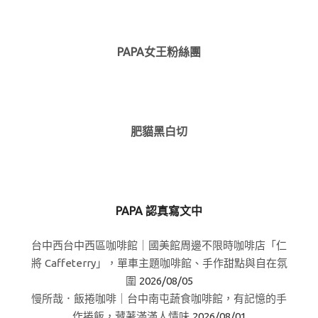
PAPA女王粉絲團
肥貓黑白切
PAPA 認真寫文中
台中西台中西區咖啡館｜國美館周邊不限時咖啡店「仁
將 Caffeterry」，單車主題咖啡館、手作甜點與自在氛
圍
2026/08/05
慢所哉．飯捲咖啡｜台中南屯蔬食咖啡館，有記憶的手
作捲飯，藏著滿滿人情味
2026/08/01