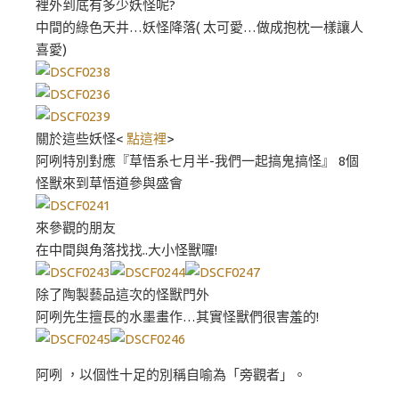
裡外到底有多少妖怪呢?
中間的綠色天井…妖怪降落( 太可愛…做成抱枕一樣讓人
喜愛)
關於這些妖怪<
點這裡
>
阿咧特別對應『草悟系七月半-我們一起搞鬼搞怪』 8個
怪獸來到草悟道參與盛會
來參觀的朋友
在中間與角落找找..大小怪獸囉!
除了陶製藝品這次的怪獸門外
阿咧先生擅長的水墨畫作…其實怪獸們很害羞的!
阿咧 ，以個性十足的別稱自喻為「旁觀者」。