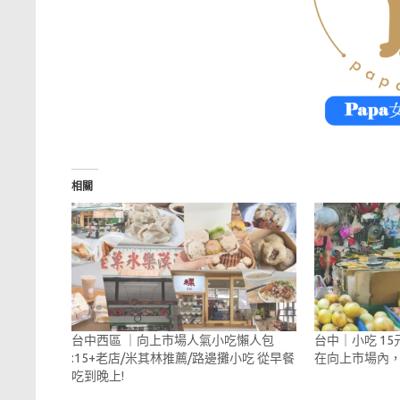
相關
台中西區 ｜向上市場人氣小吃懶人包
台中｜小吃 15
:15+老店/米其林推薦/路邊攤小吃 從早餐
在向上市場內
吃到晚上!