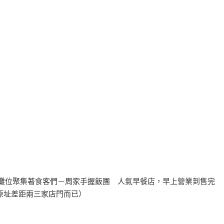
個攤位聚集著食客們－周家手握飯團 人氣早餐店，早上營業到售完
原址差距兩三家店門而已）