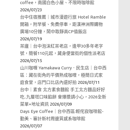
coffee，南國白色小屋、不限時咖啡館
2026/07/23
台中住宿推薦｜城市漫遊行旅 Hotel Ramble
開箱，附早餐、免費停車，距漢神洲際購物
廣場10分鐘，鬧中取靜高CP值飯店
2026/07/19
茶廬｜台中泡沫紅茶老店，逢甲30多年老字
號，簡餐110元起，藏身便當街的個性派老店
2026/07/15
山川咖喱 Yamakawa Curry．民生店｜台中西
區：藏在街角的平價熟成咖哩，極簡日式家
庭食堂，店門口比店內還好拍
2026/07/11
台中｜素食 北方素食麵館 手工北方麵品好好
吃..九層塔口味餡餅 會爆漿請小心，2026全新
菜單+地址資訊
2026/07/09
Days Eye Coffee｜台中西區:輕侘寂咖啡館-
勤美、審計新村周邊質感系咖啡館
2026/07/07