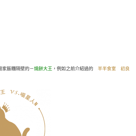
周家飯糰隔壁的－
燒餅大王
，例如之前介紹過的
半半食室
初良