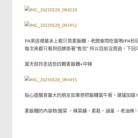
PA來這裡基本上都只買素飯糰，老闆會問吃蛋嗎!!PA秒
每次來都只看到招牌掛著”售完” 所以目前沒買過，下回可
當天就拎走這些四顆素飯糰+中辣
貼心提醒食量大的朋友如果想把飯糰當午餐，建議加飯1
素飯糰的內容物:酸菜 ，辣菜脯，素鬆，滷蛋 ，老油條 !