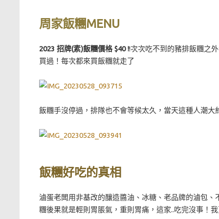
周家飯糰MENU
2023 招牌(素)飯糰價格 $40 !
!次次吃不到的豬排飯糰之
買過！每次都來買飯糰就走了
飯糰手沒停過，排隊也不會等候太久，當天這種人潮大約1
飯糰好吃的真相
滷蛋老闆用非基改的釀造醬油、冰糖、老品牌的滷包、不
糰後果就是輕則胃脹氣，重則胃痛，這家..吃完沒事！