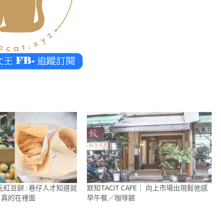
元紅豆餅 : 巷仔人才知道就
默知TACIT CAFE｜ 向上市場出現鬆弛感
，真的在裡面
早午餐／咖啡館