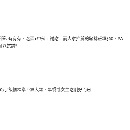
回答: 有有有，吃蛋+中辣，謝謝，而大家推薦的豬排飯糰$60，PA
以試試!!
0元!!飯糰標準不算大顆，早餐或女生吃剛好而已