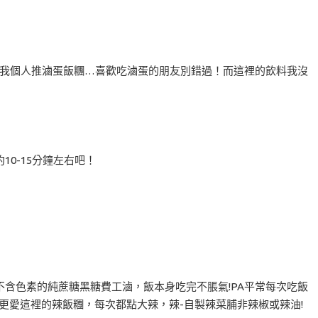
外我個人推滷蛋飯糰…喜歡吃滷蛋的朋友別錯過！而這裡的飲料我沒
0-15分鐘左右吧！
含色素的純蔗糖黑糖費工滷，飯本身吃完不脹氣!PA平常每次吃飯
我更愛這裡的辣飯糰，每次都點大辣，辣-自製辣菜脯非辣椒或辣油!