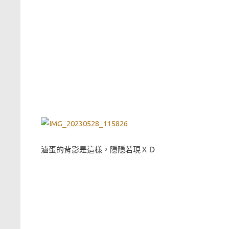
滷蛋的背影是這樣，隱隱若現ＸＤ