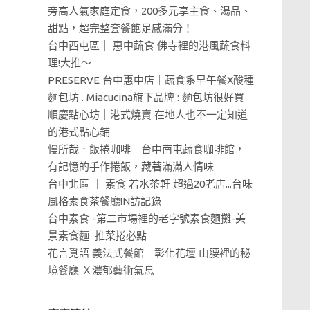
旁高人氣家庭定食，200多元享主食、湯品、
甜點，超完整套餐飽足感滿分！
台中西屯區｜ 惠中蔬食 佛寺裡的港風蔬食料
理!大推～
PRESERVE 台中惠中店｜蔬食系早午餐X酸種
麵包坊 . Miacucina旗下品牌 : 麵包坊很好買
順慶點心坊｜港式燒賣 在地人也不一定知道
的港式點心鋪
慢所哉．飯捲咖啡｜台中南屯蔬食咖啡館，
有記憶的手作捲飯，藏著滿滿人情味
台中北區 ｜ 素食 若水茶軒 超過20老店...台味
風格素食茶餐廳!N訪記錄
台中素食 -第二市場裡的老字號素食麵攤-美
景素食麵 推菜捲必點
花言覓語 義法式餐館｜彰化花壇 山腰裡的秘
境餐廳 Ｘ濃郁藝術氣息