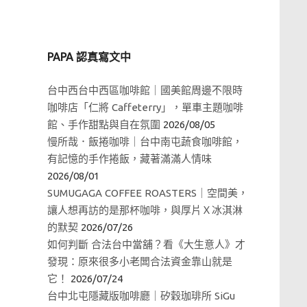
PAPA 認真寫文中
台中西台中西區咖啡館｜國美館周邊不限時
咖啡店「仁將 Caffeterry」，單車主題咖啡
館、手作甜點與自在氛圍
2026/08/05
慢所哉．飯捲咖啡｜台中南屯蔬食咖啡館，
有記憶的手作捲飯，藏著滿滿人情味
2026/08/01
SUMUGAGA COFFEE ROASTERS｜空間美，
讓人想再訪的是那杯咖啡，與厚片Ｘ冰淇淋
的默契
2026/07/26
如何判斷 合法台中當舖？看《大生意人》才
發現：原來很多小老闆合法資金靠山就是
它！
2026/07/24
台中北屯隱藏版咖啡廳｜矽穀珈琲所 SiGu