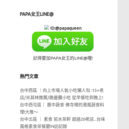
PAPA女王LINE@
ID:@papaqueen
記得要加PAPA女王的LINE@喔!
熱門文章
台中西區 ｜向上市場人氣小吃懶人包 :15+老
店/米其林推薦/路邊攤小吃 從早餐吃到晚上!
台中西屯區｜ 惠中蔬食 佛寺裡的港風蔬食料
理!大推～
台中北區 ｜ 素食 若水茶軒 超過20老店...台味
風格素食茶餐廳!N訪記錄