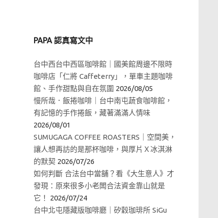
PAPA 認真寫文中
台中西台中西區咖啡館｜國美館周邊不限時
咖啡店「仁將 Caffeterry」，單車主題咖啡
館、手作甜點與自在氛圍
2026/08/05
慢所哉．飯捲咖啡｜台中南屯蔬食咖啡館，
有記憶的手作捲飯，藏著滿滿人情味
2026/08/01
SUMUGAGA COFFEE ROASTERS｜空間美，
讓人想再訪的是那杯咖啡，與厚片Ｘ冰淇淋
的默契
2026/07/26
如何判斷 合法台中當舖？看《大生意人》才
發現：原來很多小老闆合法資金靠山就是
它！
2026/07/24
台中北屯隱藏版咖啡廳｜矽穀珈琲所 SiGu