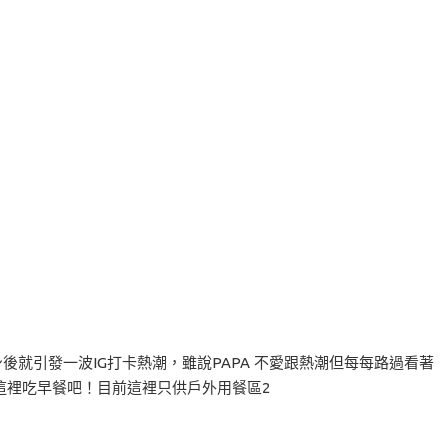
上市場現身後就引發一波IG打卡熱潮，雖說PAPA 不愛跟熱潮但每每路過看著
這裡吃早餐吧！目前這裡只供戶外用餐區2