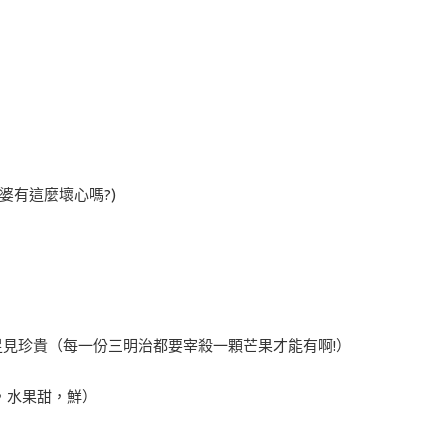
婆有這麼壞心嗎?)
，足見珍貴（每一份三明治都要宰殺一顆芒果才能有啊!）
，水果甜，鮮）