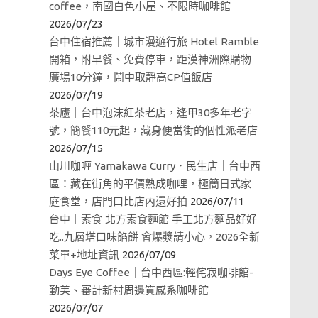
coffee，南國白色小屋、不限時咖啡館
2026/07/23
台中住宿推薦｜城市漫遊行旅 Hotel Ramble
開箱，附早餐、免費停車，距漢神洲際購物
廣場10分鐘，鬧中取靜高CP值飯店
2026/07/19
茶廬｜台中泡沫紅茶老店，逢甲30多年老字
號，簡餐110元起，藏身便當街的個性派老店
2026/07/15
山川咖喱 Yamakawa Curry．民生店｜台中西
區：藏在街角的平價熟成咖哩，極簡日式家
庭食堂，店門口比店內還好拍
2026/07/11
台中｜素食 北方素食麵館 手工北方麵品好好
吃..九層塔口味餡餅 會爆漿請小心，2026全新
菜單+地址資訊
2026/07/09
Days Eye Coffee｜台中西區:輕侘寂咖啡館-
勤美、審計新村周邊質感系咖啡館
2026/07/07