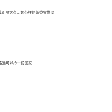
萬別喝太久…奶茶裡的茶香會變淡
 路過可以拎一份回家