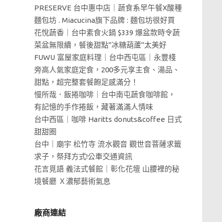
PRESERVE 台中惠中店｜蔬食系早午餐X酸種
麵包坊 . Miacucina旗下品牌 : 麵包坊很好買
花悅蔬香｜台中素食火鍋 $339 爆盆款時令蔬
菜盆無限續，餐後甜點"冰糖葫蘆"太美好
FUWU 富屋家庭料理｜台中西屯區｜永豐棧
旁高人氣家庭定食，200多元享主食、湯品、
甜點，超完整套餐飽足感滿分！
慢所哉．飯捲咖啡｜台中南屯蔬食咖啡館，
有記憶的手作捲飯，藏著滿滿人情味
台中西區｜咖啡 Haritts donuts&coffee 日式
甜甜圈
台中｜廟宇 松竹寺 流水觀音 觀世音菩薩求籤
求子，祭拜方式!公車交通資訊
花言覓語 義法式餐館｜彰化花壇 山腰裡的秘
境餐廳 Ｘ濃郁藝術氣息
廠商連結