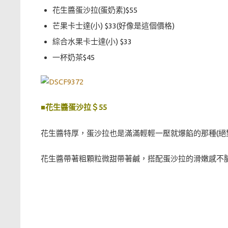
花生醬蛋沙拉(蛋奶素)$55
芒果卡士達(小) $33(好像是這個價格)
綜合水果卡士達(小) $33
一杯奶茶$45
■花生醬蛋沙拉＄55
花生醬特厚，蛋沙拉也是滿滿輕輕一壓就爆餡的那種(絕
花生醬帶著粗顆粒微甜帶著鹹，搭配蛋沙拉的滑嫩感不