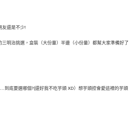
友還是不少!
的三明治挑選，盒裝（大份量）半邊（小份量）都幫大家準備好了
…到底要選哪個?(還好我不吃芋頭 XD）想芋頭控會愛這裡的芋頭