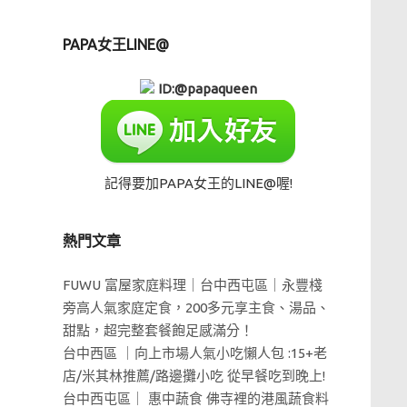
PAPA女王LINE@
ID:@papaqueen
記得要加PAPA女王的LINE@喔!
熱門文章
FUWU 富屋家庭料理｜台中西屯區｜永豐棧
旁高人氣家庭定食，200多元享主食、湯品、
甜點，超完整套餐飽足感滿分！
台中西區 ｜向上市場人氣小吃懶人包 :15+老
店/米其林推薦/路邊攤小吃 從早餐吃到晚上!
台中西屯區｜ 惠中蔬食 佛寺裡的港風蔬食料