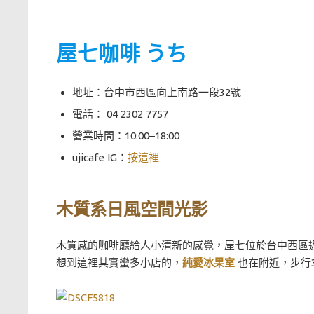
屋七咖啡 うち
地址：台中市西區向上南路一段32號
電話： 04 2302 7757
營業時間：10:00–18:00
ujicafe IG：
按這裡
木質系日風空間光影
木質感的咖啡廳給人小清新的感覺，屋七位於台中西區
想到這裡其實蠻多小店的，
純愛冰果室
也在附近，步行