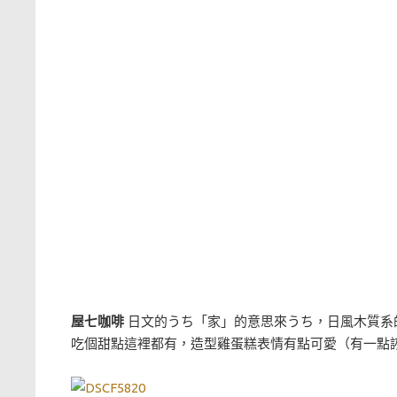
屋七咖啡
日文的うち「家」的意思來うち，日風木質系
吃個甜點這裡都有，造型雞蛋糕表情有點可愛（有一點