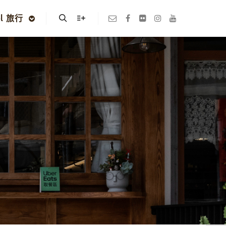
el 旅行
Search
More info