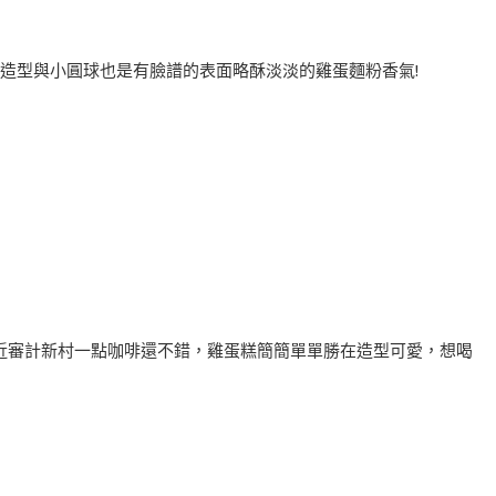
造型與小圓球也是有臉譜的表面略酥淡淡的雞蛋麵粉香氣!
近審計新村一點咖啡還不錯，雞蛋糕簡簡單單勝在造型可愛，想喝