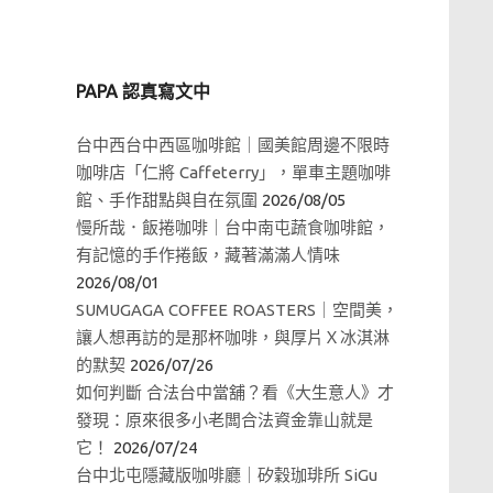
PAPA 認真寫文中
台中西台中西區咖啡館｜國美館周邊不限時
咖啡店「仁將 Caffeterry」，單車主題咖啡
館、手作甜點與自在氛圍
2026/08/05
慢所哉．飯捲咖啡｜台中南屯蔬食咖啡館，
有記憶的手作捲飯，藏著滿滿人情味
2026/08/01
SUMUGAGA COFFEE ROASTERS｜空間美，
讓人想再訪的是那杯咖啡，與厚片Ｘ冰淇淋
的默契
2026/07/26
如何判斷 合法台中當舖？看《大生意人》才
發現：原來很多小老闆合法資金靠山就是
它！
2026/07/24
台中北屯隱藏版咖啡廳｜矽穀珈琲所 SiGu