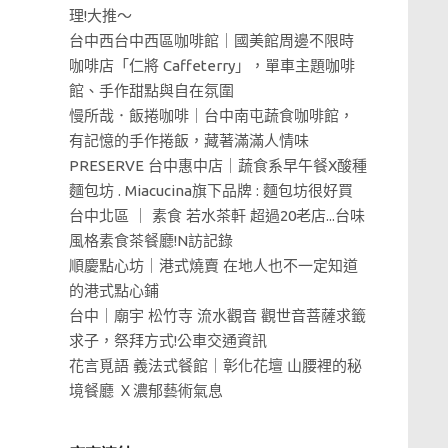
理!大推～
台中西台中西區咖啡館｜國美館周邊不限時
咖啡店「仁將 Caffeterry」，單車主題咖啡
館、手作甜點與自在氛圍
慢所哉．飯捲咖啡｜台中南屯蔬食咖啡館，
有記憶的手作捲飯，藏著滿滿人情味
PRESERVE 台中惠中店｜蔬食系早午餐X酸種
麵包坊 . Miacucina旗下品牌 : 麵包坊很好買
台中北區 ｜ 素食 若水茶軒 超過20老店...台味
風格素食茶餐廳!N訪記錄
順慶點心坊｜港式燒賣 在地人也不一定知道
的港式點心鋪
台中｜廟宇 松竹寺 流水觀音 觀世音菩薩求籤
求子，祭拜方式!公車交通資訊
花言覓語 義法式餐館｜彰化花壇 山腰裡的秘
境餐廳 Ｘ濃郁藝術氣息