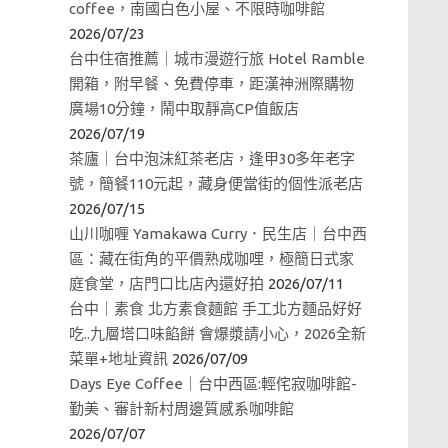
coffee，南國白色小屋、不限時咖啡館
2026/07/23
台中住宿推薦｜城市漫遊行旅 Hotel Ramble
開箱，附早餐、免費停車，距漢神洲際購物
廣場10分鐘，鬧中取靜高CP值飯店
2026/07/19
茶廬｜台中泡沫紅茶老店，逢甲30多年老字
號，簡餐110元起，藏身便當街的個性派老店
2026/07/15
山川咖喱 Yamakawa Curry．民生店｜台中西
區：藏在街角的平價熟成咖哩，極簡日式家
庭食堂，店門口比店內還好拍
2026/07/11
台中｜素食 北方素食麵館 手工北方麵品好好
吃..九層塔口味餡餅 會爆漿請小心，2026全新
菜單+地址資訊
2026/07/09
Days Eye Coffee｜台中西區:輕侘寂咖啡館-
勤美、審計新村周邊質感系咖啡館
2026/07/07