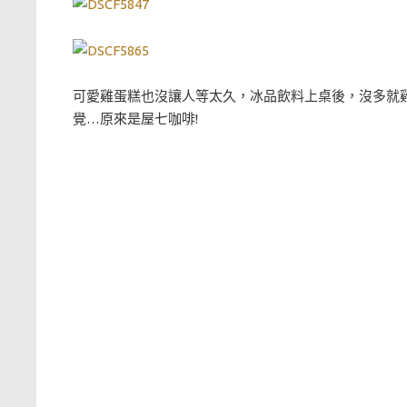
可愛雞蛋糕也沒讓人等太久，冰品飲料上桌後，沒多就雞
覺…原來是屋七咖啡!