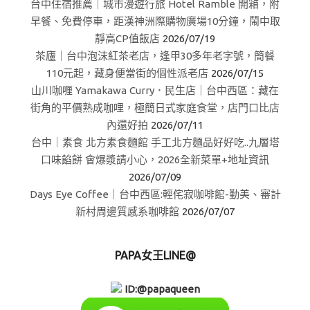
台中住宿推薦｜城市漫遊行旅 Hotel Ramble 開箱，附
早餐、免費停車，距漢神洲際購物廣場10分鐘，鬧中取
靜高CP值飯店
2026/07/19
茶廬｜台中泡沫紅茶老店，逢甲30多年老字號，簡餐
110元起，藏身便當街的個性派老店
2026/07/15
山川咖喱 Yamakawa Curry．民生店｜台中西區：藏在
街角的平價熟成咖哩，極簡日式家庭食堂，店門口比店
內還好拍
2026/07/11
台中｜素食 北方素食麵館 手工北方麵品好好吃..九層塔
口味餡餅 會爆漿請小心，2026全新菜單+地址資訊
2026/07/09
Days Eye Coffee｜台中西區:輕侘寂咖啡館-勤美、審計
新村周邊質感系咖啡館
2026/07/07
PAPA女王LINE@
ID:@papaqueen