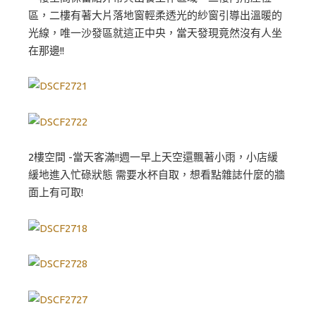
區，二樓有著大片落地窗輕柔透光的紗窗引導出溫暖的
光線，唯一沙發區就這正中央，當天發現竟然沒有人坐
在那邊!!
2樓空間 -當天客滿!!週一早上天空還飄著小雨，小店緩
緩地進入忙碌狀態 需要水杯自取，想看點雜誌什麼的牆
面上有可取!