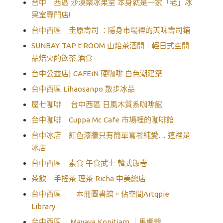
台中｜西區 沙漠樂冰果室 本身就是一家「老」冰
果室專門店!
台中西區｜圭原壽司 ：隱身市場裡的美味壽司鋪
SUNBAY TAP t’ROOM 山焙茶酒間｜輕日式空間
品焙火酌飲茶.酒食
台中公益店| CAFEiN 硬咖啡 白色潮建築
台中西區 Lihaosanpo 散步冰品
屋七咖啡 ｜台中西區 日風木質系咖啡館
台中咖啡｜Cuppa Mc Cafe 市場裡的咖啡館
台中冰店｜紅色漆牆只有簡單寫著純愛… 這裡是
冰店
台中西區｜素食 午食武士 韓式飯卷
茶飲｜手搖茶 理茶 Richa 中美總店
台中西區｜ 本冊圖書館。佔空間Artqpie
Library
台中西區 ｜Mayaya Kopitiam ｜馬椰爺