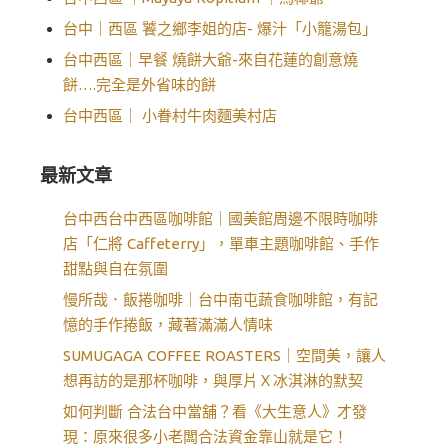
台中｜西區 饕之鄉李姐的店- 爆汁「小籠湯包」
台中西區｜早餐 燒餅大爺-來自花蓮的創意燒
餅….完全是外省味的餅
台中西區｜ 小眷村牛肉麵美村店
最新文章
台中西台中西區咖啡館｜國美館周邊不限時咖啡
店「仁將 Caffeterry」，單車主題咖啡館、手作
甜點與自在氛圍
慢所哉．飯捲咖啡｜台中南屯蔬食咖啡館，有記
憶的手作捲飯，藏著滿滿人情味
SUMUGAGA COFFEE ROASTERS｜空間美，讓人
想再訪的是那杯咖啡，與厚片Ｘ冰淇淋的默契
如何判斷 合法台中當舖？看《大生意人》才發
現：原來很多小老闆合法資金靠山就是它！