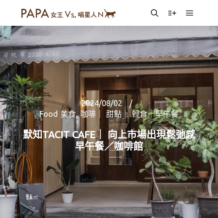
Main m
Search
More info
2024/08/02
Food 美食
,
咖啡｜ 甜點｜ 輕食｜早午餐
默知TACIT CAFE｜ 向上市場出現鬆弛感
早午餐／咖啡館