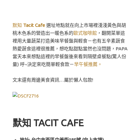
默知
Tacit Cafe
選址地點就在向上市場裡淺淺黃色與胡
桃木色系的營造出一暖色系的
歐式咖啡館
，翻開菜單這
裡用大量蔬菜打造美味早餐盤與輕食－也有五辛素蔬食
熱愛蔬食這裡很推薦，想吃點甜點當然也沒問題，PAPA
當天本來想點這裡的早餐盤後來看到隔壁桌餐點(驚人份
量) 呼~決定來吃簡單輕食款－
早午餐推薦。
文末還有周邊美食資訊…屬於懶人包款!
默知 TACIT CAFE
地址: 台中市西區中美街185號 (向上市場)