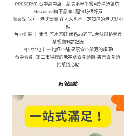
PRESERVE 台中惠中店｜蔬食系早午餐X酸種麵包坊 .
Miacucina旗下品牌 : 麵包坊很好買
順慶點心坊｜港式燒賣 在地人也不一定知道的港式點心
鋪
台中北區 ｜ 素食 若水茶軒 超過20老店...台味風格素食
茶餐廳!N訪記錄
台中北屯｜ 一炮紅茶舖 是素食茶館藏的超深!
台中素食 -第二市場裡的老字號素食麵攤-美景素食麵
推菜捲必點
廠商連結