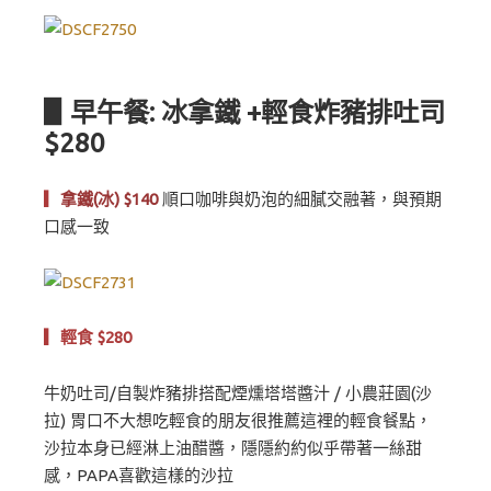
▋早午餐: 冰拿鐵 +輕食炸豬排吐司
$280
▎
拿鐵(冰) $140
順口咖啡與奶泡的細膩交融著，與預期
口感一致
▎輕食 $280
牛奶吐司/自製炸豬排搭配煙燻塔塔醬汁 / 小農莊園(沙
拉) 胃口不大想吃輕食的朋友很推薦這裡的輕食餐點，
沙拉本身已經淋上油醋醬，隱隱約約似乎帶著一絲甜
感，PAPA喜歡這樣的沙拉