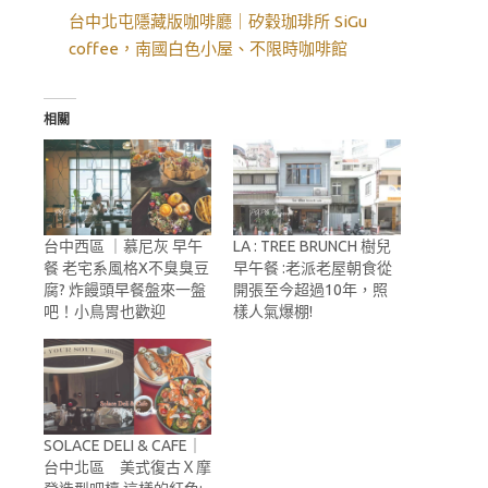
台中北屯隱藏版咖啡廳｜矽穀珈琲所 SiGu
coffee，南國白色小屋、不限時咖啡館
相關
台中西區 ｜慕尼灰 早午
LA : TREE BRUNCH 樹兒
餐 老宅系風格X不臭臭豆
早午餐 :老派老屋朝食從
腐? 炸饅頭早餐盤來一盤
開張至今超過10年，照
吧！小鳥胃也歡迎
樣人氣爆棚!
SOLACE DELI & CAFE｜
台中北區 美式復古Ｘ摩