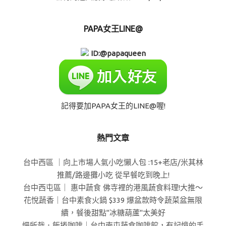
PAPA女王LINE@
ID:@papaqueen
記得要加PAPA女王的LINE@喔!
熱門文章
台中西區 ｜向上市場人氣小吃懶人包 :15+老店/米其林
推薦/路邊攤小吃 從早餐吃到晚上!
台中西屯區｜ 惠中蔬食 佛寺裡的港風蔬食料理!大推～
花悅蔬香｜台中素食火鍋 $339 爆盆款時令蔬菜盆無限
續，餐後甜點"冰糖葫蘆"太美好
慢所哉．飯捲咖啡｜台中南屯蔬食咖啡館，有記憶的手