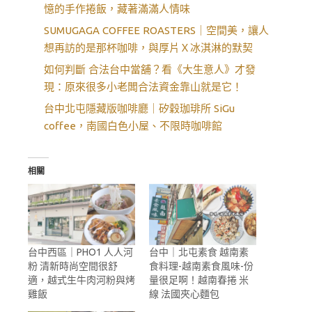
憶的手作捲飯，藏著滿滿人情味
SUMUGAGA COFFEE ROASTERS｜空間美，讓人
想再訪的是那杯咖啡，與厚片Ｘ冰淇淋的默契
如何判斷 合法台中當舖？看《大生意人》才發
現：原來很多小老闆合法資金靠山就是它！
台中北屯隱藏版咖啡廳｜矽穀珈琲所 SiGu
coffee，南國白色小屋、不限時咖啡館
相關
台中西區｜PHO1 人人河
台中｜北屯素食 越南素
粉 清新時尚空間很舒
食料理-越南素食風味-份
適，越式生牛肉河粉與烤
量很足啊！越南春捲 米
雞飯
線 法國夾心麵包