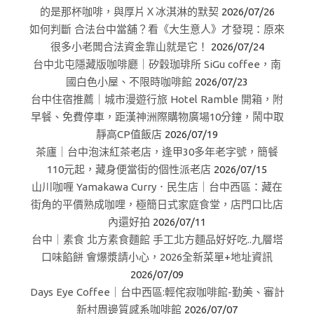
的是那杯咖啡，與厚片Ｘ冰淇淋的默契
2026/07/26
如何判斷 合法台中當舖？看《大生意人》才發現：原來
很多小老闆合法資金靠山就是它！
2026/07/24
台中北屯隱藏版咖啡廳｜矽穀珈琲所 SiGu coffee，南
國白色小屋、不限時咖啡館
2026/07/23
台中住宿推薦｜城市漫遊行旅 Hotel Ramble 開箱，附
早餐、免費停車，距漢神洲際購物廣場10分鐘，鬧中取
靜高CP值飯店
2026/07/19
茶廬｜台中泡沫紅茶老店，逢甲30多年老字號，簡餐
110元起，藏身便當街的個性派老店
2026/07/15
山川咖喱 Yamakawa Curry．民生店｜台中西區：藏在
街角的平價熟成咖哩，極簡日式家庭食堂，店門口比店
內還好拍
2026/07/11
台中｜素食 北方素食麵館 手工北方麵品好好吃..九層塔
口味餡餅 會爆漿請小心，2026全新菜單+地址資訊
2026/07/09
Days Eye Coffee｜台中西區:輕侘寂咖啡館-勤美、審計
新村周邊質感系咖啡館
2026/07/07