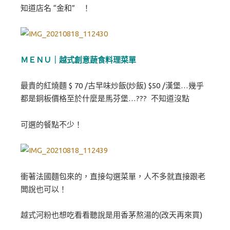
知道店名 “金和” ！
ＭＥＮＵ｜越式創意蔬食料理菜單
最貴的紅燒麵 $ 70 /古早味炒飯(炒飯) $50 /漢堡…幾乎
都是銅板價格至於什麼是馬芬堡…??? 不知道沒點
可選的餐點不少！
衝著法國麵包來的，直接勾選菜單，人不多就直接跟老
闆說也可以！
越式河粉也想吃看看聽說是用香茅熬湯的(改天再來買)