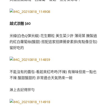
越式涼麵 $60
米線(白色Q彈米線) 花生顆粒 美生菜少許 薄荷葉 醃製過
的紅白蘿蔔絲(酸甜) 搭配這家招牌蕎麥素排(有點像豆包)
蠻好吃的
不能沒有的醬包-看起來紅咚咚(不辣) 有辣味但是一點也
不辣 酸甜酸甜的 非常適合天氣熱來一碗
淋上去記得拌勻