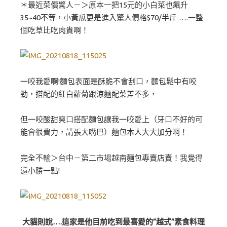
＊最近菜價驚人－＞原本一把15元的小白菜也飆升
35~40不等，小黃瓜更是進入驚人價格$70/半斤 ….一整
個吃草比吃肉貴啊！
一咬我愛啊!麵包表面是酥脆不會刮口，麵包鬆中有咬
勁，搭配的紅白蘿蔔跟涼麵配菜差不多，
但一咬酸甜爽口搭配麵包讓我一咬愛上（牙口不好的可
能會很費力，請張大嘴巴）麵包本人大大加分啊！
完全不輸＞台中－第二市場越南麵包專賣店賣！我覺得
還小勝一點!
大貓則說….這家是他目前吃到最喜愛的”越式”素食料理