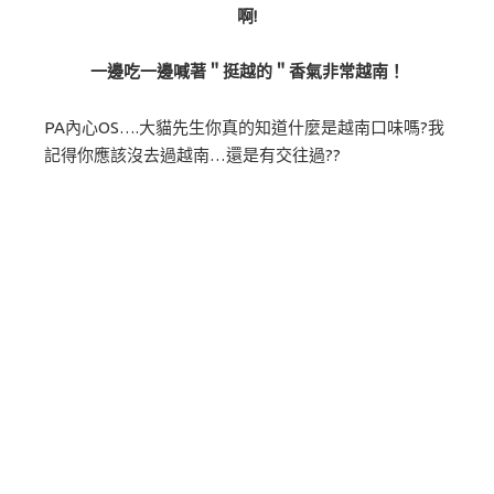
啊!
一邊吃一邊喊著＂挺越的＂香氣非常越南！
PA內心OS….大貓先生你真的知道什麼是越南口味嗎?我
記得你應該沒去過越南…還是有交往過??