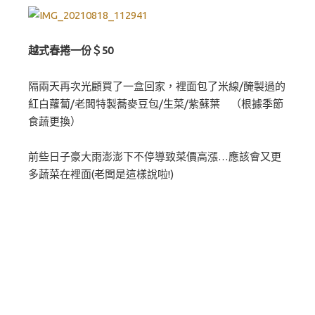
越式春捲一份＄50
隔兩天再次光顧買了一盒回家，裡面包了米線/醃製過的
紅白蘿蔔/老闆特製蕎麥豆包/生菜/紫蘇葉 （根據季節
食蔬更換）
前些日子豪大雨澎澎下不停導致菜價高漲…應該會又更
多蔬菜在裡面(老闆是這樣說啦!)