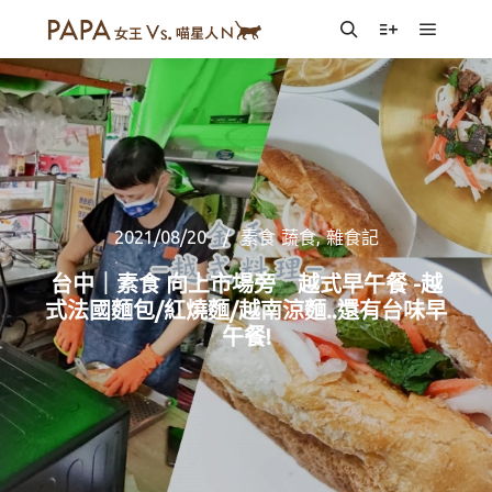
Main m
Search
More info
2021/08/20
素食 蔬食
,
雜食記
台中｜素食 向上市場旁 越式早午餐 -越
式法國麵包/紅燒麵/越南涼麵..還有台味早
午餐!