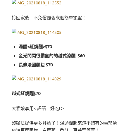
拎回家後…不免俗照舊來個簡單擺盤！
湯麵<紅燒麵>$70
金光閃閃很霸氣的的越式涼麵 $60
長條法國麵包 $70
越式紅燒麵$70
大貓娘享用< 評語 好吃!＞
沒辦法提供更多評論了！湯頭聞起來還不錯有的蕃茄清
爽油豆腐兩塊 白蘿蔔 香菇 豆芽菜等等！