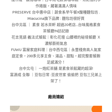
作捲飯，藏著滿滿人情味
PRESERVE 台中惠中店｜蔬食系早午餐X酸種麵包坊 .
Miacucina旗下品牌 : 麵包坊很好買
台中北區 ｜ 素食 若水茶軒 超過20老店...台味風格素食
茶餐廳!N訪記錄
花言覓語 義法式餐館｜彰化花壇 山腰裡的秘境餐廳 Ｘ
濃郁藝術氣息
FUWU 富屋家庭料理｜台中西屯區｜永豐棧旁高人氣家
庭定食，200多元享主食、湯品、甜點，超完整套餐飽
足感滿分！
台中北屯｜ 一炮紅茶舖 是素食茶館藏的超深!
富源成 全聯 ｜豆包日常 :豆皮世家 偷偷把 豆包三兄弟上
架了！
廠商連結