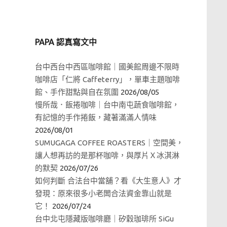
PAPA 認真寫文中
台中西台中西區咖啡館｜國美館周邊不限時
咖啡店「仁將 Caffeterry」，單車主題咖啡
館、手作甜點與自在氛圍
2026/08/05
慢所哉．飯捲咖啡｜台中南屯蔬食咖啡館，
有記憶的手作捲飯，藏著滿滿人情味
2026/08/01
SUMUGAGA COFFEE ROASTERS｜空間美，
讓人想再訪的是那杯咖啡，與厚片Ｘ冰淇淋
的默契
2026/07/26
如何判斷 合法台中當舖？看《大生意人》才
發現：原來很多小老闆合法資金靠山就是
它！
2026/07/24
台中北屯隱藏版咖啡廳｜矽穀珈琲所 SiGu