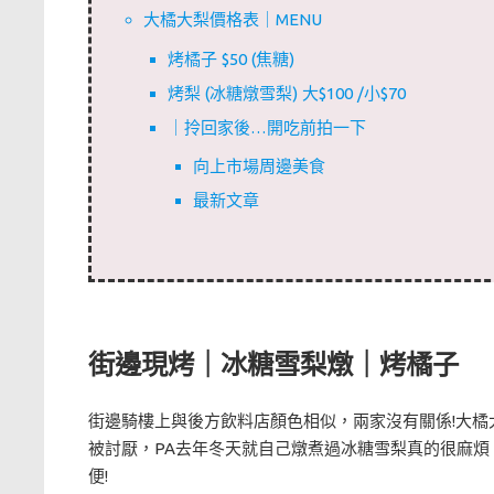
大橘大梨價格表｜MENU
烤橘子 $50 (焦糖)
烤梨 (冰糖燉雪梨) 大$100 /小$70
｜拎回家後…開吃前拍一下
向上市場周邊美食
最新文章
街邊現烤｜冰糖雪梨燉｜烤橘子
街邊騎樓上與後方飲料店顏色相似，兩家沒有關係!大橘
被討厭，PA去年冬天就自己燉煮過冰糖雪梨真的很麻
便!