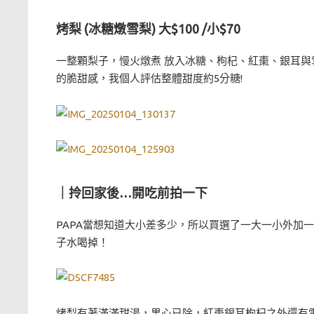
烤梨 (冰糖燉雪梨) 大$100 /小$70
一整顆梨子，慢火燉煮 放入冰糖、枸杞、紅棗、銀耳
的脆甜感，我個人評估整體甜度約5分糖!
｜拎回家後…開吃前拍一下
PAPA當想知道大小差多少，所以買選了一大一小外加
子水喝掉！
烤梨有著滿滿甜湯，果心已除，紅棗銀耳枸杞之外還有