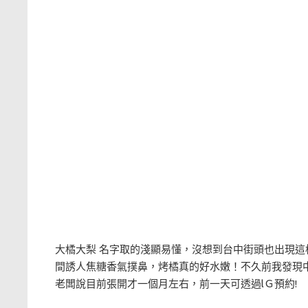
大橘大梨 名字取的淺顯易懂，沒想到台中街頭也出現
間誘人焦糖香氣撲鼻，烤橘真的好水嫩！不久前我發現
老闆說目前張開才一個月左右，前一天可透過lＧ預約!