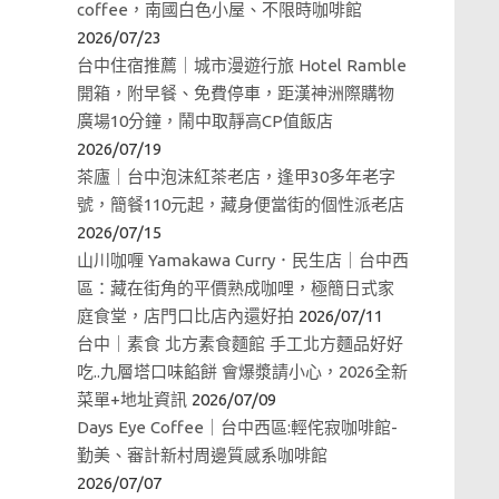
coffee，南國白色小屋、不限時咖啡館
2026/07/23
台中住宿推薦｜城市漫遊行旅 Hotel Ramble
開箱，附早餐、免費停車，距漢神洲際購物
廣場10分鐘，鬧中取靜高CP值飯店
2026/07/19
茶廬｜台中泡沫紅茶老店，逢甲30多年老字
號，簡餐110元起，藏身便當街的個性派老店
2026/07/15
山川咖喱 Yamakawa Curry．民生店｜台中西
區：藏在街角的平價熟成咖哩，極簡日式家
庭食堂，店門口比店內還好拍
2026/07/11
台中｜素食 北方素食麵館 手工北方麵品好好
吃..九層塔口味餡餅 會爆漿請小心，2026全新
菜單+地址資訊
2026/07/09
Days Eye Coffee｜台中西區:輕侘寂咖啡館-
勤美、審計新村周邊質感系咖啡館
2026/07/07