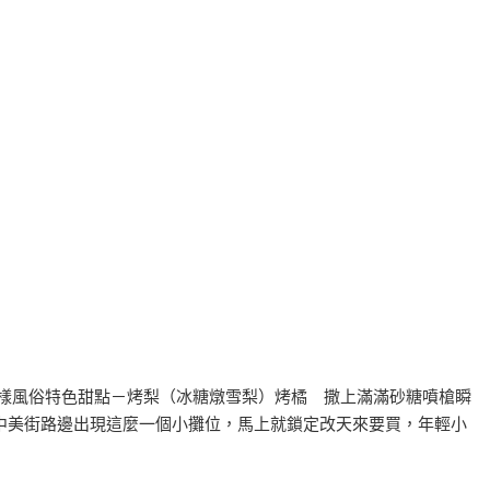
這樣風俗特色甜點－烤梨（冰糖燉雪梨）烤橘 撒上滿滿砂糖噴槍瞬
中美街路邊出現這麼一個小攤位，馬上就鎖定改天來要買，年輕小