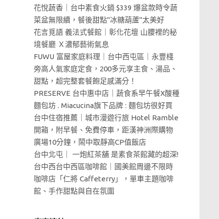
花悅蔬香｜台中素食火鍋 $339 爆盆款時令蔬
菜盆無限續，餐後甜點"冰糖葫蘆"太美好
花言覓語 義法式餐館｜彰化花壇 山腰裡的秘
境餐廳 Ｘ濃郁藝術氣息
FUWU 富屋家庭料理｜台中西屯區｜永豐棧
旁高人氣家庭定食，200多元享主食、湯品、
甜點，超完整套餐飽足感滿分！
PRESERVE 台中惠中店｜蔬食系早午餐X酸種
麵包坊 . Miacucina旗下品牌 : 麵包坊很好買
台中住宿推薦｜城市漫遊行旅 Hotel Ramble
開箱，附早餐、免費停車，距漢神洲際購物
廣場10分鐘，鬧中取靜高CP值飯店
台中北屯｜ 一炮紅茶舖 是素食茶館藏的超深!
台中西台中西區咖啡館｜國美館周邊不限時
咖啡店「仁將 Caffeterry」，單車主題咖啡
館、手作甜點與自在氛圍