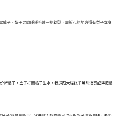
與雪蓮子，梨子果肉隱隱略透一挖就裂，靠近心的地方還有梨子本身
一份烤橘子，盒子打開橘子生水，我還跟大貓說千萬別浪費記得把橘
雪蓮子(就是鷹嘴豆）冰糖燉入梨肉帶出甜香與梨子清新風味，老少