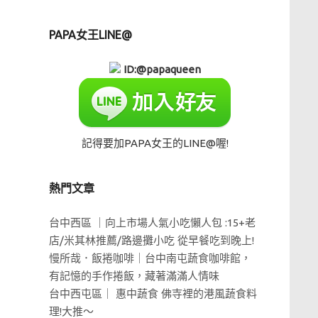
PAPA女王LINE@
ID:@papaqueen
記得要加PAPA女王的LINE@喔!
熱門文章
台中西區 ｜向上市場人氣小吃懶人包 :15+老
店/米其林推薦/路邊攤小吃 從早餐吃到晚上!
慢所哉．飯捲咖啡｜台中南屯蔬食咖啡館，
有記憶的手作捲飯，藏著滿滿人情味
台中西屯區｜ 惠中蔬食 佛寺裡的港風蔬食料
理!大推～