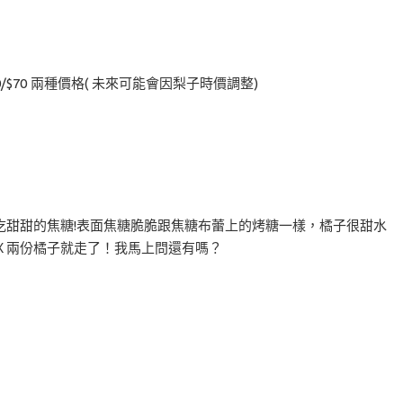
/$70 兩種價格( 未來可能會因梨子時價調整)
吃甜甜的焦糖!表面焦糖脆脆跟焦糖布蕾上的烤糖一樣，橘子很甜水
Ｘ兩份橘子就走了！我馬上問還有嗎？