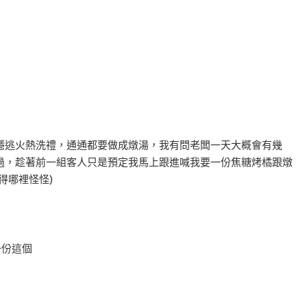
穩逃火熱洗禮，通通都要做成燉湯，我有問老闆一天大概會有幾
過，趁著前一組客人只是預定我馬上跟進喊我要一份焦糖烤橘跟燉
得哪裡怪怪)
一份這個