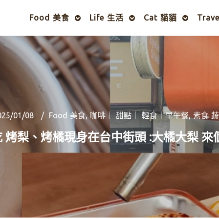
Food 美食
Life 生活
Cat 貓貓
Trav
025/01/08
Food 美食
,
咖啡｜ 甜點｜ 輕食｜早午餐
,
素食 
 烤梨、烤橘現身在台中街頭 :大橘大梨 來