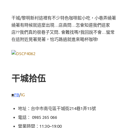
干城/黎明新村這裡有不少特色咖啡館小吃，小巷弄繞著
繞著有時候就這麼出現…店員問…怎會知道我們這家
店??我們真的很巷子又問.. 會難找嗎?我回說不會…蠻常
在這附近晃著晃著，恰巧路過就進來喝杯咖啡!
干城拾伍
■
FB
/
IG
地址：台中市南屯區干城街214巷1弄15號
電話：
0985 265 066
營業時間：11:30–19:00