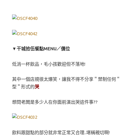
▼干城拾伍餐點MENU／價位
低消一杯飲品，毛小孩歡迎但不落地!
其中一個店規很太爆笑，讓我不得不分享＂禁制任何＂
型＂形式的
哭
想問老闆是多少人在你面前演出哭這件事??
飲料跟甜點的部分就非常正常又合理..堪稱親切啊!