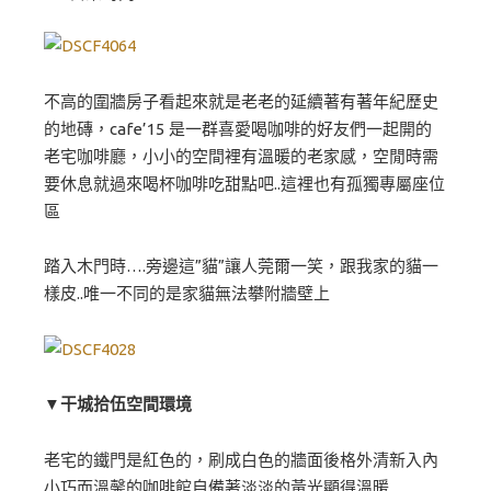
不高的圍牆房子看起來就是老老的延續著有著年紀歷史
的地磚，cafe’15 是一群喜愛喝咖啡的好友們一起開的
老宅咖啡廳，小小的空間裡有溫暖的老家感，空閒時需
要休息就過來喝杯咖啡吃甜點吧..這裡也有孤獨專屬座位
區
踏入木門時….旁邊這”貓”讓人莞爾一笑，跟我家的貓一
樣皮..唯一不同的是家貓無法攀附牆壁上
▼干城拾伍空間環境
老宅的鐵門是紅色的，刷成白色的牆面後格外清新入內
小巧而溫馨的咖啡館自備著淡淡的黃光顯得溫暖