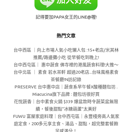
記得要加PAPA女王的LINE@喔!
熱門文章
台中西區 ｜向上市場人氣小吃懶人包 :15+老店/米其林
推薦/路邊攤小吃 從早餐吃到晚上!
台中西屯區｜ 惠中蔬食 佛寺裡的港風蔬食料理!大推～
台中北區 ｜ 素食 若水茶軒 超過20老店...台味風格素食
茶餐廳!N訪記錄
PRESERVE 台中惠中店｜蔬食系早午餐X酸種麵包坊 .
Miacucina旗下品牌 : 麵包坊很好買
花悅蔬香｜台中素食火鍋 $339 爆盆款時令蔬菜盆無限
續，餐後甜點"冰糖葫蘆"太美好
FUWU 富屋家庭料理｜台中西屯區｜永豐棧旁高人氣家
庭定食，200多元享主食、湯品、甜點，超完整套餐飽
足感滿分！