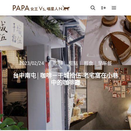
Main m
Search
More info
2023/02/24
咖啡｜ 甜點｜ 輕食｜早午餐
台中南屯│咖啡－干城拾伍-老宅窩在小巷
中的咖啡廳