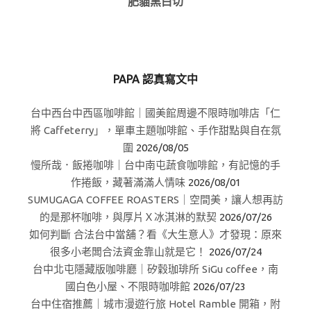
肥貓黑白切
PAPA 認真寫文中
台中西台中西區咖啡館｜國美館周邊不限時咖啡店「仁
將 Caffeterry」，單車主題咖啡館、手作甜點與自在氛
圍
2026/08/05
慢所哉．飯捲咖啡｜台中南屯蔬食咖啡館，有記憶的手
作捲飯，藏著滿滿人情味
2026/08/01
SUMUGAGA COFFEE ROASTERS｜空間美，讓人想再訪
的是那杯咖啡，與厚片Ｘ冰淇淋的默契
2026/07/26
如何判斷 合法台中當舖？看《大生意人》才發現：原來
很多小老闆合法資金靠山就是它！
2026/07/24
台中北屯隱藏版咖啡廳｜矽穀珈琲所 SiGu coffee，南
國白色小屋、不限時咖啡館
2026/07/23
台中住宿推薦｜城市漫遊行旅 Hotel Ramble 開箱，附