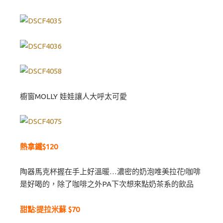
櫥窗MOLLY 娃娃讓人大呼太可愛
熱拿鐵$120
陶器馬克杯握在手上好溫暖…濃密的奶泡唯美拉花!咖啡
是好喝的，除了咖啡之外PA下次想來點奶茶系的飲品
甜點:提拉米蘇 $70