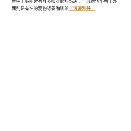
台中干城附近有許多咖啡館甜點店…干城拾伍小巷子外
面則是有名的寵物認養咖啡館
「浪浪別哭」