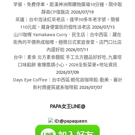
早餐、免費停車，距漢神洲際購物廣場10分鐘，鬧中取
靜高CP值飯店
2026/07/19
茶廬｜台中泡沫紅茶老店，逢甲30多年老字號，簡餐
110元起，藏身便當街的個性派老店
2026/07/15
山川咖喱 Yamakawa Curry．民生店｜台中西區：藏在
街角的平價熟成咖哩，極簡日式家庭食堂，店門口比店
內還好拍
2026/07/11
台中｜素食 北方素食麵館 手工北方麵品好好吃..九層塔
口味餡餅 會爆漿請小心，2026全新菜單+地址資訊
2026/07/09
Days Eye Coffee｜台中西區:輕侘寂咖啡館-勤美、審計
新村周邊質感系咖啡館
2026/07/07
PAPA女王LINE@
ID:@papaqueen