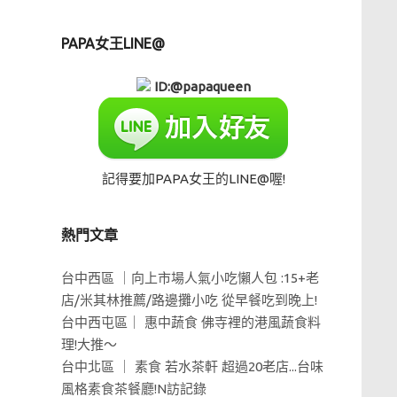
PAPA女王LINE@
ID:@papaqueen
記得要加PAPA女王的LINE@喔!
熱門文章
台中西區 ｜向上市場人氣小吃懶人包 :15+老
店/米其林推薦/路邊攤小吃 從早餐吃到晚上!
台中西屯區｜ 惠中蔬食 佛寺裡的港風蔬食料
理!大推～
台中北區 ｜ 素食 若水茶軒 超過20老店...台味
風格素食茶餐廳!N訪記錄