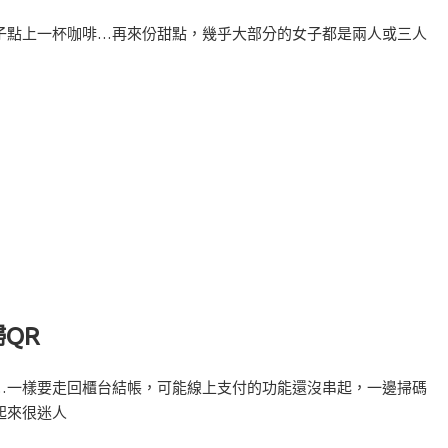
子點上一杯咖啡…再來份甜點，幾乎大部分的女子都是兩人或三人
掃QR
…一樣要走回櫃台結帳，可能線上支付的功能還沒串起，一邊掃碼
起來很迷人