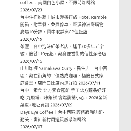
coffee，南國白色小屋、不限時咖啡館
2026/07/23
台中住宿推薦｜城市漫遊行旅 Hotel Ramble
開箱，附早餐、免費停車，距漢神洲際購物
廣場10分鐘，鬧中取靜高CP值飯店
2026/07/19
茶廬｜台中泡沫紅茶老店，逢甲30多年老字
號，簡餐110元起，藏身便當街的個性派老店
2026/07/15
山川咖喱 Yamakawa Curry．民生店｜台中西
區：藏在街角的平價熟成咖哩，極簡日式家
庭食堂，店門口比店內還好拍
2026/07/11
台中｜素食 北方素食麵館 手工北方麵品好好
吃..九層塔口味餡餅 會爆漿請小心，2026全新
菜單+地址資訊
2026/07/09
Days Eye Coffee｜台中西區:輕侘寂咖啡館-
勤美、審計新村周邊質感系咖啡館
2026/07/07