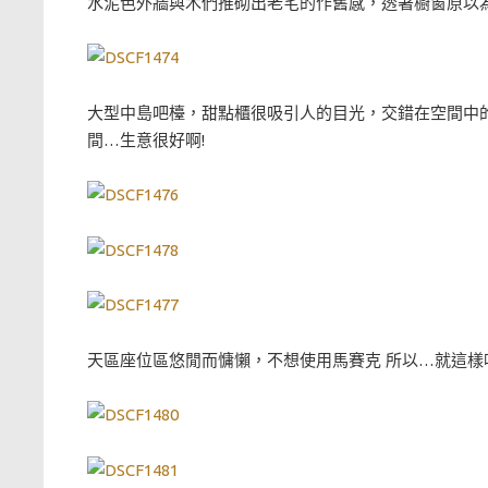
水泥色外牆與木們推砌出老宅的作舊感，透著櫥窗原以為
大型中島吧檯，甜點櫃很吸引人的目光，交錯在空間中
間…生意很好啊!
天區座位區悠閒而慵懶，不想使用馬賽克 所以…就這樣