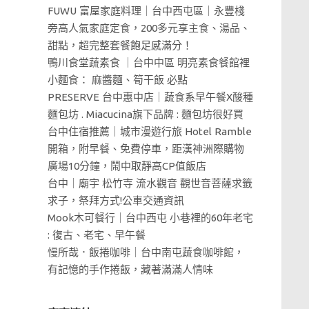
FUWU 富屋家庭料理｜台中西屯區｜永豐棧
旁高人氣家庭定食，200多元享主食、湯品、
甜點，超完整套餐飽足感滿分！
鴨川食堂蔬素食 ｜台中中區 明亮素食餐館裡
小麵食： 麻醬麵、筍干飯 必點
PRESERVE 台中惠中店｜蔬食系早午餐X酸種
麵包坊 . Miacucina旗下品牌 : 麵包坊很好買
台中住宿推薦｜城市漫遊行旅 Hotel Ramble
開箱，附早餐、免費停車，距漢神洲際購物
廣場10分鐘，鬧中取靜高CP值飯店
台中｜廟宇 松竹寺 流水觀音 觀世音菩薩求籤
求子，祭拜方式!公車交通資訊
Mook木可餐行｜台中西屯 小巷裡的60年老宅
: 復古、老宅、早午餐
慢所哉．飯捲咖啡｜台中南屯蔬食咖啡館，
有記憶的手作捲飯，藏著滿滿人情味