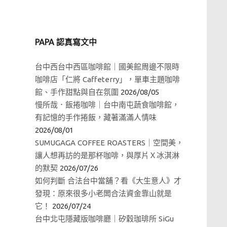
PAPA 認真寫文中
台中西台中西區咖啡館｜國美館周邊不限時
咖啡店「仁將 Caffeterry」，單車主題咖啡
館、手作甜點與自在氛圍
2026/08/05
慢所哉．飯捲咖啡｜台中南屯蔬食咖啡館，
有記憶的手作捲飯，藏著滿滿人情味
2026/08/01
SUMUGAGA COFFEE ROASTERS｜空間美，
讓人想再訪的是那杯咖啡，與厚片Ｘ冰淇淋
的默契
2026/07/26
如何判斷 合法台中當舖？看《大生意人》才
發現：原來很多小老闆合法資金靠山就是
它！
2026/07/24
台中北屯隱藏版咖啡廳｜矽穀珈琲所 SiGu