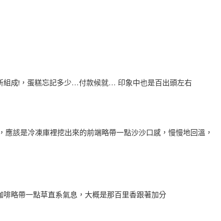
組成!，蛋糕忘記多少…付款候就… 印象中也是百出頭左右
 ，應該是冷凍庫裡挖出來的前端略帶一點沙沙口感，慢慢地回溫，
咖啡略帶一點草直系氣息，大概是那百里香跟著加分