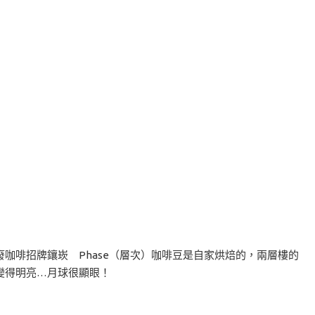
咖啡館，頹廢咖啡招牌鑲崁 Phase（層次）咖啡豆是自家烘焙的，兩層樓的
變得明亮…月球很顯眼！