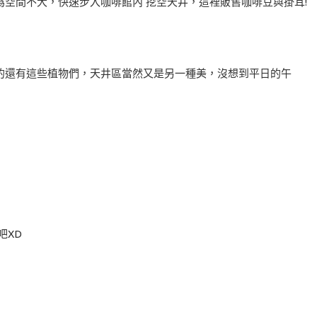
空間不大，快速步入咖啡館內 挖空天井，這裡販售咖啡豆與掛耳!
的還有這些植物們，天井區當然又是另一種美，沒想到平日的午
吧XD