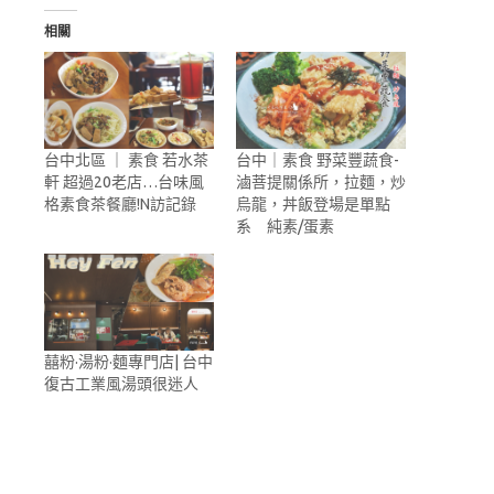
相關
台中北區 ｜ 素食 若水茶
台中｜素食 野菜豐蔬食-
軒 超過20老店…台味風
滷菩提關係所，拉麵，炒
格素食茶餐廳!N訪記錄
烏龍，丼飯登場是單點
系 純素/蛋素
囍粉·湯粉·麵專門店| 台中
復古工業風湯頭很迷人