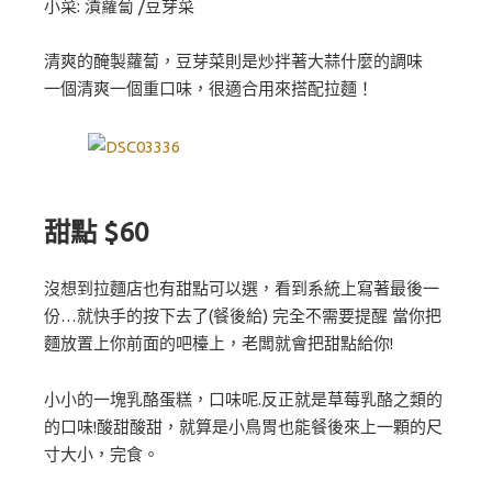
小菜: 漬蘿蔔 /豆芽菜
清爽的醃製蘿蔔，豆芽菜則是炒拌著大蒜什麼的調味
一個清爽一個重口味，很適合用來搭配拉麵！
甜點 $60
沒想到拉麵店也有甜點可以選，看到系統上寫著最後一
份…就快手的按下去了(餐後給) 完全不需要提醒 當你把
麵放置上你前面的吧檯上，老闆就會把甜點給你!
小小的一塊乳酪蛋糕，口味呢.反正就是草莓乳酪之類的
的口味!酸甜酸甜，就算是小鳥胃也能餐後來上一顆的尺
寸大小，完食。