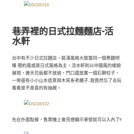
巷弄裡的日式拉麵麵店-活
水軒
台中有不少日式拉麵店，裝潢風格大致雷同一個煮麵吧
檯 簡約風或是日式風格為主，活水軒則以中國風的樣貌
展現，連天花板都不放過，門口還放置一個石獅柱子，
一旁還有小小山水造景與木質系老櫃子..我竟然忘了去玩
看看是不是真的有抽屜。
先在外面點餐，售票機上會亮燈顯示單號就可以入內了!!