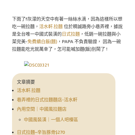
下雨了!!灰濛的天空中有著一絲絲水滴，因為這樣所以想
吃一碗拉麵，
活水軒.拉麵
位於精誠路旁小巷弄裡，據說
是全台唯一中國式裝潢的
日式拉麵
，低銷一碗拉麵與小
菜完美-
免費續白飯(麵)
，PAPA 不負責驗證， 因為一碗
拉麵能吃光就萬幸了，怎可能喊加麵(飯)別鬧了 !
文章摘要
活水軒.拉麵
巷弄裡的日式拉麵麵店-活水軒
內用空間｜中國風拉麵店
中國風裝潢｜一個人吧檯區
日式拉麵–辛旨豚骨$270