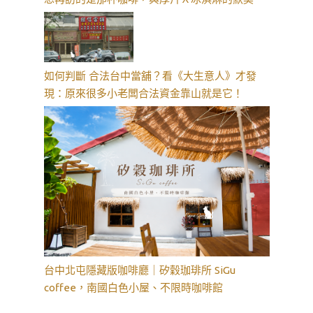
如何判斷 合法台中當舖？看《大生意人》才發
現：原來很多小老闆合法資金靠山就是它！
台中北屯隱藏版咖啡廳｜矽穀珈琲所 SiGu
coffee，南國白色小屋、不限時咖啡館