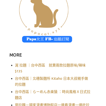
MORE
浘 拉麵 ｜台中西區 就賣兩款拉麵原味/辣味
$135
台中西區｜北穗製麵所 Kitaho 日本大叔親手做
的拉麵
台中西區｜らーめん赤楽猿 ：時尚風格Ｘ日式拉
麵店
甲拉麵－國家漫畫博物館店一邊看漫畫一邊吃拉