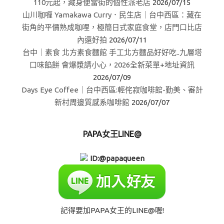
110元起，藏身便當街的個性派老店
2026/07/15
山川咖喱 Yamakawa Curry．民生店｜台中西區：藏在
街角的平價熟成咖哩，極簡日式家庭食堂，店門口比店
內還好拍
2026/07/11
台中｜素食 北方素食麵館 手工北方麵品好好吃..九層塔
口味餡餅 會爆漿請小心，2026全新菜單+地址資訊
2026/07/09
Days Eye Coffee｜台中西區:輕侘寂咖啡館-勤美、審計
新村周邊質感系咖啡館
2026/07/07
PAPA女王LINE@
ID:@papaqueen
記得要加PAPA女王的LINE@喔!