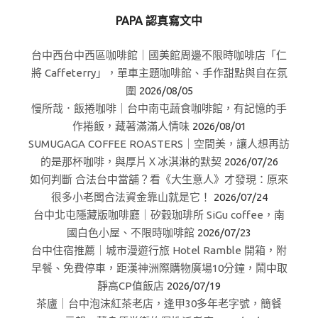
PAPA 認真寫文中
台中西台中西區咖啡館｜國美館周邊不限時咖啡店「仁
將 Caffeterry」，單車主題咖啡館、手作甜點與自在氛
圍
2026/08/05
慢所哉．飯捲咖啡｜台中南屯蔬食咖啡館，有記憶的手
作捲飯，藏著滿滿人情味
2026/08/01
SUMUGAGA COFFEE ROASTERS｜空間美，讓人想再訪
的是那杯咖啡，與厚片Ｘ冰淇淋的默契
2026/07/26
如何判斷 合法台中當舖？看《大生意人》才發現：原來
很多小老闆合法資金靠山就是它！
2026/07/24
台中北屯隱藏版咖啡廳｜矽穀珈琲所 SiGu coffee，南
國白色小屋、不限時咖啡館
2026/07/23
台中住宿推薦｜城市漫遊行旅 Hotel Ramble 開箱，附
早餐、免費停車，距漢神洲際購物廣場10分鐘，鬧中取
靜高CP值飯店
2026/07/19
茶廬｜台中泡沫紅茶老店，逢甲30多年老字號，簡餐