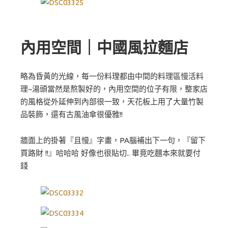
內用空間｜中國風拉麵店
略為昏黃的光線，每一份料理都由中間的料理區慢活料
理~湯頭當然是熬製好的，內用空間的位子有限，整家店
的風格從外延伸到內部很一致，天花板上用了大量竹製
品裝飾，還有古風油傘很優雅!!
牆面上的掛著『且慢』字畫，PA腦補出下一句，『留下
買路財 !!』哈哈哈 好像也很貼切.. 畢竟吃麵本來就要付
錢