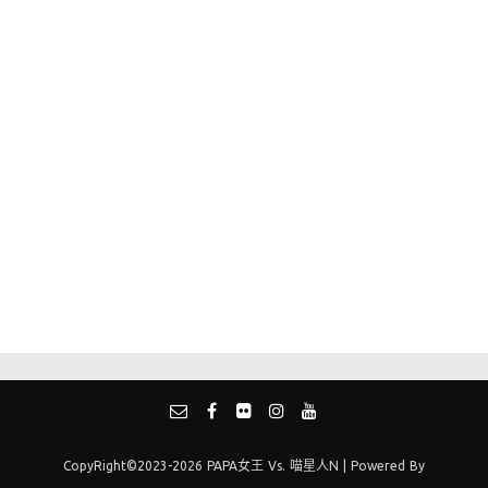
CopyRight©2023-2026 PAPA女王 Vs. 喵星人N | Powered By