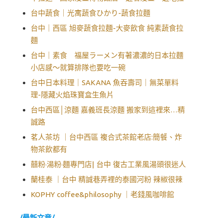
台中蔬食｜光寓蔬食ひかり-蔬食拉麵
台中｜西區 旭麥蔬食拉麵-大麥飲食 純素蔬食拉
麵
台中｜素食 福屋ラーメン有著濃濃的日本拉麵
小店感～就算排隊也要吃一碗
台中日本料理｜SAKANA 魚吞壽司｜無菜單料
理-隱藏火焰珠寶盒生魚片
台中西區│涼麵 嘉義班長涼麵 搬家到這裡來…精
誠路
茗人茶坊 ｜台中西區 複合式茶館老店:簡餐、炸
物茶飲都有
囍粉·湯粉·麵專門店| 台中 復古工業風湯頭很迷人
蘭桂泰 ｜台中 精誠巷弄裡的泰國河粉 辣椒很辣
KOPHY coffee&philosophy ｜老錢風咖啡館
/最新文章/