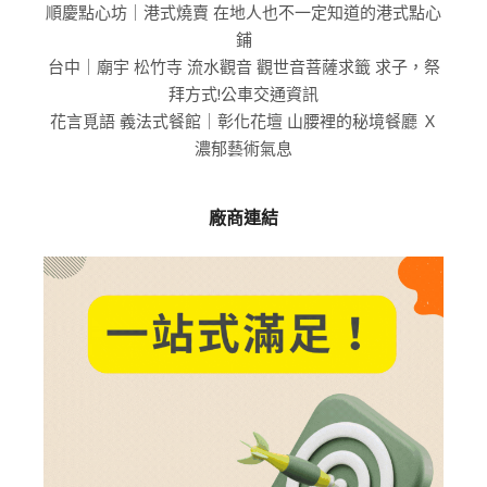
順慶點心坊｜港式燒賣 在地人也不一定知道的港式點心
鋪
台中｜廟宇 松竹寺 流水觀音 觀世音菩薩求籤 求子，祭
拜方式!公車交通資訊
花言覓語 義法式餐館｜彰化花壇 山腰裡的秘境餐廳 Ｘ
濃郁藝術氣息
廠商連結