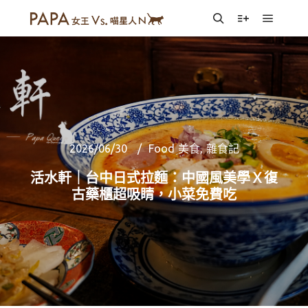
Main m
Search
More info
2026/06/30
Food 美食
,
雜食記
活水軒｜台中日式拉麵：中國風美學Ｘ復
古藥櫃超吸睛，小菜免費吃