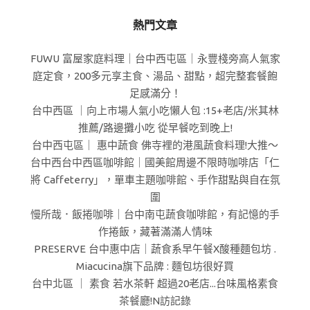
熱門文章
FUWU 富屋家庭料理｜台中西屯區｜永豐棧旁高人氣家
庭定食，200多元享主食、湯品、甜點，超完整套餐飽
足感滿分！
台中西區 ｜向上市場人氣小吃懶人包 :15+老店/米其林
推薦/路邊攤小吃 從早餐吃到晚上!
台中西屯區｜ 惠中蔬食 佛寺裡的港風蔬食料理!大推～
台中西台中西區咖啡館｜國美館周邊不限時咖啡店「仁
將 Caffeterry」，單車主題咖啡館、手作甜點與自在氛
圍
慢所哉．飯捲咖啡｜台中南屯蔬食咖啡館，有記憶的手
作捲飯，藏著滿滿人情味
PRESERVE 台中惠中店｜蔬食系早午餐X酸種麵包坊 .
Miacucina旗下品牌 : 麵包坊很好買
台中北區 ｜ 素食 若水茶軒 超過20老店...台味風格素食
茶餐廳!N訪記錄