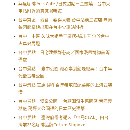
與魚咖啡 Yu’s Cafe /日式甜點－金鯱燒 台中火
車站附近的質感咖啡館
台中東區｜素食 斐得秀泰 台中站前二館店 無肉
餐酒館樣貌出現在台中火車站附近
台中｜中區 久味大姐手工麻糬-綠川店 位於台中
火車站周邊
台中景點｜日宅建築群必訪／國家漫畫博物館籌
備處
台中景點 ｜臺中公園 湖心亭划船是經典！台中年
代最古老公園
台中景點 宮原眼科 百年老宅搭配華麗的上海式裝
潢
台中景點 湧泉公園 －台糖湖濱生態園區 帝國製
糖廠 萬坪大公園裡的日本歷史建築
台中景點 臺灣府儒考棚Ｘ「中島GLAb」由台
灣前25名咖啡品牌Coffee Stopove