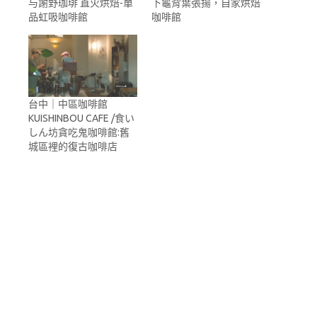
与謝野珈琲 直火烘焙-單
下龜背葉張揚，自家烘焙
品虹吸咖啡館
咖啡館
台中｜中區咖啡館
KUISHINBOU CAFE /食い
しん坊貪吃鬼咖啡館:舊
城區裡的復古咖啡店