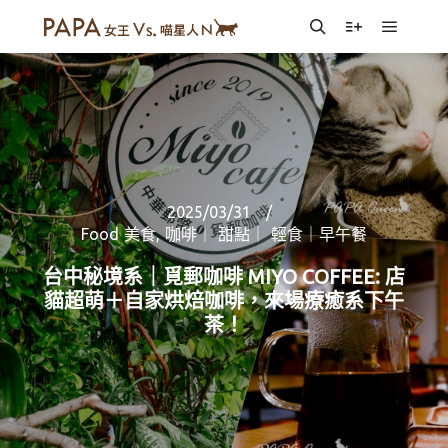
Main m
Search
More info
2025/03/31
Food 美食
,
咖啡｜ 甜點｜ 輕食｜早午餐
台中秘境系｜覓郵咖啡 MIYO COFFEE: 店
貓超萌＋自家烘焙咖啡，來場療癒系下午
茶！