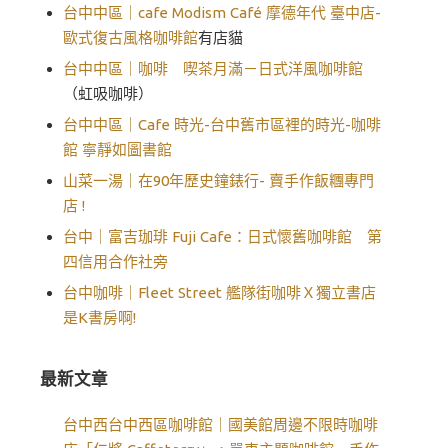
台中中區｜cafe Modism Café 摩德年代 臺中店-
歐式復古風格咖啡館
有店貓
台中中區｜咖啡 喫茶月滿－日式洋風咖啡館
（虹吸咖啡）
台中中區｜Cafe 時光-台中舊市區裡的時光-咖啡
館 寧靜如圖書館
山菜一湯｜在90年歷史鐘錶行- 賣手作飯糰專門
店 !
台中｜富吉珈琲 Fuji Cafe：日式懷舊咖啡館 第
四信用合作社旁
台中咖啡｜Fleet Street 艦隊街咖啡Ｘ獨立書店
是K書房啊!
最新文章
台中西台中西區咖啡館｜國美館周邊不限時咖啡