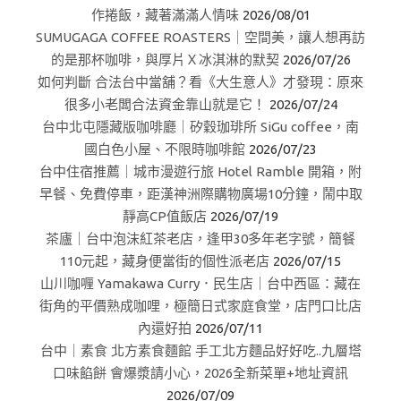
作捲飯，藏著滿滿人情味
2026/08/01
SUMUGAGA COFFEE ROASTERS｜空間美，讓人想再訪
的是那杯咖啡，與厚片Ｘ冰淇淋的默契
2026/07/26
如何判斷 合法台中當舖？看《大生意人》才發現：原來
很多小老闆合法資金靠山就是它！
2026/07/24
台中北屯隱藏版咖啡廳｜矽穀珈琲所 SiGu coffee，南
國白色小屋、不限時咖啡館
2026/07/23
台中住宿推薦｜城市漫遊行旅 Hotel Ramble 開箱，附
早餐、免費停車，距漢神洲際購物廣場10分鐘，鬧中取
靜高CP值飯店
2026/07/19
茶廬｜台中泡沫紅茶老店，逢甲30多年老字號，簡餐
110元起，藏身便當街的個性派老店
2026/07/15
山川咖喱 Yamakawa Curry．民生店｜台中西區：藏在
街角的平價熟成咖哩，極簡日式家庭食堂，店門口比店
內還好拍
2026/07/11
台中｜素食 北方素食麵館 手工北方麵品好好吃..九層塔
口味餡餅 會爆漿請小心，2026全新菜單+地址資訊
2026/07/09