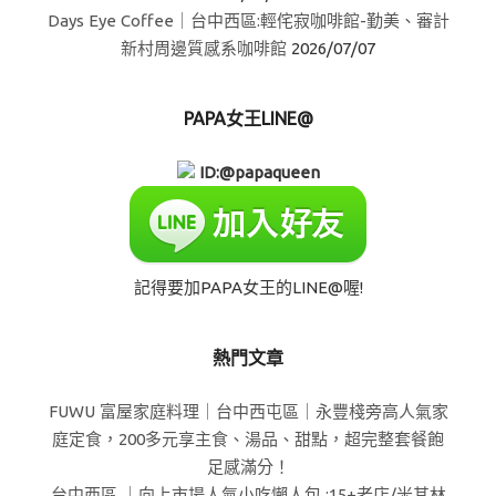
Days Eye Coffee｜台中西區:輕侘寂咖啡館-勤美、審計
新村周邊質感系咖啡館
2026/07/07
PAPA女王LINE@
ID:@papaqueen
記得要加PAPA女王的LINE@喔!
熱門文章
FUWU 富屋家庭料理｜台中西屯區｜永豐棧旁高人氣家
庭定食，200多元享主食、湯品、甜點，超完整套餐飽
足感滿分！
台中西區 ｜向上市場人氣小吃懶人包 :15+老店/米其林