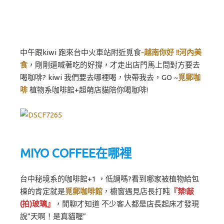
中午跟kiwi 跑來台中火車站附近覓食
-越南你好 !!河內美
食
，剛剛還喊著吃的好撐，才走出店門馬上問對方要去
喝咖啡? kiwi 我們要去哪裡喝，快帶我去，GO ~
覓郵咖
啡
植物系咖啡館+超萌店貓陪你喝咖啡!
MIYO COFFEE在哪裡
台中秘境系的咖啡館+1 ，低調嗎?看到哪家被植物給包
棟的肯定就是
覓郵咖啡館
，櫥窗遇見店長打盹
『禁!敲
(拍)玻璃』
，閒聊才知道 不少客人都是店長起床才發現
說”天啊！是真貓喔”