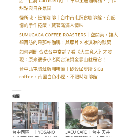
店「仁將 Caffeterry」，單車主題咖啡館、手作
甜點與自在氛圍
慢所哉．飯捲咖啡｜台中南屯蔬食咖啡館，有記
憶的手作捲飯，藏著滿滿人情味
SUMUGAGA COFFEE ROASTERS｜空間美，讓人
想再訪的是那杯咖啡，與厚片Ｘ冰淇淋的默契
如何判斷 合法台中當舖？看《大生意人》才發
現：原來很多小老闆合法資金靠山就是它！
台中北屯隱藏版咖啡廳｜矽穀珈琲所 SiGu
coffee，南國白色小屋、不限時咖啡館
相關
台中西區 ｜YOSANO
JACU CAFE ｜台中 天井