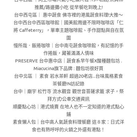
推薦/路邊攤小吃 從早餐吃到晚上!
台中西屯區｜ 惠中蔬食 佛寺裡的港風蔬食料理!大推～
台中西台中西區咖啡館｜國美館周邊不限時咖啡店「仁
將 Caffeterry」，單車主題咖啡館、手作甜點與自在氛
圍
慢所哉．飯捲咖啡｜台中南屯蔬食咖啡館，有記憶的手
作捲飯，藏著滿滿人情味
PRESERVE 台中惠中店｜蔬食系早午餐X酸種麵包坊 .
Miacucina旗下品牌 : 麵包坊很好買
台中北區 ｜ 素食 若水茶軒 超過20老店...台味風格素食
茶餐廳!N訪記錄
台中｜廟宇 松竹寺 流水觀音 觀世音菩薩求籤 求子，祭
拜方式!公車交通資訊
順慶點心坊｜港式燒賣 在地人也不一定知道的港式點心
鋪
素食懶人包｜台中高人氣蔬食料理餐廳 這８家：日式洋
食也有熱呼呼的火鍋之外還有港點！