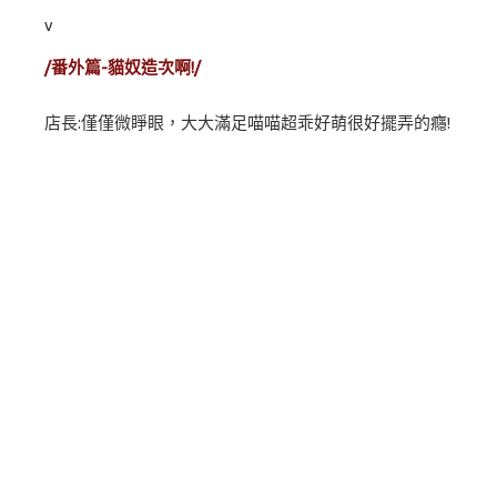
v
/番外篇-貓奴造次啊!/
店長:僅僅微睜眼，大大滿足喵喵超乖好萌很好擺弄的癮!