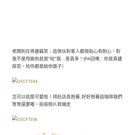
老闆則在旁邊竊笑：這傢伙對客人都很貼心有耐心，對
我不是甩臉色就是”哈”我…差真多！(PA回嘴：你是真鏟
屎官，哈你都是給你面子）
怎可以這麼可愛啦！拜託店長抱著..好好抱著這咖啡我們
等等還要喝，拍張照片就端走