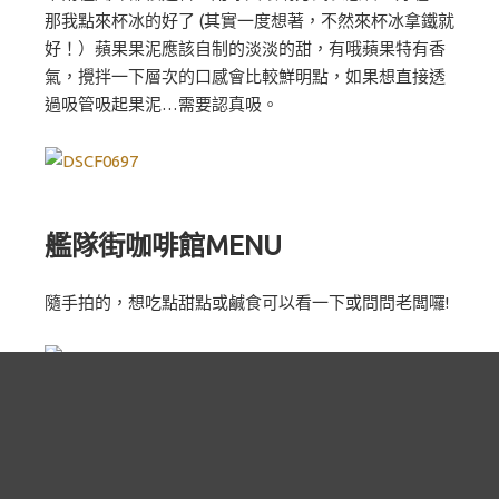
那我點來杯冰的好了 (其實一度想著，不然來杯冰拿鐵就
好！）蘋果果泥應該自制的淡淡的甜，有哦蘋果特有香
氣，攪拌一下層次的口感會比較鮮明點，如果想直接透
過吸管吸起果泥…需要認真吸。
艦隊街咖啡館MENU
隨手拍的，想吃點甜點或鹹食可以看一下或問問老闆囉!