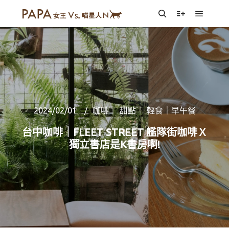
Main m
Search
More info
2024/02/01
咖啡｜ 甜點｜ 輕食｜早午餐
台中咖啡｜FLEET STREET 艦隊街咖啡Ｘ
獨立書店是K書房啊!