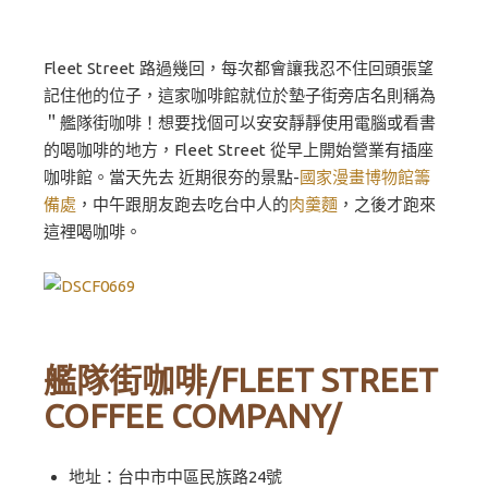
Fleet Street 路過幾回，每次都會讓我忍不住回頭張望
記住他的位子，這家咖啡館就位於墊子街旁店名則稱為
＂艦隊街咖啡！想要找個可以安安靜靜使用電腦或看書
的喝咖啡的地方，Fleet Street 從早上開始營業有插座
咖啡館。當天先去 近期很夯的景點-
國家漫畫博物館籌
備處
，中午跟朋友跑去吃台中人的
肉羹麵
，之後才跑來
這裡喝咖啡。
艦隊街咖啡/FLEET STREET
COFFEE COMPANY/
地址：台中市中區民族路24號