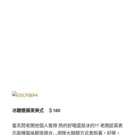
冰糖燉蘋果美式 ＄160
當天問老闆他個人覺得 熱的好喝還是冰的?? 老闆認真表
示兩種風味都很適合…用睜大眼睛方式表態著，好喔，