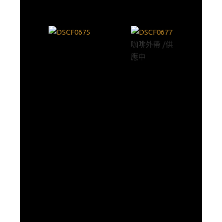
咖啡外帶 /供
應中