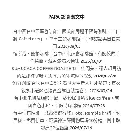
PAPA 認真寫文中
台中西台中西區咖啡館｜國美館周邊不限時咖啡店「仁
將 Caffeterry」，單車主題咖啡館、手作甜點與自在氛
圍
2026/08/05
慢所哉．飯捲咖啡｜台中南屯蔬食咖啡館，有記憶的手
作捲飯，藏著滿滿人情味
2026/08/01
SUMUGAGA COFFEE ROASTERS｜空間美，讓人想再訪
的是那杯咖啡，與厚片Ｘ冰淇淋的默契
2026/07/26
如何判斷 合法台中當舖？看《大生意人》才發現：原來
很多小老闆合法資金靠山就是它！
2026/07/24
台中北屯隱藏版咖啡廳｜矽穀珈琲所 SiGu coffee，南
國白色小屋、不限時咖啡館
2026/07/23
台中住宿推薦｜城市漫遊行旅 Hotel Ramble 開箱，附
早餐、免費停車，距漢神洲際購物廣場10分鐘，鬧中取
靜高CP值飯店
2026/07/19