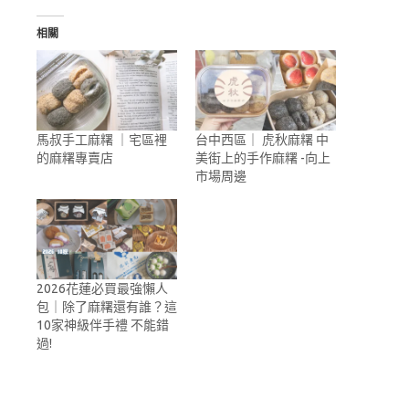
相關
馬叔手工麻糬 ｜宅區裡
台中西區｜ 虎秋麻糬 中
的麻糬專賣店
美街上的手作麻糬 -向上
市場周邊
2026花蓮必買最強懶人
包｜除了麻糬還有誰？這
10家神級伴手禮 不能錯
過!