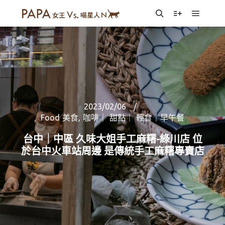
Main m
Search
More info
2023/02/06
Food 美食
,
咖啡｜ 甜點｜ 輕食｜早午餐
台中｜中區 久味大姐手工麻糬-綠川店 位
於台中火車站周邊 是傳統手工麻糬專賣店