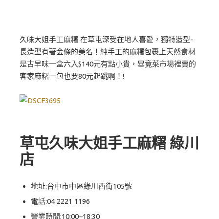
久味大姐手工麻糬 在草屯深受在地人喜愛，獨特造型-
長造型有著金條的美名！純手工的麻糬包裹上天然食材
是古早味一盒六入$140元有點小貴，畢竟菜市場裡賣的
客家麻糬一包也要80元起跳啊！!
草屯久味大姐手工麻糬 綠川
店
地址:台中市中區綠川西街105號
電話:
04 2221 1196
營業時間:10:00–18:30