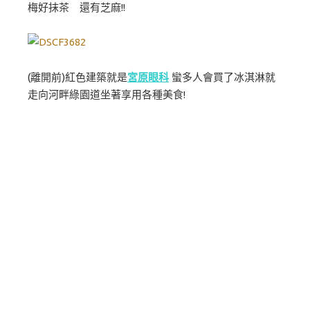
梅好抹茶 還有芝麻!!
(離開前)紅色建築就是
宮原眼科
蠻多人會買了冰淇淋就
走向河畔綠園道坐著享用各種美食!