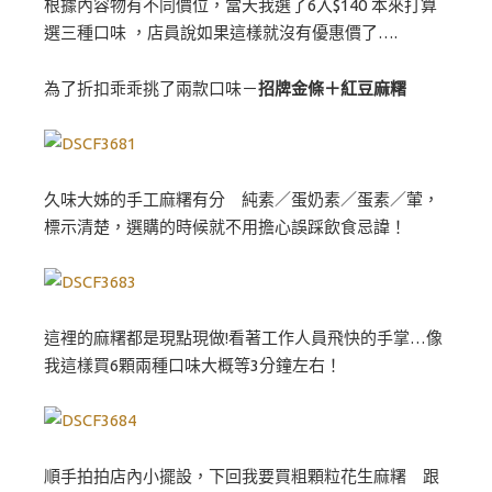
根據內容物有不同價位，當天我選了6入$140 本來打算
選三種口味 ，店員說如果這樣就沒有優惠價了….
為了折扣乖乖挑了兩款口味－
招牌金條＋紅豆麻糬
久味大姊的手工麻糬有分 純素／蛋奶素／蛋素／葷，
標示清楚，選購的時候就不用擔心誤踩飲食忌諱！
這裡的麻糬都是現點現做!看著工作人員飛快的手掌…像
我這樣買6顆兩種口味大概等3分鐘左右！
順手拍拍店內小擺設，下回我要買粗顆粒花生麻糬 跟