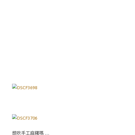
想吃手工麻糬嗎 …