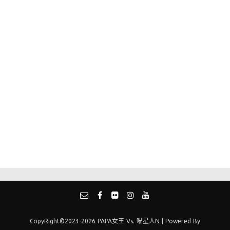
CopyRight©2023-2026 PAPA女王 Vs. 喵星人N | Powered By