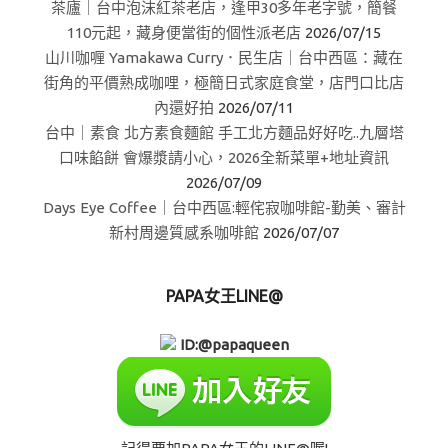
茶廬｜台中泡沫紅茶老店，逢甲30多年老字號，簡餐
110元起，藏身便當街的個性派老店
2026/07/15
山川咖喱 Yamakawa Curry．民生店｜台中西區：藏在
街角的平價熟成咖哩，極簡日式家庭食堂，店門口比店
內還好拍
2026/07/11
台中｜素食 北方素食麵館 手工北方麵品好好吃..九層塔
口味餡餅 會爆漿請小心，2026全新菜單+地址資訊
2026/07/09
Days Eye Coffee｜台中西區:輕侘寂咖啡館-勤美、審計
新村周邊質感系咖啡館
2026/07/07
PAPA女王LINE@
ID:@papaqueen