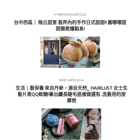
PREVIOUS ARTICLE
台中西區｜ 陸丘甜室 巷弄內的手作日式甜甜!! 圓嘟嘟甜
甜圈是爆餡系!
NEXT ARTICLE
生活｜髮保養 來自丹麥，源自天然_ HAIRLUST 女士生
髮片是QQ軟糖!養出纖長睫毛這樣做還有..洗髮用的按
摩梳