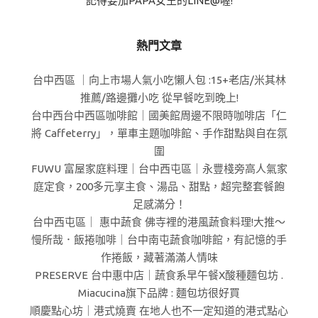
記得要加PAPA女王的LINE@喔!
熱門文章
台中西區 ｜向上市場人氣小吃懶人包 :15+老店/米其林
推薦/路邊攤小吃 從早餐吃到晚上!
台中西台中西區咖啡館｜國美館周邊不限時咖啡店「仁
將 Caffeterry」，單車主題咖啡館、手作甜點與自在氛
圍
FUWU 富屋家庭料理｜台中西屯區｜永豐棧旁高人氣家
庭定食，200多元享主食、湯品、甜點，超完整套餐飽
足感滿分！
台中西屯區｜ 惠中蔬食 佛寺裡的港風蔬食料理!大推～
慢所哉．飯捲咖啡｜台中南屯蔬食咖啡館，有記憶的手
作捲飯，藏著滿滿人情味
PRESERVE 台中惠中店｜蔬食系早午餐X酸種麵包坊 .
Miacucina旗下品牌 : 麵包坊很好買
順慶點心坊｜港式燒賣 在地人也不一定知道的港式點心