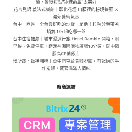
續，餐後甜點"冰糖葫蘆"太美好
花言覓語 義法式餐館｜彰化花壇 山腰裡的秘境餐廳 Ｘ
濃郁藝術氣息
台中｜西區 全台最好吃的炒飯－是他！粒粒分明帶著
鍋氣:13+想吃哪一盤
台中住宿推薦｜城市漫遊行旅 Hotel Ramble 開箱，附
早餐、免費停車，距漢神洲際購物廣場10分鐘，鬧中取
靜高CP值飯店
慢所哉．飯捲咖啡｜台中南屯蔬食咖啡館，有記憶的手
作捲飯，藏著滿滿人情味
廠商連結