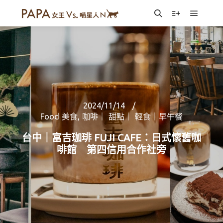
Main m
Search
More info
2024/11/14
Food 美食
,
咖啡｜ 甜點｜ 輕食｜早午餐
台中｜富吉珈琲 FUJI CAFE：日式懷舊咖
啡館 第四信用合作社旁