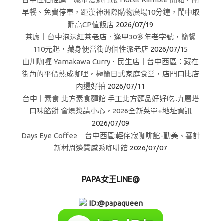
早餐、免費停車，距漢神洲際購物廣場10分鐘，鬧中取
靜高CP值飯店
2026/07/19
茶廬｜台中泡沫紅茶老店，逢甲30多年老字號，簡餐
110元起，藏身便當街的個性派老店
2026/07/15
山川咖喱 Yamakawa Curry．民生店｜台中西區：藏在
街角的平價熟成咖哩，極簡日式家庭食堂，店門口比店
內還好拍
2026/07/11
台中｜素食 北方素食麵館 手工北方麵品好好吃..九層塔
口味餡餅 會爆漿請小心，2026全新菜單+地址資訊
2026/07/09
Days Eye Coffee｜台中西區:輕侘寂咖啡館-勤美、審計
新村周邊質感系咖啡館
2026/07/07
PAPA女王LINE@
ID:@papaqueen