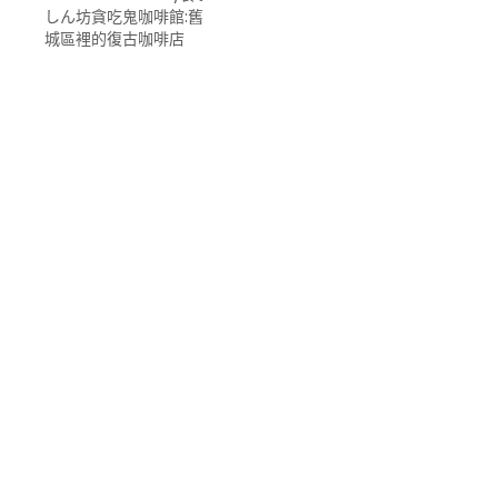
しん坊貪吃鬼咖啡館:舊
城區裡的復古咖啡店