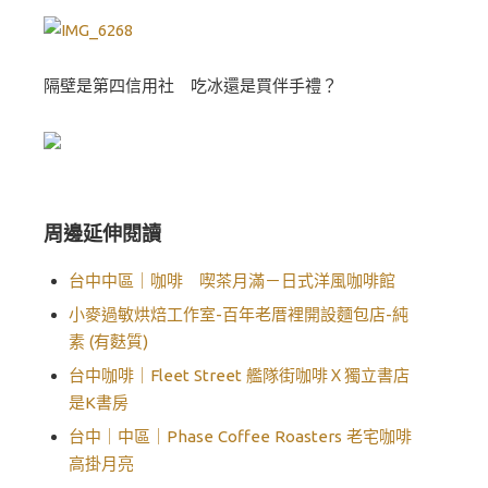
隔壁是第四信用社 吃冰還是買伴手禮？
周邊延伸閱讀
台中中區｜咖啡 喫茶月滿－日式洋風咖啡館
小麥過敏烘焙工作室-百年老厝裡開設麵包店-純
素 (有麩質)
台中咖啡｜Fleet Street 艦隊街咖啡Ｘ獨立書店
是K書房
台中｜中區｜Phase Coffee Roasters 老宅咖啡
高掛月亮