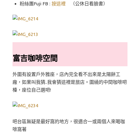
粉絲團Fuji FB :
按這裡
（公休日看臉書）
富吉咖啡空間
外圍有設置戶外雅座，店內完全看不出來是太陽餅工
廠，如果叫我猜..我會猜這裡是旅店。圍繞的中間咖啡吧
檯，座位自己選吧!
吧台區無疑是最好窩的地方，很適合一或兩個人來喝咖
啡窩著