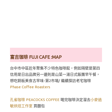
富吉珈琲 FUJI CAFE :MAP
台中市中區近年聚集不少特色咖啡館，例如隔壁是第四
信用是日出品牌另一邊則是山菜一湯日式飯團早午餐，
想吃銅板美食古早味-第2市場/ 繼續探訪老宅咖啡
Phase Coffee Roasters
孔雀咖啡 PEACOCKS COFFEE
喝完咖啡決定溜去
小麥過
敏烘焙工作室
買麵包