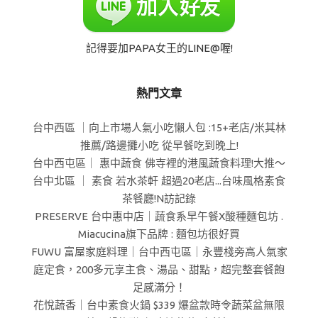
記得要加PAPA女王的LINE@喔!
熱門文章
台中西區 ｜向上市場人氣小吃懶人包 :15+老店/米其林
推薦/路邊攤小吃 從早餐吃到晚上!
台中西屯區｜ 惠中蔬食 佛寺裡的港風蔬食料理!大推～
台中北區 ｜ 素食 若水茶軒 超過20老店...台味風格素食
茶餐廳!N訪記錄
PRESERVE 台中惠中店｜蔬食系早午餐X酸種麵包坊 .
Miacucina旗下品牌 : 麵包坊很好買
FUWU 富屋家庭料理｜台中西屯區｜永豐棧旁高人氣家
庭定食，200多元享主食、湯品、甜點，超完整套餐飽
足感滿分！
花悅蔬香｜台中素食火鍋 $339 爆盆款時令蔬菜盆無限