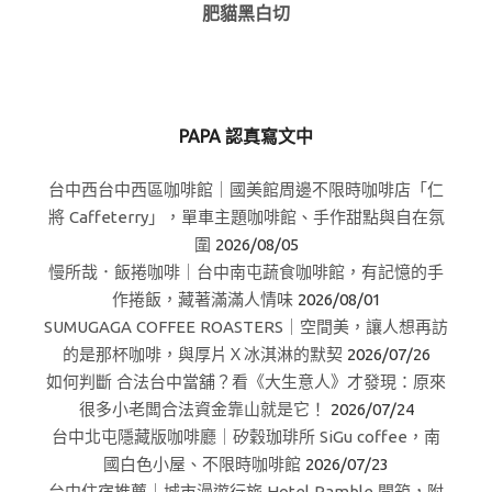
肥貓黑白切
PAPA 認真寫文中
台中西台中西區咖啡館｜國美館周邊不限時咖啡店「仁
將 Caffeterry」，單車主題咖啡館、手作甜點與自在氛
圍
2026/08/05
慢所哉．飯捲咖啡｜台中南屯蔬食咖啡館，有記憶的手
作捲飯，藏著滿滿人情味
2026/08/01
SUMUGAGA COFFEE ROASTERS｜空間美，讓人想再訪
的是那杯咖啡，與厚片Ｘ冰淇淋的默契
2026/07/26
如何判斷 合法台中當舖？看《大生意人》才發現：原來
很多小老闆合法資金靠山就是它！
2026/07/24
台中北屯隱藏版咖啡廳｜矽穀珈琲所 SiGu coffee，南
國白色小屋、不限時咖啡館
2026/07/23
台中住宿推薦｜城市漫遊行旅 Hotel Ramble 開箱，附