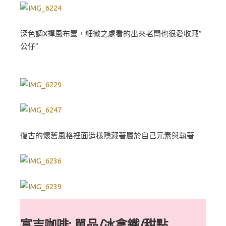
深色調X禪風布置，細微之處看的出來老闆也很愛收藏”
公仔”
復古的懷舊風格裡面造樣隱藏著屬於自己元素與執著
富吉咖啡: 單品/冰拿鐵/甜點