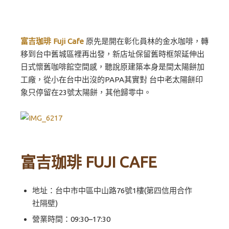
富吉珈琲 Fuji Cafe
原先是開在彰化員林的金水咖啡，轉
移到台中舊城區裡再出發，新店址保留舊時框架延伸出
日式懷舊咖啡館空間感，聽說原建築本身是間太陽餅加
工廠，從小在台中出沒的PAPA其實對 台中老太陽餅印
象只停留在23號太陽餅，其他歸零中。
富吉珈琲 FUJI CAFE
地址：台中市中區中山路76號1樓(第四信用合作
社隔壁)
營業時間：09:30–17:30