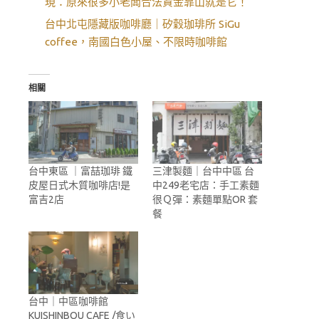
現：原來很多小老闆合法資金靠山就是它！
台中北屯隱藏版咖啡廳｜矽穀珈琲所 SiGu
coffee，南國白色小屋、不限時咖啡館
相關
台中東區 ｜富喆珈琲 鐵
三津製麵｜台中中區 台
皮屋日式木質咖啡店!是
中249老宅店：手工素麵
富吉2店
很Ｑ彈：素麵單點OR 套
餐
台中｜中區咖啡館
KUISHINBOU CAFE /食い