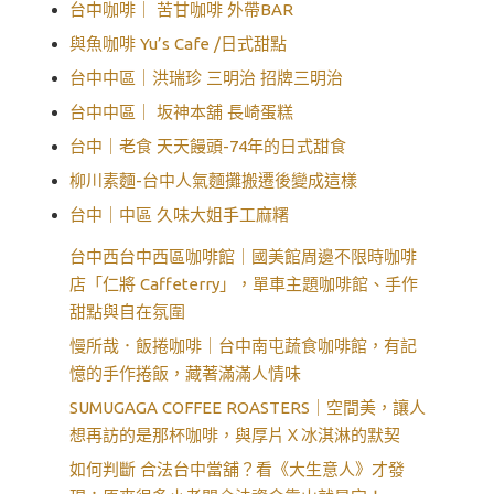
台中咖啡｜ 苦甘咖啡 外帶BAR
與魚咖啡 Yu’s Cafe /日式甜點
台中中區｜洪瑞珍 三明治 招牌三明治
台中中區｜ 坂神本舖 長崎蛋糕
台中｜老食 天天饅頭-74年的日式甜食
柳川素麵-台中人氣麵攤搬遷後變成這樣
台中｜中區 久味大姐手工麻糬
台中西台中西區咖啡館｜國美館周邊不限時咖啡
店「仁將 Caffeterry」，單車主題咖啡館、手作
甜點與自在氛圍
慢所哉．飯捲咖啡｜台中南屯蔬食咖啡館，有記
憶的手作捲飯，藏著滿滿人情味
SUMUGAGA COFFEE ROASTERS｜空間美，讓人
想再訪的是那杯咖啡，與厚片Ｘ冰淇淋的默契
如何判斷 合法台中當舖？看《大生意人》才發