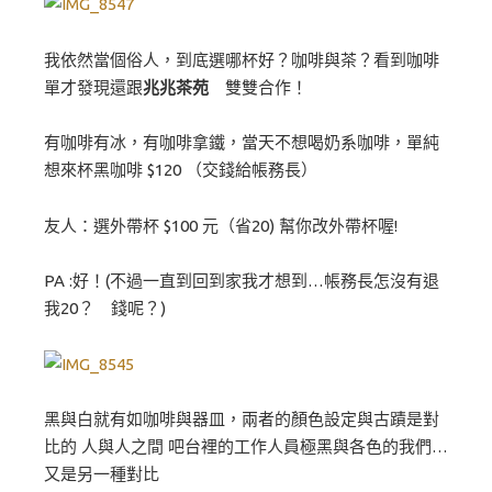
我依然當個俗人，到底選哪杯好？咖啡與茶？看到咖啡
單才發現還跟
兆兆茶苑
雙雙合作！
有咖啡有冰，有咖啡拿鐵，當天不想喝奶系咖啡，單純
想來杯黑咖啡 $120 （交錢給帳務長）
友人：選外帶杯 $100 元（省20) 幫你改外帶杯喔!
PA :好！(不過一直到回到家我才想到…帳務長怎沒有退
我20？ 錢呢？)
黑與白就有如咖啡與器皿，兩者的顏色設定與古蹟是對
比的 人與人之間 吧台裡的工作人員極黑與各色的我們…
又是另一種對比