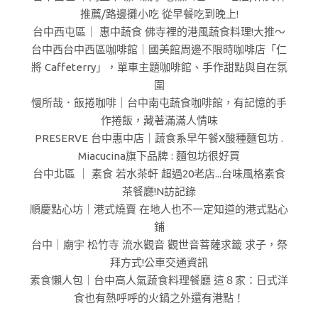
推薦/路邊攤小吃 從早餐吃到晚上!
台中西屯區｜ 惠中蔬食 佛寺裡的港風蔬食料理!大推～
台中西台中西區咖啡館｜國美館周邊不限時咖啡店「仁
將 Caffeterry」，單車主題咖啡館、手作甜點與自在氛
圍
慢所哉．飯捲咖啡｜台中南屯蔬食咖啡館，有記憶的手
作捲飯，藏著滿滿人情味
PRESERVE 台中惠中店｜蔬食系早午餐X酸種麵包坊 .
Miacucina旗下品牌 : 麵包坊很好買
台中北區 ｜ 素食 若水茶軒 超過20老店...台味風格素食
茶餐廳!N訪記錄
順慶點心坊｜港式燒賣 在地人也不一定知道的港式點心
鋪
台中｜廟宇 松竹寺 流水觀音 觀世音菩薩求籤 求子，祭
拜方式!公車交通資訊
素食懶人包｜台中高人氣蔬食料理餐廳 這８家：日式洋
食也有熱呼呼的火鍋之外還有港點！