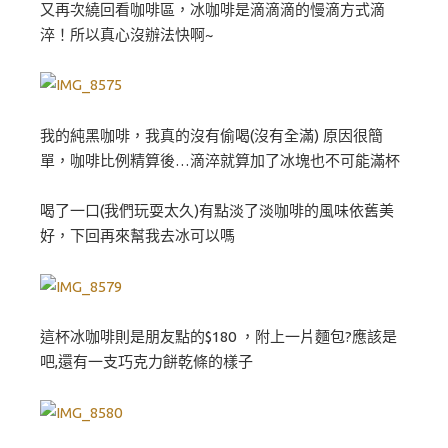
又再次繞回看咖啡區，冰咖啡是滴滴滴的慢滴方式滴
淬！所以真心沒辦法快啊~
我的純黑咖啡，我真的沒有偷喝(沒有全滿) 原因很簡
單，咖啡比例精算後…滴淬就算加了冰塊也不可能滿杯
喝了一口(我們玩耍太久)有點淡了淡咖啡的風味依舊美
好，下回再來幫我去冰可以嗎
這杯冰咖啡則是朋友點的$180 ，附上一片麵包?應該是
吧,還有一支巧克力餅乾條的樣子