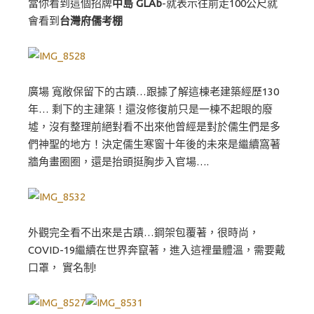
當你看到這個招牌
中島 GLAb
-就表示往前走100公尺就
會看到
台灣府儒考棚
廣場 寬敞保留下的古蹟…跟據了解這棟老建築經歷130
年… 剩下的主建築！還沒修復前只是一棟不起眼的廢
墟，沒有整理前絕對看不出來他曾經是對於儒生們是多
們神聖的地方！決定儒生寒窗十年後的未來是繼續窩著
牆角畫圈圈，還是抬頭挺胸步入官場….
外觀完全看不出來是古蹟…鋼架包覆著，很時尚，
COVID-19繼續在世界奔竄著，進入這裡量體溫，需要戴
口罩， 實名制!