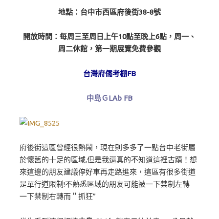
地點：台中市西區府後街38-8號
開放時間：每周三至周日上午10點至晚上6點，周一、
周二休館，第一期展覽免費參觀
台灣府儒考棚FB
中島ＧLAb FB
府後街這區曾經很熱鬧，現在則多多了一點台中老街屬
於懷舊的十足的區域,但是我還真的不知道這裡古蹟！想
來這邊的朋友建議停好車再走路進來，這區有很多街道
是單行道限制!不熟悉區域的朋友可能被一下禁制左轉
一下禁制右轉而＂抓狂”