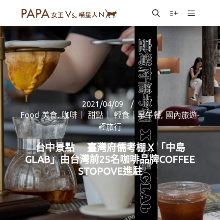
Main m
Search
More info
2021/04/09
Food 美食
,
咖啡｜ 甜點｜ 輕食｜早午餐
,
國內旅遊-
輕旅行
台中景點 臺灣府儒考棚Ｘ「中島
GLAB」由台灣前25名咖啡品牌COFFEE
STOPOVE進駐