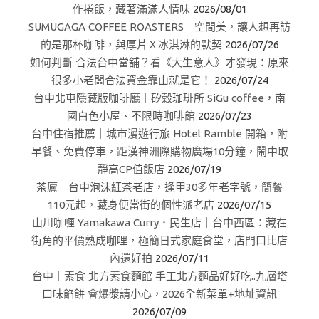
作捲飯，藏著滿滿人情味
2026/08/01
SUMUGAGA COFFEE ROASTERS｜空間美，讓人想再訪
的是那杯咖啡，與厚片Ｘ冰淇淋的默契
2026/07/26
如何判斷 合法台中當舖？看《大生意人》才發現：原來
很多小老闆合法資金靠山就是它！
2026/07/24
台中北屯隱藏版咖啡廳｜矽穀珈琲所 SiGu coffee，南
國白色小屋、不限時咖啡館
2026/07/23
台中住宿推薦｜城市漫遊行旅 Hotel Ramble 開箱，附
早餐、免費停車，距漢神洲際購物廣場10分鐘，鬧中取
靜高CP值飯店
2026/07/19
茶廬｜台中泡沫紅茶老店，逢甲30多年老字號，簡餐
110元起，藏身便當街的個性派老店
2026/07/15
山川咖喱 Yamakawa Curry．民生店｜台中西區：藏在
街角的平價熟成咖哩，極簡日式家庭食堂，店門口比店
內還好拍
2026/07/11
台中｜素食 北方素食麵館 手工北方麵品好好吃..九層塔
口味餡餅 會爆漿請小心，2026全新菜單+地址資訊
2026/07/09