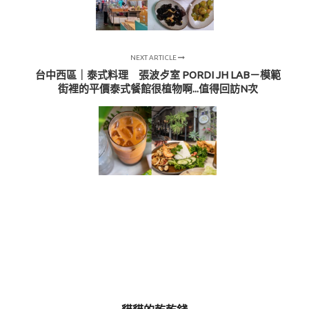
NEXT ARTICLE
台中西區｜泰式料理 張波歺室 PORDI JH LAB－模範
街裡的平價泰式餐館很植物啊...值得回訪N次