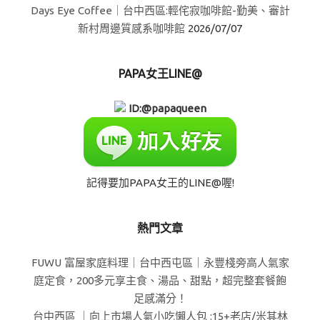
Days Eye Coffee｜台中西區:輕侘寂咖啡館-勤美、審計
新村周邊質感系咖啡館
2026/07/07
PAPA女王LINE@
ID:@papaqueen
記得要加PAPA女王的LINE@喔!
熱門文章
FUWU 富屋家庭料理｜台中西屯區｜永豐棧旁高人氣家
庭定食，200多元享主食、湯品、甜點，超完整套餐飽
足感滿分！
台中西區 ｜向上市場人氣小吃懶人包 :15+老店/米其林