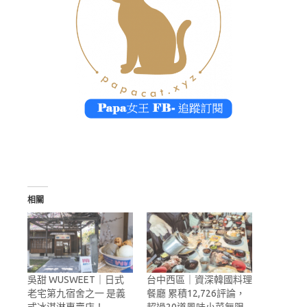
相關
吳甜 WUSWEET｜日式
台中西區｜資深韓國料理
老宅第九宿舍之一 是義
餐廳 累積12,726評論，
式冰淇淋專賣店！
超過20道風味小菜無限