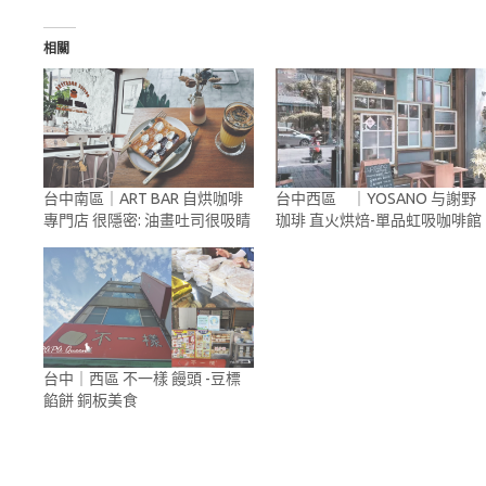
相關
台中南區｜ART BAR 自烘咖啡
台中西區 ｜YOSANO 与謝野
專門店 很隱密: 油畫吐司很吸睛
珈琲 直火烘焙-單品虹吸咖啡館
台中｜西區 不一樣 饅頭 -豆標
餡餅 銅板美食