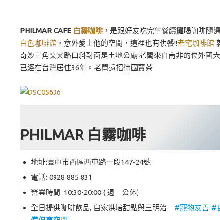
PHILMAR CAFE
白霧咖啡
，是跟好友吃完午餐續攤喝咖啡隨
白色咖啡館
，意外愛上他的空間，這裡也有供餐!!
老宅咖啡館
奇妙三角交叉路口斜對面是土地公廟,老闆來自南非的位外國
已經在台灣居住36年。老闆還招待國寶茶
PHILMAR 白霧咖啡
地址:臺中市西區西屯路一段147-24號
電話: 0928 885 831
營業時間: 10:30-20:00 ( 週一公休)
全日提供咖啡飲品, 自家烘培甜點與三明治
#寵物友善 #
備停車空間