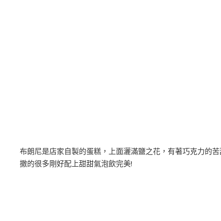
布朗尼是店家自製的蛋糕，上面灑滿鹽之花，有著巧克力的苦
撒的很多剛好配上甜甜氣泡飲完美!