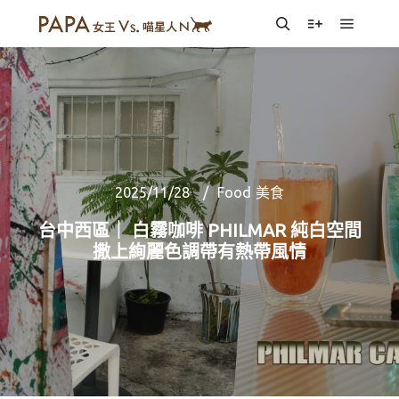
Main m
Search
More info
2025/11/28
Food 美食
台中西區｜ 白霧咖啡 PHILMAR 純白空間
撒上絢麗色調帶有熱帶風情