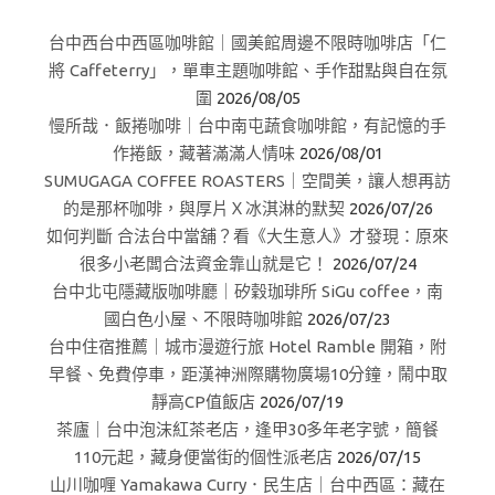
台中西台中西區咖啡館｜國美館周邊不限時咖啡店「仁
將 Caffeterry」，單車主題咖啡館、手作甜點與自在氛
圍
2026/08/05
慢所哉．飯捲咖啡｜台中南屯蔬食咖啡館，有記憶的手
作捲飯，藏著滿滿人情味
2026/08/01
SUMUGAGA COFFEE ROASTERS｜空間美，讓人想再訪
的是那杯咖啡，與厚片Ｘ冰淇淋的默契
2026/07/26
如何判斷 合法台中當舖？看《大生意人》才發現：原來
很多小老闆合法資金靠山就是它！
2026/07/24
台中北屯隱藏版咖啡廳｜矽穀珈琲所 SiGu coffee，南
國白色小屋、不限時咖啡館
2026/07/23
台中住宿推薦｜城市漫遊行旅 Hotel Ramble 開箱，附
早餐、免費停車，距漢神洲際購物廣場10分鐘，鬧中取
靜高CP值飯店
2026/07/19
茶廬｜台中泡沫紅茶老店，逢甲30多年老字號，簡餐
110元起，藏身便當街的個性派老店
2026/07/15
山川咖喱 Yamakawa Curry．民生店｜台中西區：藏在