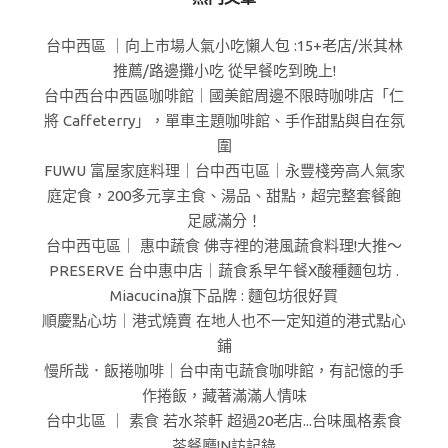
台中西區 ｜向上市場人氣小吃懶人包 :15+老店/米其林
推薦/路邊攤小吃 從早餐吃到晚上!
台中西台中西區咖啡館｜國美館周邊不限時咖啡店「仁
將 Caffeterry」，單車主題咖啡館、手作甜點與自在氛
圍
FUWU 富屋家庭料理｜台中西屯區｜永豐棧旁高人氣家
庭定食，200多元享主食、湯品、甜點，超完整套餐飽
足感滿分！
台中西屯區｜ 惠中蔬食 佛寺裡的港風蔬食料理!大推～
PRESERVE 台中惠中店｜蔬食系早午餐X酸種麵包坊 .
Miacucina旗下品牌 : 麵包坊很好買
順慶點心坊｜港式燒賣 在地人也不一定知道的港式點心
鋪
慢所哉．飯捲咖啡｜台中南屯蔬食咖啡館，有記憶的手
作捲飯，藏著滿滿人情味
台中北區 ｜ 素食 若水茶軒 超過20老店...台味風格素食
茶餐廳!N訪記錄