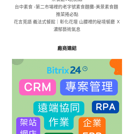
台中素食 -第二市場裡的老字號素食麵攤-美景素食麵
推菜捲必點
花言覓語 義法式餐館｜彰化花壇 山腰裡的秘境餐廳 Ｘ
濃郁藝術氣息
廠商連結