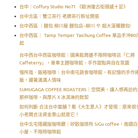
台中｜Coffury Studio No71 《歐洲復古街頭感十足》
台中北區｜雙江茶行 老牌茶行新址開張
台中西區 ｜麵包 柳川屋 麵包店~柳川 や 超大菠蘿麵包!
台中西區｜ Tamp Temper Taichung Coffee 單品手沖80
起
台中西台中西區咖啡館｜國美館周邊不限時咖啡店「仁將
Caffeterry」，單車主題咖啡館、手作甜點與自在氛圍
慢所哉．飯捲咖啡｜台中南屯蔬食咖啡館，有記憶的手作
飯，藏著滿滿人情味
SUMUGAGA COFFEE ROASTERS｜空間美，讓人想再訪
那杯咖啡，與厚片Ｘ冰淇淋的默契
如何判斷 合法台中當舖？看《大生意人》才發現：原來很
小老闆合法資金靠山就是它！
台中北屯隱藏版咖啡廳｜矽穀珈琲所 SiGu coffee，南國
小屋、不限時咖啡館