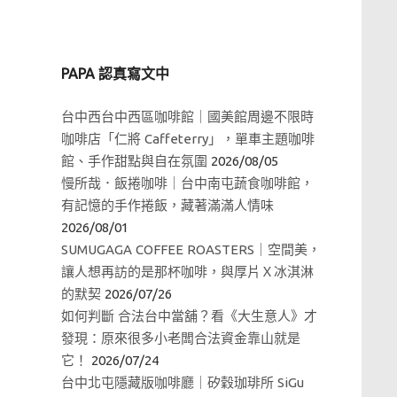
PAPA 認真寫文中
台中西台中西區咖啡館｜國美館周邊不限時
咖啡店「仁將 Caffeterry」，單車主題咖啡
館、手作甜點與自在氛圍
2026/08/05
慢所哉．飯捲咖啡｜台中南屯蔬食咖啡館，
有記憶的手作捲飯，藏著滿滿人情味
2026/08/01
SUMUGAGA COFFEE ROASTERS｜空間美，
讓人想再訪的是那杯咖啡，與厚片Ｘ冰淇淋
的默契
2026/07/26
如何判斷 合法台中當舖？看《大生意人》才
發現：原來很多小老闆合法資金靠山就是
它！
2026/07/24
台中北屯隱藏版咖啡廳｜矽穀珈琲所 SiGu