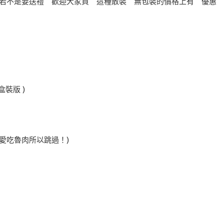
是若不是要送禮 歡迎大家買＂這種散裝＂無包裝的價格上有＂優惠
盒裝版 )
愛吃魯肉所以跳過！)