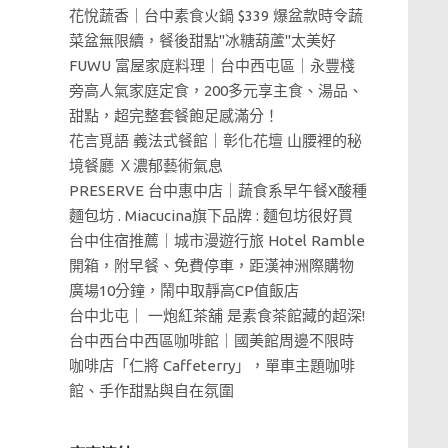
花悅蔬香｜台中素食火鍋 $339 爆盆款時令蔬
菜盆無限續，餐後甜點"冰糖葫蘆"太美好
FUWU 富屋家庭料理｜台中西屯區｜永豐棧
旁高人氣家庭定食，200多元享主食、湯品、
甜點，超完整套餐飽足感滿分！
花言覓語 義法式餐館｜彰化花壇 山腰裡的秘
境餐廳 Ｘ濃郁藝術氣息
PRESERVE 台中惠中店｜蔬食系早午餐X酸種
麵包坊 . Miacucina旗下品牌 : 麵包坊很好買
台中住宿推薦｜城市漫遊行旅 Hotel Ramble
開箱，附早餐、免費停車，距漢神洲際購物
廣場10分鐘，鬧中取靜高CP值飯店
台中北屯｜ 一炮紅茶舖 是素食茶館藏的超深!
台中西台中西區咖啡館｜國美館周邊不限時
咖啡店「仁將 Caffeterry」，單車主題咖啡
館、手作甜點與自在氛圍