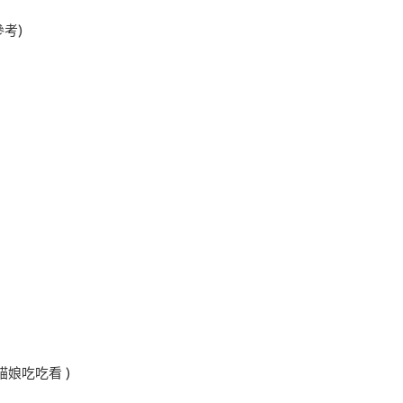
考)
娘吃吃看 )