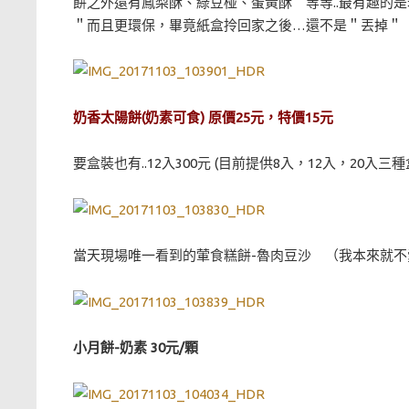
餅之外還有鳳梨酥、綠豆椪、蛋黃酥 等等..最有趣的
＂而且更環保，畢竟紙盒拎回家之後…還不是＂丟掉＂
奶香太陽餅(奶素可食) 原價25元，特價15元
要盒裝也有..12入300元 (目前提供8入，12入，20入三種
當天現場唯一看到的葷食糕餅-魯肉豆沙 （我本來就不
小月餅-奶素 30元/顆