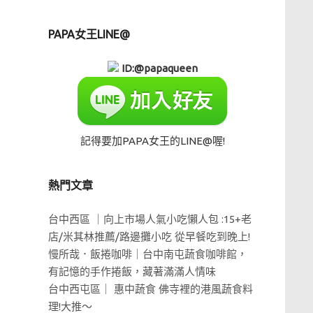
PAPA女王LINE@
ID:@papaqueen
記得要加PAPA女王的LINE@喔!
熱門文章
台中西區 ｜向上市場人氣小吃懶人包 :15+老
店/米其林推薦/路邊攤小吃 從早餐吃到晚上!
慢所哉．飯捲咖啡｜台中南屯蔬食咖啡館，
有記憶的手作捲飯，藏著滿滿人情味
台中西屯區｜ 惠中蔬食 佛寺裡的港風蔬食料
理!大推～