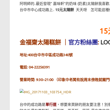
阿明師的..最近發現” 嘉味軒”的奶味 (奶素)太陽餅我喜歡
台中市中心成功路上..
15元太陽餅
天天呀 怎可能這種
1
金福齋太陽糕餅 ｜
官方粉絲團
:
LO
地址:400台中市中區成功路340號
電話: 04-22256391
營業時間: 9:30~21:00 （印象中老闆有說周末傍晚就
台中的成功路是
單行道
，想要來買餅的朋友要注意！別傻