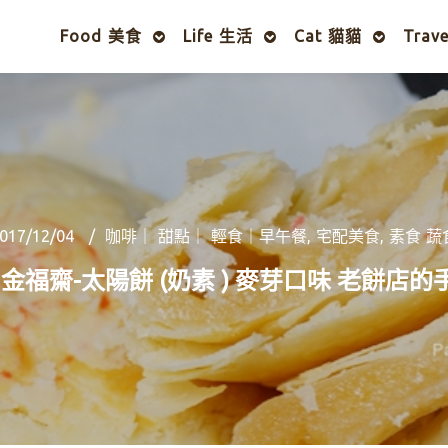
Food 美食
Life 生活
Cat 貓貓
Trav
017/12/04
咖啡｜ 甜點｜ 輕食｜早午餐
,
宅配美食
,
素食 蔬
 金福齋-太陽餅 (奶素 ) 麥芽口味 老餅店