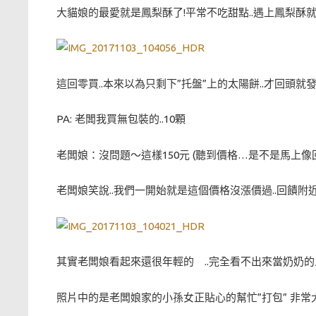
大貓娘的最愛就是鳳梨酥了!平常不吃甜點..遇上鳳梨酥就
這回零買..本來以為只剩下”托盤”上的太陽餅..才回頭就發
PA: 老闆我買無包裝的..10顆
老闆娘：沒問題～這樣150元 (聽到價格…是不是馬上
老闆娘笑說..我們一開始就是這個價格沒漲價過..回饋
其實老闆娘看起來還很年輕的 ..完全看不出來當奶奶
照片中的是老闆娘家的小孫女正貼心的幫忙”打包” 非常大