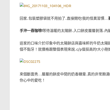
回家..包裝塑膠袋就不用拍了..直接開吃!我的怪異習慣…
手沖一壺咖啡!
等待溫暖的太陽餅..入口餅皮層層剝落..內
這家的口味介於印象中的太陽餅店與嘉味軒的牛奶太陽餅
個不黏牙！就價格跟整個表現來說..c/p值挺高的!大小
來個斷面秀…層層的餅皮中間的奶香糖膏..真的非常飽滿!
你心中的愛吃！