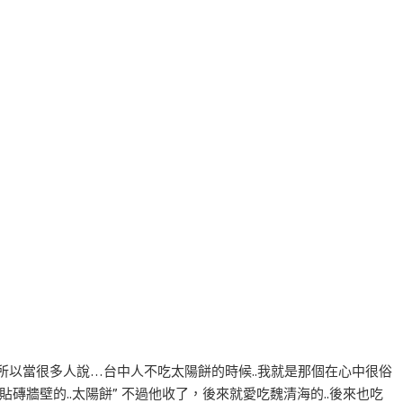
..所以當很多人說…台中人不吃太陽餅的時候..我就是那個在心中很俗
貼磚牆壁的..太陽餅” 不過他收了，後來就愛吃魏清海的..後來也吃