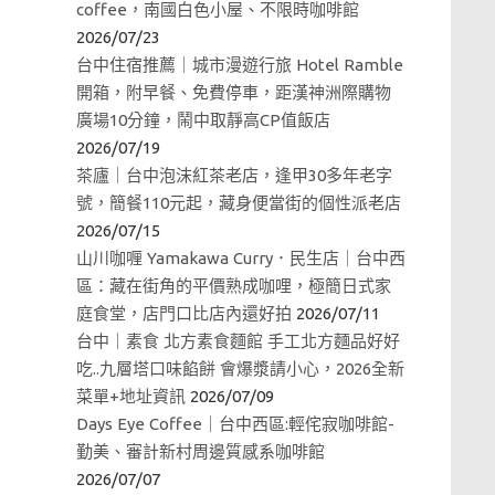
coffee，南國白色小屋、不限時咖啡館
2026/07/23
台中住宿推薦｜城市漫遊行旅 Hotel Ramble
開箱，附早餐、免費停車，距漢神洲際購物
廣場10分鐘，鬧中取靜高CP值飯店
2026/07/19
茶廬｜台中泡沫紅茶老店，逢甲30多年老字
號，簡餐110元起，藏身便當街的個性派老店
2026/07/15
山川咖喱 Yamakawa Curry．民生店｜台中西
區：藏在街角的平價熟成咖哩，極簡日式家
庭食堂，店門口比店內還好拍
2026/07/11
台中｜素食 北方素食麵館 手工北方麵品好好
吃..九層塔口味餡餅 會爆漿請小心，2026全新
菜單+地址資訊
2026/07/09
Days Eye Coffee｜台中西區:輕侘寂咖啡館-
勤美、審計新村周邊質感系咖啡館
2026/07/07