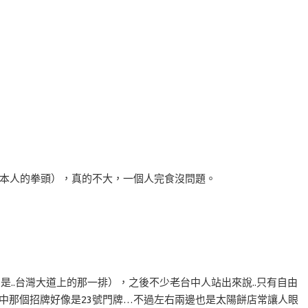
–>本人的拳頭），真的不大，一個人完食沒問題。
是..台灣大道上的那一排），之後不少老台中人站出來說..只有自由
中那個招牌好像是23號門牌…不過左右兩邊也是太陽餅店常讓人眼