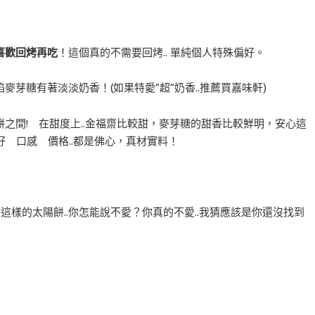
喜歡回烤再吃
！這個真的不需要回烤.. 單純個人特殊偏好。
餡麥芽糖有著淡淡奶香！(如果特愛”超”奶香..推薦買嘉味軒)
之間! 在甜度上..金福齋比較甜，麥芽糖的甜香比較鮮明，安心這
剛好 口感 價格..都是佛心，真材實料！
這樣的太陽餅..你怎能說不愛？你真的不愛..我猜應該是你還沒找到