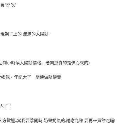
會”開吃”
現架子上的 滿滿的太陽餅 !
像回到小時候太陽餅價格…老闆您真的是佛心來的)
附近鄉親，年紀大了 隨便做隨便賣
的人了！
方歡迎..當我要離開時 奶聲奶氣的:謝謝光臨 要再來買餅吃喔!