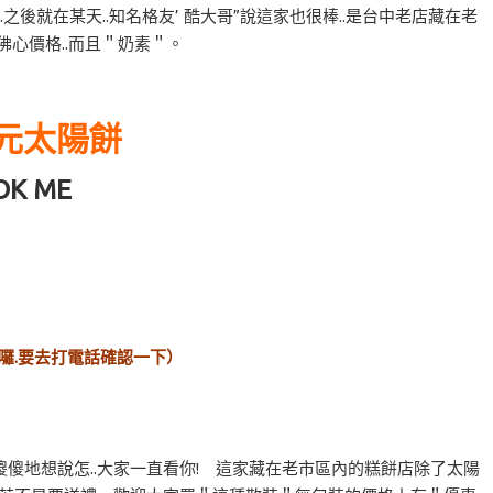
..之後就在某天..知名格友’ 酷大哥”說這家也很棒..是台中老店藏在老
佛心價格..而且＂奶素＂。
5元太陽餅
OK ME
關門囉.要去打電話確認一下）
傻地想說怎..大家一直看你! 這家藏在老市區內的糕餅店除了太陽