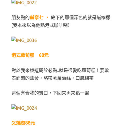
朋友點的
鹹寧七 ，
底下的那個深色的就是鹹檸檬
(我本來以為他點港式咖啡咧）
港式蘿蔔糕 68元
對於我來說這屬於必點..就是很愛吃蘿蔔糕！要軟
表面煎的焦黃，略帶著蘿蔔絲，口感綿密
這個有合我的胃口，下回來再來點一盤
叉燒包88元