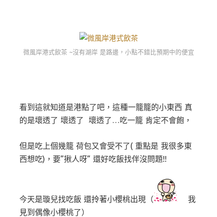
微風岸港式飲茶 ~沒有湖岸 是路邊，小點不錯比預期中的便宜
看到這就知道是港點了吧，這種一籠籠的小東西 真
的是壞透了 壞透了 壞透了…吃一籠 肯定不會飽，
但是吃上個幾籠 荷包又會受不了( 重點是 我很多東
西想吃)，
要”揪人呀” 還好吃飯找伴沒問題!!
今天是璇兒找吃飯 還拎著小櫻桃出現（
我
見到偶像小櫻桃了）