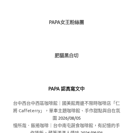
PAPA女王粉絲團
肥貓黑白切
PAPA 認真寫文中
台中西台中西區咖啡館｜國美館周邊不限時咖啡店「仁
將 Caffeterry」，單車主題咖啡館、手作甜點與自在氛
圍
2026/08/05
慢所哉．飯捲咖啡｜台中南屯蔬食咖啡館，有記憶的手
作捲飯，藏著滿滿人情味
2026/08/01