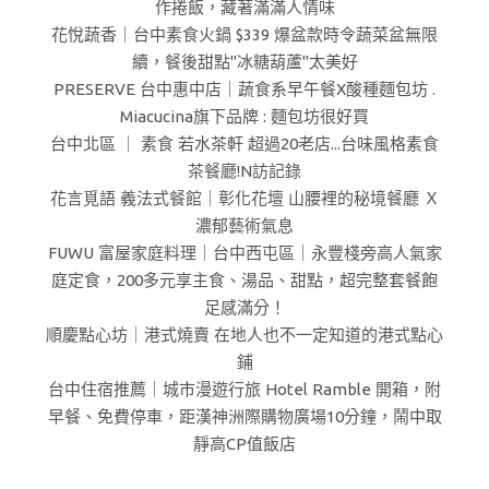
作捲飯，藏著滿滿人情味
花悅蔬香｜台中素食火鍋 $339 爆盆款時令蔬菜盆無限
續，餐後甜點"冰糖葫蘆"太美好
PRESERVE 台中惠中店｜蔬食系早午餐X酸種麵包坊 .
Miacucina旗下品牌 : 麵包坊很好買
台中北區 ｜ 素食 若水茶軒 超過20老店...台味風格素食
茶餐廳!N訪記錄
花言覓語 義法式餐館｜彰化花壇 山腰裡的秘境餐廳 Ｘ
濃郁藝術氣息
FUWU 富屋家庭料理｜台中西屯區｜永豐棧旁高人氣家
庭定食，200多元享主食、湯品、甜點，超完整套餐飽
足感滿分！
順慶點心坊｜港式燒賣 在地人也不一定知道的港式點心
鋪
台中住宿推薦｜城市漫遊行旅 Hotel Ramble 開箱，附
早餐、免費停車，距漢神洲際購物廣場10分鐘，鬧中取
靜高CP值飯店