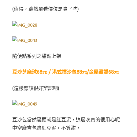
(值得，雖然單看價位是貴了些)
隨便點系列之甜點上架
豆沙芝麻球68元 / 港式擂沙包88元/金屋藏嬌68元
(這樣應該很好辨認吧)
豆沙包當然裏頭就是紅豆泥，這層次真的很用心呢
中空麻吉包裹紅豆泥，不算甜，