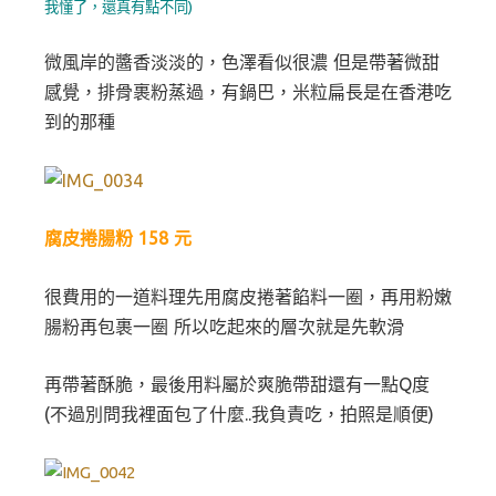
我懂了，還真有點不同)
微風岸的醬香淡淡的，色澤看似很濃 但是帶著微甜
感覺，排骨裹粉蒸過，有鍋巴，
米粒扁長是在香港吃
到的那種
腐皮捲腸粉 158 元
很費用的一道料理先用腐皮捲著餡料一圈，再用粉嫩
腸粉再包裹一圈 所以吃起來的層次就是先軟滑
再帶著酥脆，最後用料屬於爽脆帶甜還有一點Q度
(不過別問我裡面包了什麼..我負責吃，拍照是順便)