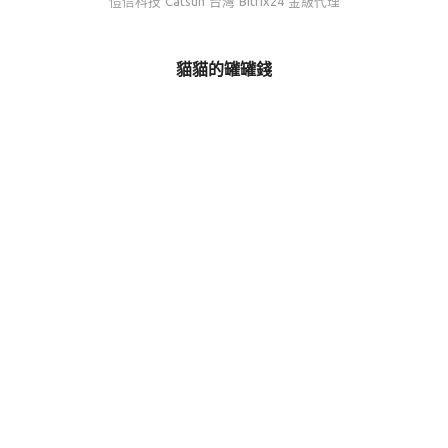
愷信科技 Catsun 台灣 Bitrix24 金級代理
貓貓的罐罐錢