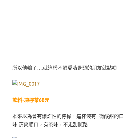
所以他輸了….就這樣不過愛啃骨頭的朋友就點唄
飲料-凍檸茶68元
本來以為會有爆炸性的檸檬，這杯沒有 微酸甜的口
味 清爽順口，有茶味，不走甜膩路