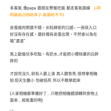
多客氣..像papa 跟朋友聚餐吃飯 都走客氣路線
( 明
明是自己怕吃多了 後面吃不下)
皮蛋瘦肉粥還不錯，米粒綿密的口感~ 一吞就入口
好沒有存在感，還好偶有皮蛋出現，不然會以為在
喝”濃湯”
馬上勸璇兒多吃點，有奶水..才能把小櫻桃養的白胖
胖的
才說完沒久..就有人要上演 真人餵食秀..很想拿相機
拍.但天生膽小 怕被掐死 所以不敢舉起來
(人家相機都準備好了…只敢把相機鏡頭轉到食物上
面來…殺氣重的咧)