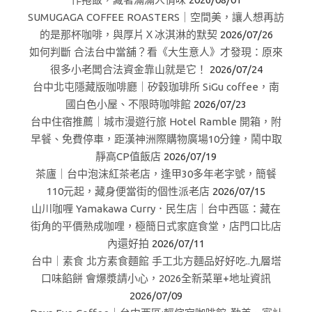
SUMUGAGA COFFEE ROASTERS｜空間美，讓人想再訪
的是那杯咖啡，與厚片Ｘ冰淇淋的默契
2026/07/26
如何判斷 合法台中當舖？看《大生意人》才發現：原來
很多小老闆合法資金靠山就是它！
2026/07/24
台中北屯隱藏版咖啡廳｜矽穀珈琲所 SiGu coffee，南
國白色小屋、不限時咖啡館
2026/07/23
台中住宿推薦｜城市漫遊行旅 Hotel Ramble 開箱，附
早餐、免費停車，距漢神洲際購物廣場10分鐘，鬧中取
靜高CP值飯店
2026/07/19
茶廬｜台中泡沫紅茶老店，逢甲30多年老字號，簡餐
110元起，藏身便當街的個性派老店
2026/07/15
山川咖喱 Yamakawa Curry．民生店｜台中西區：藏在
街角的平價熟成咖哩，極簡日式家庭食堂，店門口比店
內還好拍
2026/07/11
台中｜素食 北方素食麵館 手工北方麵品好好吃..九層塔
口味餡餅 會爆漿請小心，2026全新菜單+地址資訊
2026/07/09