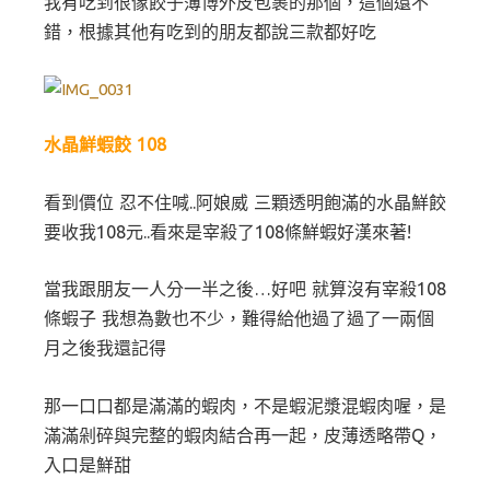
我有吃到很像餃子薄博外皮包裹的那個，這個還不
錯，根據其他有吃到的朋友都說三款都好吃
水晶鮮蝦餃 108
看到價位 忍不住喊..阿娘威 三顆透明飽滿的水晶鮮餃
要收我108元..看來是宰殺了108條鮮蝦好漢來著!
當我跟朋友一人分一半之後…好吧 就算沒有宰殺108
條蝦子 我想為數也不少，難得給他過了過了一兩個
月之後我還記得
那一口口都是滿滿的蝦肉，不是蝦泥漿混蝦肉喔，是
滿滿剁碎與完整的蝦肉結合再一起，皮薄透略帶Q，
入口是鮮甜