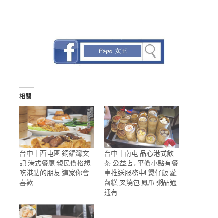
相關
台中｜西屯區 銅鑼灣文
台中｜南屯 品心港式飲
記 港式餐廳 親民價格想
茶 公益店 , 平價小點有餐
吃港點的朋友 這家你會
車推送服務中! 煲仔飯 蘿
喜歡
蔔糕 叉燒包 鳳爪 粥品通
通有