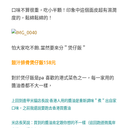
口味不算很重，吃小半顆！印象中這個面皮超有濕潤
度的，鬆綿鬆綿的！
怕大家吃不飽..當然要來分＂煲仔飯＂
鼓汁排骨煲仔飯158元
對於煲仔飯是pa 喜歡的港式菜色之一，每一家用的
醬油香都不大一樣，
上回到逢甲米貓店長說:
香港人用的醬油是重新調味＂煮＂出自家
口味，之前我還說要跑去香港買醬油
米店長笑說：買到的醬油肯定跟你想的不一樣（這回跑道微風岸