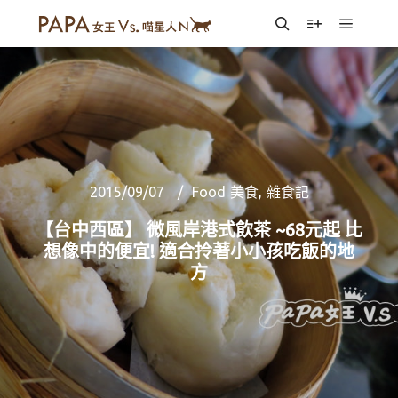
Main m
Search
More info
2015/09/07
Food 美食
,
雜食記
【台中西區】 微風岸港式飲茶 ~68元起 比
想像中的便宜! 適合拎著小小孩吃飯的地
方