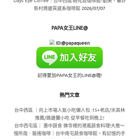
Days Eye Coffee｜台中西區:輕侘寂咖啡館-勤美、審計
新村周邊質感系咖啡館
2026/07/07
PAPA女王LINE@
ID:@papaqueen
記得要加PAPA女王的LINE@喔!
熱門文章
台中西區 ｜向上市場人氣小吃懶人包 :15+老店/米其林
推薦/路邊攤小吃 從早餐吃到晚上!
台中西屯區｜ 惠中蔬食 佛寺裡的港風蔬食料理!大推～
慢所哉．飯捲咖啡｜台中南屯蔬食咖啡館，有記憶的手